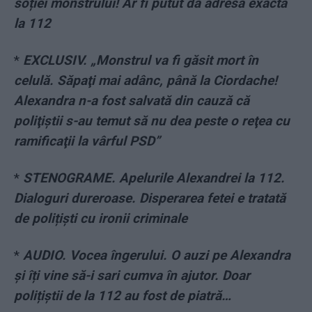
soției monstrului! Ar fi putut da adresa exactă
la 112
*
EXCLUSIV. „Monstrul va fi găsit mort în
celulă. Săpaţi mai adânc, până la Ciordache!
Alexandra n-a fost salvată din cauză că
poliţiştii s-au temut să nu dea peste o reţea cu
ramificaţii la vârful PSD”
*
STENOGRAME. Apelurile Alexandrei la 112.
Dialoguri dureroase. Disperarea fetei e tratată
de polițiști cu ironii criminale
*
AUDIO. Vocea îngerului. O auzi pe Alexandra
și îți vine să-i sari cumva în ajutor. Doar
polițiștii de la 112 au fost de piatră…