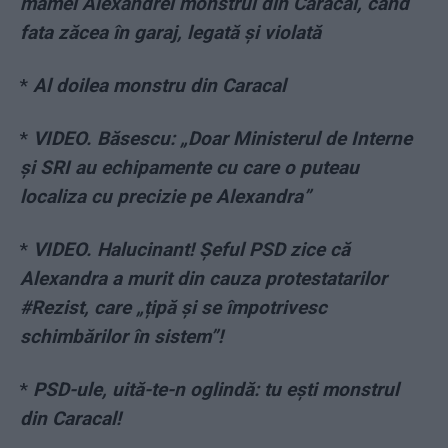
mamei Alexandrei monstrul din Caracal, când
fata zăcea în garaj, legată și violată
*
Al doilea monstru din Caracal
*
VIDEO. Băsescu: „Doar Ministerul de Interne
și SRI au echipamente cu care o puteau
localiza cu precizie pe Alexandra”
*
VIDEO. Halucinant! Șeful PSD zice că
Alexandra a murit din cauza protestatarilor
#Rezist, care „țipă și se împotrivesc
schimbărilor în sistem”!
*
PSD-ule, uită-te-n oglindă: tu ești monstrul
din Caracal!