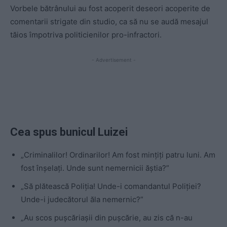
Vorbele bătrânului au fost acoperit deseori acoperite de
comentarii strigate din studio, ca să nu se audă mesajul
tăios împotriva politicienilor pro-infractori.
- Advertisement -
Cea spus bunicul Luizei
„Criminalilor! Ordinarilor! Am fost mințiți patru luni. Am
fost înșelați. Unde sunt nemernicii ăștia?”
„Să plătească Poliția! Unde-i comandantul Poliției?
Unde-i judecătorul ăla nemernic?”
„Au scos pușcăriașii din pușcărie, au zis că n-au