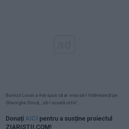
ad
Bunicul Luizei a mai spus că ar vrea să-l întâlnească pe
Gheorghe Dincă, „să-i scoată ochii”.
Donați
AICI
pentru a susține proiectul
ZIARISTII.COM!