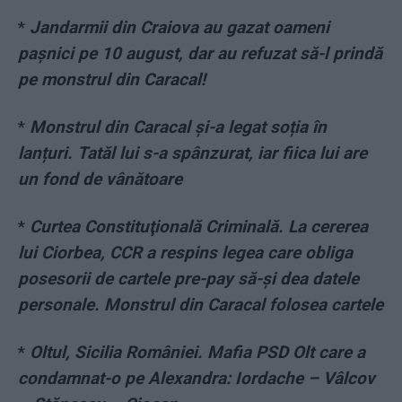
*
Jandarmii din Craiova au gazat oameni
pașnici pe 10 august, dar au refuzat să-l prindă
pe monstrul din Caracal!
*
Monstrul din Caracal și-a legat soția în
lanțuri. Tatăl lui s-a spânzurat, iar fiica lui are
un fond de vânătoare
*
Curtea Constituţională Criminală. La cererea
lui Ciorbea, CCR a respins legea care obliga
posesorii de cartele pre-pay să-şi dea datele
personale. Monstrul din Caracal folosea cartele
*
Oltul, Sicilia României. Mafia PSD Olt care a
condamnat-o pe Alexandra: Iordache – Vâlcov