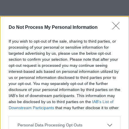
Do Not Process My Personal Information
ad
If you wish to opt-out of the sale, sharing to third parties, or
processing of your personal or sensitive information for
targeted advertising by us, please use the below opt-out
section to confirm your selection. Please note that after your
opt-out request is processed you may continue seeing
interest-based ads based on personal information utilized by
us or personal information disclosed to third parties prior to
your opt-out. You may separately opt-out of the further
disclosure of your personal information by third parties on the
IAB’s list of downstream participants. This information may
VIDEO. Monstrul a mințit-o pe Alexandra: nu s-
also be disclosed by us to third parties on the
IAB’s List of
a dus la farmacie, ci la Craiova. A luat o cartelă
Downstream Participants
that may further disclose it to other
third parties.
și a sunat-o pe mama fetei
Personal Data Processing Opt Outs