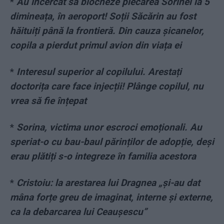
*
Au încercat să blocheze plecarea Sorinei la 5
dimineața, în aeroport! Soții Săcărin au fost
hăituiți până la frontieră. Din cauza șicanelor,
copila a pierdut primul avion din viața ei
*
Interesul superior al copilului. Arestați
doctorița care face injecții! Plânge copilul, nu
vrea să fie înțepat
*
Sorina, victima unor escroci emoționali. Au
speriat-o cu bau-baul părinților de adopție, deși
erau plătiți s-o integreze în familia acestora
*
Cristoiu: la arestarea lui Dragnea „și-au dat
mâna forțe greu de imaginat, interne și externe,
ca la debarcarea lui Ceaușescu”