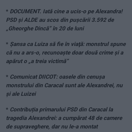
*
DOCUMENT. Iată cine a ucis-o pe Alexandra!
PSD și ALDE au scos din pușcării 3.592 de
„Gheorghe Dincă” în 20 de luni
*
Şansa ca Luiza să fie în viaţă: monstrul spune
că nu a ars-o, recunoaşte doar două crime şi a
apărut o „a treia victimă”
*
Comunicat DIICOT: oasele din cenușa
monstrului din Caracal sunt ale Alexandrei, nu
și ale Luizei
*
Contribuția primarului PSD din Caracal la
tragedia Alexandrei: a cumpărat 48 de camere
de supraveghere, dar nu le-a montat