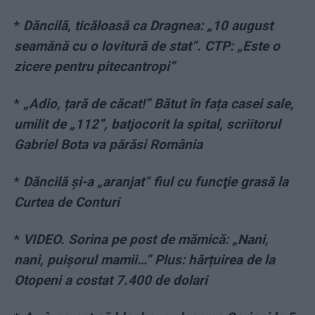
*
Dăncilă, ticăloasă ca Dragnea: „10 august
seamănă cu o lovitură de stat”. CTP: „Este o
zicere pentru pitecantropi”
*
„Adio, țară de căcat!” Bătut în fața casei sale,
umilit de „112”, batjocorit la spital, scriitorul
Gabriel Bota va părăsi România
*
Dăncilă și-a „aranjat” fiul cu funcţie grasă la
Curtea de Conturi
*
VIDEO. Sorina pe post de mămică: „Nani,
nani, puișorul mamii…” Plus: hărțuirea de la
Otopeni a costat 7.400 de dolari