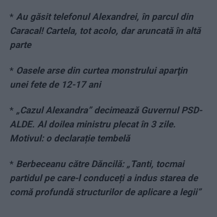
*
Au găsit telefonul Alexandrei, în parcul din
Caracal! Cartela, tot acolo, dar aruncată în altă
parte
*
Oasele arse din curtea monstrului aparţin
unei fete de 12-17 ani
*
„Cazul Alexandra” decimează Guvernul PSD-
ALDE. Al doilea ministru plecat în 3 zile.
Motivul: o declarație tembelă
*
Berbeceanu către Dăncilă: „Tanti, tocmai
partidul pe care-l conduceți a indus starea de
comă profundă structurilor de aplicare a legii”