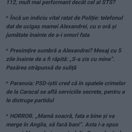
112, mult mai performant decât cel al STS?
*
Încă un indiciu vital ratat de Poliție: telefonul
dat de ucigaș mamei Alexandrei, cu o oră și
jumătate înainte de a-i omorî fata
*
Presimțire sumbră a Alexandrei? Mesaj cu 5
zile înainte de a fi răpită: „S-a zis cu mine”.
Pasărea străpunsă de suliță
*
Paranoia: PSD-iștii cred că în spatele crimelor
de la Caracal se află serviciile secrete, pentru a
le distruge partidul
*
HORROR. „Mamă soacră, fata e bine și va
merge în Anglia, să facă bani”. Asta i-a spus