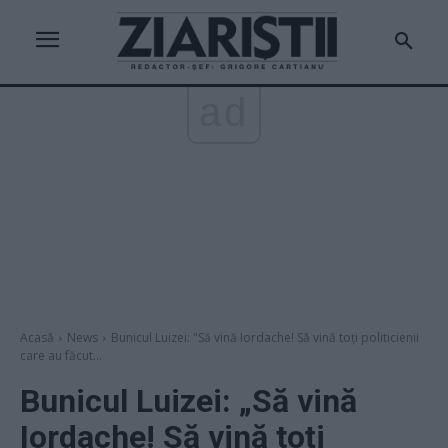
ad
Acasă
News
Bunicul Luizei: "Să vină Iordache! Să vină toți politicienii
care au făcut...
Bunicul Luizei: „Să vină
Iordache! Să vină toți