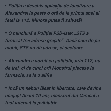
*
Poliția a deschis aplicația de localizare a
Alexandrei la peste o oră de la primul apel al
fetei la 112. Minora putea fi salvată!
*
O minciună a Poliției PSD-iste: „STS a
furnizat trei adrese greșite”. Dacă suni de pe
mobil, STS nu dă adrese, ci sectoare
*
Alexandra a vorbit cu polițiștii, prin 112, nu
de trei, ci de cinci ori! Monstrul plecase la
farmacie, să ia o alifie
*
Încă un nebun lăsat în libertate, care devine
ucigaș! Acum 10 ani, monstrul din Caracal a
fost internat la psihiatrie