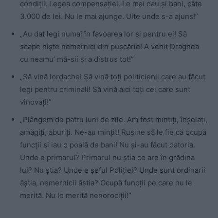
condiții. Legea compensației. Le mai dau și bani, câte
3.000 de lei. Nu le mai ajunge. Uite unde s-a ajuns!”
„Au dat legi numai în favoarea lor și pentru ei! Să
scape niște nemernici din pușcărie! A venit Dragnea
cu neamu’ mă-sii și a distrus tot!”
„Să vină Iordache! Să vină toți politicienii care au făcut
legi pentru criminali! Să vină aici toți cei care sunt
vinovați!”
„Plângem de patru luni de zile. Am fost mințiți, înșelați,
amăgiți, aburiți. Ne-au mințit! Rușine să le fie că ocupă
funcții și iau o poală de bani! Nu și-au făcut datoria.
Unde e primarul? Primarul nu știa ce are în grădina
lui? Nu știa? Unde e șeful Poliției? Unde sunt ordinarii
ăștia, nemernicii ăștia? Ocupă funcții pe care nu le
merită. Nu le merită nenorociții!”