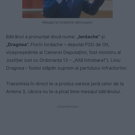
Mesajul lui Iordache către popor
Bătrânul a pronunțat două nume:
„Iordache”
și
„Dragnea”.
Florin Iordache – deputat PSD de Olt,
vicepreședinte al Camerei Deputaților, fost ministru al
Justiției (cel cu Ordonanța 13 – „Altă întrebare!”). Liviu
Dragnea – fostul stăpân suprem al partidului infractorilor.
Transmisia în direct le-a produs oarece jenă celor de la
Antena 3, cărora nu le-a picat bine mesajul bătrânului.
- Advertisement -