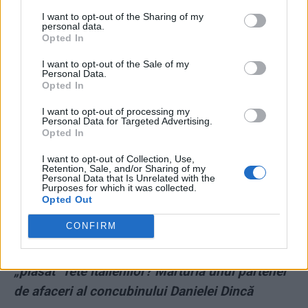
*
Șeful Poliției Caracal e premiat cu
I want to opt-out of the Sharing of my
pensionarea la 51 de ani! Ca să ia 12.000 de lei
personal data.
Opted In
pe lună, a fost demis doar din vorbe
I want to opt-out of the Sale of my
Personal Data.
*
Un criminolog analizează apelurile Alexandrei
Opted In
la 112. „O fată de 15 ani, răpită, violată şi
I want to opt-out of processing my
bătută, e tratată cu o răceală dezarmantă”
Personal Data for Targeted Advertising.
Opted In
*
Șoc în direct, la A1: „De 10 ani, Poliţia din
I want to opt-out of Collection, Use,
Retention, Sale, and/or Sharing of my
Caracal racolează tinere şi le duce la Belina,
Personal Data that Is Unrelated with the
Purposes for which it was collected.
pentru orgiile sexuale ale lui Paul Stănescu şi
Opted Out
Liviu Dragnea. Tot Caracalul ştie…”!
CONFIRM
*
Fiica monstrului din Caracal, complice la
„plasat” fete italienilor? Mărturia unui partener
de afaceri al concubinului Danielei Dincă