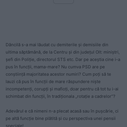
Dăncilă s-a mai lăudat cu demiterile și demisiile din
ultima săptămână, de la Centru și din județul Olt: miniștri,
șefi din Poliție, directorul STS etc. Dar pe aceștia cine i-a
pus în funcții, mama-mare? Nu cumva PSD are pe
conștiință majoritatea acestor numiri? Cum poți să te
lauzi că pus în funcții de mare răspundere niște
incompetenți, corupți și mafioți, doar pentru că tot tu i-ai
schimbat din funcții, în tradiționala „rotație a cadrelor”?
Adevărul e că nimeni n-a plecat acasă sau în pușcărie, ci
pe altă funcție bine plătită și cu perspectiva unei pensii
speciale!