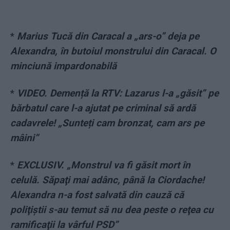
*
Marius Tucă din Caracal a „ars-o” deja pe
Alexandra, în butoiul monstrului din Caracal. O
minciună impardonabilă
*
VIDEO. Demență la RTV: Lazarus l-a „găsit” pe
bărbatul care l-a ajutat pe criminal să ardă
cadavrele! „Sunteți cam bronzat, cam ars pe
mâini”
*
EXCLUSIV. „Monstrul va fi găsit mort în
celulă. Săpaţi mai adânc, până la Ciordache!
Alexandra n-a fost salvată din cauză că
poliţiştii s-au temut să nu dea peste o reţea cu
ramificaţii la vârful PSD”