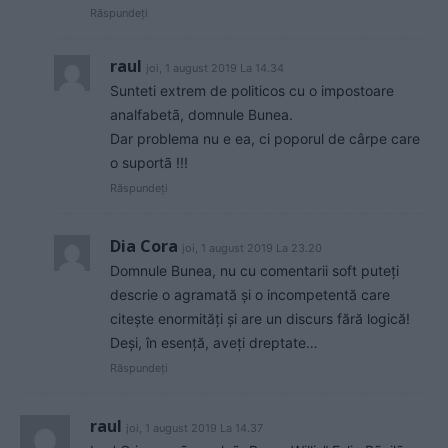
Răspundeți
raul
joi, 1 august 2019 La 14.34
Sunteti extrem de politicos cu o impostoare
analfabetã, domnule Bunea.
Dar problema nu e ea, ci poporul de cârpe care
o suportã !!!
Răspundeți
Dia Cora
joi, 1 august 2019 La 23.20
Domnule Bunea, nu cu comentarii soft puteți
descrie o agramată și o incompetentă care
citește enormități și are un discurs fără logică!
Deși, în esență, aveți dreptate…
Răspundeți
raul
joi, 1 august 2019 La 14.37