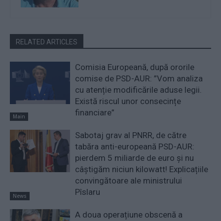
RELATED ARTICLES
Comisia Europeană, după ororile
comise de PSD-AUR: ”Vom analiza
cu atenție modificările aduse legii.
Există riscul unor consecințe
financiare”
Main
Sabotaj grav al PNRR, de către
tabăra anti-europeană PSD-AUR:
pierdem 5 miliarde de euro și nu
câștigăm niciun kilowatt! Explicațiile
convingătoare ale ministrului
Pîslaru
News
A doua operațiune obscenă a