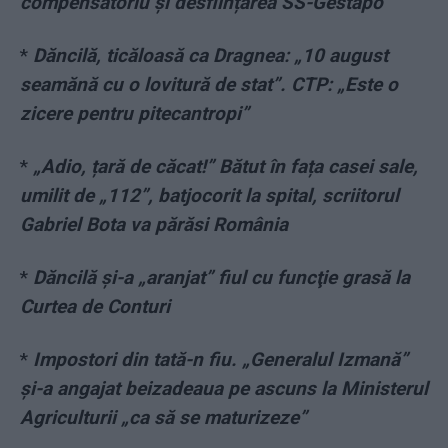
compensatoriu și desființarea SS-Gestapo
*
Dăncilă, ticăloasă ca Dragnea: „10 august
seamănă cu o lovitură de stat”. CTP: „Este o
zicere pentru pitecantropi”
*
„Adio, țară de căcat!” Bătut în fața casei sale,
umilit de „112”, batjocorit la spital, scriitorul
Gabriel Bota va părăsi România
*
Dăncilă și-a „aranjat” fiul cu funcţie grasă la
Curtea de Conturi
*
Impostori din tată-n fiu. „Generalul Izmană”
și-a angajat beizadeaua pe ascuns la Ministerul
Agriculturii „ca să se maturizeze”