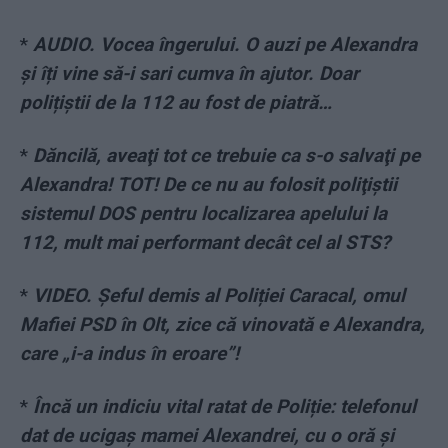
*
AUDIO. Vocea îngerului. O auzi pe Alexandra
și îți vine să-i sari cumva în ajutor. Doar
polițiștii de la 112 au fost de piatră…
*
Dăncilă, aveaţi tot ce trebuie ca s-o salvaţi pe
Alexandra! TOT! De ce nu au folosit poliţiştii
sistemul DOS pentru localizarea apelului la
112, mult mai performant decât cel al STS?
*
VIDEO. Șeful demis al Poliției Caracal, omul
Mafiei PSD în Olt, zice că vinovată e Alexandra,
care „i-a indus în eroare”!
*
Încă un indiciu vital ratat de Poliție: telefonul
dat de ucigaș mamei Alexandrei, cu o oră și