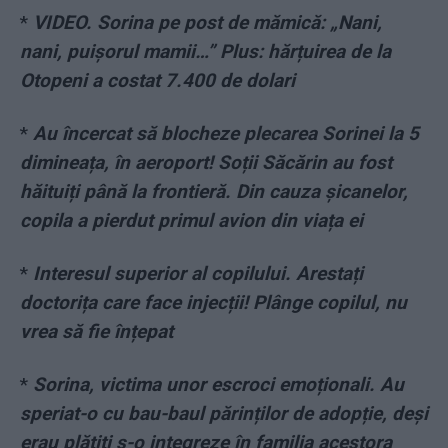
*
VIDEO. Sorina pe post de mămică: „Nani,
nani, puișorul mamii…” Plus: hărțuirea de la
Otopeni a costat 7.400 de dolari
*
Au încercat să blocheze plecarea Sorinei la 5
dimineața, în aeroport! Soții Săcărin au fost
hăituiți până la frontieră. Din cauza șicanelor,
copila a pierdut primul avion din viața ei
*
Interesul superior al copilului. Arestați
doctorița care face injecții! Plânge copilul, nu
vrea să fie înțepat
*
Sorina, victima unor escroci emoționali. Au
speriat-o cu bau-baul părinților de adopție, deși
erau plătiți s-o integreze în familia acestora