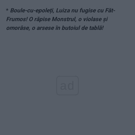
*
Boule-cu-epoleți, Luiza nu fugise cu Făt-
Frumos! O răpise Monstrul, o violase și
omorâse, o arsese în butoiul de tablă!
ad