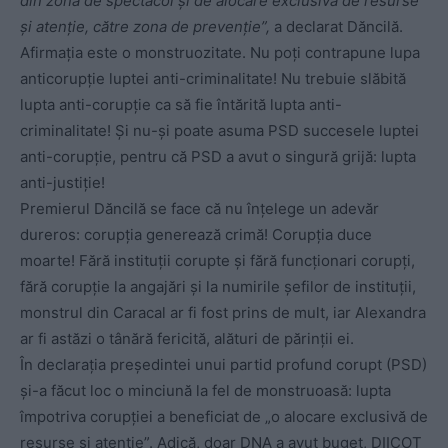
din zona de spectacol și de alocare exclusivă de resurse
și atenție, către zona de prevenție”,
a declarat Dăncilă.
Afirmația este o monstruozitate. Nu poți contrapune lupa
anticorupție luptei anti-criminalitate! Nu trebuie slăbită
lupta anti-corupție ca să fie întărită lupta anti-
criminalitate! Și nu-și poate asuma PSD succesele luptei
anti-corupție, pentru că PSD a avut o singură grijă: lupta
anti-justiție!
Premierul Dăncilă se face că nu înțelege un adevăr
dureros: corupția generează crimă! Corupția duce
moarte! Fără instituții corupte și fără funcționari corupți,
fără corupție la angajări și la numirile șefilor de instituții,
monstrul din Caracal ar fi fost prins de mult, iar Alexandra
ar fi astăzi o tânără fericită, alături de părinții ei.
În declarația președintei unui partid profund corupt (PSD)
și-a făcut loc o minciună la fel de monstruoasă: lupta
împotriva corupției a beneficiat de „o alocare exclusivă de
resurse și atenție”. Adică, doar DNA a avut buget, DIICOT