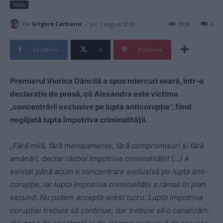
News
-
De
Grigore Cartianu
joi, 1 august 2019
3938
6
Facebook
X
Pinterest
Premierul Viorica Dăncilă a spus miercuri seară, într-o
declarație de presă, că Alexandra este victima
„concentrării exclusive pe lupta anticorupție”, fiind
neglijată lupta împotriva criminalității.
„Fără milă, fără menajamente, fără compromisuri și fără
amânări, declar război împotriva criminalității! (…) A
existat până acum o concentrare exclusivă pe lupta anti-
corupție, iar lupta împotriva criminalității a rămas în plan
secund. Nu putem accepta acest lucru. Lupta împotriva
corupției trebuie să continue, dar trebuie să o canalizăm,