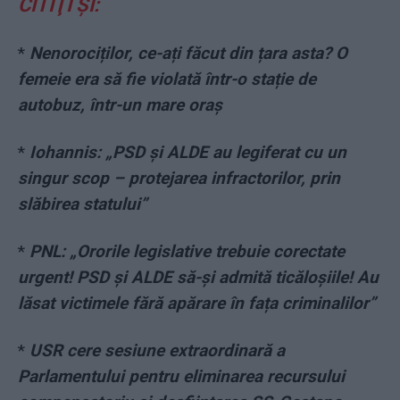
CITIŢI ŞI:
*
Nenorociților, ce-ați făcut din țara asta? O
femeie era să fie violată într-o stație de
autobuz, într-un mare oraș
*
Iohannis: „PSD și ALDE au legiferat cu un
singur scop – protejarea infractorilor, prin
slăbirea statului”
*
PNL: „Ororile legislative trebuie corectate
urgent! PSD și ALDE să-și admită ticăloșiile! Au
lăsat victimele fără apărare în fața criminalilor”
*
USR cere sesiune extraordinară a
Parlamentului pentru eliminarea recursului