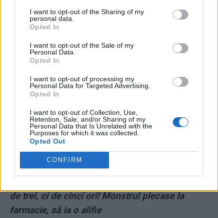
I want to opt-out of the Sharing of my
personal data.
Opted In
*
PSD-ule, uită-te-n oglindă: tu ești monstrul
I want to opt-out of the Sale of my
din Caracal!
Personal Data.
Opted In
*
Poliția a deschis aplicația de localizare a
I want to opt-out of processing my
Personal Data for Targeted Advertising.
Alexandrei la peste o oră de la primul apel al
Opted In
fetei la 112. Minora putea fi salvată!
I want to opt-out of Collection, Use,
Retention, Sale, and/or Sharing of my
Personal Data that Is Unrelated with the
*
O minciună a Poliției PSD-iste: „STS a
Purposes for which it was collected.
furnizat trei adrese greșite”. Dacă suni de pe
Opted Out
mobil, STS nu dă adrese, ci sectoare
CONFIRM
*
Alexandra a vorbit cu polițiștii, prin 112, nu
de trei, ci de cinci ori! Monstrul plecase la
farmacie, să ia o alifie