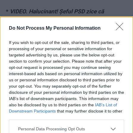
*
VIDEO. Halucinant! Șeful PSD zice că
Alexandra a murit din cauza protestatarilor
#Rezist, care „țipă și se împotrivesc
Do Not Process My Personal Information
schimbărilor în sistem”!
If you wish to opt-out of the sale, sharing to third parties, or
processing of your personal or sensitive information for
targeted advertising by us, please use the below opt-out
section to confirm your selection. Please note that after your
opt-out request is processed you may continue seeing
interest-based ads based on personal information utilized by
us or personal information disclosed to third parties prior to
your opt-out. You may separately opt-out of the further
ad
disclosure of your personal information by third parties on the
IAB’s list of downstream participants. This information may
also be disclosed by us to third parties on the
IAB’s List of
Downstream Participants
that may further disclose it to other
third parties.
Personal Data Processing Opt Outs