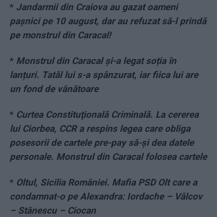
*
Jandarmii din Craiova au gazat oameni
pașnici pe 10 august, dar au refuzat să-l prindă
pe monstrul din Caracal!
*
Monstrul din Caracal și-a legat soția în
lanțuri. Tatăl lui s-a spânzurat, iar fiica lui are
un fond de vânătoare
*
Curtea Constituţională Criminală. La cererea
lui Ciorbea, CCR a respins legea care obliga
posesorii de cartele pre-pay să-şi dea datele
personale. Monstrul din Caracal folosea cartele
*
Oltul, Sicilia României. Mafia PSD Olt care a
condamnat-o pe Alexandra: Iordache – Vâlcov
– Stănescu – Ciocan