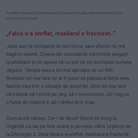
În călătoriile sale cu bicicleta prin Europa civilizată, Gabriel Bota nu a fost
umilit ca la el acasă
„Falca s-a umflat, maxilarul e fracturat…”
„Apoi sun la compania de taxi Nova, care efectiv nu mă
bagă în seamă. Cineva din secretariat mă trimite elegant
la plimbare și-mi spune că nu pot să-mi furnizeze numele
Jegului. Tâmpla mea e tot mai aproape de un AVC.
Realizez tot mai tare ce ar fi putut să pățească fetița mea,
familia mea într-o situație de acest fel. Simt tot mai tare
că trebuie să-l prind pe Jeg, să-l nenorocesc, să-l leg cu
o funie de mașină și să-l târăsc prin oraș.
Cumva mă calmez. Ce-i de făcut? Decid să merg la
Urgență. Le las pe fete acasă și pornesc către Urgența de
la Chirurgie 2. Deja falca s-a umflat, maxilarul e fracturat,