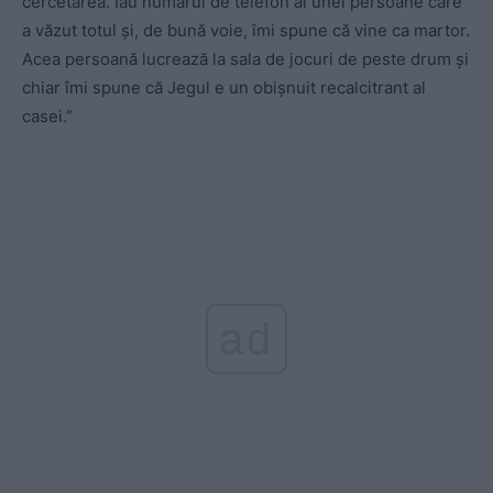
cercetarea. Iau numărul de telefon al unei persoane care
a văzut totul și, de bună voie, îmi spune că vine ca martor.
Acea persoană lucrează la sala de jocuri de peste drum și
chiar îmi spune că Jegul e un obișnuit recalcitrant al
casei.”
ad