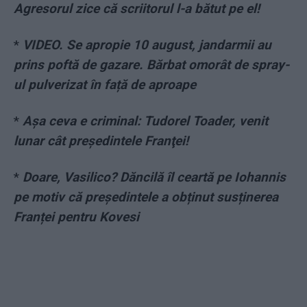
Agresorul zice că scriitorul l-a bătut pe el!
*
VIDEO. Se apropie 10 august, jandarmii au
prins poftă de gazare. Bărbat omorât de spray-
ul pulverizat în față de aproape
*
Aşa ceva e criminal: Tudorel Toader, venit
lunar cât preşedintele Franţei!
*
Doare, Vasilico? Dăncilă îl ceartă pe Iohannis
pe motiv că președintele a obținut susținerea
Franței pentru Kovesi