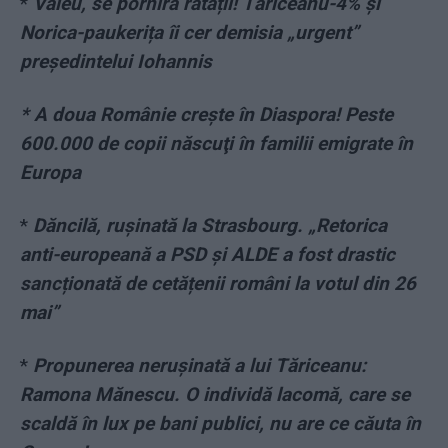
*
Văleu, se porniră ratații! Tăriceanu-4% și
Norica-paukerița îi cer demisia „urgent”
președintelui Iohannis
* A doua Românie creşte în Diaspora! Peste
600.000 de copii născuţi în familii emigrate în
Europa
*
Dăncilă, rușinată la Strasbourg. „Retorica
anti-europeană a PSD și ALDE a fost drastic
sancționată de cetățenii români la votul din 26
mai”
*
Propunerea nerușinată a lui Tăriceanu:
Ramona Mănescu. O individă lacomă, care se
scaldă în lux pe bani publici, nu are ce căuta în