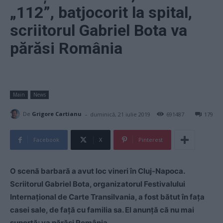
„112”, batjocorit la spital,
scriitorul Gabriel Bota va
părăsi România
Main
News
-
De
Grigore Cartianu
duminică, 21 iulie 2019
691487
179
Facebook
X
Pinterest
O scenă barbară a avut loc vineri în Cluj-Napoca.
Scriitorul Gabriel Bota, organizatorul Festivalului
Internațional de Carte Transilvania, a fost bătut în fața
casei sale, de față cu familia sa. El anunță că nu mai
suportă: va părăsi România.