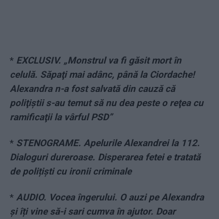
*
EXCLUSIV. „Monstrul va fi găsit mort în
celulă. Săpaţi mai adânc, până la Ciordache!
Alexandra n-a fost salvată din cauză că
poliţiştii s-au temut să nu dea peste o reţea cu
ramificaţii la vârful PSD”
*
STENOGRAME. Apelurile Alexandrei la 112.
Dialoguri dureroase. Disperarea fetei e tratată
de polițiști cu ironii criminale
*
AUDIO. Vocea îngerului. O auzi pe Alexandra
și îți vine să-i sari cumva în ajutor. Doar