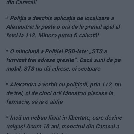
din Caracal!
*
Poliția a deschis aplicația de localizare a
Alexandrei la peste o oră de la primul apel al
fetei la 112. Minora putea fi salvată!
*
O minciună a Poliției PSD-iste: „STS a
furnizat trei adrese greșite”. Dacă suni de pe
mobil, STS nu dă adrese, ci sectoare
*
Alexandra a vorbit cu polițiștii, prin 112, nu
de trei, ci de cinci ori! Monstrul plecase la
farmacie, să ia o alifie
*
Încă un nebun lăsat în libertate, care devine
ucigaș! Acum 10 ani, monstrul din Caracal a