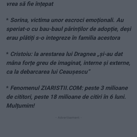
vrea să fie înțepat
*
Sorina, victima unor escroci emoționali. Au
speriat-o cu bau-baul părinților de adopție, deși
erau plătiți s-o integreze în familia acestora
*
Cristoiu: la arestarea lui Dragnea „și-au dat
mâna forțe greu de imaginat, interne și externe,
ca la debarcarea lui Ceaușescu”
*
Fenomenul ZIARISTII.COM: peste 3 milioane
de cititori, peste 18 milioane de citiri în 6 luni.
Mulțumim!
- Advertisement -