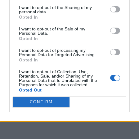
de afaceri al concubinului Danielei Dincă
I want to opt-out of the Sharing of my
personal data.
Opted In
*
Monstrul din Guvern: Nu l-am prins pe
monstrul din Caracal pentru că ne-am
I want to opt-out of the Sale of my
Personal Data.
concentrat pe lupta anti-corupție!
Opted In
I want to opt-out of processing my
Personal Data for Targeted Advertising.
Opted In
I want to opt-out of Collection, Use,
Retention, Sale, and/or Sharing of my
Personal Data that Is Unrelated with the
Purposes for which it was collected.
Opted Out
ad
CONFIRM