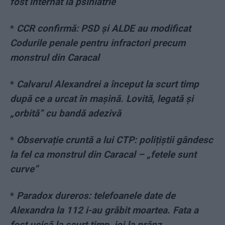
fost internat la psihiatrie
*
CCR confirmă: PSD și ALDE au modificat
Codurile penale pentru infractori precum
monstrul din Caracal
*
Calvarul Alexandrei a început la scurt timp
după ce a urcat în mașină. Lovită, legată și
„orbită” cu bandă adezivă
*
Observație cruntă a lui CTP: polițiștii gândesc
la fel ca monstrul din Caracal – „fetele sunt
curve”
*
Paradox dureros: telefoanele date de
Alexandra la 112 i-au grăbit moartea. Fata a
fost ucisă la scurt timp, joi la prânz