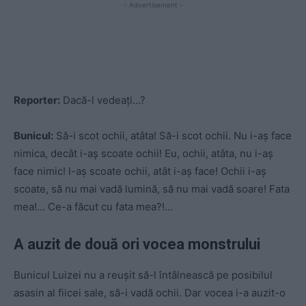
- Advertisement -
Reporter:
Dacă-l vedeați…?
Bunicul:
Să-i scot ochii, atâta! Să-i scot ochii. Nu i-aș face
nimica, decât i-aș scoate ochii! Eu, ochii, atâta, nu i-aș
face nimic! I-aș scoate ochii, atât i-aș face! Ochii i-aș
scoate, să nu mai vadă lumină, să nu mai vadă soare! Fata
mea!… Ce-a făcut cu fata mea?!…
A auzit de două ori vocea monstrului
Bunicul Luizei nu a reușit să-l întâlnească pe posibilul
asasin al fiicei sale, să-i vadă ochii. Dar vocea i-a auzit-o