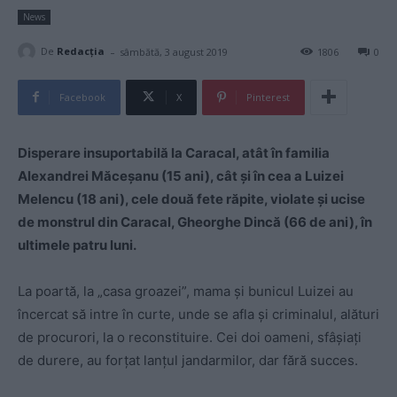
News
-
De
Redacţia
sâmbătă, 3 august 2019
1806
0
Facebook
X
Pinterest
Disperare insuportabilă la Caracal, atât în familia
Alexandrei Măceșanu (15 ani), cât și în cea a Luizei
Melencu (18 ani), cele două fete răpite, violate și ucise
de monstrul din Caracal, Gheorghe Dincă (66 de ani), în
ultimele patru luni.
La poartă, la „casa groazei”, mama și bunicul Luizei au
încercat să intre în curte, unde se afla și criminalul, alături
de procurori, la o reconstituire. Cei doi oameni, sfâșiați
de durere, au forțat lanțul jandarmilor, dar fără succes.