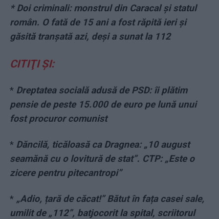
* Doi criminali: monstrul din Caracal și statul
român. O fată de 15 ani a fost răpită ieri și
găsită tranșată azi, deși a sunat la 112
CITIŢI ŞI:
*
Dreptatea socială adusă de PSD: îi plătim
pensie de peste 15.000 de euro pe lună unui
fost procuror comunist
*
Dăncilă, ticăloasă ca Dragnea: „10 august
seamănă cu o lovitură de stat”. CTP: „Este o
zicere pentru pitecantropi”
*
„Adio, țară de căcat!” Bătut în fața casei sale,
umilit de „112”, batjocorit la spital, scriitorul