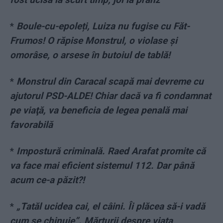
*
Boule-cu-epoleți, Luiza nu fugise cu Făt-
Frumos! O răpise Monstrul, o violase și
omorâse, o arsese în butoiul de tablă!
*
Monstrul din Caracal scapă mai devreme cu
ajutorul PSD-ALDE! Chiar dacă va fi condamnat
pe viaţă, va beneficia de legea penală mai
favorabilă
*
Impostură criminală. Raed Arafat promite că
va face mai eficient sistemul 112. Dar până
acum ce-a păzit?!
*
„Tatăl ucidea cai, el câini. Îi plăcea să-i vadă
cum se chinuie”. Mărturii despre viaţa