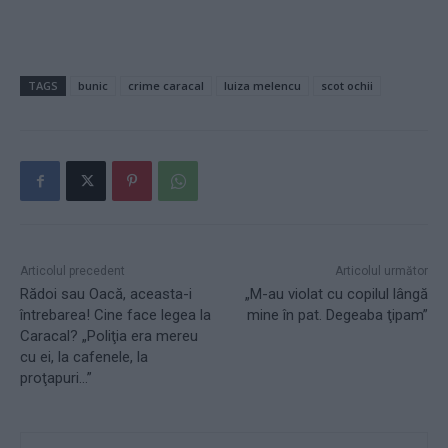
TAGS
bunic
crime caracal
luiza melencu
scot ochii
Articolul precedent
Articolul următor
Rădoi sau Oacă, aceasta-i
„M-au violat cu copilul lângă
întrebarea! Cine face legea la
mine în pat. Degeaba ţipam”
Caracal? „Poliţia era mereu
cu ei, la cafenele, la
proţapuri…”