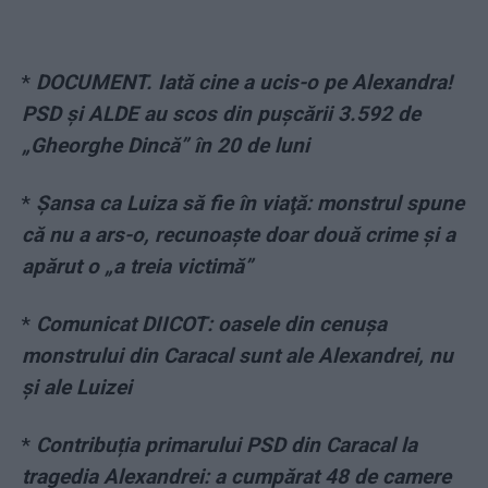
*
DOCUMENT. Iată cine a ucis-o pe Alexandra!
PSD și ALDE au scos din pușcării 3.592 de
„Gheorghe Dincă” în 20 de luni
*
Şansa ca Luiza să fie în viaţă: monstrul spune
că nu a ars-o, recunoaşte doar două crime şi a
apărut o „a treia victimă”
*
Comunicat DIICOT: oasele din cenușa
monstrului din Caracal sunt ale Alexandrei, nu
și ale Luizei
*
Contribuția primarului PSD din Caracal la
tragedia Alexandrei: a cumpărat 48 de camere