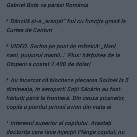
Gabriel Bota va părăsi România
*
Dăncilă și-a „aranjat” fiul cu funcţie grasă la
Curtea de Conturi
*
VIDEO. Sorina pe post de mămică: „Nani,
nani, puișorul mamii…” Plus: hărțuirea de la
Otopeni a costat 7.400 de dolari
*
Au încercat să blocheze plecarea Sorinei la 5
dimineața, în aeroport! Soții Săcărin au fost
hăituiți până la frontieră. Din cauza șicanelor,
copila a pierdut primul avion din viața ei
*
Interesul superior al copilului. Arestați
doctorița care face injecții! Plânge copilul, nu