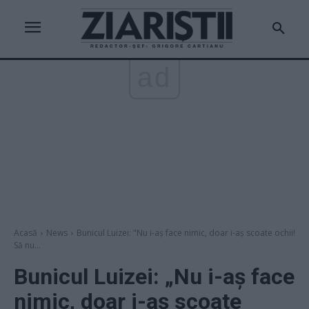
ad
Acasă
News
Bunicul Luizei: "Nu i-aș face nimic, doar i-aș scoate ochii!
Să nu...
Bunicul Luizei: „Nu i-aș face
nimic, doar i-aș scoate