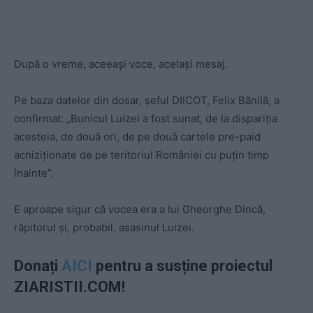
După o vreme, aceeași voce, același mesaj.
Pe baza datelor din dosar, șeful DIICOT, Felix Bănilă, a
confirmat: „Bunicul Luizei a fost sunat, de la dispariţia
acesteia, de două ori, de pe două cartele pre-paid
achiziţionate de pe teritoriul României cu puţin timp
înainte”.
E aproape sigur că vocea era a lui Gheorghe Dincă,
răpitorul și, probabil, asasinul Luizei.
Donați
AICI
pentru a susține proiectul
ZIARISTII.COM!