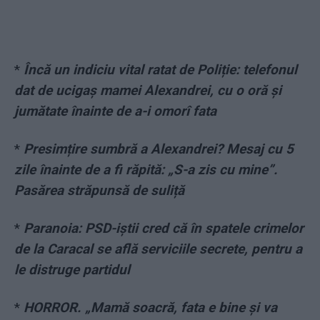
*
Încă un indiciu vital ratat de Poliție: telefonul
dat de ucigaș mamei Alexandrei, cu o oră și
jumătate înainte de a-i omorî fata
*
Presimțire sumbră a Alexandrei? Mesaj cu 5
zile înainte de a fi răpită: „S-a zis cu mine”.
Pasărea străpunsă de suliță
*
Paranoia: PSD-iștii cred că în spatele crimelor
de la Caracal se află serviciile secrete, pentru a
le distruge partidul
*
HORROR. „Mamă soacră, fata e bine și va