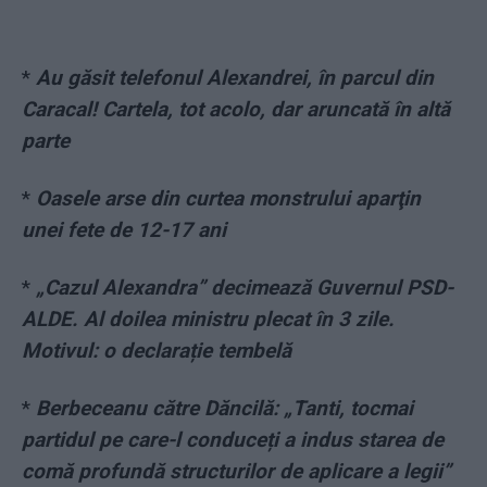
*
Au găsit telefonul Alexandrei, în parcul din
Caracal! Cartela, tot acolo, dar aruncată în altă
parte
*
Oasele arse din curtea monstrului aparţin
unei fete de 12-17 ani
*
„Cazul Alexandra” decimează Guvernul PSD-
ALDE. Al doilea ministru plecat în 3 zile.
Motivul: o declarație tembelă
*
Berbeceanu către Dăncilă: „Tanti, tocmai
partidul pe care-l conduceți a indus starea de
comă profundă structurilor de aplicare a legii”