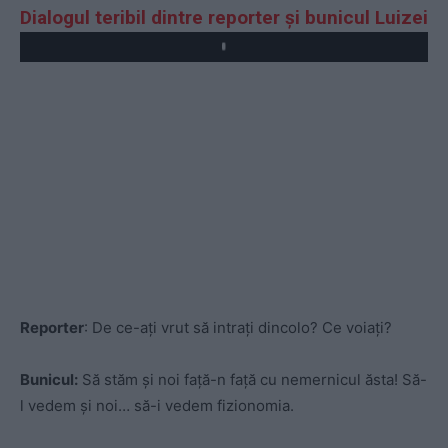
Dialogul teribil dintre reporter și bunicul Luizei
Play
Reporter
: De ce-ați vrut să intrați dincolo? Ce voiați?
Bunicul:
Să stăm și noi față-n față cu nemernicul ăsta! Să-
l vedem și noi… să-i vedem fizionomia.