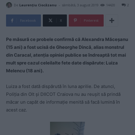
-
De
Laurențiu Ciocăzanu
sâmbătă, 3 august 2019
14420
2
Facebook
X
Pinterest
Pe măsură ce probele confirmă că Alexandra Măceşanu
(15 ani) a fost ucisă de Gheorghe Dincă, alias monstrul
din Caracal, atenţia opiniei publice se îndreaptă tot mai
mult spre cazul celeilalte fete date dispărute: Luiza
Melencu (18 ani).
Luiza a fost dată dispărută în luna aprilie. De atunci,
Poliţia din Olt şi DIICOT Craiova nu au reuşit să prindă
măcar un capăt de informaţie menită să facă lumină în
acest caz.