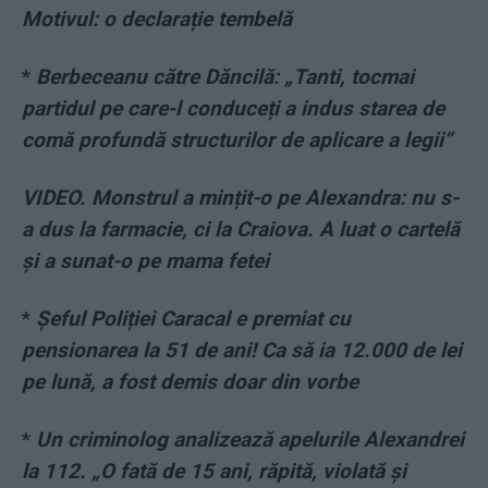
Motivul: o declarație tembelă
*
Berbeceanu către Dăncilă: „Tanti, tocmai
partidul pe care-l conduceți a indus starea de
comă profundă structurilor de aplicare a legii”
VIDEO. Monstrul a mințit-o pe Alexandra: nu s-
a dus la farmacie, ci la Craiova. A luat o cartelă
și a sunat-o pe mama fetei
*
Șeful Poliției Caracal e premiat cu
pensionarea la 51 de ani! Ca să ia 12.000 de lei
pe lună, a fost demis doar din vorbe
*
Un criminolog analizează apelurile Alexandrei
la 112. „O fată de 15 ani, răpită, violată şi