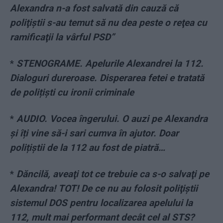
Alexandra n-a fost salvată din cauză că
poliţiştii s-au temut să nu dea peste o reţea cu
ramificaţii la vârful PSD”
*
STENOGRAME. Apelurile Alexandrei la 112.
Dialoguri dureroase. Disperarea fetei e tratată
de polițiști cu ironii criminale
*
AUDIO. Vocea îngerului. O auzi pe Alexandra
și îți vine să-i sari cumva în ajutor. Doar
polițiștii de la 112 au fost de piatră…
*
Dăncilă, aveaţi tot ce trebuie ca s-o salvaţi pe
Alexandra! TOT! De ce nu au folosit poliţiştii
sistemul DOS pentru localizarea apelului la
112, mult mai performant decât cel al STS?