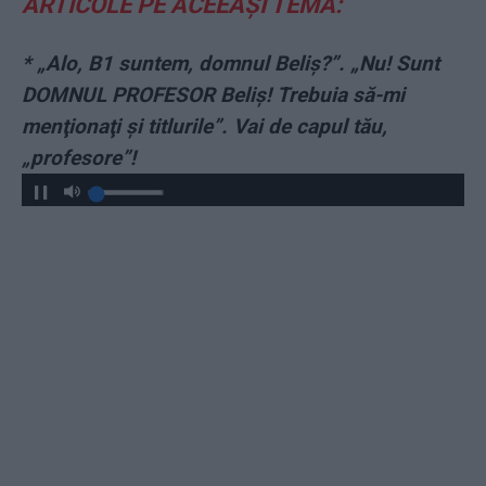
ARTICOLE PE ACEEAȘI TEMĂ:
* „Alo, B1 suntem, domnul Beliş?”. „Nu! Sunt
DOMNUL PROFESOR Beliş! Trebuia să-mi
menţionaţi şi titlurile”. Vai de capul tău,
„profesore”!