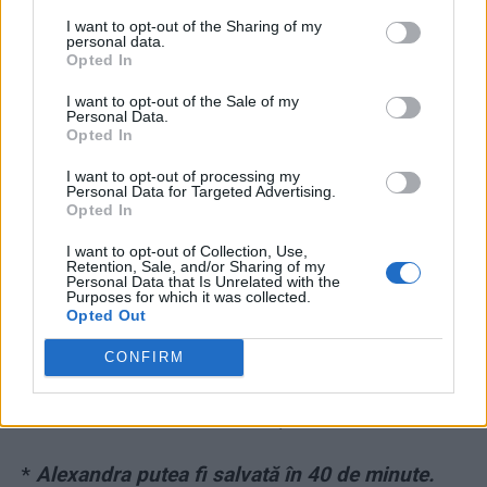
*
Iar ne-am aranjat imaginea de ţară! De la
I want to opt-out of the Sharing of my
personal data.
Dracula la monstrul din Caracal
Opted In
I want to opt-out of the Sale of my
*
Contribuția primarului PSD din Caracal la
Personal Data.
Opted In
tragedia Alexandrei: a cumpărat 48 de camere
de supraveghere, dar nu le-a montat
I want to opt-out of processing my
Personal Data for Targeted Advertising.
Opted In
*
Interlopii din Caracal, protejați de Poliție,
I want to opt-out of Collection, Use,
aduc voturi pentru PSD. Verigile-cheie: Paul
Retention, Sale, and/or Sharing of my
Personal Data that Is Unrelated with the
Stănescu și Dan Ciocan
Purposes for which it was collected.
Opted Out
*
S-a terminat: Alexandra a fost arsă de
CONFIRM
monstrul din Caracal! ADN-ul din fragmentele
de oase era al ei. Cine plăteşte pentru crimă?
*
Alexandra putea fi salvată în 40 de minute.