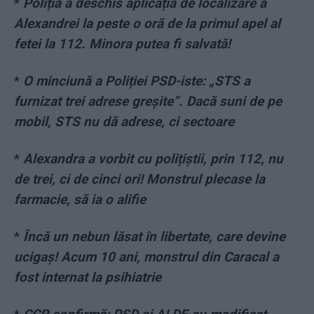
*
Poliția a deschis aplicația de localizare a
Alexandrei la peste o oră de la primul apel al
fetei la 112. Minora putea fi salvată!
*
O minciună a Poliției PSD-iste: „STS a
furnizat trei adrese greșite”. Dacă suni de pe
mobil, STS nu dă adrese, ci sectoare
*
Alexandra a vorbit cu polițiștii, prin 112, nu
de trei, ci de cinci ori! Monstrul plecase la
farmacie, să ia o alifie
*
Încă un nebun lăsat în libertate, care devine
ucigaș! Acum 10 ani, monstrul din Caracal a
fost internat la psihiatrie