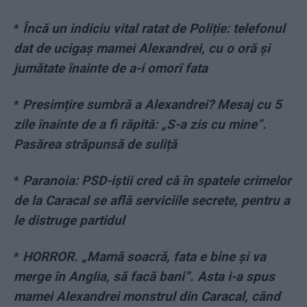
*
Încă un indiciu vital ratat de Poliție: telefonul
dat de ucigaș mamei Alexandrei, cu o oră și
jumătate înainte de a-i omorî fata
*
Presimțire sumbră a Alexandrei? Mesaj cu 5
zile înainte de a fi răpită: „S-a zis cu mine”.
Pasărea străpunsă de suliță
*
Paranoia: PSD-iștii cred că în spatele crimelor
de la Caracal se află serviciile secrete, pentru a
le distruge partidul
*
HORROR. „Mamă soacră, fata e bine și va
merge în Anglia, să facă bani”. Asta i-a spus
mamei Alexandrei monstrul din Caracal, când