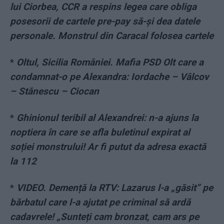
lui Ciorbea, CCR a respins legea care obliga
posesorii de cartele pre-pay să-şi dea datele
personale. Monstrul din Caracal folosea cartele
*
Oltul, Sicilia României. Mafia PSD Olt care a
condamnat-o pe Alexandra: Iordache – Vâlcov
– Stănescu – Ciocan
*
Ghinionul teribil al Alexandrei: n-a ajuns la
noptiera în care se afla buletinul expirat al
soției monstrului! Ar fi putut da adresa exactă
la 112
*
VIDEO. Demență la RTV: Lazarus l-a „găsit” pe
bărbatul care l-a ajutat pe criminal să ardă
cadavrele! „Sunteți cam bronzat, cam ars pe