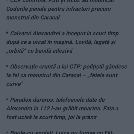
*
CCR confirmă: PSD și ALDE au modificat
Codurile penale pentru infractori precum
monstrul din Caracal
*
Calvarul Alexandrei a început la scurt timp
după ce a urcat în mașină. Lovită, legată și
„orbită” cu bandă adezivă
*
Observație cruntă a lui CTP: polițiștii gândesc
la fel ca monstrul din Caracal – „fetele sunt
curve”
*
Paradox dureros: telefoanele date de
Alexandra la 112 i-au grăbit moartea. Fata a
fost ucisă la scurt timp, joi la prânz
*
Boule-cu-epoleți, Luiza nu fugise cu Făt-