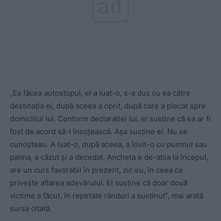
ad
„Ea făcea autostopul, el a luat-o, s-a dus cu ea către
destinația ei, după aceea a oprit, după care a plecat spre
domiciliul lui. Conform declarației lui, el susține că ea ar fi
fost de acord să-l însoțească. Așa susține el. Nu se
cunoșteau. A luat-o, după aceea, a lovit-o cu pumnul sau
palma, a căzut și a decedat. Ancheta e de-abia la început,
are un curs favorabil în prezent, zic eu, în ceea ce
privește aflarea adevărului. El susține că doar două
victime a făcut, în repetate rânduri a susținut”, mai arată
sursa citată.