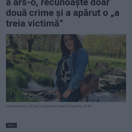
a ars-o, recunoaşte doar
două crime şi a apărut o „a
treia victimă”
Luiza Melencu (18 ani) a dispărut în data 14 aprilie, 2019
News