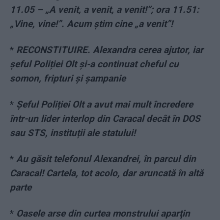
11.05 – „A venit, a venit, a venit!”; ora 11.51:
„Vine, vine!”. Acum știm cine „a venit”!
*
RECONSTITUIRE. Alexandra cerea ajutor, iar
șeful Poliției Olt și-a continuat cheful cu
somon, fripturi și șampanie
*
Șeful Poliției Olt a avut mai mult încredere
într-un lider interlop din Caracal decât în DOS
sau STS, instituții ale statului!
*
Au găsit telefonul Alexandrei, în parcul din
Caracal! Cartela, tot acolo, dar aruncată în altă
parte
*
Oasele arse din curtea monstrului aparţin