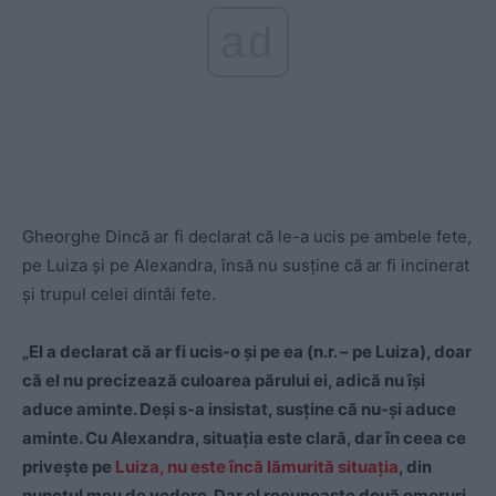
ad
Gheorghe Dincă ar fi declarat că le-a ucis pe ambele fete,
pe Luiza și pe Alexandra, însă nu susține că ar fi incinerat
și trupul celei dintâi fete.
„El a declarat că ar fi ucis-o și pe ea (n.r. – pe Luiza), doar
că el nu precizează culoarea părului ei, adică nu își
aduce aminte. Deși s-a insistat, susține că nu-și aduce
aminte. Cu Alexandra, situația este clară, dar în ceea ce
privește pe
Luiza, nu este încă lămurită situația
, din
punctul meu de vedere. Dar el recunoaște două omoruri.