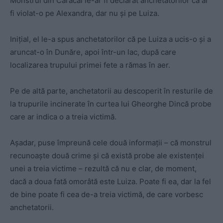
Monstrul din Caracal le-ar fi declarat anchetatorilor că ar
fi violat-o pe Alexandra, dar nu şi pe Luiza.
Iniţial, el le-a spus anchetatorilor că pe Luiza a ucis-o şi a
aruncat-o în Dunăre, apoi într-un lac, după care
localizarea trupului primei fete a rămas în aer.
Pe de altă parte, anchetatorii au descoperit în resturile de
la trupurile incinerate în curtea lui Gheorghe Dincă probe
care ar indica o a treia victimă.
Aşadar, puse împreună cele două informaţii – că monstrul
recunoaşte două crime şi că există probe ale existenţei
unei a treia victime – rezultă că nu e clar, de moment,
dacă a doua fată omorâtă este Luiza. Poate fi ea, dar la fel
de bine poate fi cea de-a treia victimă, de care vorbesc
anchetatorii.