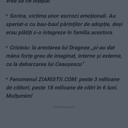
vrea să fie înțepat
*
Sorina, victima unor escroci emoționali. Au
speriat-o cu bau-baul părinților de adopție, deși
erau plătiți s-o integreze în familia acestora
*
Cristoiu: la arestarea lui Dragnea „și-au dat
mâna forțe greu de imaginat, interne și externe,
ca la debarcarea lui Ceaușescu”
*
Fenomenul ZIARISTII.COM: peste 3 milioane
de cititori, peste 18 milioane de citiri în 6 luni.
Mulțumim!
- Advertisement -