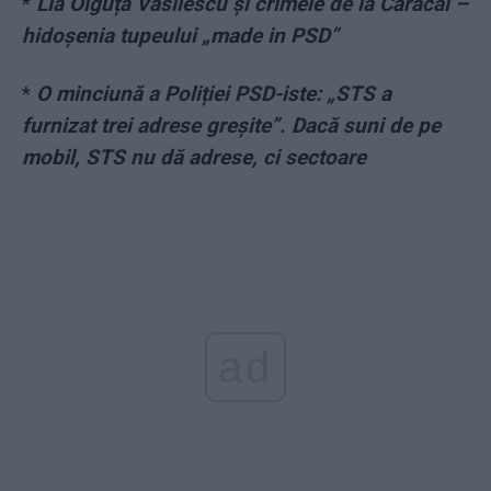
*
Lia Olguța Vasilescu și crimele de la Caracal –
hidoșenia tupeului „made in PSD”
*
O minciună a Poliției PSD-iste: „STS a
furnizat trei adrese greșite”. Dacă suni de pe
mobil, STS nu dă adrese, ci sectoare
ad