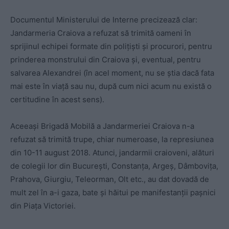
Documentul Ministerului de Interne precizează clar:
Jandarmeria Craiova a refuzat să trimită oameni în
sprijinul echipei formate din polițiști și procurori, pentru
prinderea monstrului din Craiova și, eventual, pentru
salvarea Alexandrei (în acel moment, nu se știa dacă fata
mai este în viață sau nu, după cum nici acum nu există o
certitudine în acest sens).
Aceeași Brigadă Mobilă a Jandarmeriei Craiova n-a
refuzat să trimită trupe, chiar numeroase, la represiunea
din 10-11 august 2018. Atunci, jandarmii craioveni, alături
de colegii lor din București, Constanța, Argeș, Dâmbovița,
Prahova, Giurgiu, Teleorman, Olt etc., au dat dovadă de
mult zel în a-i gaza, bate și hăitui pe manifestanții pașnici
din Piața Victoriei.