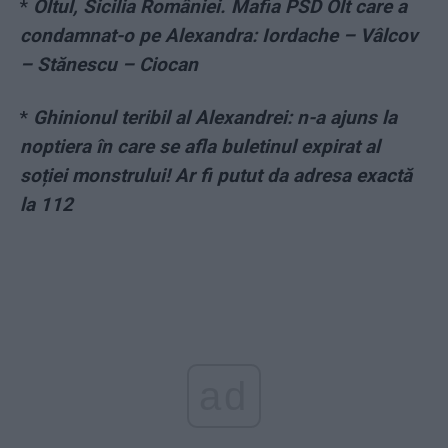
*
Oltul, Sicilia României. Mafia PSD Olt care a
condamnat-o pe Alexandra: Iordache – Vâlcov
– Stănescu – Ciocan
*
Ghinionul teribil al Alexandrei: n-a ajuns la
noptiera în care se afla buletinul expirat al
soției monstrului! Ar fi putut da adresa exactă
la 112
ad