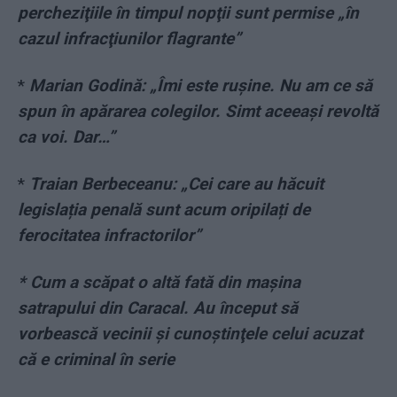
percheziţiile în timpul nopţii sunt permise „în
cazul infracţiunilor flagrante”
*
Marian Godină: „Îmi este rușine. Nu am ce să
spun în apărarea colegilor. Simt aceeași revoltă
ca voi. Dar…”
*
Traian Berbeceanu: „Cei care au hăcuit
legislația penală sunt acum oripilați de
ferocitatea infractorilor”
* Cum a scăpat o altă fată din maşina
satrapului din Caracal. Au început să
vorbească vecinii şi cunoştinţele celui acuzat
că e criminal în serie