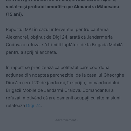
violat-o și probabil omorât-o pe Alexandra Măceșanu
(15 ani).
Raportul MAI în cazul intervenţiei pentru căutarea
Alexandrei, obţinut de Digi 24, arată că Jandarmeria
Craiova a refuzat să trimită luptători de la Brigada Mobilă
pentru a sprijini ancheta.
În raport se precizează că polițistul care coordona
acţiunea din noaptea percheziţiei de la casa lui Gheorghe
Dincă a cerut 20 de jandarmi, în sprijin, comandandului
Brigăzii Mobile de Jandarmi Craiova. Comandantul a
refuzat, motivând că are oamenii ocupaţi cu alte misiuni,
relatează
Digi 24
.
- Advertisement -