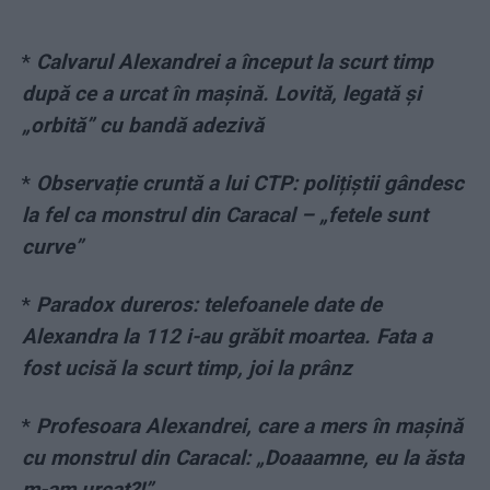
*
Calvarul Alexandrei a început la scurt timp
după ce a urcat în mașină. Lovită, legată și
„orbită” cu bandă adezivă
*
Observație cruntă a lui CTP: polițiștii gândesc
la fel ca monstrul din Caracal – „fetele sunt
curve”
*
Paradox dureros: telefoanele date de
Alexandra la 112 i-au grăbit moartea. Fata a
fost ucisă la scurt timp, joi la prânz
*
Profesoara Alexandrei, care a mers în maşină
cu monstrul din Caracal: „Doaaamne, eu la ăsta
m-am urcat?!”