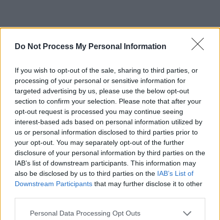
Do Not Process My Personal Information
If you wish to opt-out of the sale, sharing to third parties, or
*
Presimțire sumbră a Alexandrei? Mesaj cu 5
processing of your personal or sensitive information for
zile înainte de a fi răpită: „S-a zis cu mine”.
targeted advertising by us, please use the below opt-out
Pasărea străpunsă de suliță
section to confirm your selection. Please note that after your
opt-out request is processed you may continue seeing
interest-based ads based on personal information utilized by
*
Paranoia: PSD-iștii cred că în spatele crimelor
us or personal information disclosed to third parties prior to
de la Caracal se află serviciile secrete, pentru a
your opt-out. You may separately opt-out of the further
disclosure of your personal information by third parties on the
le distruge partidul
IAB’s list of downstream participants. This information may
also be disclosed by us to third parties on the
IAB’s List of
*
HORROR. „Mamă soacră, fata e bine și va
Downstream Participants
that may further disclose it to other
third parties.
merge în Anglia, să facă bani”. Asta i-a spus
mamei Alexandrei monstrul din Caracal, când
Personal Data Processing Opt Outs