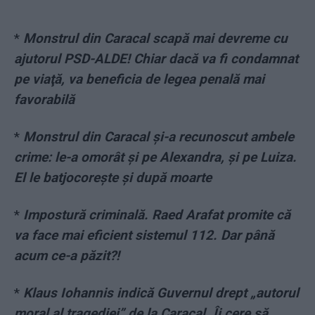
*
Monstrul din Caracal scapă mai devreme cu
ajutorul PSD-ALDE! Chiar dacă va fi condamnat
pe viaţă, va beneficia de legea penală mai
favorabilă
*
Monstrul din Caracal și-a recunoscut ambele
crime: le-a omorât și pe Alexandra, și pe Luiza.
El le batjocorește și după moarte
*
Impostură criminală. Raed Arafat promite că
va face mai eficient sistemul 112. Dar până
acum ce-a păzit?!
*
Klaus Iohannis indică Guvernul drept „autorul
moral al tragediei” de la Caracal. Îi cere să