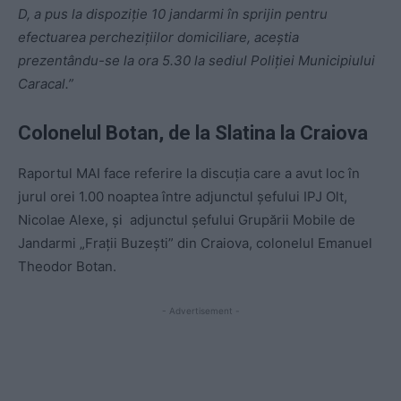
D, a pus la dispoziţie 10 jandarmi în sprijin pentru
efectuarea percheziţiilor domiciliare, aceştia
prezentându-se la ora 5.30 la sediul Poliţiei Municipiului
Caracal.”
Colonelul Botan, de la Slatina la Craiova
Raportul MAI face referire la discuţia care a avut loc în
jurul orei 1.00 noaptea între adjunctul şefului IPJ Olt,
Nicolae Alexe, şi adjunctul şefului Grupării Mobile de
Jandarmi „Frații Buzești” din Craiova, colonelul Emanuel
Theodor Botan.
- Advertisement -