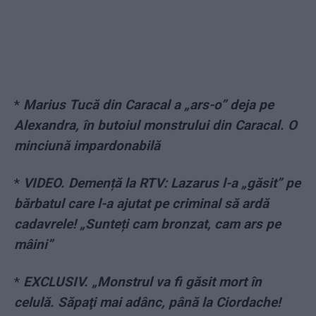
*
Marius Tucă din Caracal a „ars-o” deja pe
Alexandra, în butoiul monstrului din Caracal. O
minciună impardonabilă
*
VIDEO. Demență la RTV: Lazarus l-a „găsit” pe
bărbatul care l-a ajutat pe criminal să ardă
cadavrele! „Sunteți cam bronzat, cam ars pe
mâini”
*
EXCLUSIV. „Monstrul va fi găsit mort în
celulă. Săpaţi mai adânc, până la Ciordache!