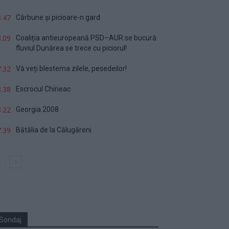
.47
Cărbune și picioare-n gard
.09
Coaliția antieuropeană PSD–AUR se bucură:
fluviul Dunărea se trece cu piciorul!
.32
Vă veți blestema zilele, pesedeilor!
.38
Escrocul Chirieac
.22
Georgia 2008
.39
Bătălia de la Călugăreni
Sondaj