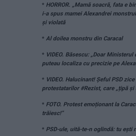
*
HORROR. „Mamă soacră, fata e bine
i-a spus mamei Alexandrei monstrul d
și violată
*
Al doilea monstru din Caracal
*
VIDEO. Băsescu: „Doar Ministerul 
puteau localiza cu precizie pe Alex
*
VIDEO. Halucinant! Șeful PSD zice
protestatarilor #Rezist, care „țipă ș
*
FOTO. Protest emoționant la Caraca
trăiesc!”
*
PSD-ule, uită-te-n oglindă: tu ești