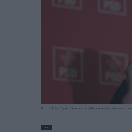
Viorica Dăncilă, în discursuri susține cauza persoanele cu ve
News