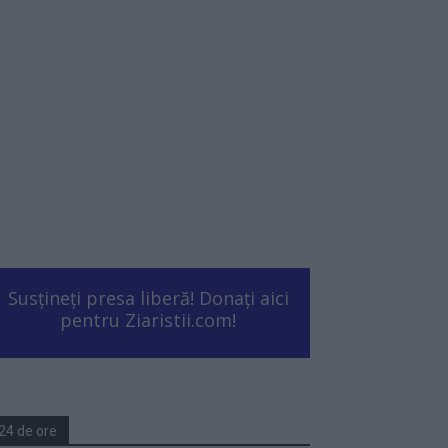
Susțineți presa liberă! Donați aici
pentru Ziaristii.com!
24 de ore