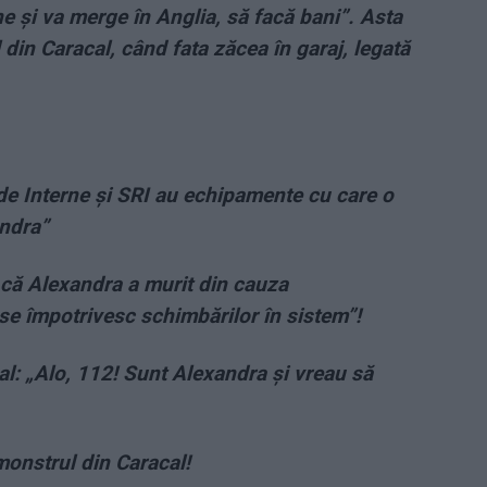
 și va merge în Anglia, să facă bani”. Asta
in Caracal, când fata zăcea în garaj, legată
de Interne și SRI au echipamente cu care o
andra”
 că Alexandra a murit din cauza
i se împotrivesc schimbărilor în sistem”!
l: „Alo, 112! Sunt Alexandra şi vreau să
 monstrul din Caracal!