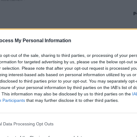
p
ocess My Personal Information
to opt-out of the sale, sharing to third parties, or processing of your per
formation for targeted advertising by us, please use the below opt-out s
r selection. Please note that after your opt-out request is processed y
eing interest-based ads based on personal information utilized by us or
disclosed to third parties prior to your opt-out. You may separately opt-
losure of your personal information by third parties on the IAB’s list of
întrebat-o pe Dăncilă de ce nu a ieșit public
ministrul
. This information may also be disclosed by us to third parties on the
IA
ției de la Caracal. În replică, premierul le-a spus
Participants
that may further disclose it to other third parties.
 abia apoi va fi prezentat public.
la Caracal a fost orchestrată de serviciile secrete, ca
l Data Processing Opt Outs