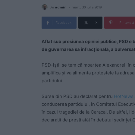
-
De
admin
marți, 30 iulie 2019
Facebook
X
Pinterest
Aflat sub presiunea opiniei publice, PSD e 
de guvernarea sa infracțională, a bulversat
PSD-iștii se tem că moartea Alexandrei, în 
amplifica și va alimenta protestele la adresa
partidului.
Surse din PSD au declarat pentru
HotNews.
conducerea partidului, în Comitetul Executiv
în cazul tragediei de la Caracal. De altfel, li
declarații de presă atât în debutul ședinței CE
-