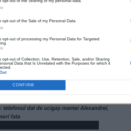
o opt-out of the Sharing of my personal data.
și președintele Klaus Iohannis încearcă să profite
In
 partidul să fie scos vinovat în cazul tragediei de la
o opt-out of the Sale of my Personal Data.
esa PSD. Trebuie să ne așteptăm la proteste noi pentru
In
 în ședința CEX, potrivit surselor citate.
to opt-out of processing my Personal Data for Targeted
ing.
oarte bine politic situația și că a speculat momentul,
In
siei de Apărare din Parlament, în timp ce PSD nu a avut
o opt-out of Collection, Use, Retention, Sale, and/or Sharing
ersonal Data that Is Unrelated with the Purposes for which it
lected.
Out
oiectul ZIARISTII.COM!
CONFIRM
ie: telefonul dat de ucigaș mamei Alexandrei,
morî fata