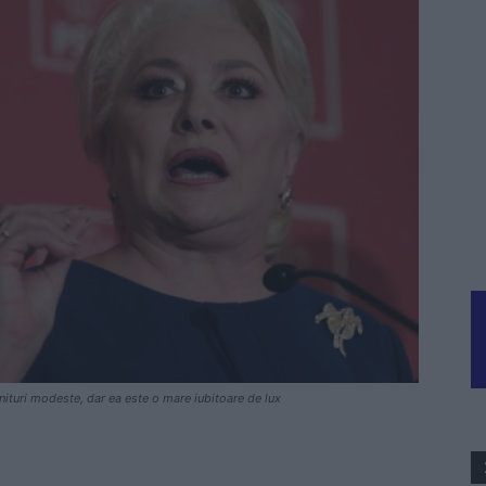
nituri modeste, dar ea este o mare iubitoare de lux