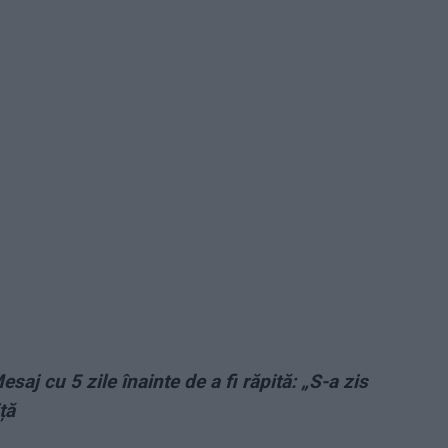
aj cu 5 zile înainte de a fi răpită: „S-a zis
ță