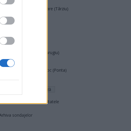
Acțiunea Conservatoare (Târziu)
PDF (Lazarus)
PUSL (D. Voiculescu)
PNȚCD (Pavelescu)
PNCR (Terheș)
Partidul Patrioților (Surugiu)
FAR (Coarnă)
România pe Primul Loc (Ponta)
Altul
Arată rezultatele
Arhiva sondajelor