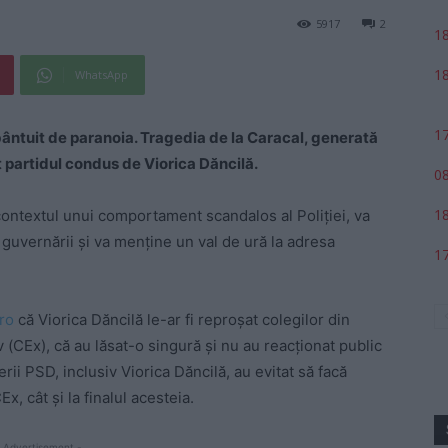
5917
2
18
18
WhatsApp
17
bântuit de paranoia. Tragedia de la Caracal, generată
 partidul condus de Viorica Dăncilă.
08
18
contextul unui comportament scandalos al Poliției, va
 guvernării și va menține un val de ură la adresa
17
ro
că Viorica Dăncilă le-ar fi reproșat colegilor din
 (CEx), că au lăsat-o singură și nu au reacționat public
derii PSD, inclusiv Viorica Dăncilă, au evitat să facă
x, cât și la finalul acesteia.
 Advertisement -