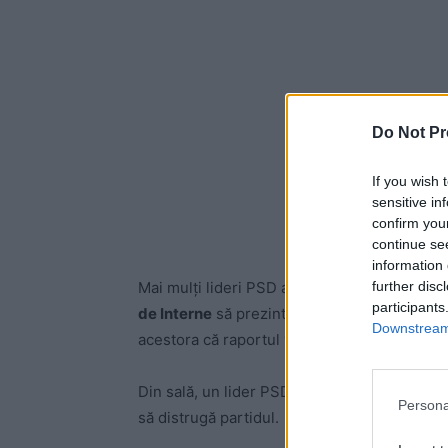
Do Not Pr
If you wish 
sensitive in
confirm you
continue se
information 
further disc
Mai mulți lideri PSD au cerut lămuriri și au 
participants
de Interne
să prezinte raportul în cazul situa
Downstream 
acestora că raportul va fi discutat în CSAT și
Din sală, un lider PSD a spus că tragedia de 
Persona
să distrugă partidul.