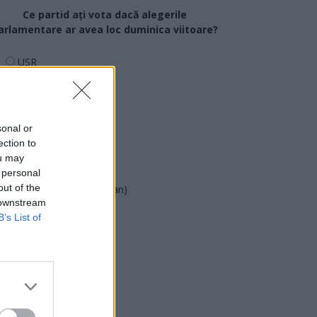
Ce partid ați vota dacă alegerile
arlamentare ar avea loc duminica viitoare?
USR
PNL
PSD
AUR
sonal or
ection to
UDMR
ou may
PMP (Tomac)
 personal
out of the
Forța Dreptei (L. Orban)
 downstream
PNȚMM
B’s List of
REPER
SENS
SOS (Șoșoacă)
POT (Gavrilă)
PACE (Peia)