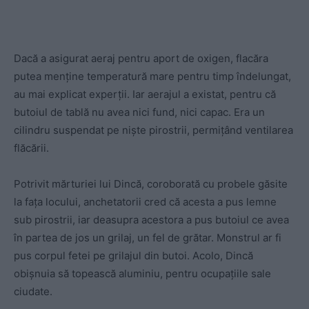
Dacă a asigurat aeraj pentru aport de oxigen, flacăra
putea menține temperatură mare pentru timp îndelungat,
au mai explicat experții. Iar aerajul a existat, pentru că
butoiul de tablă nu avea nici fund, nici capac. Era un
cilindru suspendat pe niște pirostrii, permițând ventilarea
flăcării.
Potrivit mărturiei lui Dincă, coroborată cu probele găsite
la fața locului, anchetatorii cred că acesta a pus lemne
sub pirostrii, iar deasupra acestora a pus butoiul ce avea
în partea de jos un grilaj, un fel de grătar. Monstrul ar fi
pus corpul fetei pe grilajul din butoi. Acolo, Dincă
obișnuia să topească aluminiu, pentru ocupațiile sale
ciudate.