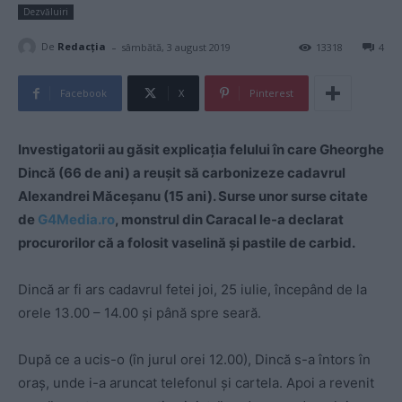
Dezvăluiri
-
De
Redacţia
sâmbătă, 3 august 2019
13318
4
Facebook
X
Pinterest
Investigatorii au găsit explicația felului în care Gheorghe
Dincă (66 de ani) a reușit să carbonizeze cadavrul
Alexandrei Măceșanu (15 ani). Surse unor surse citate
de
G4Media.ro
, monstrul din Caracal le-a declarat
procurorilor că a folosit vaselină și pastile de carbid.
Dincă ar fi ars cadavrul fetei joi, 25 iulie, începând de la
orele 13.00 – 14.00 și până spre seară.
După ce a ucis-o (în jurul orei 12.00), Dincă s-a întors în
oraș, unde i-a aruncat telefonul și cartela. Apoi a revenit