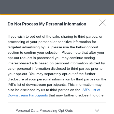
*
„Cazul Alexandra” decimează Guvernul PSD-
Do Not Process My Personal Information
ALDE. Al doilea ministru plecat în 3 zile.
Motivul: o declarație tembelă
If you wish to opt-out of the sale, sharing to third parties, or
processing of your personal or sensitive information for
*
Berbeceanu către Dăncilă: „Tanti, tocmai
targeted advertising by us, please use the below opt-out
section to confirm your selection. Please note that after your
partidul pe care-l conduceți a indus starea de
opt-out request is processed you may continue seeing
comă profundă structurilor de aplicare a legii”
interest-based ads based on personal information utilized by
us or personal information disclosed to third parties prior to
your opt-out. You may separately opt-out of the further
VIDEO. Monstrul a mințit-o pe Alexandra: nu s-
disclosure of your personal information by third parties on the
a dus la farmacie, ci la Craiova. A luat o cartelă
IAB’s list of downstream participants. This information may
și a sunat-o pe mama fetei
also be disclosed by us to third parties on the
IAB’s List of
Downstream Participants
that may further disclose it to other
third parties.
*
Șeful Poliției Caracal e premiat cu
pensionarea la 51 de ani! Ca să ia 12.000 de lei
Personal Data Processing Opt Outs