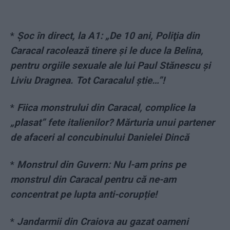
*
Șoc în direct, la A1: „De 10 ani, Poliţia din
Caracal racolează tinere şi le duce la Belina,
pentru orgiile sexuale ale lui Paul Stănescu şi
Liviu Dragnea. Tot Caracalul ştie…”!
*
Fiica monstrului din Caracal, complice la
„plasat” fete italienilor? Mărturia unui partener
de afaceri al concubinului Danielei Dincă
*
Monstrul din Guvern: Nu l-am prins pe
monstrul din Caracal pentru că ne-am
concentrat pe lupta anti-corupție!
*
Jandarmii din Craiova au gazat oameni