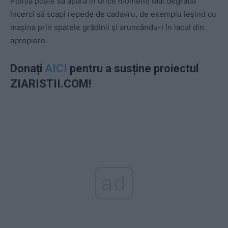
Poliția poate să apară în orice moment! Mai degrabă
încerci să scapi repede de cadavru, de exemplu ieșind cu
mașina prin spatele grădinii și aruncându-l în lacul din
apropiere.
Donați
AICI
pentru a susține proiectul
ZIARISTII.COM!
ad