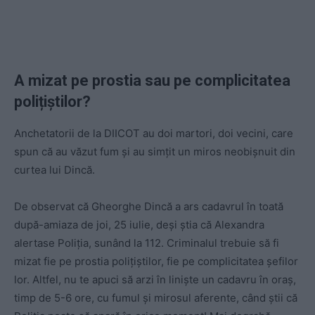
A mizat pe prostia sau pe complicitatea
polițiștilor?
Anchetatorii de la DIICOT au doi martori, doi vecini, care
spun că au văzut fum și au simțit un miros neobișnuit din
curtea lui Dincă.
De observat că Gheorghe Dincă a ars cadavrul în toată
după-amiaza de joi, 25 iulie, deși știa că Alexandra
alertase Poliția, sunând la 112. Criminalul trebuie să fi
mizat fie pe prostia polițiștilor, fie pe complicitatea șefilor
lor. Altfel, nu te apuci să arzi în liniște un cadavru în oraș,
timp de 5-6 ore, cu fumul și mirosul aferente, când știi că