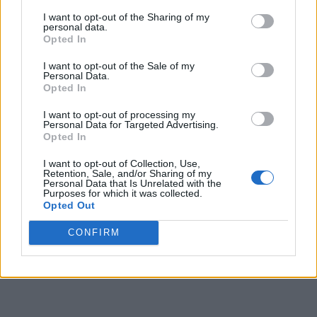
pe lună, a fost demis doar din vorbe
I want to opt-out of the Sharing of my
personal data.
Opted In
*
Un criminolog analizează apelurile Alexandrei
I want to opt-out of the Sale of my
la 112. „O fată de 15 ani, răpită, violată şi
Personal Data.
bătută, e tratată cu o răceală dezarmantă”
Opted In
I want to opt-out of processing my
Personal Data for Targeted Advertising.
Opted In
I want to opt-out of Collection, Use,
Retention, Sale, and/or Sharing of my
Personal Data that Is Unrelated with the
Purposes for which it was collected.
Opted Out
ad
CONFIRM