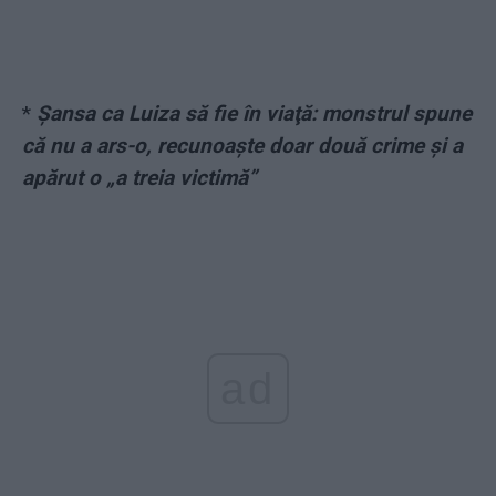
*
Şansa ca Luiza să fie în viaţă: monstrul spune
că nu a ars-o, recunoaşte doar două crime şi a
apărut o „a treia victimă”
ad