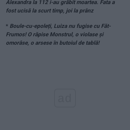
Alexandra la 112 i-au grăbit moartea. Fata a
fost ucisă la scurt timp, joi la prânz
*
Boule-cu-epoleți, Luiza nu fugise cu Făt-
Frumos! O răpise Monstrul, o violase și
omorâse, o arsese în butoiul de tablă!
ad