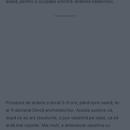
acasă, pentru o ocupație sinistră: arderea cadavrului.
- Advertisement -
Procesul de ardere a durat 5-6 ore, până spre seară, le-
ar fi declarat Dincă anchetatorilor. Acesta susține că,
după ce au ars țesuturile, a pus vaselină pe oase, ca să
ardă mai repede. Mai mult, a amestecat vaselina cu