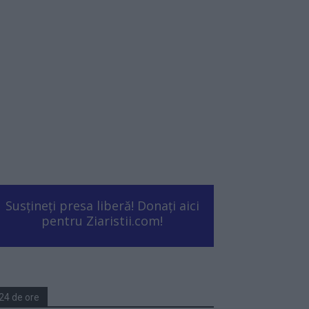
Susțineți presa liberă! Donați aici
pentru Ziaristii.com!
24 de ore