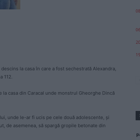
08
06
20
19
 descins la casa în care a fost sechestrată Alexandra,
a 112.
ile la casa din Caracal unde monstrul Gheorghe Dincă
lui,
unde le-ar fi ucis pe cele două adolescente, și
put, de asemenea, să spargă gropile betonate din
p