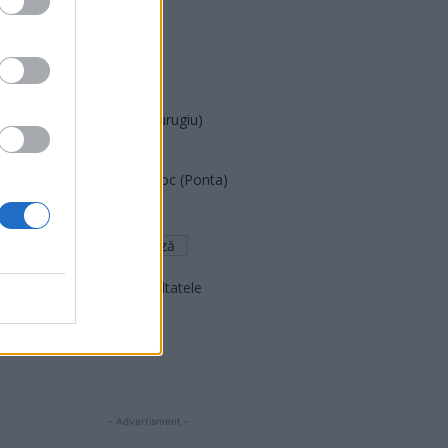
PUSL (D. Voiculescu)
PNȚCD (Pavelescu)
PNCR (Terheș)
Partidul Patrioților (Surugiu)
FAR (Coarnă)
România pe Primul Loc (Ponta)
Altul
Arată rezultatele
Arhiva sondajelor
- Advertisment -