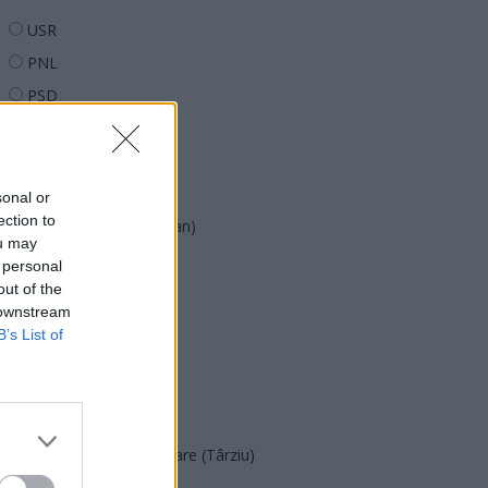
USR
PNL
PSD
AUR
UDMR
PMP (Tomac)
sonal or
ection to
Forța Dreptei (L. Orban)
ou may
PNȚMM
 personal
out of the
REPER
 downstream
SENS
B’s List of
SOS (Șoșoacă)
POT (Gavrilă)
PACE (Peia)
Acțiunea Conservatoare (Târziu)
PDF (Lazarus)