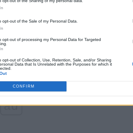
unci. Nu se pleacă de la faţa locului. Asta e cercetare
o opt-out of the Sharing of my personal data.
In
ei Banu, fost poliţist de Poliţie Criminală.
o opt-out of the Sale of my Personal Data.
me a declarat vineri că a fost emis un nou mandat de
In
la DIICOT Craiova la DIICOT Bucureşti.
to opt-out of processing my Personal Data for Targeted
ing.
oiectul ZIARISTII.COM!
In
o opt-out of Collection, Use, Retention, Sale, and/or Sharing
ersonal Data that Is Unrelated with the Purposes for which it
lected.
Out
CONFIRM
ad