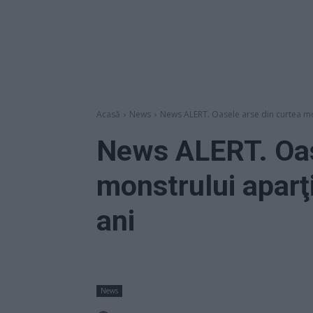
Acasă
News
News ALERT. Oasele arse din curtea mon
News ALERT. Oas
monstrului aparţ
ani
News