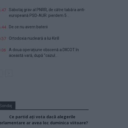
.47
Sabotaj grav al PNRR, de către tabăra anti-
europeană PSD-AUR: pierdem 5...
.44
De ce nu avem baterii
.57
Ortodoxia nucleară a lui Kirill
.06
A doua operațiune obscenă a DIICOT în
această vară, după ”cazul...
Sondaj
Ce partid ați vota dacă alegerile
arlamentare ar avea loc duminica viitoare?