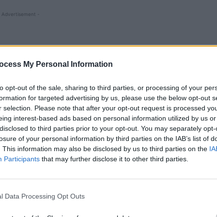
 Advertisement -
ocess My Personal Information
ndă din casa lui Dincă!”
to opt-out of the sale, sharing to third parties, or processing of your per
formation for targeted advertising by us, please use the below opt-out s
undă de la casa lui Gheorghe Dincă,
spune
un fost
r selection. Please note that after your opt-out request is processed y
 Cercetarea la fața locului este o activitate sfântă, de
eing interest-based ads based on personal information utilized by us or
disclosed to third parties prior to your opt-out. You may separately opt-
te date, a mai precizat acesta.
losure of your personal information by third parties on the IAB’s list of
. This information may also be disclosed by us to third parties on the
IA
 faţa locului, că e o activitate sfântă, e o activitate
Participants
that may further disclose it to other third parties.
 niciodată de la faţa locului. Toţi specialiştii acolo
ă de acolo. Plus vizualizarea prin dronarea de sus,
eră video şi filmează toată zona, vezi modificări,
l Data Processing Opt Outs
e poligraf şi întreabă-l dacă a dus-o acolo şi vezi