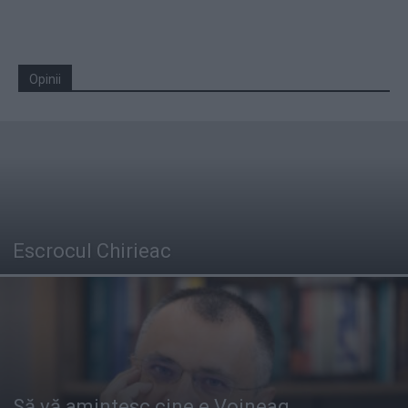
Opinii
Escrocul Chirieac
Să vă amintesc cine e Voineag