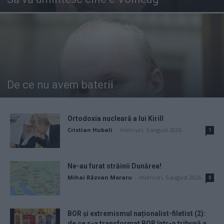
De ce nu avem baterii
Ortodoxia nucleară a lui Kirill
Cristian Hubali
-
miercuri, 5 august 2026
1
Ne-au furat străinii Dunărea!
Mihai Răzvan Moraru
-
miercuri, 5 august 2026
8
BOR și extremismul naționalist-filetist (2):
de ce s-a transformat BOR într-o tribună a