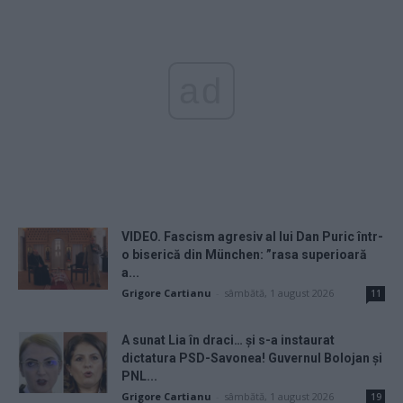
ad
VIDEO. Fascism agresiv al lui Dan Puric într-
o biserică din München: ”rasa superioară
a...
Grigore Cartianu
-
sâmbătă, 1 august 2026
11
A sunat Lia în draci… și s-a instaurat
dictatura PSD-Savonea! Guvernul Bolojan și
PNL...
Grigore Cartianu
-
sâmbătă, 1 august 2026
19