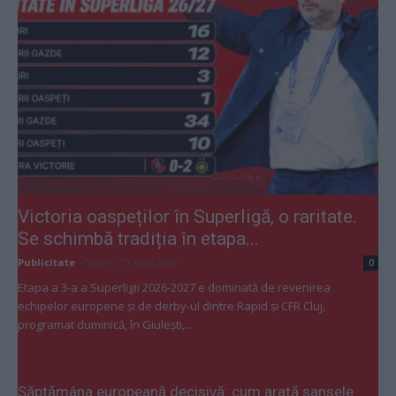
Victoria oaspeților în Superligă, o raritate.
Se schimbă tradiția în etapa...
Publicitate
-
vineri, 31 iulie 2026
0
Etapa a 3-a a Superligii 2026-2027 e dominată de revenirea
echipelor europene și de derby-ul dintre Rapid și CFR Cluj,
programat duminică, în Giulești,...
Săptămâna europeană decisivă: cum arată șansele