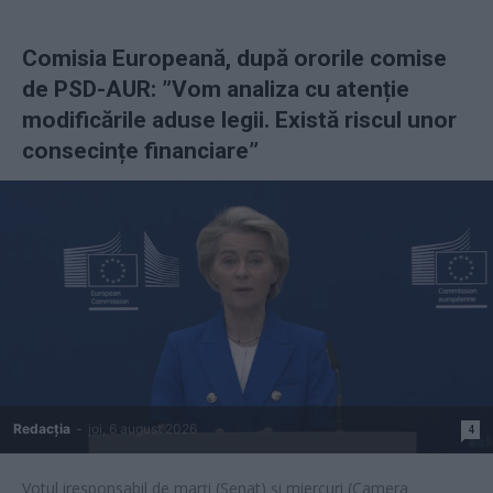
Comisia Europeană, după ororile comise
de PSD-AUR: ”Vom analiza cu atenție
modificările aduse legii. Există riscul unor
consecințe financiare”
Redacţia
-
joi, 6 august 2026
4
Votul iresponsabil de marți (Senat) și miercuri (Camera