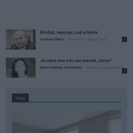
Brăduți, iepurași, ouă și lalele
Cristian Păun
-
duminică, 2 august 2026
2
Jurnalul unei zile sau marele „domn”
Doina Dabija (Chișinău)
-
duminică, 2 august 2026
0
Viața