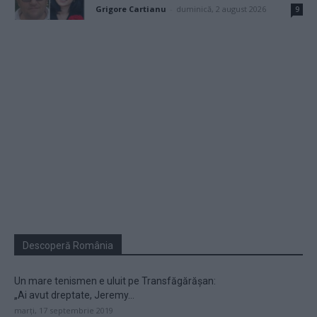
Grigore Cartianu
-
duminică, 2 august 2026
9
Descoperă România
Un mare tenismen e uluit pe Transfăgărășan:
„Ai avut dreptate, Jeremy...
marți, 17 septembrie 2019