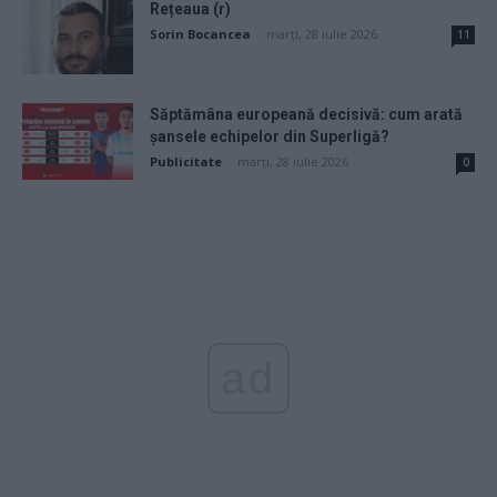
Rețeaua (r)
Sorin Bocancea
-
marți, 28 iulie 2026
11
Săptămâna europeană decisivă: cum arată
șansele echipelor din Superligă?
Publicitate
-
marți, 28 iulie 2026
0
ad