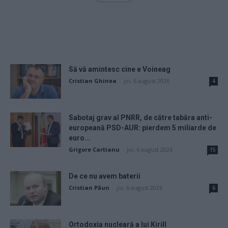
Să vă amintesc cine e Voineag
Cristian Ghinea
-
joi, 6 august 2026
4
Sabotaj grav al PNRR, de către tabăra anti-
europeană PSD-AUR: pierdem 5 miliarde de
euro...
Grigore Cartianu
-
joi, 6 august 2026
15
De ce nu avem baterii
Cristian Păun
-
joi, 6 august 2026
6
Ortodoxia nucleară a lui Kirill