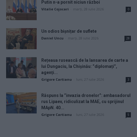
Putin n-a pornit niciun război
Vitalie Cojocari
-
marți, 28 iulie 2026
0
Un odios bișnițar de suflete
Daniel Uncu
-
marți, 28 iulie 2026
28
Rețeaua rusească de la lansarea de carte a
lui Dungaciu, la Chișinău: ”diplomați”,
agenți...
Grigore Cartianu
-
luni, 27 iulie 2026
3
Răspuns la ”invazia dronelor”: ambasadorul
rus Lipaev, ridiculizat la MAE, cu sprijinul
MApN. 40...
Grigore Cartianu
-
luni, 27 iulie 2026
5