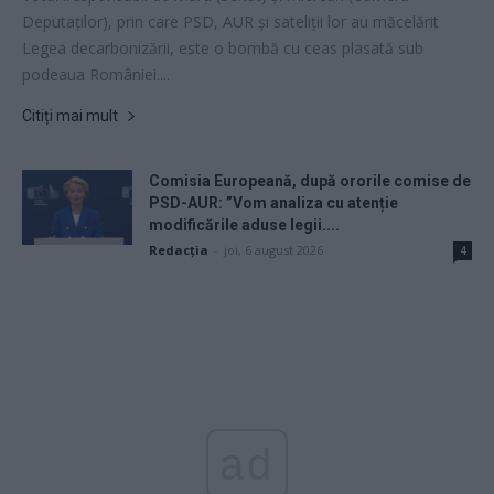
Deputaților), prin care PSD, AUR și sateliții lor au măcelărit
Legea decarbonizării, este o bombă cu ceas plasată sub
podeaua României....
Citiți mai mult
Comisia Europeană, după ororile comise de
PSD-AUR: ”Vom analiza cu atenție
modificările aduse legii....
Redacţia
-
joi, 6 august 2026
4
ad