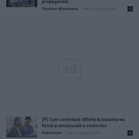
propagandei...
Vladimir Munteanu
-
marți, 4 august 2026
6
ad
(P) Cum contribuie Affinity la bunăstarea
fizică și emoțională a seniorilor
Publicitate
-
marți, 4 august 2026
0