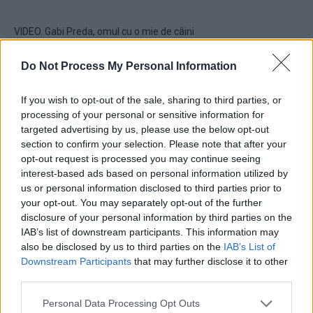
VIDEO. Gabi Preda, omul cu o mie de câini
marți, 17 septembrie 2019
Do Not Process My Personal Information
Am fost la musulmanii din Mangalia, în cea
If you wish to opt-out of the sale, sharing to third parties, or
mai veche moschee...
processing of your personal or sensitive information for
luni, 26 august 2019
targeted advertising by us, please use the below opt-out
section to confirm your selection. Please note that after your
opt-out request is processed you may continue seeing
Preotul ortodox care îngrijeşte 4.000 de copii
interest-based ads based on personal information utilized by
vineri, 16 august 2019
us or personal information disclosed to third parties prior to
your opt-out. You may separately opt-out of the further
disclosure of your personal information by third parties on the
IAB’s list of downstream participants. This information may
Sinagoga transformată în crâşmă. De la Tora
also be disclosed by us to third parties on the
IAB’s List of
la friptură
Downstream Participants
that may further disclose it to other
marți, 13 august 2019
third parties.
Personal Data Processing Opt Outs