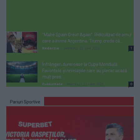
”Make Spain Great Again”. Ridiculizat de omul
care a învins Argentina, Trump crede că...
Redacţia
-
sâmbătă, 25 iulie 2026
1
Înfrângeri dureroase la Cupa Mondială.
Favoritele și revelațiile care au plecat acasă
mult prea...
Publicitate
-
miercuri, 22 iulie 2026
0
Pariuri Sportive