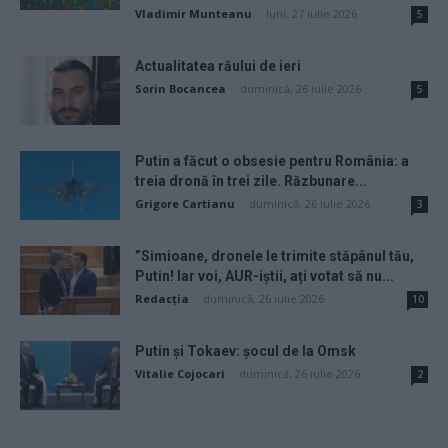
Vladimir Munteanu
-
luni, 27 iulie 2026
5
Actualitatea răului de ieri
Sorin Bocancea
-
duminică, 26 iulie 2026
5
Putin a făcut o obsesie pentru România: a
treia dronă în trei zile. Răzbunare...
Grigore Cartianu
-
duminică, 26 iulie 2026
3
”Simioane, dronele le trimite stăpânul tău,
Putin! Iar voi, AUR-iștii, ați votat să nu...
Redacţia
-
duminică, 26 iulie 2026
10
Putin și Tokaev: șocul de la Omsk
Vitalie Cojocari
-
duminică, 26 iulie 2026
2