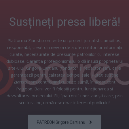
Susțineți presa liberă!
Platforma Ziaristii.com este un proiect jurnalistic ambițios,
responsabil, creat din nevoia de a oferi cititorilor informații
curate, necenzurate de presiunile patronilor cu interese
dubioase. Garanția profesionismului o dă însuși proprietarul
site-ului, Grigore Cartianu (fondator și redactor-șef), care
garantează pentru calitatea echipei sale. Puteți susține
Ziaristii.com contribuind cu orice sumă, în acest cont
Patreon. Banii vor fi folosiți pentru funcționarea și
dezvoltarea proiectului. Fiți "patronii" unor ziariști care, prin
scriitura lor, urmăresc doar interesul publicului!
PATREON Grigore Cartianu