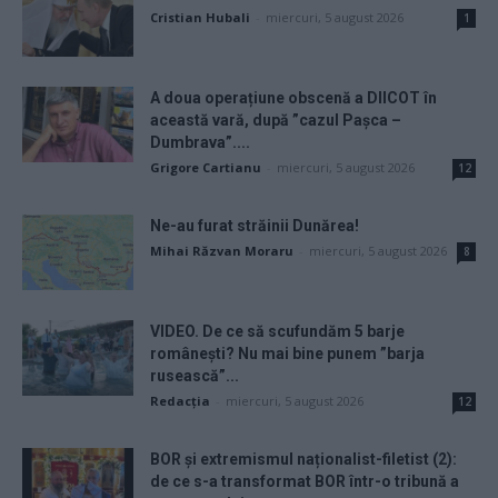
Cristian Hubali
-
miercuri, 5 august 2026
1
A doua operațiune obscenă a DIICOT în
această vară, după ”cazul Pașca –
Dumbrava”....
Grigore Cartianu
-
miercuri, 5 august 2026
12
Ne-au furat străinii Dunărea!
Mihai Răzvan Moraru
-
miercuri, 5 august 2026
8
VIDEO. De ce să scufundăm 5 barje
românești? Nu mai bine punem ”barja
rusească”...
Redacţia
-
miercuri, 5 august 2026
12
BOR și extremismul naționalist-filetist (2):
de ce s-a transformat BOR într-o tribună a