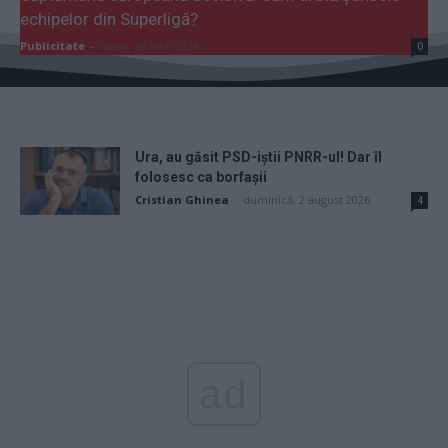
echipelor din Superligă?
Publicitate
-
marți, 28 iulie 2026
0
Ura, au găsit PSD-iștii PNRR-ul! Dar îl
folosesc ca borfașii
Cristian Ghinea
-
duminică, 2 august 2026
4
ad