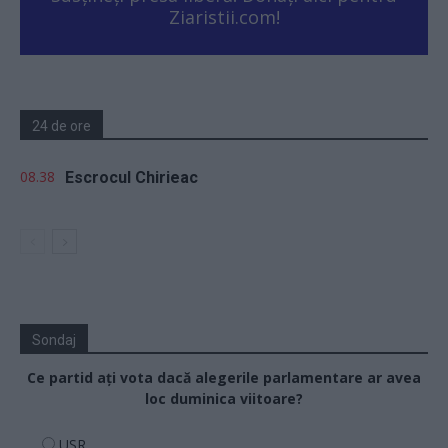
Ziaristii.com!
24 de ore
08.38
Escrocul Chirieac
Sondaj
Ce partid ați vota dacă alegerile parlamentare ar avea
loc duminica viitoare?
USR