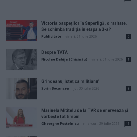
Victoria oaspeților în Superligă, o raritate.
Se schimbă tradiția în etapa a 3-a?
Publicitate
-
vineri, 31 iulie 2026
0
Despre TATA
Nicolae Dabija (Chișinău)
-
vineri, 31 iulie 2026
1
Grindeanu, isteț ca milițianu’
Sorin Bocancea
-
joi, 30 iulie 2026
9
Marinela Mititelu de la TVR se enervează și
vorbește tot timpul
Gheorghe Postelnicu
-
miercuri, 29 iulie 2026
13