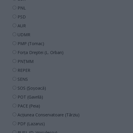
PNL
PSD
AUR
UDMR
PMP (Tomac)
Forța Dreptei (L. Orban)
PNȚMM
REPER
SENS
SOS (Șoșoacă)
POT (Gavrilă)
PACE (Peia)
Acțiunea Conservatoare (Târziu)
PDF (Lazarus)
PUSL (D. Voiculescu)