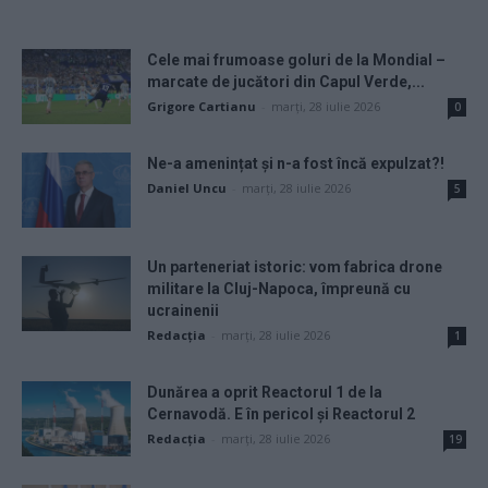
Cele mai frumoase goluri de la Mondial –
marcate de jucători din Capul Verde,...
Grigore Cartianu
-
marți, 28 iulie 2026
0
Ne-a amenințat și n-a fost încă expulzat?!
Daniel Uncu
-
marți, 28 iulie 2026
5
Un parteneriat istoric: vom fabrica drone
militare la Cluj-Napoca, împreună cu
ucrainenii
Redacţia
-
marți, 28 iulie 2026
1
Dunărea a oprit Reactorul 1 de la
Cernavodă. E în pericol și Reactorul 2
Redacţia
-
marți, 28 iulie 2026
19