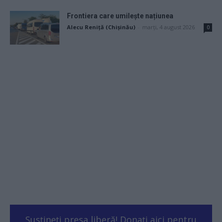
Frontiera care umilește națiunea
Alecu Reniță (Chișinău)
-
marți, 4 august 2026
0
Susțineți presa liberă! Donați aici pentru