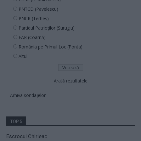
PNȚCD (Pavelescu)
PNCR (Terheș)
Partidul Patrioților (Surugiu)
FAR (Coarnă)
România pe Primul Loc (Ponta)
Altul
Arată rezultatele
Arhiva sondajelor
TOP 5
Escrocul Chirieac