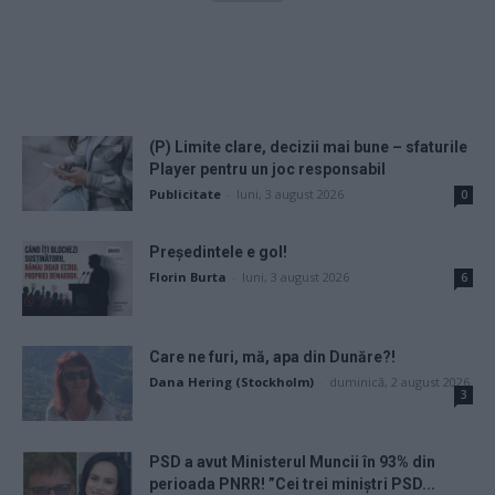
(P) Limite clare, decizii mai bune – sfaturile
Player pentru un joc responsabil
Publicitate
-
luni, 3 august 2026
0
Președintele e gol!
Florin Burta
-
luni, 3 august 2026
6
Care ne furi, mă, apa din Dunăre?!
Dana Hering (Stockholm)
-
duminică, 2 august 2026
3
PSD a avut Ministerul Muncii în 93% din
perioada PNRR! ”Cei trei miniştri PSD...