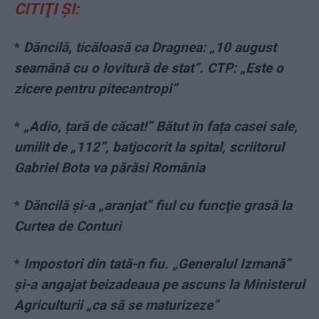
CITIŢI ŞI:
*
Dăncilă, ticăloasă ca Dragnea: „10 august
seamănă cu o lovitură de stat”. CTP: „Este o
zicere pentru pitecantropi”
*
„Adio, țară de căcat!” Bătut în fața casei sale,
umilit de „112”, batjocorit la spital, scriitorul
Gabriel Bota va părăsi România
*
Dăncilă și-a „aranjat” fiul cu funcţie grasă la
Curtea de Conturi
*
Impostori din tată-n fiu. „Generalul Izmană”
și-a angajat beizadeaua pe ascuns la Ministerul
Agriculturii „ca să se maturizeze”