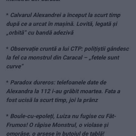
*
Calvarul Alexandrei a început la scurt timp
după ce a urcat în mașină. Lovită, legată și
„orbită” cu bandă adezivă
*
Observație cruntă a lui CTP: polițiștii gândesc
la fel ca monstrul din Caracal – „fetele sunt
curve”
*
Paradox dureros: telefoanele date de
Alexandra la 112 i-au grăbit moartea. Fata a
fost ucisă la scurt timp, joi la prânz
*
Boule-cu-epoleți, Luiza nu fugise cu Făt-
Frumos! O răpise Monstrul, o violase și
omorâse, o arsese în butoiul de tablă!