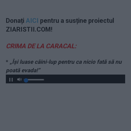
Donați
AICI
pentru a susține proiectul
ZIARISTII.COM!
CRIMA DE LA CARACAL:
*
„Își luase câini-lup pentru ca nicio fată să nu
poată evada!”