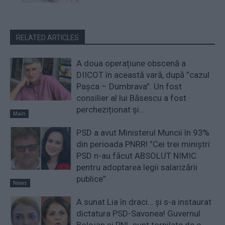
RELATED ARTICLES
A doua operațiune obscenă a
DIICOT în această vară, după ”cazul
Pașca – Dumbrava”. Un fost
consilier al lui Băsescu a fost
percheziționat și...
Main
PSD a avut Ministerul Muncii în 93%
din perioada PNRR! ”Cei trei miniştri
PSD n-au făcut ABSOLUT NIMIC
pentru adoptarea legii salarizării
publice”
News
A sunat Lia în draci… și s-a instaurat
dictatura PSD-Savonea! Guvernul
Bolojan și PNL sunt torpilate de o