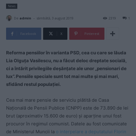
News
-
De
admin
sâmbătă, 3 august 2019
2319
1
Facebook
X
Pinterest
Reforma pensiilor în varianta PSD, cea cu care se lăuda
Lia Olguța Vasilescu, nu a făcut deloc dreptate socială,
ci a întărit privilegiile deșănțate ale unor „pensionari de
lux”. Pensiile speciale sunt tot mai multe și mai mari,
sfidând restul populației.
Cea mai mare pensie de serviciu plătită de Casa
Națională de Pensii Publice (CNPP) este de 73.890 de lei
brut (aproximativ 15.600 de euro) și aparține unui fost
procuror în regimul comunist. Datele au fost comunicate
de Ministerul Muncii la
o interpelare a deputatului Florin