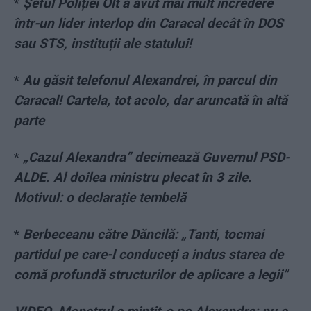
*
Șeful Poliției Olt a avut mai mult încredere
într-un lider interlop din Caracal decât în DOS
sau STS, instituții ale statului!
*
Au găsit telefonul Alexandrei, în parcul din
Caracal! Cartela, tot acolo, dar aruncată în altă
parte
*
„Cazul Alexandra” decimează Guvernul PSD-
ALDE. Al doilea ministru plecat în 3 zile.
Motivul: o declarație tembelă
*
Berbeceanu către Dăncilă: „Tanti, tocmai
partidul pe care-l conduceți a indus starea de
comă profundă structurilor de aplicare a legii”