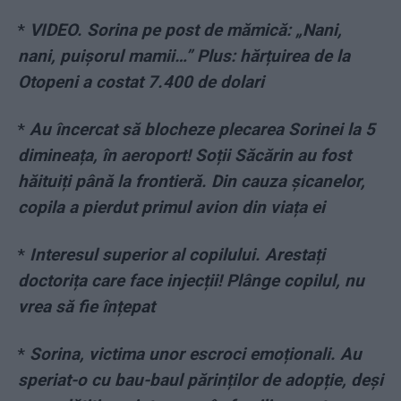
*
VIDEO. Sorina pe post de mămică: „Nani,
nani, puișorul mamii…” Plus: hărțuirea de la
Otopeni a costat 7.400 de dolari
*
Au încercat să blocheze plecarea Sorinei la 5
dimineața, în aeroport! Soții Săcărin au fost
hăituiți până la frontieră. Din cauza șicanelor,
copila a pierdut primul avion din viața ei
*
Interesul superior al copilului. Arestați
doctorița care face injecții! Plânge copilul, nu
vrea să fie înțepat
*
Sorina, victima unor escroci emoționali. Au
speriat-o cu bau-baul părinților de adopție, deși