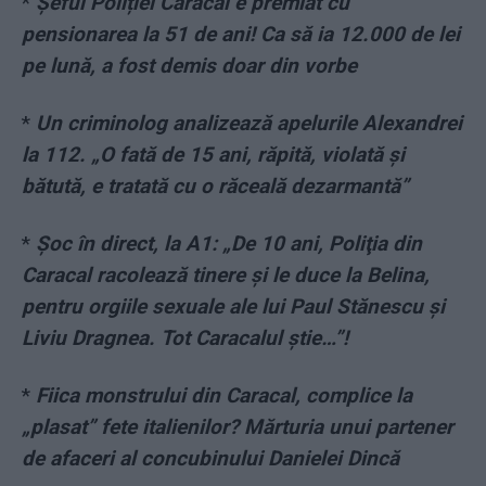
*
Șeful Poliției Caracal e premiat cu
pensionarea la 51 de ani! Ca să ia 12.000 de lei
pe lună, a fost demis doar din vorbe
*
Un criminolog analizează apelurile Alexandrei
la 112. „O fată de 15 ani, răpită, violată şi
bătută, e tratată cu o răceală dezarmantă”
*
Șoc în direct, la A1: „De 10 ani, Poliţia din
Caracal racolează tinere şi le duce la Belina,
pentru orgiile sexuale ale lui Paul Stănescu şi
Liviu Dragnea. Tot Caracalul ştie…”!
*
Fiica monstrului din Caracal, complice la
„plasat” fete italienilor? Mărturia unui partener
de afaceri al concubinului Danielei Dincă