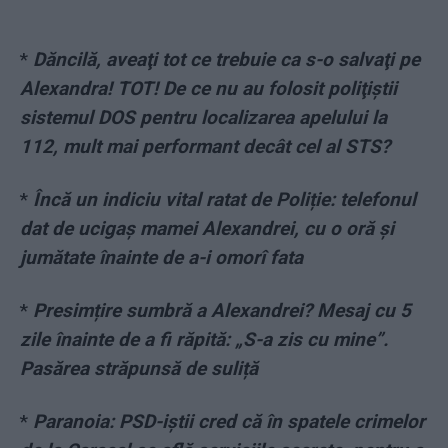
*
Dăncilă, aveaţi tot ce trebuie ca s-o salvaţi pe
Alexandra! TOT! De ce nu au folosit poliţiştii
sistemul DOS pentru localizarea apelului la
112, mult mai performant decât cel al STS?
*
Încă un indiciu vital ratat de Poliție: telefonul
dat de ucigaș mamei Alexandrei, cu o oră și
jumătate înainte de a-i omorî fata
*
Presimțire sumbră a Alexandrei? Mesaj cu 5
zile înainte de a fi răpită: „S-a zis cu mine”.
Pasărea străpunsă de suliță
*
Paranoia: PSD-iștii cred că în spatele crimelor