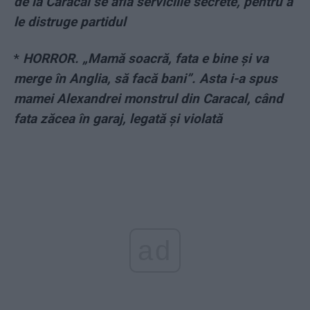
de la Caracal se află serviciile secrete, pentru a
le distruge partidul
*
HORROR. „Mamă soacră, fata e bine și va
merge în Anglia, să facă bani”. Asta i-a spus
mamei Alexandrei monstrul din Caracal, când
fata zăcea în garaj, legată și violată
ad