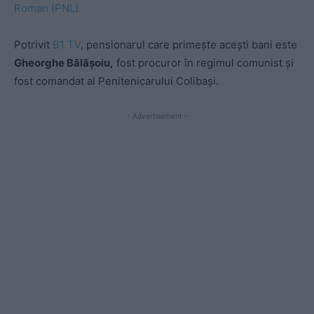
Roman (PNL).
Potrivit
B1 TV
, pensionarul care primește acești bani este
Gheorghe Bălășoiu,
fost procuror în regimul comunist și
fost comandat al Penitenicarului Colibași.
- Advertisement -