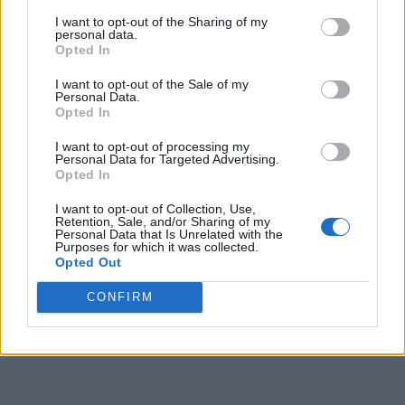
– Stănescu – Ciocan
I want to opt-out of the Sharing of my
personal data.
*
Ghinionul teribil al Alexandrei: n-a ajuns la
Opted In
noptiera în care se afla buletinul expirat al
I want to opt-out of the Sale of my
Personal Data.
soției monstrului! Ar fi putut da adresa exactă
Opted In
la 112
I want to opt-out of processing my
Personal Data for Targeted Advertising.
Opted In
I want to opt-out of Collection, Use,
Retention, Sale, and/or Sharing of my
Personal Data that Is Unrelated with the
Purposes for which it was collected.
Opted Out
ad
CONFIRM