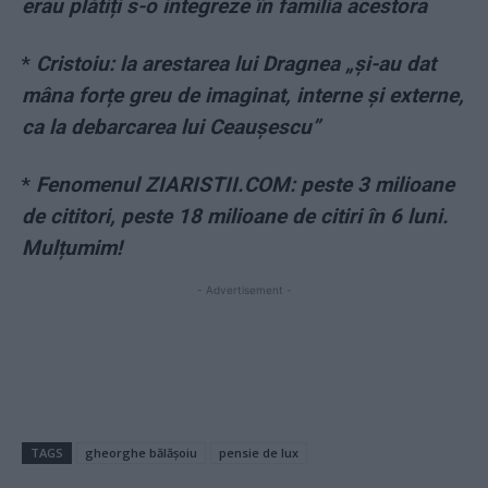
erau plătiți s-o integreze în familia acestora
*
Cristoiu: la arestarea lui Dragnea „și-au dat
mâna forțe greu de imaginat, interne și externe,
ca la debarcarea lui Ceaușescu”
*
Fenomenul ZIARISTII.COM: peste 3 milioane
de cititori, peste 18 milioane de citiri în 6 luni.
Mulțumim!
- Advertisement -
TAGS
gheorghe bălășoiu
pensie de lux