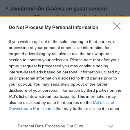
*
Jandarmii din Craiova au gazat oameni
pașnici pe 10 august, dar au refuzat să-l prindă
pe monstrul din Caracal!
Do Not Process My Personal Information
*
Monstrul din Caracal și-a legat soția în
If you wish to opt-out of the sale, sharing to third parties, or
processing of your personal or sensitive information for
lanțuri. Tatăl lui s-a spânzurat, iar fiica lui are
targeted advertising by us, please use the below opt-out
un fond de vânătoare
section to confirm your selection. Please note that after your
opt-out request is processed you may continue seeing
interest-based ads based on personal information utilized by
*
Curtea Constituţională Criminală. La cererea
us or personal information disclosed to third parties prior to
lui Ciorbea, CCR a respins legea care obliga
your opt-out. You may separately opt-out of the further
posesorii de cartele pre-pay să-şi dea datele
disclosure of your personal information by third parties on the
IAB’s list of downstream participants. This information may
personale. Monstrul din Caracal folosea cartele
also be disclosed by us to third parties on the
IAB’s List of
Downstream Participants
that may further disclose it to other
*
Oltul, Sicilia României. Mafia PSD Olt care a
third parties.
condamnat-o pe Alexandra: Iordache – Vâlcov
Personal Data Processing Opt Outs