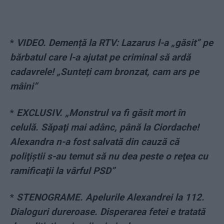
*
VIDEO. Demență la RTV: Lazarus l-a „găsit” pe
bărbatul care l-a ajutat pe criminal să ardă
cadavrele! „Sunteți cam bronzat, cam ars pe
mâini”
*
EXCLUSIV. „Monstrul va fi găsit mort în
celulă. Săpaţi mai adânc, până la Ciordache!
Alexandra n-a fost salvată din cauză că
poliţiştii s-au temut să nu dea peste o reţea cu
ramificaţii la vârful PSD”
*
STENOGRAME. Apelurile Alexandrei la 112.
Dialoguri dureroase. Disperarea fetei e tratată