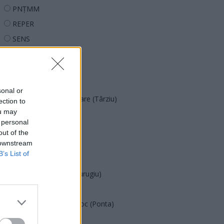
PNȚMM
REPER
SENS
SOS (Șoșoacă)
POT (Gavrilă)
PACE (Peia)
sonal or
Acțiunea Conservatoare (Târziu)
ection to
ou may
PDF (Lazarus)
 personal
PUSL (D. Voiculescu)
out of the
 downstream
PNȚCD (Pavelescu)
B’s List of
PNCR (Terheș)
Partidul Patrioților (Surugiu)
FAR (Coarnă)
România pe Primul Loc (Ponta)
Altul