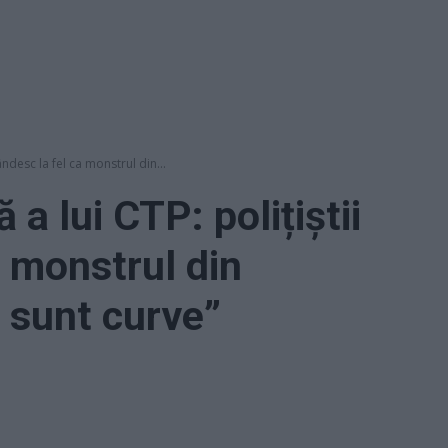
ândesc la fel ca monstrul din...
a lui CTP: polițiștii
a monstrul din
e sunt curve”