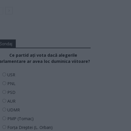
Sondaj
Ce partid ați vota dacă alegerile
arlamentare ar avea loc duminica viitoare?
USR
PNL
PSD
AUR
UDMR
PMP (Tomac)
Forța Dreptei (L. Orban)