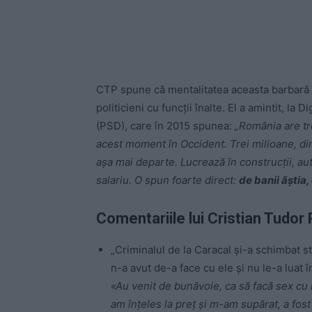
CTP spune că mentalitatea aceasta barbară nu e
politicieni cu funcții înalte. El a amintit, la
(PSD), care în 2015 spunea:
„România are tre
acest moment în Occident. Trei milioane, dint
așa mai departe. Lucrează în construcții, aut
salariu. O spun foarte direct:
de banii ăștia,
Comentariile lui Cristian Tudo
„Criminalul de la Caracal și-a schimbat str
n-a avut de-a face cu ele și nu le-a luat 
«Au venit de bunăvoie, ca să facă sex cu 
am înțeles la preț și m-am supărat, a fost