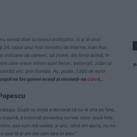
xistă doar la nivelul polițiștilor, ci și al unor
 Digi 24, cazul unui fost ministru de Interne, Ioan Rus
i milioane de oameni, să zicem, din forța activă, în
re care vreun milion sunt fierari, betoniști, zidari și
p
ostrăzi etc. prin Europa. Au, poate, 1.500 de euro
 copiii se fac golani acasă și nevastă-sa
curvă
„.
r Popescu
ategia. După ce inițial a declarat că nu le știa pe fete,
în mașină, a creionat povestea curviei celor două fete:
mine, așa cum mă vedeți, și aici, când am ajuns, nu ne-
 o ceartă și am dat cam tare în ele»
.”