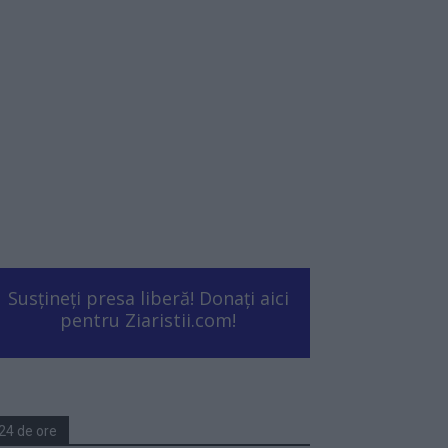
Susțineți presa liberă! Donați aici
pentru Ziaristii.com!
24 de ore