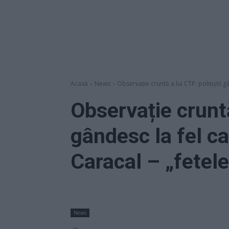
Acasă
News
Observație cruntă a lui CTP: polițiștii g
Observație cruntă 
gândesc la fel c
Caracal – „fetel
News