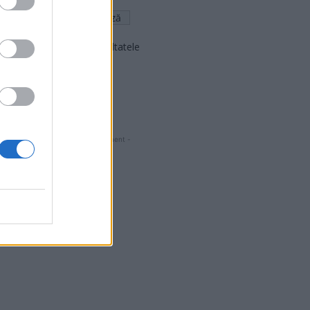
Arată rezultatele
Arhiva sondajelor
- Advertisment -