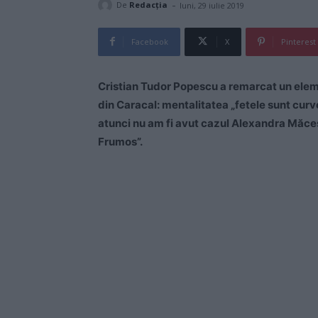
-
De
Redacţia
luni, 29 iulie 2019
Facebook
X
Pinterest
Cristian Tudor Popescu a remarcat un element
din Caracal: mentalitatea „fetele sunt curve
atunci nu am fi avut cazul Alexandra Măceșa
Frumos”.