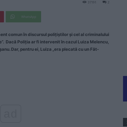
37191
2
WhatsApp
 comun în discursul polițiștilor și cel al criminalului
”. Dacă Poliția ar fi intervenit în cazul Luiza Melencu,
nu. Dar, pentru ei, Luiza „era plecată cu un Făt-
ad