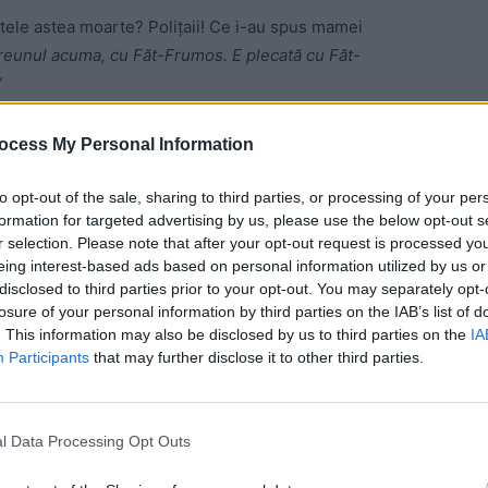
etele astea moarte? Polițaii! Ce i-au spus mamei
vreunul acuma, cu Făt-Frumos. E plecată cu Făt-
”
 o lună. S-a spus acum câte ore au trecut până a
ocess My Personal Information
ne de trei luni până când a intervenit Poliția. Dacă ar fi
 petrecut acest al doilea caz. E vorba de trei luni și
to opt-out of the sale, sharing to third parties, or processing of your per
lițiști, procurori, toată armata aia de la Caracal.”
formation for targeted advertising by us, please use the below opt-out s
r selection. Please note that after your opt-out request is processed y
și tu ce spui? «
Hai, domnule, că e cu Făt-Frumos!».
O
eing interest-based ads based on personal information utilized by us or
disclosed to third parties prior to your opt-out. You may separately opt-
losure of your personal information by third parties on the IAB’s list of
exandrei? «
Plătești tu perchezițiile, dacă o găsim cu
. This information may also be disclosed by us to third parties on the
IA
e comun între criminal și domnii polițiști, cei care
Participants
that may further disclose it to other third parties.
a nivelul ăsta, al polițiștilor din Caracal? Ce-a spus
, că pleacă oamenii la muncă în Occident».
Asta a spus,
l Data Processing Opt Outs
ii singure, cu bărbaţii plecaţi în străinătate. Ministru