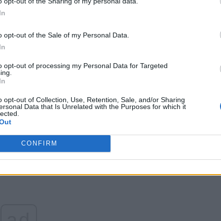
o opt-out of the Sharing of my personal data.
regi şi şi-a dat demisia după aceea.”
In
 fete tinere este extrem de răspândită în România, în
hestia aia, știți: «
Da, domnule, ce, a violat-o! Păi, dacă
o opt-out of the Sale of my Personal Data.
In
te inși care să spună: «
Hai, domnule, de ce n-au stat și
to opt-out of processing my Personal Data for Targeted
ing.
Acu poate trăiau! Trebuia să stea!».
Credeți că nu
In
o opt-out of Collection, Use, Retention, Sale, and/or Sharing
ersonal Data that Is Unrelated with the Purposes for which it
vidul ăla din Egipt, care a spus că violul este un act
lected.
un nou cetățean liber și frumos al Egiptului.”
Out
CONFIRM
ad