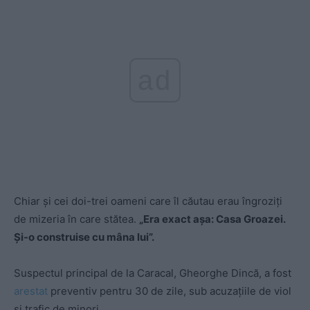
ad
Chiar și cei doi-trei oameni care îl căutau erau îngroziți
de mizeria în care stătea.
„Era exact așa: Casa Groazei.
Și-o construise cu mâna lui”.
Suspectul principal de la Caracal, Gheorghe Dincă, a fost
arestat
preventiv pentru 30 de zile, sub acuzațiile de viol
și trafic de minori.