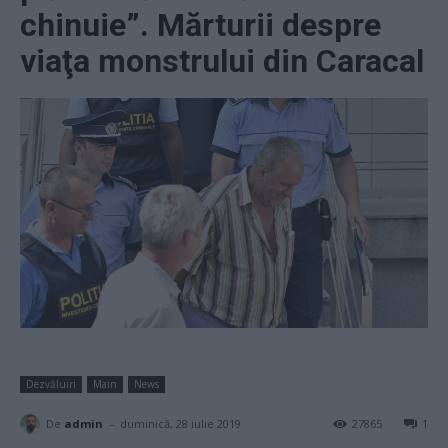
chinuie”. Mărturii despre
viaţa monstrului din Caracal
Dezvăluiri
Main
News
-
De
admin
duminică, 28 iulie 2019
27865
1