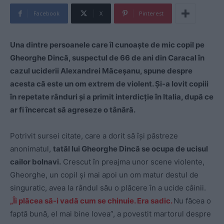
Facebook
X
Pinterest
Una dintre persoanele care îl cunoaște de mic copil pe
Gheorghe Dincă, suspectul de 66 de ani din Caracal în
cazul uciderii Alexandrei Măceșanu, spune despre
acesta că este un om extrem de violent. Și-a lovit copiii
în repetate rânduri și a primit interdicție în Italia, după ce
ar fi încercat să agreseze o tânără.
Potrivit sursei citate, care a dorit să își păstreze
anonimatul,
tatăl lui Gheorghe Dincă se ocupa de ucisul
cailor bolnavi.
Crescut în preajma unor scene violente,
Gheorghe, un copil și mai apoi un om matur destul de
singuratic, avea la rândul său o plăcere în a ucide câinii.
„Îi plăcea să-i vadă cum se chinuie. Era sadic.
Nu făcea o
faptă bună, el mai bine lovea”, a povestit martorul despre