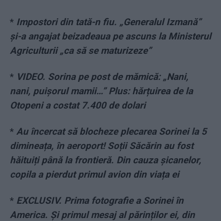
*
Impostori din tată-n fiu. „Generalul Izmană”
și-a angajat beizadeaua pe ascuns la Ministerul
Agriculturii „ca să se maturizeze”
*
VIDEO. Sorina pe post de mămică: „Nani,
nani, puișorul mamii…” Plus: hărțuirea de la
Otopeni a costat 7.400 de dolari
*
Au încercat să blocheze plecarea Sorinei la 5
dimineața, în aeroport! Soții Săcărin au fost
hăituiți până la frontieră. Din cauza șicanelor,
copila a pierdut primul avion din viața ei
*
EXCLUSIV. Prima fotografie a Sorinei în
America. Și primul mesaj al părinților ei, din