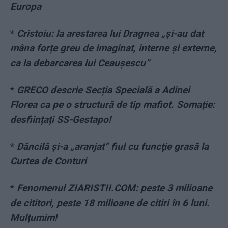
Europa
*
Cristoiu: la arestarea lui Dragnea „și-au dat
mâna forțe greu de imaginat, interne și externe,
ca la debarcarea lui Ceaușescu”
*
GRECO descrie Secția Specială a Adinei
Florea ca pe o structură de tip mafiot. Somație:
desființați SS-Gestapo!
*
Dăncilă și-a „aranjat” fiul cu funcţie grasă la
Curtea de Conturi
*
Fenomenul ZIARISTII.COM: peste 3 milioane
de cititori, peste 18 milioane de citiri în 6 luni.
Mulțumim!