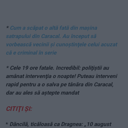
*
Cum a scăpat o altă fată din maşina
satrapului din Caracal. Au început să
vorbească vecinii şi cunoştinţele celui acuzat
că e criminal în serie
* Cele 19 ore fatale. Incredibil: poliţiştii au
amânat intervenţia o noapte! Puteau interveni
rapid pentru a o salva pe tânăra din Caracal,
dar au ales să aştepte mandat
CITIŢI ŞI:
*
Dăncilă, ticăloasă ca Dragnea: „10 august