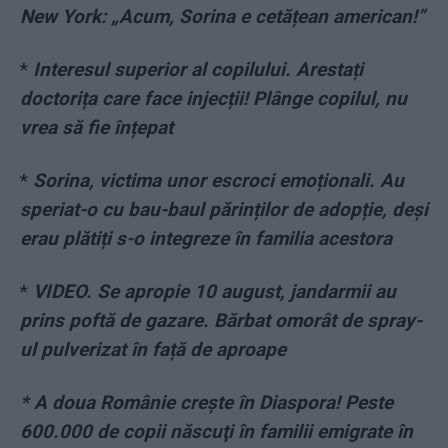
New York: „Acum, Sorina e cetățean american!”
*
Interesul superior al copilului. Arestați
doctorița care face injecții! Plânge copilul, nu
vrea să fie înțepat
*
Sorina, victima unor escroci emoționali. Au
speriat-o cu bau-baul părinților de adopție, deși
erau plătiți s-o integreze în familia acestora
*
VIDEO. Se apropie 10 august, jandarmii au
prins poftă de gazare. Bărbat omorât de spray-
ul pulverizat în față de aproape
* A doua Românie creşte în Diaspora! Peste
600.000 de copii născuţi în familii emigrate în