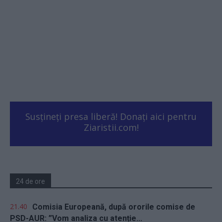
Susțineți presa liberă! Donați aici pentru
Ziaristii.com!
24 de ore
21.40
Comisia Europeană, după ororile comise de
PSD-AUR: ”Vom analiza cu atenție...