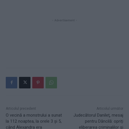
- Advertisement -
Articolul precedent
Articolul următor
O vecină a monstrului a sunat
Judecătorul Danileţ, mesaj
la 112 noaptea, la orele 3 și 5,
pentru Dăncilă: opriţi
când Alexandra era
eliberarea criminalilor şi