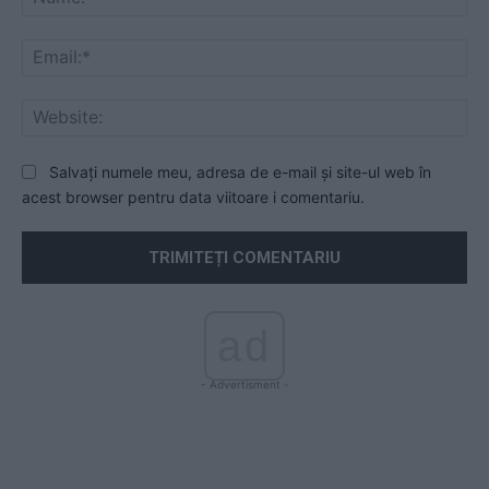
Ema
Web
Salvați numele meu, adresa de e-mail și site-ul web în
acest browser pentru data viitoare i comentariu.
ad
- Advertisment -