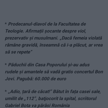
*
Prodecanul-diavol de la Facultatea de
Teologie. Afirmații șocante despre viol,
prezervativ și musulmani. „Dacă femeia violată
rămâne gravidă, înseamnă că i-a plăcut, ar vrea
să se repete”
*
Păduchii din Casa Poporului și-au adus
rudele și amantele să vadă gratis concertul Bon
Jovi. Pagubă: 60.000 de euro
*
„Adio, țară de căcat!” Bătut în fața casei sale,
umilit de „112”, batjocorit la spital, scriitorul
Gabriel Bota va părăsi România