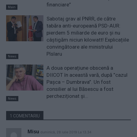
financiare”
Main
Sabotaj grav al PNRR, de către
tabăra anti-europeană PSD-AUR:
pierdem 5 miliarde de euro și nu
câștigăm niciun kilowatt! Explicațiile
convingătoare ale ministrului
Pîslaru
News
A doua operațiune obscenă a
DIICOT în această vară, după ”cazul
Pașca – Dumbrava”. Un fost
consilier al lui Băsescu a fost
percheziționat și...
News
1 COMENTARIU
Misu
duminică, 28 iulie 2019 La 13.34