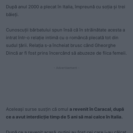
După anul 2000 a plecat în Italia, împreună cu soția și trei
băieți.
Cunoscuții bărbatului spun însă că în străinătate acesta a
intrat într-o relație intimă cu o româncă plecată tot din
sudul țării. Relația s-a încheiat brusc când Gheorghe
Dincă ar fi fost prins încercând să abuzeze de fiica femeii.
- Advertisement -
Aceleași surse susțin că omul
a revenit în Caracal, după
ce a avut interdicţie timp de 5 ani să mai calce în Italia.
După ce a revenit acasă, puțini au fost cei care i-au călcat