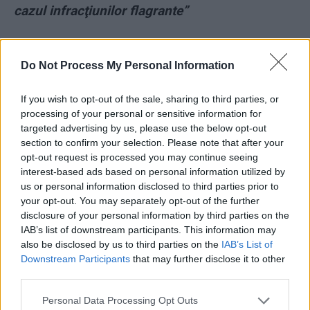
cazul infracţiunilor flagrante”
*
Marian Godină: „Îmi este rușine. Nu am ce să
Do Not Process My Personal Information
spun în apărarea colegilor. Simt aceeași revoltă
ca voi. Dar…”
If you wish to opt-out of the sale, sharing to third parties, or
processing of your personal or sensitive information for
targeted advertising by us, please use the below opt-out
section to confirm your selection. Please note that after your
opt-out request is processed you may continue seeing
interest-based ads based on personal information utilized by
us or personal information disclosed to third parties prior to
your opt-out. You may separately opt-out of the further
ad
disclosure of your personal information by third parties on the
IAB’s list of downstream participants. This information may
also be disclosed by us to third parties on the
IAB’s List of
Downstream Participants
that may further disclose it to other
third parties.
Personal Data Processing Opt Outs