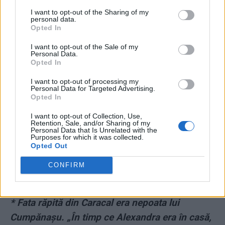
I want to opt-out of the Sharing of my
personal data.
Opted In
*
Traian Berbeceanu: „Cei care au hăcuit
I want to opt-out of the Sale of my
legislația penală sunt acum oripilați de
Personal Data.
Opted In
ferocitatea infractorilor”
I want to opt-out of processing my
Personal Data for Targeted Advertising.
*
CTP: „Dăncilă nu e proasta lui Dragnea, e o
Opted In
hienă politică”
I want to opt-out of Collection, Use,
Retention, Sale, and/or Sharing of my
Personal Data that Is Unrelated with the
*
Dovadă că au lăsat-o să moară! Poliţiştii ştiau
Purposes for which it was collected.
locul de unde a sunat fata răpită în Caracal.
Opted Out
Localizarea apelului la 112 a fost făcută corect
CONFIRM
de către STS
* Fata răpită din Caracal era nepoata lui
Cumpănaşu. „În timp ce Alexandra era în casă,