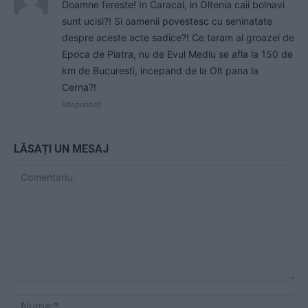
Doamne fereste! In Caracal, in Oltenia caii bolnavi
sunt ucisi?! Si oamenii povestesc cu seninatate
despre aceste acte sadice?! Ce taram al groazei de
Epoca de Piatra, nu de Evul Mediu se afla la 150 de
km de Bucuresti, incepand de la Olt pana la
Cerna?!
Răspundeți
LĂSAȚI UN MESAJ
Comentariu:
Nu