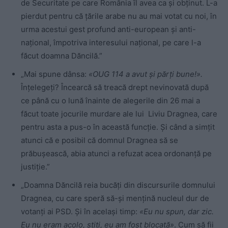
de Securitate pe care România îl avea ca și obținut. L-a
pierdut pentru că țările arabe nu au mai votat cu noi, în
urma acestui gest profund anti-european și anti-
național, împotriva interesului național, pe care l-a
făcut doamna Dăncilă.”
„Mai spune dânsa:
«OUG 114 a avut și părți bune!».
Înțelegeți? Încearcă să treacă drept nevinovată după
ce până cu o lună înainte de alegerile din 26 mai a
făcut toate jocurile murdare ale lui Liviu Dragnea, care
pentru asta a pus-o în această funcție. Și când a simțit
atunci că e posibil că domnul Dragnea să se
prăbușească, abia atunci a refuzat acea ordonanță pe
justiție.”
„Doamna Dăncilă reia bucăți din discursurile domnului
Dragnea, cu care speră să-și mențină nucleul dur de
votanți ai PSD. Și în același timp:
«Eu nu spun, dar zic.
Eu nu eram acolo, știți, eu am fost blocată»
. Cum să fii