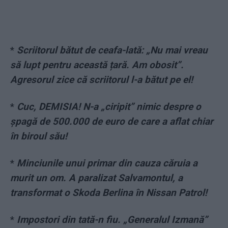
*
Scriitorul bătut de ceafa-lată: „Nu mai vreau
să lupt pentru această țară. Am obosit”.
Agresorul zice că scriitorul l-a bătut pe el!
*
Cuc, DEMISIA! N-a „ciripit” nimic despre o
şpagă de 500.000 de euro de care a aflat chiar
în biroul său!
*
Minciunile unui primar din cauza căruia a
murit un om. A paralizat Salvamontul, a
transformat o Skoda Berlina în Nissan Patrol!
*
Impostori din tată-n fiu. „Generalul Izmană”