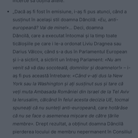
încerce să obțină altele.”
„Dacă aș fi fost în emisiune, i-aș fi pus atunci, când a
susținut în același stil doamna Dăncilă:
«Eu, anti-
europeană? Vai de mine!»…
Deci, doamna
Dăncilă,
care a executat întocmai și la timp toate
ticăloșiile pe care i le-a ordonat Liviu Dragnea sau
Darius Vâlcov, când s-a dus în Parlamentul European
și i-a sictirit, a sictirit un întreg Parlament:
«Nu am
venit să vă dau socoteală, domnilor și doamnelor!» –
i-
aș fi pus această întrebare:
«Când v-ați dus la New
York sau la Washington și ați susținut sus și tare că
veți muta Ambasada României din Israel de la Tel Aviv
la Ierusalim, călcând în felul acesta decizia UE, tocmai
spuneați că nu sunteți anti-europeană, care hotărâse
că nu se face o asemenea mișcare de către țările
membre».
Drept rezultat, a obținut doamna Dăncilă
pierderea locului de membru nepermanent în Consiliul