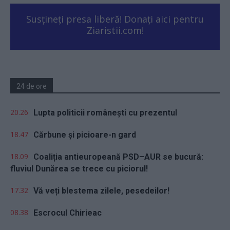
Susțineți presa liberă! Donați aici pentru
Ziaristii.com!
24 de ore
20.26
Lupta politicii românești cu prezentul
18.47
Cărbune și picioare-n gard
18.09
Coaliția antieuropeană PSD–AUR se bucură:
fluviul Dunărea se trece cu piciorul!
17.32
Vă veți blestema zilele, pesedeilor!
08.38
Escrocul Chirieac