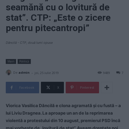
seamănă cu o lovitură de
stat”. CTP: „Este o zicere
pentru pitecantropi”
Dăncilă - CTP, două lumi opuse
Main
Politică
-
De
admin
joi, 25 iulie 2019
9489
7
Facebook
X
Pinterest
Viorica Vasilica Dăncilă e clona agramată și cu fustă – a
lui Liviu Dragnea. La aproape un an de la reprimarea
violentă a protestului din 10 august, premierul PSD încă
mai vorbește de „lovitură de stat”. Aveam dreptate noi,