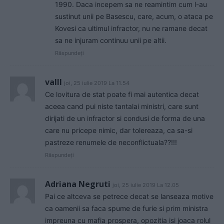
1990. Daca incepem sa ne reamintim cum l-au
sustinut unii pe Basescu, care, acum, o ataca pe
Kovesi ca ultimul infractor, nu ne ramane decat
sa ne injuram continuu unii pe altii.
Răspundeți
valll
joi, 25 iulie 2019 La 11.54
Ce lovitura de stat poate fi mai autentica decat
aceea cand pui niste tantalai ministri, care sunt
dirijati de un infractor si condusi de forma de una
care nu pricepe nimic, dar tolereaza, ca sa-si
pastreze renumele de neconflictuala??!!!
Răspundeți
Adriana Negruti
joi, 25 iulie 2019 La 12.05
Pai ce altceva se petrece decat se lanseaza motive
ca oamenii sa faca spume de furie si prim ministra
impreuna cu mafia prospera, opozitia isi joaca rolul