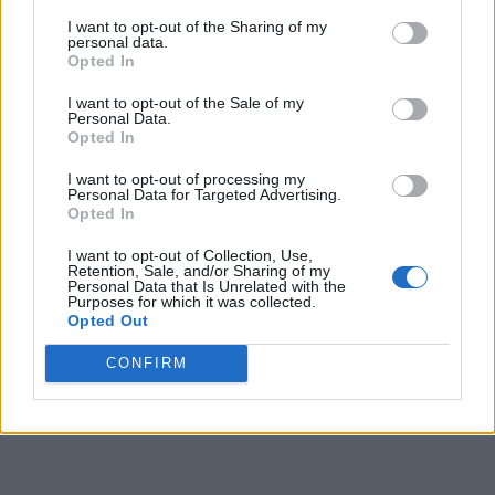
America. Și primul mesaj al părinților ei, din
I want to opt-out of the Sharing of my
New York: „Acum, Sorina e cetățean american!”
personal data.
Opted In
*
Smiorcăieli penibile la Propaganda TV, după
I want to opt-out of the Sale of my
Personal Data.
plecarea Sorinei în America. Noi scenarii
Opted In
demente ale familiei Șărămăt
I want to opt-out of processing my
Personal Data for Targeted Advertising.
Opted In
I want to opt-out of Collection, Use,
Retention, Sale, and/or Sharing of my
Personal Data that Is Unrelated with the
Purposes for which it was collected.
Opted Out
ad
CONFIRM