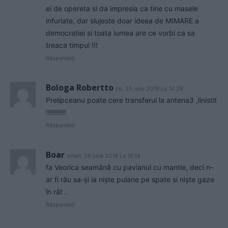
ei de opereta si da impresia ca tine cu masele
infuriate, dar slujeste doar ideea de MIMARE a
democratiei si toata lumea are ce vorbi ca sa
treaca timpul !!!
Răspundeți
Bologa Robertto
joi, 25 iulie 2019 La 14.26
Prelipceanu poate cere transferul la antena3 ,linistit
!!!!!!!!!!
Răspundeți
Boar
vineri, 26 iulie 2019 La 16.14
fa Veorica seamănă cu pavianul cu mantie, deci n-
ar fi rău sa-și ia niște pulane pe spate si niște gaze
în rât .
Răspundeți