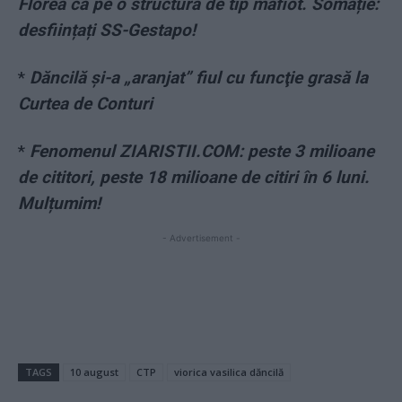
Florea ca pe o structură de tip mafiot. Somație:
desființați SS-Gestapo!
*
Dăncilă și-a „aranjat” fiul cu funcţie grasă la
Curtea de Conturi
*
Fenomenul ZIARISTII.COM: peste 3 milioane
de cititori, peste 18 milioane de citiri în 6 luni.
Mulțumim!
- Advertisement -
TAGS
10 august
CTP
viorica vasilica dăncilă