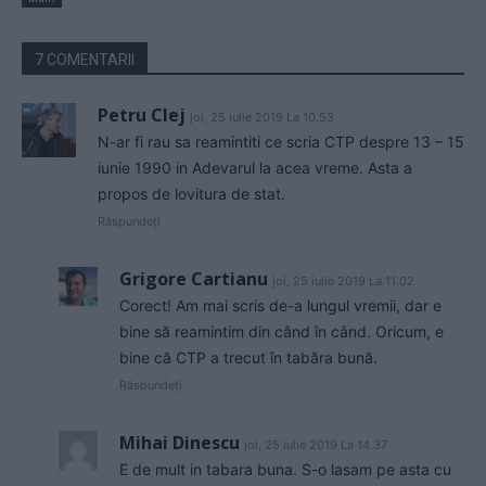
7 COMENTARII
Petru Clej
joi, 25 iulie 2019 La 10.53
N-ar fi rau sa reamintiti ce scria CTP despre 13 – 15
iunie 1990 in Adevarul la acea vreme. Asta a
propos de lovitura de stat.
Răspundeți
Grigore Cartianu
joi, 25 iulie 2019 La 11.02
Corect! Am mai scris de-a lungul vremii, dar e
bine să reamintim din când în când. Oricum, e
bine că CTP a trecut în tabăra bună.
Răspundeți
Mihai Dinescu
joi, 25 iulie 2019 La 14.37
E de mult in tabara buna. S-o lasam pe asta cu