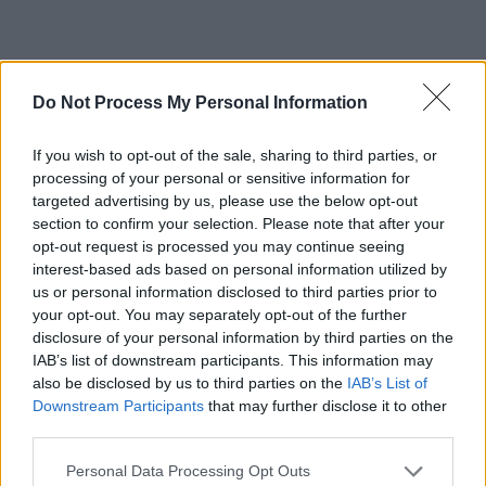
*
VIDEO EXCLUSIV. Primul filmuleț cu Sorina în
noua ei casă, la New York. Fetița învață să
Do Not Process My Personal Information
cânte la pian
If you wish to opt-out of the sale, sharing to third parties, or
processing of your personal or sensitive information for
*
VIDEO. Sorina pe post de mămică: „Nani,
targeted advertising by us, please use the below opt-out
nani, puișorul mamii…” Plus: hărțuirea de la
section to confirm your selection. Please note that after your
opt-out request is processed you may continue seeing
Otopeni a costat 7.400 de dolari
interest-based ads based on personal information utilized by
us or personal information disclosed to third parties prior to
*
Au încercat să blocheze plecarea Sorinei la 5
your opt-out. You may separately opt-out of the further
disclosure of your personal information by third parties on the
dimineața, în aeroport! Soții Săcărin au fost
IAB’s list of downstream participants. This information may
hăituiți până la frontieră. Din cauza șicanelor,
also be disclosed by us to third parties on the
IAB’s List of
copila a pierdut primul avion din viața ei
Downstream Participants
that may further disclose it to other
third parties.
*
EXCLUSIV. Prima fotografie a Sorinei în
Personal Data Processing Opt Outs