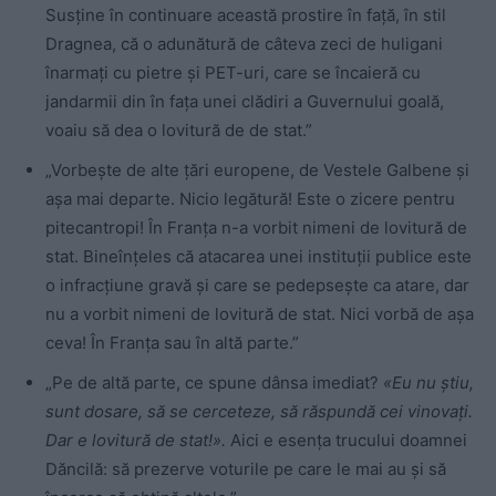
Susține în continuare această prostire în față, în stil
Dragnea, că o adunătură de câteva zeci de huligani
înarmați cu pietre și PET-uri, care se încaieră cu
jandarmii din în fața unei clădiri a Guvernului goală,
voaiu să dea o lovitură de de stat.”
„Vorbește de alte țări europene, de Vestele Galbene și
așa mai departe. Nicio legătură! Este o zicere pentru
pitecantropi! În Franța n-a vorbit nimeni de lovitură de
stat. Bineînțeles că atacarea unei instituții publice este
o infracțiune gravă și care se pedepsește ca atare, dar
nu a vorbit nimeni de lovitură de stat. Nici vorbă de așa
ceva! În Franța sau în altă parte.”
„Pe de altă parte, ce spune dânsa imediat?
«Eu nu știu,
sunt dosare, să se cerceteze, să răspundă cei vinovați.
Dar e lovitură de stat!».
Aici e esența trucului doamnei
Dăncilă: să prezerve voturile pe care le mai au și să