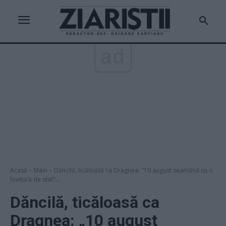
ad
Acasă
Main
Dăncilă, ticăloasă ca Dragnea: "10 august seamănă cu o
lovitură de stat"....
Dăncilă, ticăloasă ca
Dragnea: „10 august