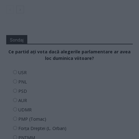
Sondaj
Ce partid ați vota dacă alegerile parlamentare ar avea
loc duminica viitoare?
USR
PNL
PSD
AUR
UDMR
PMP (Tomac)
Forța Dreptei (L. Orban)
PNȚMM