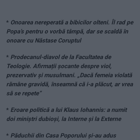
*
Onoarea nereperată a bibicilor olteni. Îl rad pe
Popa’s pentru o vorbă tâmpă, dar se scaldă în
onoare cu Năstase Coruptul
*
Prodecanul-diavol de la Facultatea de
Teologie. Afirmații șocante despre viol,
prezervativ și musulmani. „Dacă femeia violată
rămâne gravidă, înseamnă că i-a plăcut, ar vrea
să se repete”
*
Eroare politică a lui Klaus Iohannis: a numit
doi miniștri dubioși, la Interne și la Externe
*
Păduchii din Casa Poporului și-au adus