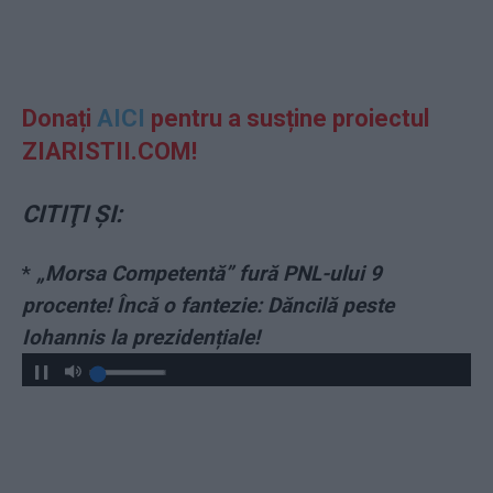
Donați
AICI
pentru a susține proiectul
ZIARISTII.COM!
CITIŢI ŞI:
*
„Morsa Competentă” fură PNL-ului 9
procente! Încă o fantezie: Dăncilă peste
Iohannis la prezidențiale!