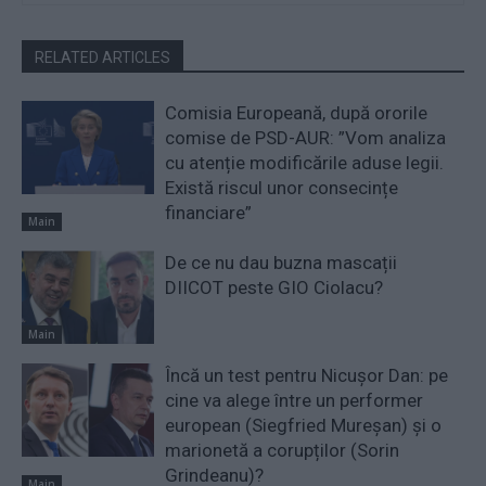
RELATED ARTICLES
Comisia Europeană, după ororile
comise de PSD-AUR: ”Vom analiza
cu atenție modificările aduse legii.
Există riscul unor consecințe
financiare”
Main
De ce nu dau buzna mascații
DIICOT peste GIO Ciolacu?
Main
Încă un test pentru Nicușor Dan: pe
cine va alege între un performer
european (Siegfried Mureșan) și o
marionetă a corupților (Sorin
Grindeanu)?
Main