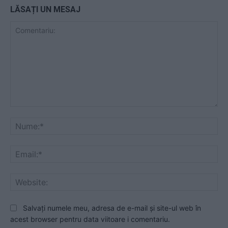
LĂSAȚI UN MESAJ
Comentariu:
Nu
Ema
Web
Salvați numele meu, adresa de e-mail și site-ul web în
acest browser pentru data viitoare i comentariu.