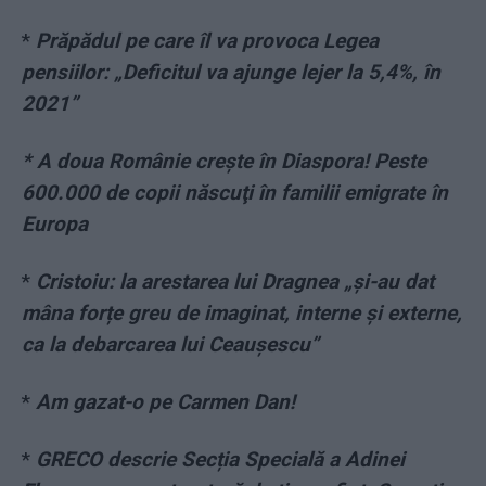
*
Prăpădul pe care îl va provoca Legea
pensiilor: „Deficitul va ajunge lejer la 5,4%, în
2021”
* A doua Românie creşte în Diaspora! Peste
600.000 de copii născuţi în familii emigrate în
Europa
*
Cristoiu: la arestarea lui Dragnea „și-au dat
mâna forțe greu de imaginat, interne și externe,
ca la debarcarea lui Ceaușescu”
*
Am gazat-o pe Carmen Dan!
*
GRECO descrie Secția Specială a Adinei