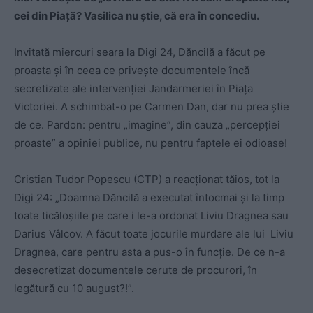
cei din Piață? Vasilica nu știe, că era în concediu.
Invitată miercuri seara la Digi 24, Dăncilă a făcut pe
proasta și în ceea ce privește documentele încă
secretizate ale intervenției Jandarmeriei în Piața
Victoriei. A schimbat-o pe Carmen Dan, dar nu prea știe
de ce. Pardon: pentru „imagine”, din cauza „percepției
proaste” a opiniei publice, nu pentru faptele ei odioase!
Cristian Tudor Popescu (CTP) a reacționat tăios, tot la
Digi 24: „Doamna Dăncilă a executat întocmai și la timp
toate ticăloșiile pe care i le-a ordonat Liviu Dragnea sau
Darius Vâlcov. A făcut toate jocurile murdare ale lui Liviu
Dragnea, care pentru asta a pus-o în funcție. De ce n-a
desecretizat documentele cerute de procurori, în
legătură cu 10 august?!”.