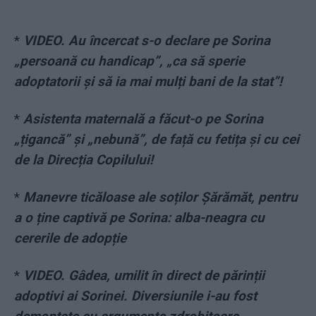
*
VIDEO. Au încercat s-o declare pe Sorina
„persoană cu handicap”, „ca să sperie
adoptatorii și să ia mai mulți bani de la stat”!
*
Asistenta maternală a făcut-o pe Sorina
„țigancă” și „nebună”, de față cu fetița și cu cei
de la Direcția Copilului!
*
Manevre ticăloase ale soților Șărămăt, pentru
a o ține captivă pe Sorina: alba-neagra cu
cererile de adopție
*
VIDEO. Gâdea, umilit în direct de părinții
adoptivi ai Sorinei. Diversiunile i-au fost