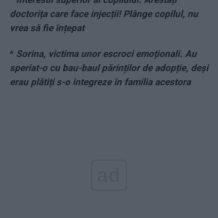
doctorița care face injecții! Plânge copilul, nu
vrea să fie înțepat
*
Sorina, victima unor escroci emoționali. Au
speriat-o cu bau-baul părinților de adopție, deși
erau plătiți s-o integreze în familia acestora
ad