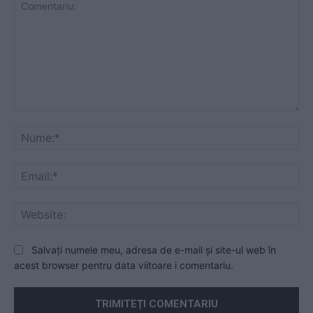
Comentariu:
Nu
Ema
Web
Salvați numele meu, adresa de e-mail și site-ul web în
acest browser pentru data viitoare i comentariu.