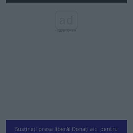
ad
- Advertisment -
Susțineți presa liberă! Donați aici pentru