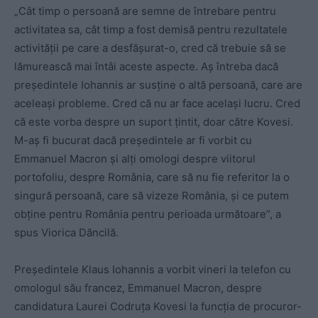
„Cât timp o persoană are semne de întrebare pentru
activitatea sa, cât timp a fost demisă pentru rezultatele
activității pe care a desfășurat-o, cred că trebuie să se
lămurească mai întâi aceste aspecte. Aș întreba dacă
președintele Iohannis ar susține o altă persoană, care are
aceleași probleme. Cred că nu ar face acelaşi lucru. Cred
că este vorba despre un suport țintit, doar către Kovesi.
M-aş fi bucurat
dacă preşedintele ar fi vorbit cu
Emmanuel Macron şi alţi omologi despre viitorul
portofoliu, despre România, care să nu fie referitor la o
singură persoană, care să vizeze România, şi ce putem
obţine pentru România pentru perioada următoare”, a
spus Viorica Dăncilă.
Președintele Klaus Iohannis a vorbit vineri la telefon cu
omologul său francez, Emmanuel Macron, despre
candidatura Laurei Codruța Kovesi la funcția de procuror-