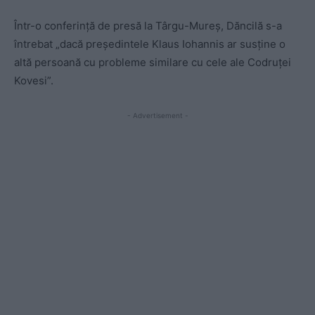
Într-o conferinţă de presă la Târgu-Mureș, Dăncilă s-a
întrebat „dacă preşedintele Klaus Iohannis ar susține o
altă persoană cu probleme similare cu cele ale Codruței
Kovesi”.
- Advertisement -