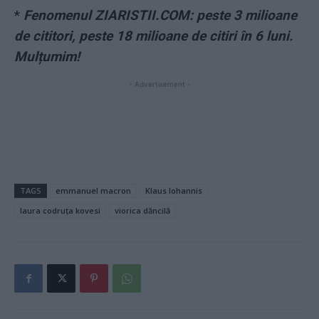
*
Fenomenul ZIARISTII.COM: peste 3 milioane
de cititori, peste 18 milioane de citiri în 6 luni.
Mulțumim!
- Advertisement -
TAGS
emmanuel macron
Klaus Iohannis
laura codruța kovesi
viorica dăncilă