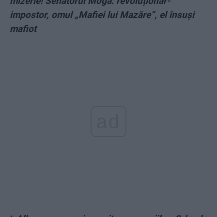
mizerie! Senatorul Moga: revoluționar-
impostor, omul „Mafiei lui Mazăre”, el însuși
mafiot
ad