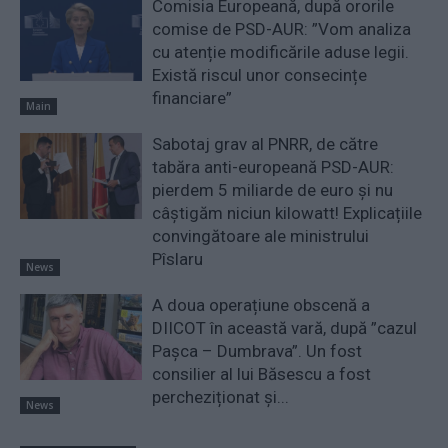
Comisia Europeană, după ororile
comise de PSD-AUR: ”Vom analiza
cu atenție modificările aduse legii.
Există riscul unor consecințe
financiare”
Main
Sabotaj grav al PNRR, de către
tabăra anti-europeană PSD-AUR:
pierdem 5 miliarde de euro și nu
câștigăm niciun kilowatt! Explicațiile
convingătoare ale ministrului
Pîslaru
News
A doua operațiune obscenă a
DIICOT în această vară, după ”cazul
Pașca – Dumbrava”. Un fost
consilier al lui Băsescu a fost
percheziționat și...
News