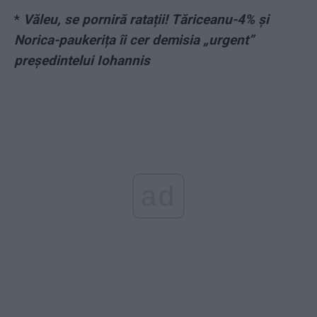
*
Văleu, se porniră ratații! Tăriceanu-4% și
Norica-paukerița îi cer demisia „urgent”
președintelui Iohannis
ad