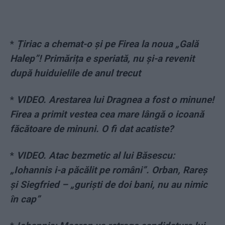
*
Țiriac a chemat-o și pe Firea la noua „Gală
Halep”! Primărița e speriată, nu și-a revenit
după huiduielile de anul trecut
*
VIDEO. Arestarea lui Dragnea a fost o minune!
Firea a primit vestea cea mare lângă o icoană
făcătoare de minuni. O fi dat acatiste?
*
VIDEO. Atac bezmetic al lui Băsescu:
„Iohannis i-a păcălit pe români”. Orban, Rareș
și Siegfried – „guriști de doi bani, nu au nimic
în cap”