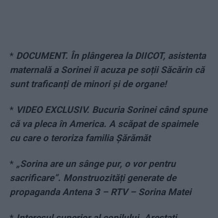
*
DOCUMENT. În plângerea la DIICOT, asistenta
maternală a Sorinei îi acuza pe soții Săcărin că
sunt traficanți de minori și de organe!
*
VIDEO EXCLUSIV. Bucuria Sorinei când spune
că va pleca în America. A scăpat de spaimele
cu care o teroriza familia Șărămăt
*
„Sorina are un sânge pur, o vor pentru
sacrificare”. Monstruozități generate de
propaganda Antena 3 – RTV – Sorina Matei
*
Interesul superior al copilului. Arestați