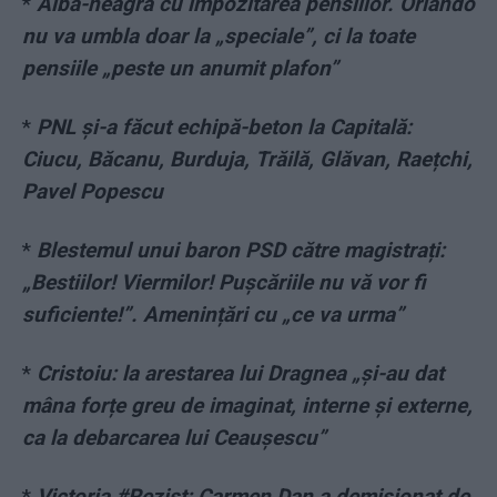
*
Alba-neagra cu impozitarea pensiilor. Orlando
nu va umbla doar la „speciale”, ci la toate
pensiile „peste un anumit plafon”
*
PNL și-a făcut echipă-beton la Capitală:
Ciucu, Băcanu, Burduja, Trăilă, Glăvan, Raețchi,
Pavel Popescu
*
Blestemul unui baron PSD către magistrați:
„Bestiilor! Viermilor! Pușcăriile nu vă vor fi
suficiente!”. Amenințări cu „ce va urma”
*
Cristoiu: la arestarea lui Dragnea „și-au dat
mâna forțe greu de imaginat, interne și externe,
ca la debarcarea lui Ceaușescu”
*
Victoria #Rezist: Carmen Dan a demisionat de