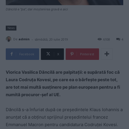
Dăncilă e "pa", dar moştenirea gravă e aici
News
-
De
admin
sâmbătă, 20 iulie 2019
6108
4
Facebook
X
Pinterest
Viorica Vasilica Dăncilă are palpitații: e supărată foc că
Laura Codruța Kovesi, pe care ea o bârfește peste tot,
are tot mai multă susținere pe plan european pentru a fi
numită procuror-șef al UE.
Dăncilă s-a înfuriat după ce președintele Klaus Iohannis a
anunțat că a obținut sprijinul președintelui francez
Emmanuel Macron pentru candidatura Codruței Kovesi.