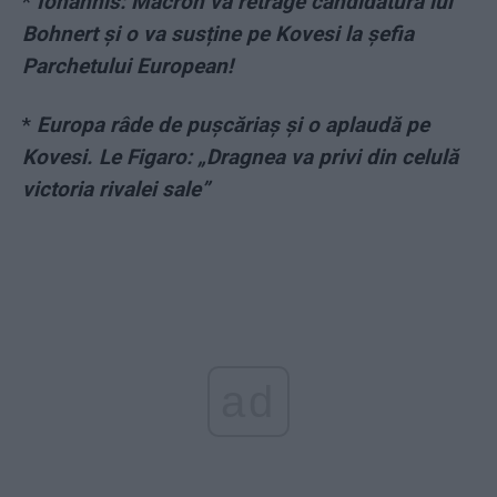
*
Iohannis: Macron va retrage candidatura lui
Bohnert și o va susține pe Kovesi la șefia
Parchetului European!
*
Europa râde de pușcăriaș și o aplaudă pe
Kovesi. Le Figaro: „Dragnea va privi din celulă
victoria rivalei sale”
ad