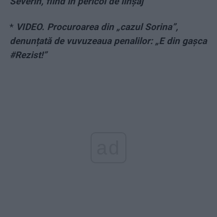
Severin, fiind în pericol de linșaj
*
VIDEO. Procuroarea din „cazul Sorina”,
denunțată de vuvuzeaua penalilor: „E din gașca
#Rezist!”
ad