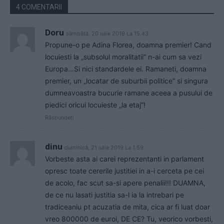
4 COMENTARII
Doru
sâmbătă, 20 iulie 2019 La 15.43
Propune-o pe Adina Florea, doamna premier! Cand
locuiesti la „subsolul moralitatii” n-ai cum sa vezi
Europa…Si nici standardele ei. Ramaneti, doamna
premier, un „locatar de suburbii politice” si singura
dumneavoastra bucurie ramane aceea a pusului de
piedici oricui locuieste „la etaj”!
Răspundeți
dinu
duminică, 21 iulie 2019 La 1.59
Vorbeste asta ai carei reprezentanti in parlament
opresc toate cererile justitiei in a-i cerceta pe cei
de acolo, fac scut sa-si apere penalii!!! DUAMNA,
de ce nu lasati justitia sa-l ia la intrebari pe
tradiceaniu pt acuzatia de mita, cica ar fi luat doar
vreo 800000 de euroi, DE CE? Tu, veorico vorbesti,