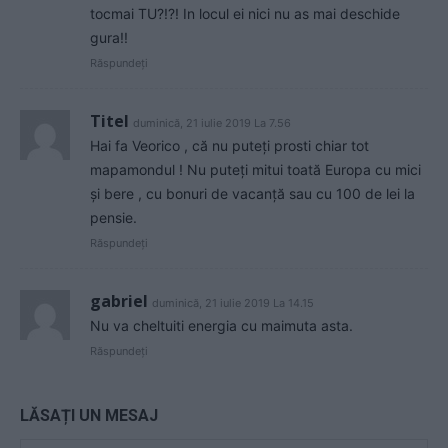
tocmai TU?!?! In locul ei nici nu as mai deschide
gura!!
Răspundeți
Titel
duminică, 21 iulie 2019 La 7.56
Hai fa Veorico , că nu puteți prosti chiar tot
mapamondul ! Nu puteți mitui toată Europa cu mici
și bere , cu bonuri de vacanță sau cu 100 de lei la
pensie.
Răspundeți
gabriel
duminică, 21 iulie 2019 La 14.15
Nu va cheltuiti energia cu maimuta asta.
Răspundeți
LĂSAȚI UN MESAJ