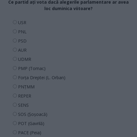
Ce partid ați vota dacă alegerile parlamentare ar avea
loc duminica viitoare?
USR
PNL
PSD
AUR
UDMR
PMP (Tomac)
Forța Dreptei (L. Orban)
PNȚMM
REPER
SENS
SOS (Șoșoacă)
POT (Gavrilă)
PACE (Peia)