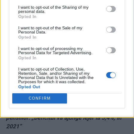
I want to opt-out of the Sharing of my
personal data.
* „Nenorociţi imbecili! Să aveţi viaţa la care îi
Opted In
supuneți pe oameni! Să ajungeţi să trăiţi din
I want to opt-out of the Sale of my
Personal Data.
salariul minim!”. Mesajul unui român
Opted In
scandalizat de mizerabilii care au blocat
I want to opt-out of processing my
cardurile de sănătate
Personal Data for Targeted Advertising.
Opted In
*
VIDEO. Arma secretă a PSD la prezidențiale:
I want to opt-out of Collection, Use,
Retention, Sale, and/or Sharing of my
„blonda lui Voiculescu”. Inspirat de Băsescu,
Personal Data that Is Unrelated with the
Purposes for which it was collected.
mogulul Antenei 3 încearcă s-o impună drept
Opted Out
candidat unic al frontului anti-Iohannis
CONFIRM
*
Prăpădul pe care îl va provoca Legea
pensiilor: „Deficitul va ajunge lejer la 5,4%, în
2021”