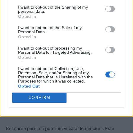
I want to opt-out of the Sharing of my
personal data.
Opted In
ad
I want to opt-out of the Sale of my
Personal Data.
Opted In
I want to opt-out of processing my
Personal Data for Targeted Advertising.
Opted In
I want to opt-out of Collection, Use,
Retention, Sale, and/or Sharing of my
Personal Data that Is Unrelated with the
Purposes for which it was collected.
Taximetristul bătăuș a fost identificat, a primit două
Opted Out
amenzi și este cercetat penal. El nu vrea să stea de vorbă
cu presa, nici să-și spună numele, dar și-a transmis
CONFIRM
mesajul printr-un „interviu” acordat, în familie, Asociației
Taximetriștilor din Cluj.
Relatarea pare a fi puternic viciată de minciuni. Este