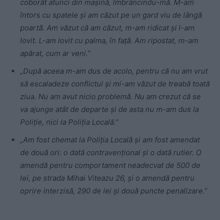
coborât atunci din mașină, îmbrâncindu-mă. M-am
întors cu spatele și am căzut pe un gard viu de lângă
poartă. Am văzut că am căzut, m-am ridicat și l-am
lovit. L-am lovit cu palma, în față. Am ripostat, m-am
apărat, cum ar veni.”
„După aceea m-am dus de acolo, pentru că nu am vrut
să escaladeze conflictul și mi-am văzut de treabă toată
ziua. Nu am avut nicio problemă. Nu am crezut că se
va ajunge atât de departe și de asta nu m-am dus la
Poliție, nici la Poliția Locală.”
„Am fost chemat la Poliția Locală și am fost amendat
de două ori: o dată contravențional și o dată rutier. O
amendă pentru comportament neadecvat de 500 de
lei, pe strada Mihai Viteazu 26, și o amendă pentru
oprire interzisă, 290 de lei și două puncte penalizare.”