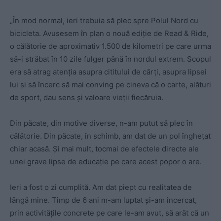
„În mod normal, ieri trebuia să plec spre Polul Nord cu
bicicleta. Avusesem în plan o nouă ediție de Read & Ride,
o călătorie de aproximativ 1.500 de kilometri pe care urma
să-i străbat în 10 zile fulger până în nordul extrem. Scopul
era să atrag atenția asupra cititului de cărți, asupra lipsei
lui și să încerc să mai conving pe cineva că o carte, alături
de sport, dau sens și valoare vieții fiecăruia.
Din păcate, din motive diverse, n-am putut să plec în
călătorie. Din păcate, în schimb, am dat de un pol înghețat
chiar acasă. Și mai mult, tocmai de efectele directe ale
unei grave lipse de educație pe care acest popor o are.
Ieri a fost o zi cumplită. Am dat piept cu realitatea de
lângă mine. Timp de 6 ani m-am luptat și-am încercat,
prin activitățile concrete pe care le-am avut, să arăt că un