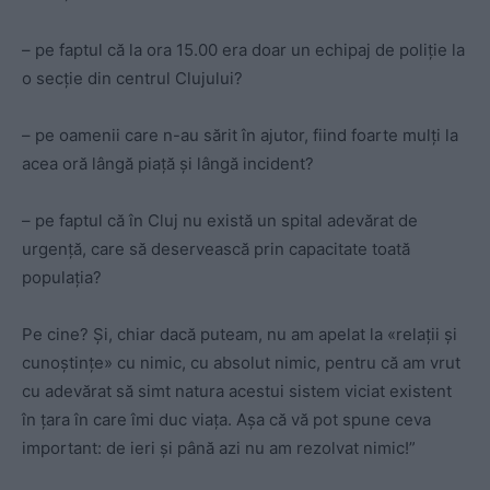
– pe faptul că la ora 15.00 era doar un echipaj de poliție la
o secție din centrul Clujului?
– pe oamenii care n-au sărit în ajutor, fiind foarte mulți la
acea oră lângă piață și lângă incident?
– pe faptul că în Cluj nu există un spital adevărat de
urgență, care să deservească prin capacitate toată
populația?
Pe cine? Și, chiar dacă puteam, nu am apelat la «relații și
cunoștințe» cu nimic, cu absolut nimic, pentru că am vrut
cu adevărat să simt natura acestui sistem viciat existent
în țara în care îmi duc viața. Așa că vă pot spune ceva
important: de ieri și până azi nu am rezolvat nimic!”