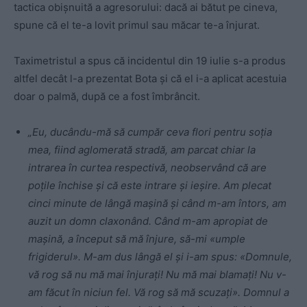
tactica obișnuită a agresorului: dacă ai bătut pe cineva,
spune că el te-a lovit primul sau măcar te-a înjurat.
Taximetristul a spus că incidentul din 19 iulie s-a produs
altfel decât l-a prezentat Bota și că el i-a aplicat acestuia
doar o palmă, după ce a fost îmbrâncit.
„Eu, ducându-mă să cumpăr ceva flori pentru soția
mea, fiind aglomerată stradă, am parcat chiar la
intrarea în curtea respectivă, neobservând că are
poțile închise și că este intrare și ieșire. Am plecat
cinci minute de lângă mașină și când m-am întors, am
auzit un domn claxonând. Când m-am apropiat de
mașină, a început să mă înjure, să-mi «umple
frigiderul». M-am dus lângă el și i-am spus: «Domnule,
vă rog să nu mă mai înjurați! Nu mă mai blamați! Nu v-
am făcut în niciun fel. Vă rog să mă scuzați». Domnul a