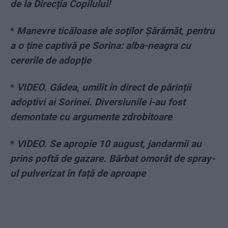
de la Direcția Copilului!
*
Manevre ticăloase ale soților Șărămăt, pentru
a o ține captivă pe Sorina: alba-neagra cu
cererile de adopție
*
VIDEO. Gâdea, umilit în direct de părinții
adoptivi ai Sorinei. Diversiunile i-au fost
demontate cu argumente zdrobitoare
*
VIDEO. Se apropie 10 august, jandarmii au
prins poftă de gazare. Bărbat omorât de spray-
ul pulverizat în față de aproape