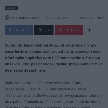
Moravuri
-
De
Grigore Cartianu
marți, 23 iulie 2019
28018
3
Facebook
X
Pinterest
Scriitorul clujean Gabriel Bota, cel bătut vineri în fața
casei lui de un taximetrist cu ceafa lată, a povestit ce s-
a întâmplat după ziua care i-a întunecat viața. El a ținut
un fel de jurnal pe Facebook, găsind sprijin moral în miile
de mesaje de susținere.
Mulți compatrioți îl sfătuiesc pe Gabriel Bota,
organizatorul Festivalului Internațional de Carte
Transilvania de la Cluj-Napoca, să revină asupra hotărârii
de a părăsi România după experiența terifiantă de vineri.
Zi în care Gabriel Bota s-a lovit nu doar de pumnul