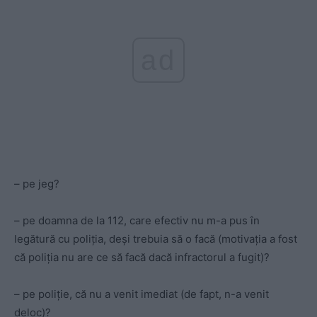
ad
– pe jeg?
– pe doamna de la 112, care efectiv nu m-a pus în
legătură cu poliția, deși trebuia să o facă (motivația a fost
că poliția nu are ce să facă dacă infractorul a fugit)?
– pe poliție, că nu a venit imediat (de fapt, n-a venit
deloc)?