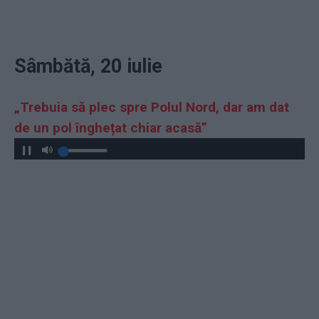
Sâmbătă, 20 iulie
„
Trebuia să plec spre Polul Nord, dar am dat
de un pol înghețat chiar acasă”
Play