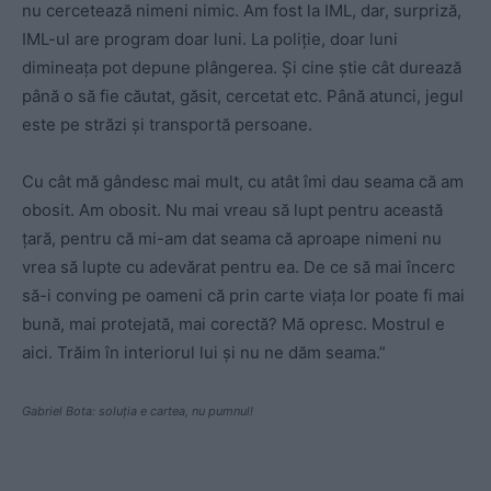
nu cercetează nimeni nimic. Am fost la IML, dar, surpriză,
IML-ul are program doar luni. La poliție, doar luni
dimineața pot depune plângerea. Și cine știe cât durează
până o să fie căutat, găsit, cercetat etc. Până atunci, jegul
este pe străzi și transportă persoane.
Cu cât mă gândesc mai mult, cu atât îmi dau seama că am
obosit. Am obosit. Nu mai vreau să lupt pentru această
țară, pentru că mi-am dat seama că aproape nimeni nu
vrea să lupte cu adevărat pentru ea. De ce să mai încerc
să-i conving pe oameni că prin carte viața lor poate fi mai
bună, mai protejată, mai corectă? Mă opresc. Mostrul e
aici. Trăim în interiorul lui și nu ne dăm seama.”
Gabriel Bota: soluția e cartea, nu pumnul!