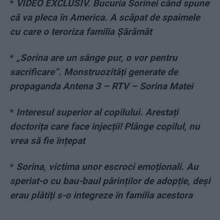
*
VIDEO EXCLUSIV. Bucuria Sorinei când spune
că va pleca în America. A scăpat de spaimele
cu care o teroriza familia Șărămăt
*
„Sorina are un sânge pur, o vor pentru
sacrificare”. Monstruozități generate de
propaganda Antena 3 – RTV – Sorina Matei
*
Interesul superior al copilului. Arestați
doctorița care face injecții! Plânge copilul, nu
vrea să fie înțepat
*
Sorina, victima unor escroci emoționali. Au
speriat-o cu bau-baul părinților de adopție, deși
erau plătiți s-o integreze în familia acestora