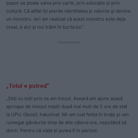
popor se poate salva prin carte, prin educație și prin
cultură. Că altfel își pierde identitatea și valorile și devine
un monstru. Ieri am realizat că acest monstru este deja
creat, e aici și noi trăim în burta lui.”
- Advertisement -
„Totul e putred”
„Știți cu toții prin ce am trecut. Aseară am ajuns acasă
aproape de miezul nopții după mai mult de 5 ore de stat
la UPU. Obosit, halucinat. Mi-am luat fetița în brațe și-am
rumegat gândurile timp de alte câteva ore, neputând să
dorm. Pentru că viața ei putea fi în pericol.