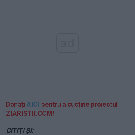
ad
Donați
AICI
pentru a susține proiectul
ZIARISTII.COM!
CITIŢI ŞI: