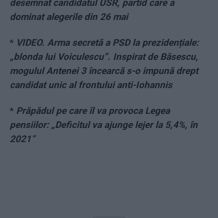
desemnat candidatul USR, partid care a
dominat alegerile din 26 mai
*
VIDEO. Arma secretă a PSD la prezidențiale:
„blonda lui Voiculescu”. Inspirat de Băsescu,
mogulul Antenei 3 încearcă s-o impună drept
candidat unic al frontului anti-Iohannis
*
Prăpădul pe care îl va provoca Legea
pensiilor: „Deficitul va ajunge lejer la 5,4%, în
2021”