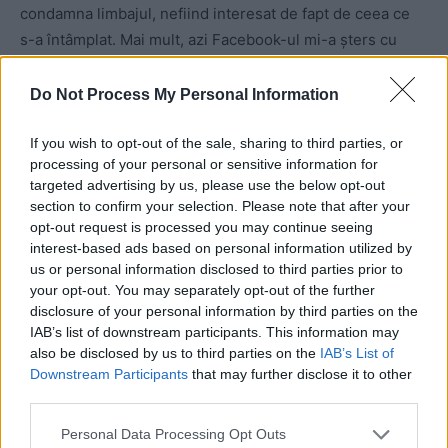
condamna limbajul, nefiind interesat de fapt de ceea ce
s-a întâmplat. Mai mult, azi Facebook-ul mi-a șters cu
totul postarea pentru că, probabil, am fost raportat.
Postarea a redevenit publică după vreo oră, după ce am
Do Not Process My Personal Information
cerut să fie reevaluată.
Concluzia acestei ore de prânz: vreau să ne dăm seama
If you wish to opt-out of the sale, sharing to third parties, or
processing of your personal or sensitive information for
de imaginea vie și reală a acestei țări, de ceea ce ne
targeted advertising by us, please use the below opt-out
înconjoară, de efectele lipsei educației și culturii, de lipsa
section to confirm your selection. Please note that after your
normativelor, de drumul pe care mergem toți. Și pe care
opt-out request is processed you may continue seeing
aproape nimeni nu-l repară în acest moment!”
interest-based ads based on personal information utilized by
us or personal information disclosed to third parties prior to
your opt-out. You may separately opt-out of the further
Taximetristul zice că Bota l-a
disclosure of your personal information by third parties on the
IAB’s list of downstream participants. This information may
bătut pe el!
also be disclosed by us to third parties on the
IAB’s List of
Downstream Participants
that may further disclose it to other
third parties.
Personal Data Processing Opt Outs