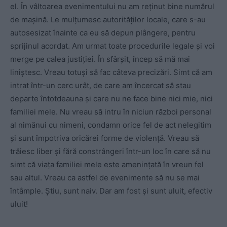
el. În vâltoarea evenimentului nu am reținut bine numărul
de mașină. Le mulțumesc autorităților locale, care s-au
autosesizat înainte ca eu să depun plângere, pentru
sprijinul acordat. Am urmat toate procedurile legale și voi
merge pe calea justiției. În sfârșit, încep să mă mai
liniștesc. Vreau totuși să fac câteva precizări. Simt că a
m
intrat într-un cerc urât, de care am încercat să stau
departe întotdeauna și care nu ne face bine nici mie, nici
familiei mele. Nu vreau să intru în niciun război personal
al nimănui cu nimeni, condamn orice fel de act nelegitim
și sunt împotriva oricărei forme de violență. Vreau să
trăiesc liber și fără constrângeri într-un loc în care să nu
simt că viața familiei mele este amenințată în vreun fel
sau altul. Vreau ca astfel de evenimente să nu se mai
întâmple. Știu, sunt naiv. Dar am fost și sunt uluit, efectiv
uluit!