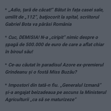
*
„Adio, țară de căcat!” Bătut în fața casei sale,
umilit de „112”, batjocorit la spital, scriitorul
Gabriel Bota va părăsi România
*
Cuc, DEMISIA! N-a „ciripit” nimic despre o
şpagă de 500.000 de euro de care a aflat chiar
în biroul său!
*
Ce-au căutat în paradisul Azore ex-premierul
Grindeanu şi o fostă Miss Buzău?
*
Impostori din tată-n fiu. „Generalul Izmană”
și-a angajat beizadeaua pe ascuns la Ministerul
Agriculturii „ca să se maturizeze”