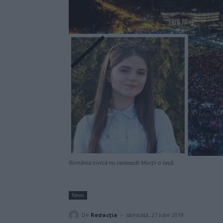
România civică nu cedează! Morţii o lasă.
News
-
De
Redacţia
sâmbătă, 27 iulie 2019