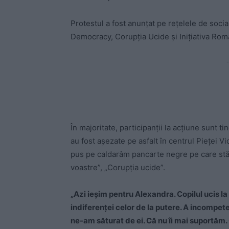
Protestul a fost anunţat pe reţelele de socia
Democracy, Corupţia Ucide şi Iniţiativa Rom
-
În majoritate, participanţii la acţiune sunt t
au fost aşezate pe asfalt în centrul Pieţei V
pus pe caldarâm pancarte negre pe care stă 
voastre”, „Corupţia ucide”.
„Azi ieşim pentru Alexandra. Copilul ucis l
indiferenţei celor de la putere. A incompete
ne-am săturat de ei. Că nu îi mai suportăm. 