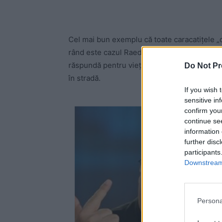
Cel mai bun exemplu că toate caracatiţele „
rând este cazul Raed Arafat. El a rămas în fun
răspundă pentru vieţile pierdute la Colectiv
Do Not Pr
în stradă.
If you wish 
sensitive in
confirm you
continue se
information 
further disc
participants
Downstream 
Persona