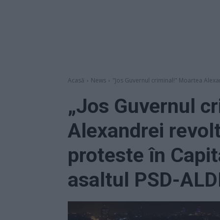
Acasă
News
"Jos Guvernul criminal!" Moartea Alexa
„Jos Guvernul cr
Alexandrei revol
proteste în Capit
asaltul PSD-ALDE