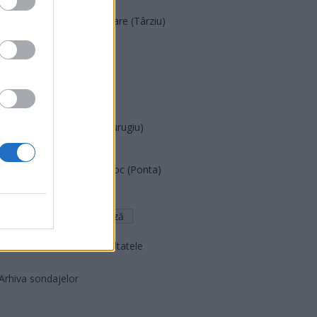
Acțiunea Conservatoare (Târziu)
PDF (Lazarus)
PUSL (D. Voiculescu)
PNȚCD (Pavelescu)
PNCR (Terheș)
Partidul Patrioților (Surugiu)
FAR (Coarnă)
România pe Primul Loc (Ponta)
Altul
Arată rezultatele
Arhiva sondajelor