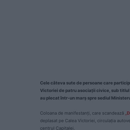
Cele câteva sute de persoane care particip
Victoriei de patru asociaţii civice, sub titl
au plecat într-un marş spre sediul Ministeru
Coloana de manifestanţi, care scandează
„D
deplasat pe Calea Victoriei, circulaţia autov
centrul Capitalei.