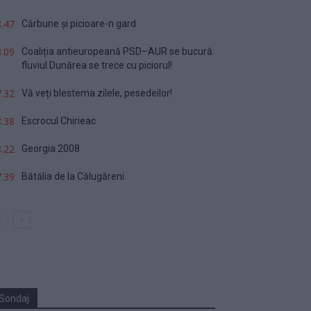
.47
Cărbune și picioare-n gard
.09
Coaliția antieuropeană PSD–AUR se bucură:
fluviul Dunărea se trece cu piciorul!
.32
Vă veți blestema zilele, pesedeilor!
.38
Escrocul Chirieac
.22
Georgia 2008
.39
Bătălia de la Călugăreni
Sondaj