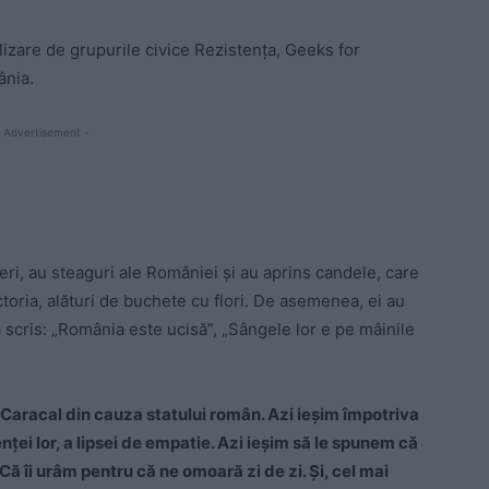
lizare de grupurile civice Rezistenţa, Geeks for
ânia.
 Advertisement -
ineri, au steaguri ale României şi au aprins candele, care
ictoria, alături de buchete cu flori. De asemenea, ei au
scris: „România este ucisă”, „Sângele lor e pe mâinile
a Caracal din cauza statului român. Azi ieşim împotriva
nţei lor, a lipsei de empatie. Azi ieşim să le spunem că
Că îi urâm pentru că ne omoară zi de zi. Şi, cel mai