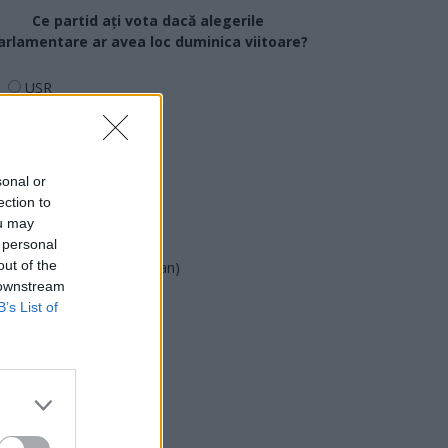
Ce partid ați vota dacă alegerile
arlamentare ar avea loc duminica viitoare?
USR
PNL
PSD
AUR
sonal or
ection to
UDMR
ou may
PMP (Tomac)
 personal
out of the
Forța Dreptei (L. Orban)
 downstream
PNȚMM
B’s List of
REPER
SENS
SOS (Șoșoacă)
POT (Gavrilă)
PACE (Peia)