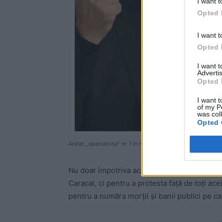
I want t
Opted 
I want t
Opted 
I want 
Advertis
Opted 
I want t
of my P
was col
Opted 
Arafat, „specialistul” nr. 1 în numărat morţii
Nu doar împotriva actualei guvernări PSD-A
Caracal, ci pentru a protesta faţă de toţi ac
pentru a număra morţii şi banii publici pe c
-