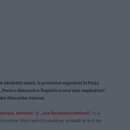
ă sâmbătă seară, la protestul organizat în Piaţa
ul „Pentru Alexandra. Împotriva unui stat nepăsător!”,
lui Afacerilor Interne.
emisia, demisia”
şi „
Jos Guvernul criminal!”
, s-a
ehiculelor fiind restricţionată pe această arteră din