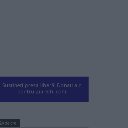
Susțineți presa liberă! Donați aici
pentru Ziaristii.com!
24 de ore