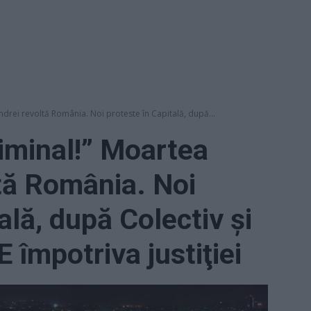
ndrei revoltă România. Noi proteste în Capitală, după...
iminal!” Moartea
tă România. Noi
ală, după Colectiv şi
 împotriva justiţiei