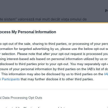
p
de sistem” valorează mai mult decât viaţa omului de
cţie pe viaţă, ba chiar a fost avansat, în loc să
, Siutghiol sau Apuseni. De aceea, românii ies din nou
ocess My Personal Information
to opt-out of the sale, sharing to third parties, or processing of your per
formation for targeted advertising by us, please use the below opt-out s
r selection. Please note that after your opt-out request is processed y
eing interest-based ads based on personal information utilized by us or
disclosed to third parties prior to your opt-out. You may separately opt-
losure of your personal information by third parties on the IAB’s list of
. This information may also be disclosed by us to third parties on the
IA
Participants
that may further disclose it to other third parties.
l Data Processing Opt Outs