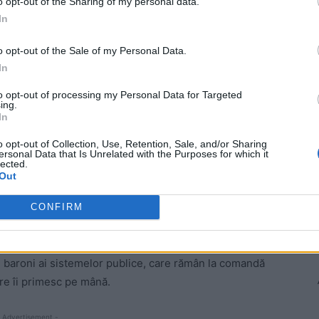
o opt-out of the Sharing of my personal data.
In
o opt-out of the Sale of my Personal Data.
In
to opt-out of processing my Personal Data for Targeted
ing.
In
o opt-out of Collection, Use, Retention, Sale, and/or Sharing
ersonal Data that Is Unrelated with the Purposes for which it
lected.
Out
CONFIRM
LDE, marea vinovată pentru moartea Alexandrei, din
ei baroni ai sistemelor publice, care rămân la comandă
are îi primesc pe mână.
 Advertisement -