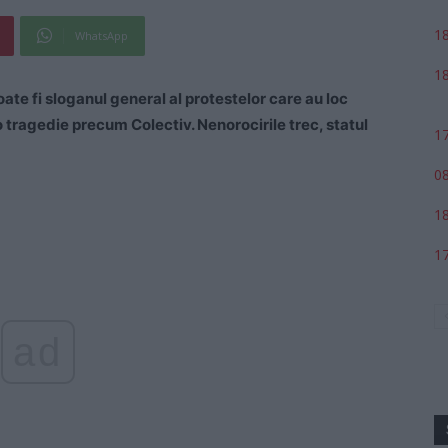
18
WhatsApp
18
ate fi sloganul general al protestelor care au loc
 tragedie precum Colectiv. Nenorocirile trec, statul
17
08
18
17
ad