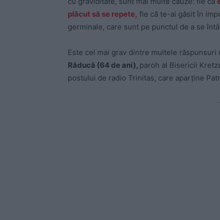
cu graviditate, sunt mai multe cauze: fie că
plăcut să se repete,
fie că te-ai găsit în im
germinale, care sunt pe punctul de a se întâlni
Este cel mai grav dintre multele răspunsur
Răducă (64 de ani),
paroh al Bisericii Kretz
postului de radio Trinitas, care aparține Patr
-