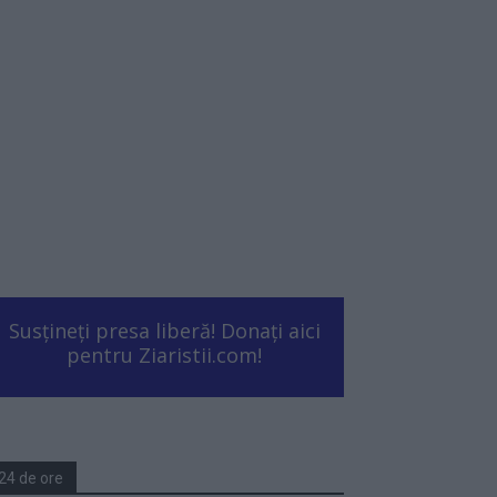
Susțineți presa liberă! Donați aici
pentru Ziaristii.com!
24 de ore