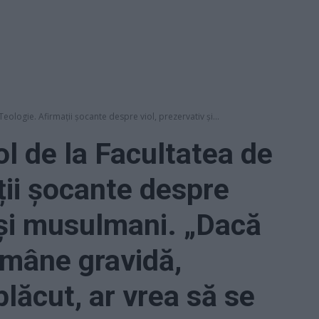
eologie. Afirmații șocante despre viol, prezervativ și...
l de la Facultatea de
ții șocante despre
v și musulmani. „Dacă
ămâne gravidă,
lăcut, ar vrea să se