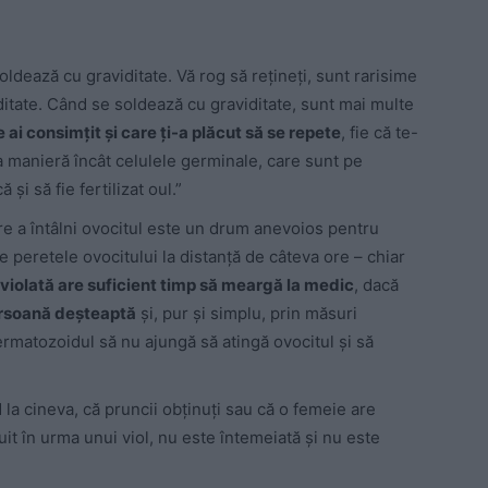
oldează cu graviditate. Vă rog să rețineți, sunt rarisime
ditate. Când se soldează cu graviditate, sunt mai multe
e ai consimțit și care ți-a plăcut să se repete
, fie că te-
șa manieră încât celulele germinale, care sunt pe
 și să fie fertilizat oul.”
re a întâlni ovocitul este un drum anevoios pentru
peretele ovocitului la distanță de câteva ore – chiar
 violată are suficient timp să meargă la medic
, dacă
ersoană deșteaptă
și, pur și simplu, prin măsuri
ermatozoidul să nu ajungă să atingă ovocitul și să
a cineva, că pruncii obținuți sau că o femeie are
uit în urma unui viol, nu este întemeiată și nu este