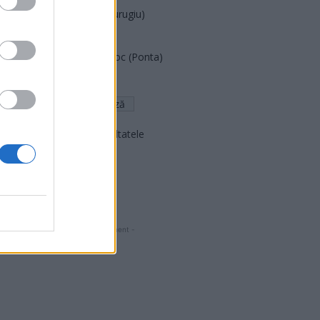
Partidul Patrioților (Surugiu)
FAR (Coarnă)
România pe Primul Loc (Ponta)
Altul
Arată rezultatele
Arhiva sondajelor
- Advertisment -