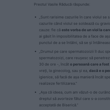
Preotul Vasile Răducă răspunde:
„Sunt rarisime cazurile în care violul se s
cazurile când violul se soldează cu gravi
cauze: fie că
este vorba de un viol la car
ai găsit în imposibilitatea de a face de a
punctul de a se întâlni, să se și întâlnească
„Drumul pe care spermatozoizii îl duc sp
spermatozoizi, care reușesc să penetreze 
30 de ore -, încât
o persoană care a fost
vreți, la ginecolog, sau și ea,
dacă e o p
igienice, să facă de așa manieră încât sp
realizeze fertilizarea.”
„Așa că ideea, cum am văzut-o de curând l
dreptul să avorteze fătul care s-a constit
acceptată de Biserică.”