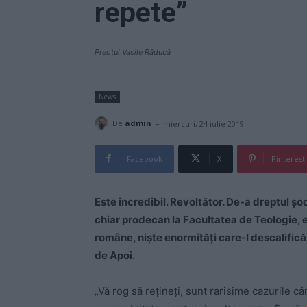
repete”
Preotul Vasile Răducă
News
-
De
admin
miercuri, 24 iulie 2019
Facebook
X
Pinterest
Este incredibil. Revoltător. De-a dreptul șoc
chiar prodecan la Facultatea de Teologie, em
române, niște enormități care-l descalifică d
de Apoi.
„Vă rog să rețineți, sunt rarisime cazurile c