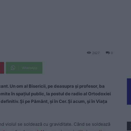
2627
0
WhatsApp
ant. Un om al Bisericii, pe deasupra și profesor, ba
ite în spațiul public, la postul de radio al Ortodoxiei
efinitiv. Și pe Pământ, și în Cer. Și acum, și în Viața
ând violul se soldează cu graviditate. Când se soldează