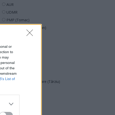
AUR
UDMR
PMP (Tomac)
Forța Dreptei (L. Orban)
PNȚMM
REPER
sonal or
SENS
ection to
ou may
SOS (Șoșoacă)
 personal
POT (Gavrilă)
out of the
 downstream
PACE (Peia)
B’s List of
Acțiunea Conservatoare (Târziu)
PDF (Lazarus)
PUSL (D. Voiculescu)
PNȚCD (Pavelescu)
PNCR (Terheș)