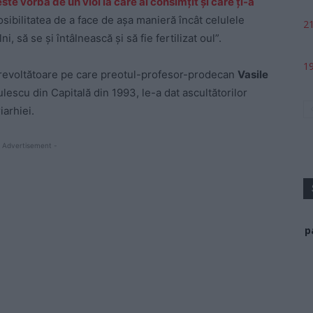
este vorba de un viol la care ai consimțit și care ți-a
posibilitatea de a face de așa manieră încât celulele
21
, să se și întâlnească și să fie fertilizat oul”.
19
i revoltătoare pe care preotul-profesor-prodecan
Vasile
ulescu din Capitală din 1993, le-a dat ascultătorilor
iarhiei.
 Advertisement -
p