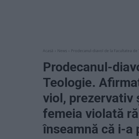
Acasă
News
Prodecanul-diavol de la Facultatea de T
Prodecanul-diavo
Teologie. Afirma
viol, prezervati
femeia violată r
înseamnă că i-a p