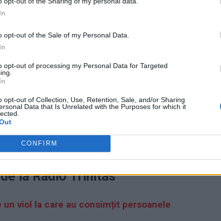
o opt-out of the Sharing of my personal data.
In
o opt-out of the Sale of my Personal Data.
In
 de afirmațiile preotului, inclusiv reprezentanții
to opt-out of processing my Personal Data for Targeted
Rectorul Universității București, Mircea Dumitru, a cerut
ing.
cția de prodecan.
In
o opt-out of Collection, Use, Retention, Sale, and/or Sharing
Trinitas, și a fost reclamată de ascultători.
ersonal Data that Is Unrelated with the Purposes for which it
lected.
n gest de a pune la îndoială spusele preotului Vasile
Out
ist la Facultatea de Teologie, deci îi este student
CONFIRM
e la Radio Trinitas
e un viol la care au consimțit persoanele