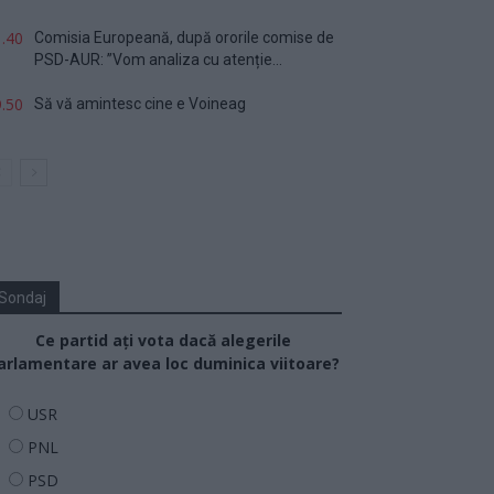
.40
Comisia Europeană, după ororile comise de
PSD-AUR: ”Vom analiza cu atenție...
.50
Să vă amintesc cine e Voineag
Sondaj
Ce partid ați vota dacă alegerile
arlamentare ar avea loc duminica viitoare?
USR
PNL
PSD