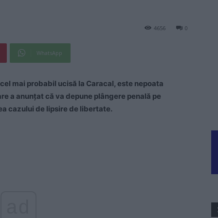
4656
0
WhatsApp
el mai probabil ucisă la Caracal, este nepoata
are a anunţat că va depune plângere penală pe
a cazului de lipsire de libertate.
ad