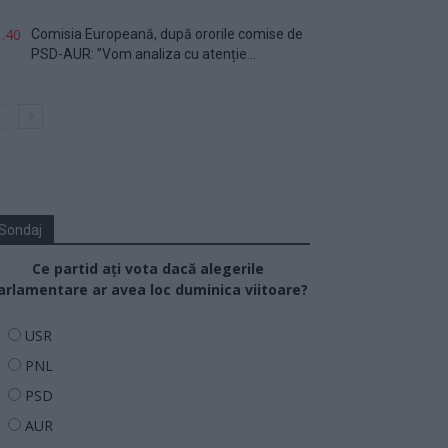
.40
Comisia Europeană, după ororile comise de
PSD-AUR: ”Vom analiza cu atenție...
Sondaj
Ce partid ați vota dacă alegerile
arlamentare ar avea loc duminica viitoare?
USR
PNL
PSD
AUR