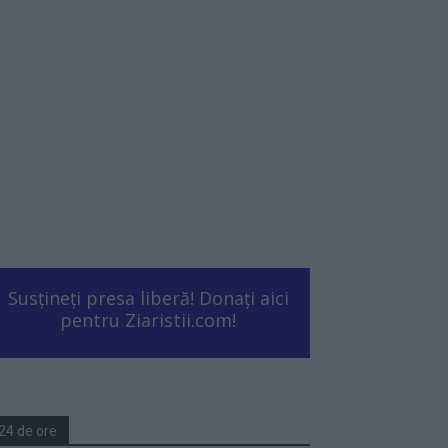
Susțineți presa liberă! Donați aici
pentru Ziaristii.com!
24 de ore