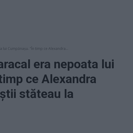
a lui Cumpănaşu. "În timp ce Alexandra...
aracal era nepoata lui
timp ce Alexandra
iştii stăteau la