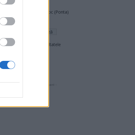
FAR (Coarnă)
România pe Primul Loc (Ponta)
Altul
Arată rezultatele
Arhiva sondajelor
- Advertisment -