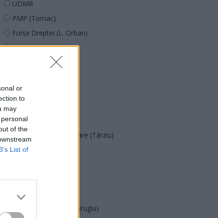
UDMR
PMP (Tomac)
Forța Dreptei (L. Orban)
PNȚMM
REPER
SENS
sonal or
SOS (Șoșoacă)
ection to
POT (Gavrilă)
ou may
 personal
PACE (Peia)
out of the
Acțiunea Conservatoare (Târziu)
 downstream
PDF (Lazarus)
B’s List of
PUSL (D. Voiculescu)
PNȚCD (Pavelescu)
PNCR (Terheș)
Partidul Patrioților (Surugiu)