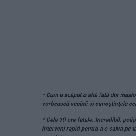
*
Cum a scăpat o altă fată din maşin
vorbească vecinii şi cunoştinţele cel
* Cele 19 ore fatale. Incredibil: poli
interveni rapid pentru a o salva pe t