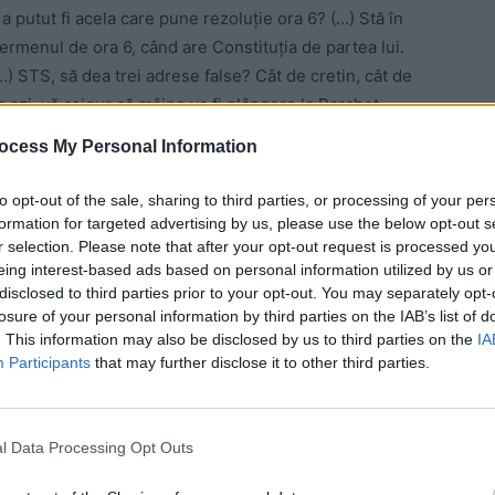
a putut fi acela care pune rezoluţie ora 6? (…) Stă în
termenul de ora 6, când are Constituţia de partea lui.
(…) STS, să dea trei adrese false? Cât de cretin, cât de
 azi, vă asigur că mâine va fi plângere la Parchet
 soft până la clădirile de acolo. S-au băgat sute de
ocess My Personal Information
n buzunarele cui?”, a
declarat
Alexandru Cumpănaşu,
to opt-out of the sale, sharing to third parties, or processing of your per
formation for targeted advertising by us, please use the below opt-out s
r selection. Please note that after your opt-out request is processed y
 Advertisement -
eing interest-based ads based on personal information utilized by us or
disclosed to third parties prior to your opt-out. You may separately opt-
losure of your personal information by third parties on the IAB’s list of
. This information may also be disclosed by us to third parties on the
IA
Participants
that may further disclose it to other third parties.
l Data Processing Opt Outs