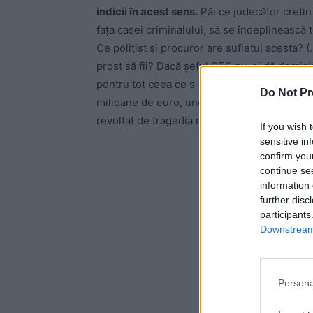
indicii în acest sens.
Păi ce judecător cretin 
faţa casei criminalului, să se îndeplinească 
Ce poliţist şi procuror are sufletul acesta? 
prost să fii? Dacă şeful STS nu-şi dă demisia
pentru tot ceea ce s-a întâmpat la STS, de la
Do Not Pr
milioane de euro, unde au ajuns banii ăia? Î
revoltat de tragedia nepoatei sale.
If you wish 
sensitive in
confirm you
-
continue se
information 
further disc
participants
Downstream 
Persona