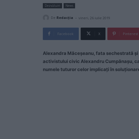
Dezvăluiri
News
-
De
Redacţia
vineri, 26 iulie 2019
Facebook
X
Pinterest
Alexandra Măceşeanu, fata sechestrată şi c
activistului civic Alexandru Cumpănaşu, c
numele tuturor celor implicaţi în soluţionare