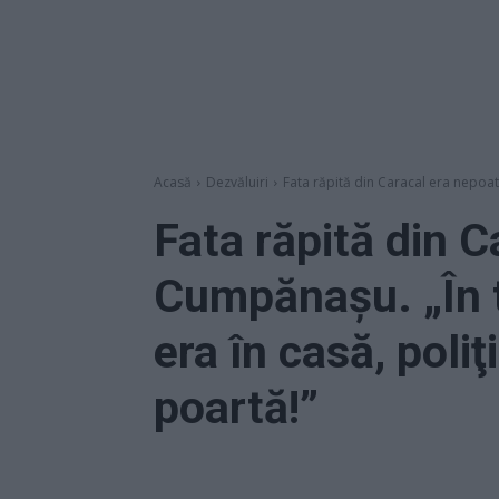
Acasă
Dezvăluiri
Fata răpită din Caracal era nepoat
Fata răpită din C
Cumpănaşu. „În 
era în casă, poliţ
poartă!”