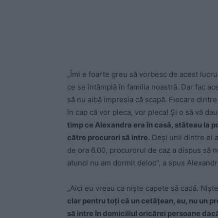
„Îmi e foarte greu să vorbesc de acest lucru
ce se întâmplă în familia noastră. Dar fac ac
să nu aibă impresia că scapă. Fiecare dintre
în cap că vor pleca, vor pleca! Şi o să vă dau 
timp ce Alexandra era în casă, stăteau la poa
către procurori să intre.
Deşi unii dintre ei 
de ora 6.00, procurorul de caz a dispus să nu
atunci nu am dormit deloc“, a spus Alexandr
„Aici eu vreau ca nişte capete să cadă. Nişte 
clar pentru toţi că un cetăţean, eu, nu un p
să intre în domiciliul oricărei persoane dac