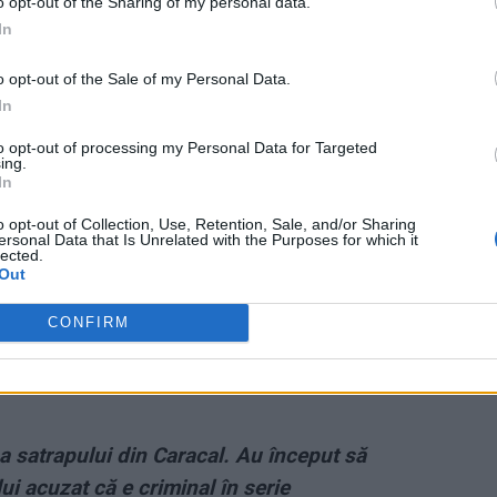
o opt-out of the Sharing of my personal data.
In
spărut în cursul zilei de miercuri, 24 iulie 2019, a
o opt-out of the Sale of my Personal Data.
 trei ori chiar, dându-le anchetatorilor indicii despre
In
cu lux de amănunte zona. Le-a vorbit de o „casă veche,
to opt-out of processing my Personal Data for Targeted
ni“.
ing.
In
ris de-abia 19 ore mai târziu, când au găsit mai multe
o opt-out of Collection, Use, Retention, Sale, and/or Sharing
ersonal Data that Is Unrelated with the Purposes for which it
erii care se presupune că i-ar aparţine Alexandrei
lected.
Out
CONFIRM
roiectul ZIARISTII.COM!
a satrapului din Caracal. Au început să
ui acuzat că e criminal în serie