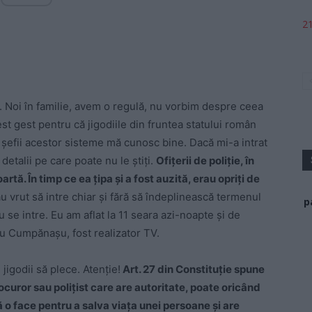
21
. Noi în familie, avem o regulă, nu vorbim despre ceea
est gest pentru că jigodiile din fruntea statului român
 şefii acestor sisteme mă cunosc bine. Dacă mi-a intrat
detalii pe care poate nu le ştiţi.
Ofiţerii de poliţie, în
rtă. În timp ce ea ţipa şi a fost auzită, erau opriţi de
au vrut să intre chiar şi fără să îndeplinească termenul
p
 se intre. Eu am aflat la 11 seara azi-noapte şi de
u Cumpănaşu, fost realizator TV.
jigodii să plece. Atenţie!
Art. 27 din Constituţie spune
rocuror sau poliţist care are autoritate, poate oricând
ă o face pentru a salva viaţa unei persoane şi are