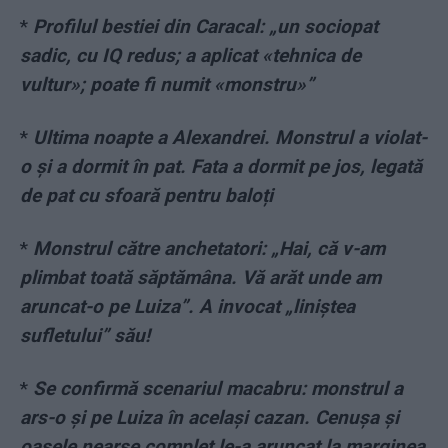
*
Profilul bestiei din Caracal: „un sociopat
sadic, cu IQ redus; a aplicat «tehnica de
vultur»; poate fi numit «monstru»”
*
Ultima noapte a Alexandrei. Monstrul a violat-
o și a dormit în pat. Fata a dormit pe jos, legată
de pat cu sfoară pentru baloți
*
Monstrul către anchetatori: „Hai, că v-am
plimbat toată săptămâna. Vă arăt unde am
aruncat-o pe Luiza”. A invocat „liniștea
sufletului” său!
*
Se confirmă scenariul macabru: monstrul a
ars-o și pe Luiza în același cazan. Cenușa și
oasele nearse complet le-a aruncat la marginea