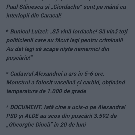
Paul Stănescu și „Ciordache” sunt pe mână cu
interlopii din Caracal!
*
Bunicul Luizei: „Să vină Iordache! Să vină toți
politicienii care au făcut legi pentru criminali!
Au dat legi să scape niște nemernici din
pușcărie!”
*
Cadavrul Alexandrei a ars în 5-6 ore.
Monstrul a folosit vaselină și carbid, obținând
temperatura de 1.000 de grade
*
DOCUMENT. Iată cine a ucis-o pe Alexandra!
PSD și ALDE au scos din pușcării 3.592 de
„Gheorghe Dincă” în 20 de luni