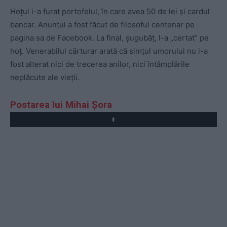
Hoțul i-a furat portofelul, în care avea 50 de lei și cardul
bancar. Anunțul a fost făcut de filosoful centenar pe
pagina sa de Facebook. La final, șugubăț, l-a „certat” pe
hoț. Venerabilul cărturar arată că simțul umorului nu i-a
fost alterat nici de trecerea anilor, nici întâmplările
neplăcute ale vieții.
Postarea lui Mihai Șora
Play