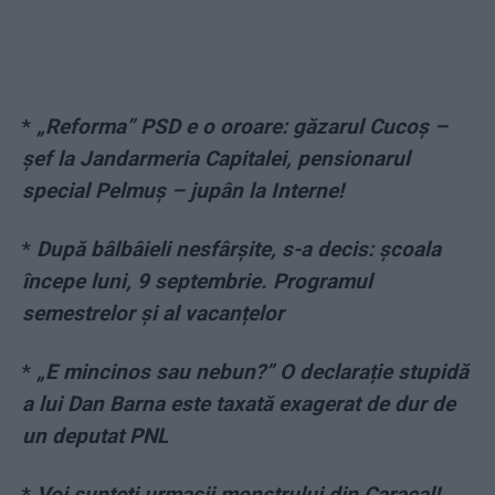
*
„Reforma” PSD e o oroare: găzarul Cucoș –
șef la Jandarmeria Capitalei, pensionarul
special Pelmuș – jupân la Interne!
*
După bâlbâieli nesfârșite, s-a decis: școala
începe luni, 9 septembrie. Programul
semestrelor și al vacanțelor
*
„E mincinos sau nebun?” O declarație stupidă
a lui Dan Barna este taxată exagerat de dur de
un deputat PNL
*
Voi sunteți urmașii monstrului din Caracal!