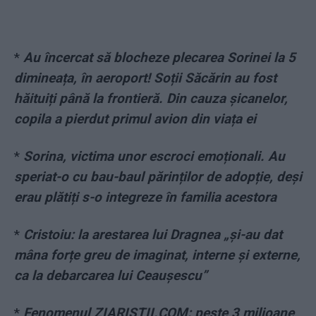
*
Au încercat să blocheze plecarea Sorinei la 5
dimineața, în aeroport! Soții Săcărin au fost
hăituiți până la frontieră. Din cauza șicanelor,
copila a pierdut primul avion din viața ei
*
Sorina, victima unor escroci emoționali. Au
speriat-o cu bau-baul părinților de adopție, deși
erau plătiți s-o integreze în familia acestora
*
Cristoiu: la arestarea lui Dragnea „și-au dat
mâna forțe greu de imaginat, interne și externe,
ca la debarcarea lui Ceaușescu”
*
Fenomenul ZIARISTII.COM: peste 3 milioane