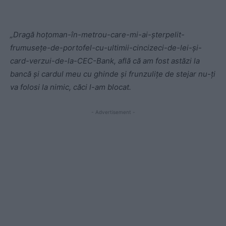
„Dragă hoțoman-în-metrou-care-mi-ai-șterpelit-
frumusețe-de-portofel-cu-ultimii-cincizeci-de-lei-și-
card-verzui-de-la-CEC-Bank, află că am fost astăzi la
bancă și cardul meu cu ghinde și frunzulițe de stejar nu-ți
va folosi la nimic, căci l-am blocat.
- Advertisement -