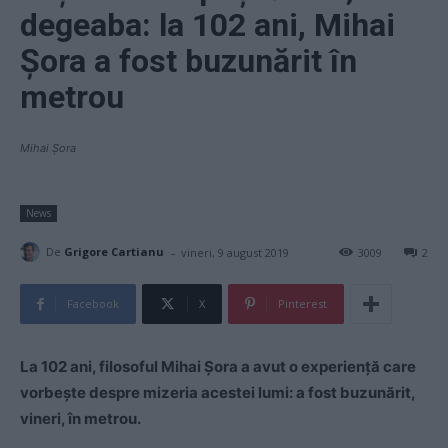
degeaba: la 102 ani, Mihai
Șora a fost buzunărit în
metrou
Mihai Șora
News
-
De
Grigore Cartianu
vineri, 9 august 2019
3009
2
Facebook
X
Pinterest
La 102 ani, filosoful Mihai Șora a avut o experiență care
vorbește despre mizeria acestei lumi: a fost buzunărit,
vineri, în metrou.