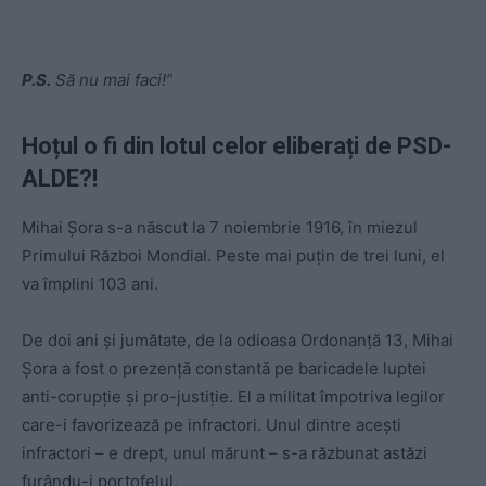
P.S.
Să nu mai faci!”
Hoțul o fi din lotul celor eliberați de PSD-
ALDE?!
Mihai Șora s-a născut la 7 noiembrie 1916, în miezul
Primului Război Mondial. Peste mai puțin de trei luni, el
va împlini 103 ani.
De doi ani și jumătate, de la odioasa Ordonanță 13, Mihai
Șora a fost o prezență constantă pe baricadele luptei
anti-corupție și pro-justiție. El a militat împotriva legilor
care-i favorizează pe infractori. Unul dintre acești
infractori – e drept, unul mărunt – s-a răzbunat astăzi
furându-i portofelul.