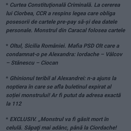
*
Curtea Constituţională Criminală. La cererea
lui Ciorbea, CCR a respins legea care obliga
posesorii de cartele pre-pay să-şi dea datele
personale. Monstrul din Caracal folosea cartele
*
Oltul, Sicilia României. Mafia PSD Olt care a
condamnat-o pe Alexandra: Iordache – Vâlcov
– Stănescu – Ciocan
*
Ghinionul teribil al Alexandrei: n-a ajuns la
noptiera în care se afla buletinul expirat al
soției monstrului! Ar fi putut da adresa exactă
la 112
*
EXCLUSIV. „Monstrul va fi găsit mort în
celulă. Săpaţi mai adânc, până la Ciordache!