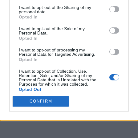
*
Diabolic! Avocatul lui Dragnea a fost trimis
I want to opt-out of the Sharing of my
personal data.
„să lupte” cu monstrul din Caracal, ca să
Opted In
acopere complicitățile dintre PSD și interlopi
I want to opt-out of the Sale of my
Personal Data.
Opted In
I want to opt-out of processing my
Personal Data for Targeted Advertising.
Opted In
I want to opt-out of Collection, Use,
Retention, Sale, and/or Sharing of my
Personal Data that Is Unrelated with the
ad
Purposes for which it was collected.
Opted Out
CONFIRM