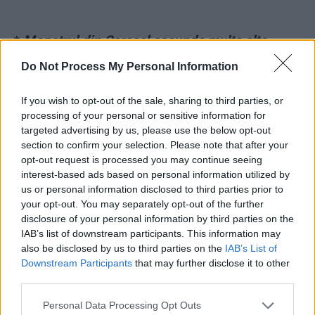
*
Monstrul din Caracal ascunde multe alte
grozăvii. E bănuit că a omorât cel puțin cinci
Do Not Process My Personal Information
fete. Noi detalii din anchetă
If you wish to opt-out of the sale, sharing to third parties, or
processing of your personal or sensitive information for
*
Monstrul din Caracal era obsedat sexual. El
targeted advertising by us, please use the below opt-out
stocase filme porno în calculator
section to confirm your selection. Please note that after your
opt-out request is processed you may continue seeing
*
Guvernul a întocmit un raport imbecil. Vei fi
interest-based ads based on personal information utilized by
us or personal information disclosed to third parties prior to
salvat doar dacă suni la 112, nu și dacă-ți suni
your opt-out. You may separately opt-out of the further
mama de pe cartelă prepay!
disclosure of your personal information by third parties on the
IAB’s list of downstream participants. This information may
also be disclosed by us to third parties on the
IAB’s List of
*
Misterul celor trei telefoane a fost dezlegat.
Downstream Participants
that may further disclose it to other
De ce le-a lăsat monstrul din Caracal în camera
third parties.
Alexandrei
Personal Data Processing Opt Outs