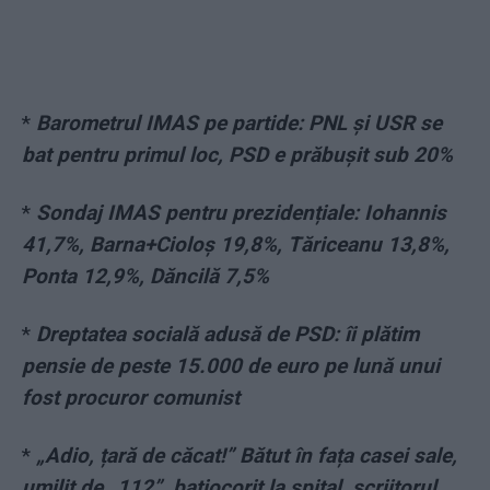
*
Barometrul IMAS pe partide: PNL și USR se
bat pentru primul loc, PSD e prăbușit sub 20%
*
Sondaj IMAS pentru prezidențiale: Iohannis
41,7%, Barna+Cioloș 19,8%, Tăriceanu 13,8%,
Ponta 12,9%, Dăncilă 7,5%
*
Dreptatea socială adusă de PSD: îi plătim
pensie de peste 15.000 de euro pe lună unui
fost procuror comunist
*
„Adio, țară de căcat!” Bătut în fața casei sale,
umilit de „112”, batjocorit la spital, scriitorul