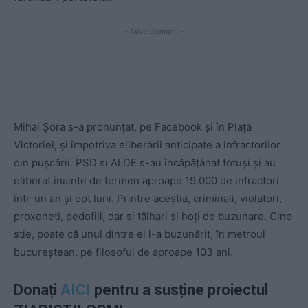
- Advertisement -
Mihai Șora s-a pronunțat, pe Facebook și în Piața
Victoriei, și împotriva eliberării anticipate a infractorilor
din pușcării. PSD și ALDE s-au încăpățânat totuși și au
eliberat înainte de termen aproape 19.000 de infractori
într-un an și opt luni. Printre aceștia, criminali, violatori,
proxeneți, pedofili, dar și tâlhari și hoți de buzunare. Cine
știe, poate că unul dintre ei l-a buzunărit, în metroul
bucureștean, pe filosoful de aproape 103 ani.
Donați
AICI
pentru a susține proiectul