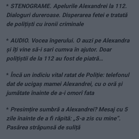
*
STENOGRAME. Apelurile Alexandrei la 112.
Dialoguri dureroase. Disperarea fetei e tratată
de polițiști cu ironii criminale
*
AUDIO. Vocea îngerului. O auzi pe Alexandra
și îți vine să-i sari cumva în ajutor. Doar
polițiștii de la 112 au fost de piatră…
*
Încă un indiciu vital ratat de Poliție: telefonul
dat de ucigaș mamei Alexandrei, cu o oră și
jumătate înainte de a-i omorî fata
*
Presimțire sumbră a Alexandrei? Mesaj cu 5
zile înainte de a fi răpită: „S-a zis cu mine”.
Pasărea străpunsă de suliță