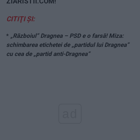
ZIARISTII.COM!
CITIŢI ŞI:
*
„Războiul” Dragnea – PSD e o farsă! Miza:
schimbarea etichetei de „partidul lui Dragnea”
cu cea de „partid anti-Dragnea”
ad