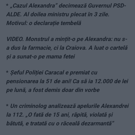
*
„Cazul Alexandra” decimează Guvernul PSD-
ALDE. Al doilea ministru plecat în 3 zile.
Motivul: o declarație tembelă
VIDEO. Monstrul a mințit-o pe Alexandra: nu s-
a dus la farmacie, ci la Craiova. A luat o cartelă
și a sunat-o pe mama fetei
*
Șeful Poliției Caracal e premiat cu
pensionarea la 51 de ani! Ca să ia 12.000 de lei
pe lună, a fost demis doar din vorbe
*
Un criminolog analizează apelurile Alexandrei
la 112. „O fată de 15 ani, răpită, violată şi
bătută, e tratată cu o răceală dezarmantă”