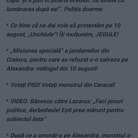
capu’ și îl pun în poarta liceului! Să umble cu
lumânarea după ea!”. Poliția doarme
*
Ce bine că ne dai voie să protestăm pe 10
august, „Unchiule”! Îți mulțumim, JEGULE!
*
„Misiunea specială” a jandarmilor din
Craiova, pentru care au refuzat s-o salveze pe
Alexandra: mitingul din 10 august!
*
Votați PSD! Votați monstrul din Caracal!
*
VIDEO. Băsescu către Lazarus: „Faci jocuri
politice, derbedeule! Ești prea mărunt pentru
subiectul ăsta”
*
După ce a omorât-o pe Alexandra, monstrul s-