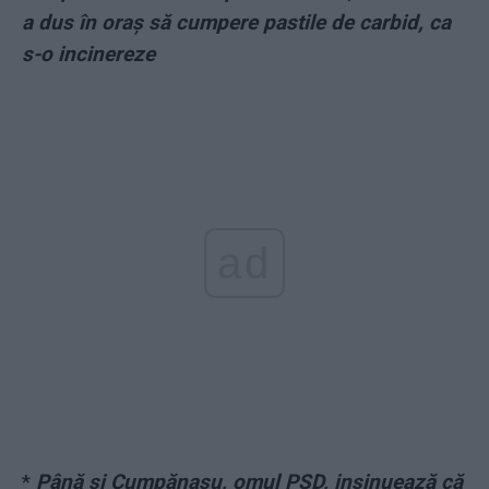
a dus în oraș să cumpere pastile de carbid, ca
s-o incinereze
ad
*
Până și Cumpănașu, omul PSD, insinuează că