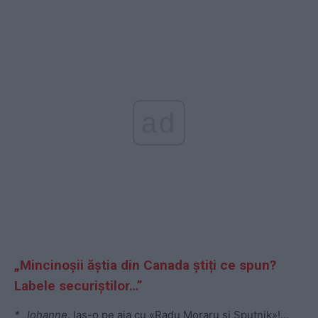
ad
„Mincinoșii ăștia din Canada știți ce spun?
Labele securiștilor…”
* „Iohanne,
las-o pe aia cu «Radu Moraru și Sputnik»!…