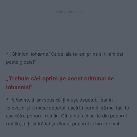
- Advertisement -
* „Ghinion,
Iohanne!
Că de-aia te-am prins și ți-am dat
peste gioale!”
„Trebuie să-l oprim pe acest criminal de
Iohannis!”
* „Iohanne,
ți-am spus că-ți mușc degetul… sar în
televizor și-ți mușc degetul, dacă îți permiți să mai faci tu
așa către poporul român. Că tu nu faci parte din poporul
român, tu ți-ai trădat și vândut poporul și țara de mult.”