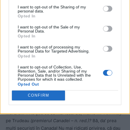
trebuiască să ne ascundem și în munți”
I want to opt-out of the Sharing of my
personal data.
Opted In
* „Căutați-ne pe Nașul TV Canada, aici ne găsiți… din
motive de securitate. Am ajuns mai rău ca Europa Liberă.
I want to opt-out of the Sale of my
Personal Data.
O să trebuiască să ne ascundem, mâine-poimâine, și în
Opted In
munți.”
I want to opt-out of processing my
Personal Data for Targeted Advertising.
* „Nu vedeți? Nu ne mai pot întrerupe! STS-u’… uite-așa
Opted In
moare de ciudă. Și cu SRI-u’ și cu toți securiștii…”
I want to opt-out of Collection, Use,
Retention, Sale, and/or Sharing of my
Personal Data that Is Unrelated with the
„Au trezit-o și pe o băbăciune de-aicea… Bă,
Purposes for which it was collected.
Opted Out
da’ prea mulți securiști în Canada!”
CONFIRM
* „Au trezit-o și pe o băbăciune de-aicea… au ridicat-o
din morți și a început și aia: «Radu Moraru… Radu
Moraru…». Nu știu ce să mai facă. Bă, mâine mi-l trimiteți
pe Trudeau
(premierul Canadei – n. red.)?
Bă, da’ prea
mulți securiști în Canada! Nu mai ridicați privirea, că dau