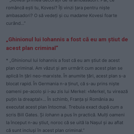
româncă ești tu, Kovesi? Îți vinzi țara pentru niște
ambasadori? O să vedeți și cu
madame
Kovesi foarte
curând…”
„Ghinionul lui Iohannis a fost că eu am știut de
acest plan criminal”
* „Ghinionul lui Iohannis a fost că eu am știut de acest
plan criminal. Am văzut și am urmărit cum acest plan se
aplică în țări neo-marxiste. În anumite țări, acest plan s-a
blocat rapid. În Germania n-a ținut, că s-au prins niște
oameni pe-acolo și i-au zis lui Merkel: «Merkel, tu virează
puțin la dreapta!»… În schimb, Franța și România au
executat acest plan întocmai. Trebuia exact după cum a
scris Bill Gates. Și
Iohann
a pus în practică. Mulți oameni
la început n-au știut, noroc că se uită la Nașul și au aflat
că sunt incluși în acest plan criminal.”