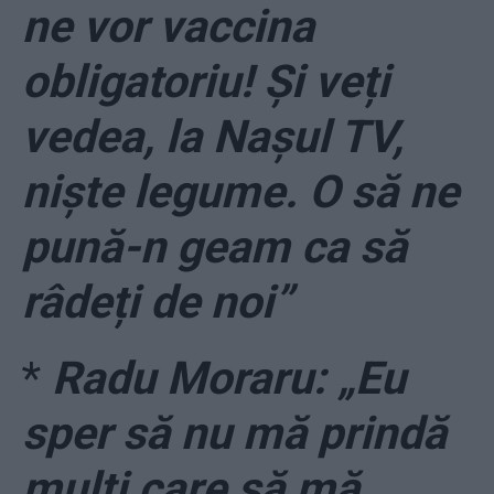
ne vor vaccina
obligatoriu! Și veți
vedea, la Nașul TV,
niște legume. O să ne
pună-n geam ca să
râdeți de noi”
*
Radu Moraru: „Eu
sper să nu mă prindă
mulți care să mă