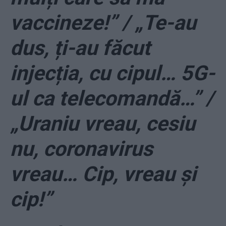
vaccineze!” / „Te-au
dus, ți-au făcut
injecția, cu cipul… 5G-
ul ca telecomandă…” /
„Uraniu vreau, cesiu
nu, coronavirus
vreau… Cip, vreau și
cip!”