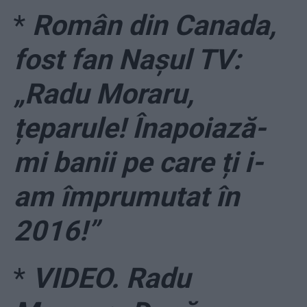
*
Român din Canada,
fost fan Nașul TV:
„Radu Moraru,
țeparule! Înapoiază-
mi banii pe care ți i-
am împrumutat în
2016!”
*
VIDEO. Radu