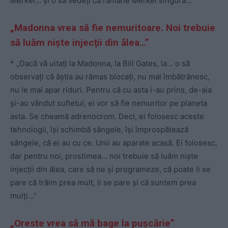
Merkel… și o să vedeți că rămâne Merkel singură…”
„Madonna vrea să fie nemuritoare. Noi trebuie
să luăm niște injecții din ălea…”
* „Dacă vă uitați la Madonna, la Bill Gates, la… o să
observați că ăștia au rămas blocați, nu mai îmbătrânesc,
nu le mai apar riduri. Pentru că cu asta i-au prins, de-aia
și-au vândut sufletul, ei vor să fie nemuritor pe planeta
asta. Se cheamă adrenocrom. Deci, ei folosesc aceste
tehnologii, își schimbă sângele, își împrospătează
sângele, că ei au cu ce. Unii au aparate acasă. Ei folosesc,
dar pentru noi, prostimea… noi trebuie să luăm niște
injecții din ălea, care să ne și programeze, că poate li se
pare că trăim prea mult, li se pare și că suntem prea
mulți…”
„Oreste vrea să mă bage la pușcărie”