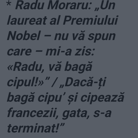
*
Radu Moraru: „Un
laureat al Premiului
Nobel – nu vă spun
care – mi-a zis:
«Radu, vă bagă
cipul!»” / „Dacă-ți
bagă cipu’ și cipează
francezii, gata, s-a
terminat!”