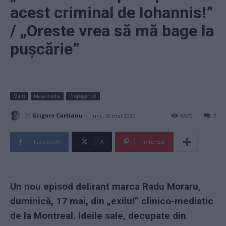
acest criminal de Iohannis!”
/ „Oreste vrea să mă bage la
pușcărie”
Main
Mass-media
Propagandă
-
De
Grigore Cartianu
luni, 18 mai 2020
6570
7
Facebook
X
Pinterest
Un nou episod delirant marca Radu Moraru,
duminică, 17 mai, din „exilul” clinico-mediatic
de la Montreal.
Ideile sale, decupate din