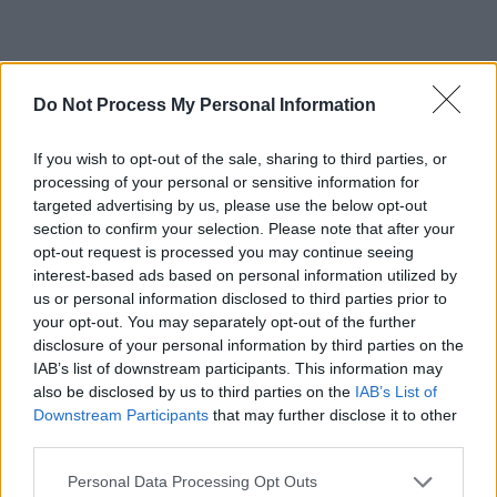
Do Not Process My Personal Information
ad
If you wish to opt-out of the sale, sharing to third parties, or
processing of your personal or sensitive information for
targeted advertising by us, please use the below opt-out
section to confirm your selection. Please note that after your
opt-out request is processed you may continue seeing
interest-based ads based on personal information utilized by
us or personal information disclosed to third parties prior to
your opt-out. You may separately opt-out of the further
* „Dacă mai zic și de Hurezeanu și de relațiile Germaniei
disclosure of your personal information by third parties on the
cu Rusia… Bă,
Iohanne,
ești mort de frică! Înseamnă că
IAB’s list of downstream participants. This information may
also be disclosed by us to third parties on the
IAB’s List of
te-apasă Merkel asta de nu mai știi pe unde să scapi! Și
Downstream Participants
that may further disclose it to other
Nașul te apasă!”
third parties.
„Am ajuns mai rău ca Europa Liberă. O să
Personal Data Processing Opt Outs