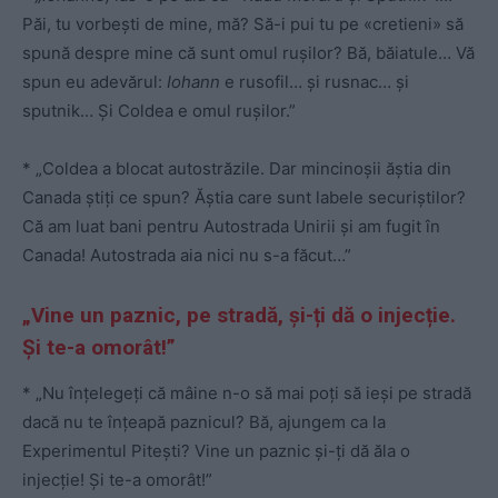
Păi, tu vorbești de mine, mă? Să-i pui tu pe «cretieni» să
spună despre mine că sunt omul rușilor? Bă, băiatule… Vă
spun eu adevărul:
Iohann
e rusofil… și rusnac… și
sputnik… Și Coldea e omul rușilor.”
* „Coldea a blocat autostrăzile. Dar mincinoșii ăștia din
Canada știți ce spun? Ăștia care sunt labele securiștilor?
Că am luat bani pentru Autostrada Unirii și am fugit în
Canada! Autostrada aia nici nu s-a făcut…”
„Vine un paznic, pe stradă, și-ți dă o injecție.
Și te-a omorât!”
* „Nu înțelegeți că mâine n-o să mai poți să ieși pe stradă
dacă nu te înțeapă paznicul? Bă, ajungem ca la
Experimentul Pitești? Vine un paznic și-ți dă ăla o
injecție! Și te-a omorât!”