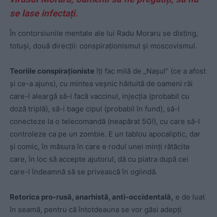
se lase infectați.
În contorsiunile mentale ale lui Radu Moraru se disting,
totuși, două direcții: conspiraționismul și moscovismul.
Teoriile conspiraționiste
îți fac milă de „Nașul” (ce a afost
și ce-a ajuns), cu mintea veșnic hăituită de oameni răi
care-l aleargă să-i facă vaccinul, injecția (probabil cu
doză triplă), să-i bage cipul (probabil în fund), să-l
conecteze la o telecomandă (neapărat 5G!), cu care să-l
controleze ca pe un zombie. E un tablou apocaliptic, dar
și comic, în măsura în care e rodul unei minți rătăcite
care, în loc să accepte ajutorul, dă cu piatra după cei
care-l îndeamnă să se privească în oglindă.
Retorica pro-rusă, anarhistă, anti-occidentală,
e de luat
în seamă, pentru că întotdeauna se vor găsi adepți