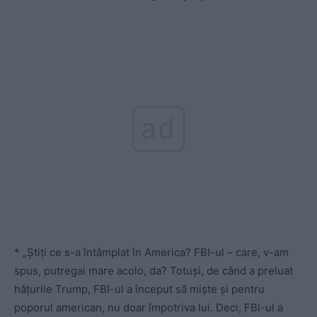
ad
* „Știți ce s-a întâmplat în America? FBI-ul – care, v-am
spus, putregai mare acolo, da? Totuși, de când a preluat
hățurile Trump, FBI-ul a început să miște și pentru
poporul american, nu doar împotriva lui. Deci, FBI-ul a