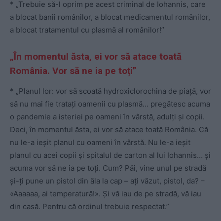
* „Trebuie să-l oprim pe acest criminal de Iohannis, care
a blocat banii românilor, a blocat medicamentul românilor,
a blocat tratamentul cu plasmă al românilor!”
„În momentul ăsta, ei vor să atace toată
România. Vor să ne ia pe toți”
* „Planul lor: vor să scoată hydroxiclorochina de piață, vor
să nu mai fie tratați oamenii cu plasmă… pregătesc acuma
o pandemie a isteriei pe oameni în vârstă, adulți și copii.
Deci, în momentul ăsta, ei vor să atace toată România. Că
nu le-a ieșit planul cu oameni în vârstă. Nu le-a ieșit
planul cu acei copii și spitalul de carton al lui Iohannis… și
acuma vor să ne ia pe toți. Cum? Păi, vine unul pe stradă
și-ți pune un pistol din ăla la cap – ați văzut, pistol, da? –
«Aaaaaa, ai temperatură!». Și vă iau de pe stradă, vă iau
din casă. Pentru că ordinul trebuie respectat.”