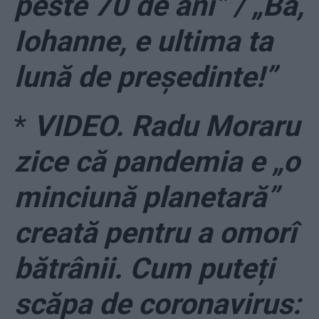
peste 70 de ani” / „Bă,
Iohanne, e ultima ta
lună de președinte!”
*
VIDEO. Radu Moraru
zice că pandemia e „o
minciună planetară”
creată pentru a omorî
bătrânii. Cum puteți
scăpa de coronavirus: