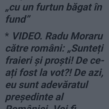
„cu un furtun băgat în
fund”
*
VIDEO. Radu Moraru
către români: „Sunteți
fraieri și proști! De ce-
ați fost la vot?! De azi,
eu sunt adevăratul
președinte al