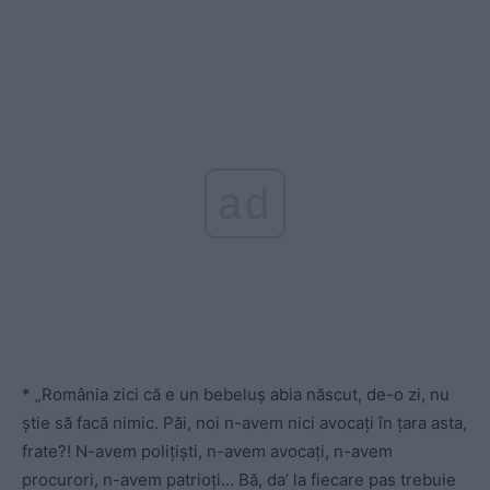
ad
* „România zici că e un bebeluș abia născut, de-o zi, nu
știe să facă nimic. Păi, noi n-avem nici avocați în țara asta,
frate?! N-avem polițiști, n-avem avocați, n-avem
procurori, n-avem patrioți… Bă, da’ la fiecare pas trebuie