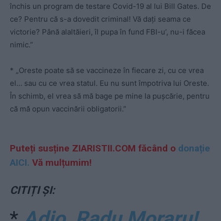
închis un program de testare Covid-19 al lui Bill Gates. De
ce? Pentru că s-a dovedit criminal! Vă dați seama ce
victorie? Până alaltăieri, îl pupa în fund FBI-u’, nu-i făcea
nimic.”
* „Oreste poate să se vaccineze în fiecare zi, cu ce vrea
el… sau cu ce vrea statul. Eu nu sunt împotriva lui Oreste.
În schimb, el vrea să mă bage pe mine la pușcărie, pentru
că mă opun vaccinării obligatorii.”
Puteți susține ZIARISTII.COM făcând o
donație
AICI.
Vă mulțumim!
CITIȚI ȘI:
*
Adio, Radu Moraru!