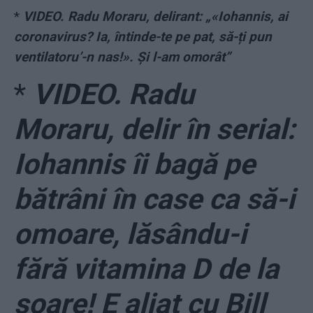
*
VIDEO. Radu Moraru, delirant: „«Iohannis, ai
coronavirus? Ia, întinde-te pe pat, să-ți pun
ventilatoru’-n nas!». Și l-am omorât”
*
VIDEO. Radu
Moraru, delir în serial:
Iohannis îi bagă pe
bătrâni în case ca să-i
omoare, lăsându-i
fără vitamina D de la
soare! E aliat cu Bill