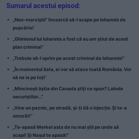
Sumarul acestui episod:
„Neo-marxiștii” încearcă să-l scape pe Iohannis de
pușcărie!
„Ghinionul lui Iohannis a fost că eu am știut de acest
plan criminal”
„Trebuie să-l oprim pe acest criminal de Iohannis!”
„În momentul ăsta, ei vor să atace toată România. Vor
să ne ia pe toți”
„Mincinoșii ăștia din Canada știți ce spun? Labele
securiștilor…”
„Vine un paznic, pe stradă, și-ți dă o injecție. Și te-a
omorât!”
„Te-apasă Merkel asta de nu mai știi pe unde să
scapi! Și Nașul te apasă!”