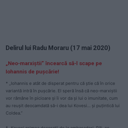
Delirul lui Radu Moraru (17 mai 2020)
„Neo-marxiștii” încearcă să-l scape pe
Iohannis de pușcărie!
* „Iohannis e atât de disperat pentru că știe că în orice
variantă intră în pușcărie. El speră însă că neo-marxiștii
vor rămâne în picioare și îi vor da și lui o imunitate, cum
au reușit deocamdată să-i dea lui Kovesi… și puțintică lui
Coldea.”
* „Kovesi primea decorații de la ambasadori. Păi, ce