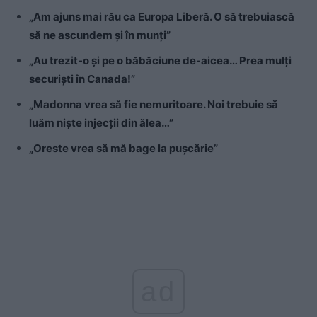
„Am ajuns mai rău ca Europa Liberă. O să trebuiască
să ne ascundem și în munți”
„Au trezit-o și pe o băbăciune de-aicea… Prea mulți
securiști în Canada!”
„Madonna vrea să fie nemuritoare. Noi trebuie să
luăm niște injecții din ălea…”
„Oreste vrea să mă bage la pușcărie”
ad