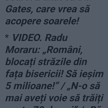
Gates, care vrea să
acopere soarele!
*
VIDEO. Radu
Moraru: „Români,
blocați străzile din
fața bisericii! Să ieșim
5 milioane!” / „N-o să
mai aveți voie să trăiți