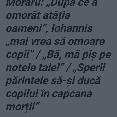
Moraru: „După ce a
omorât atâția
oameni”, Iohannis
„mai vrea să omoare
copii” / „Bă, mă piș pe
notele tale!” / „Sperii
părintele să-și ducă
copilul în capcana
morții”