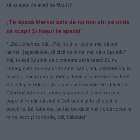
să vă spun ce aveți de făcut?!”
„Te-apasă Merkel asta de nu mai știi pe unde
să scapi! Și Nașul te apasă!”
* „Băi,
Iohanne,
băi… Păi, nu ți-e rușine, mă, să pui
lacheii, jagardelele, să zică de mine, mă, că-s Sputnik?
Păi, tu ești Sputnik de dimineața până seara! Eu nu
înțeleg cum nu s-au prins americanii, mă, băiatule! Bă, tu
ai bani… dacă spun și unde ai banii, s-a terminat cu tine!
Vin ăștia, te ridică – da’ acum avem nevoie de stabilitate.
Când mă întorc eu, atuncea putem să facem rocada:
poporul român să vină la Cotroceni și tu să pleci la
pușcărie. Bă, Iohanne, un lacheu dacă mai ridică vocea la
mine, scot și conturile, băi, băiatule!”