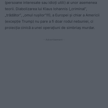
(persoane interesate sau idioți utili) ai unor asemenea
teorii. Diabolizarea lui Klaus Iohannis („criminal”,
„trădător”, „omul rușilor”!!!), a Europei și chiar a Americii
(excepție Trump) nu pare a fi doar rodul nebuniei, ci
proiecția cinică a unei operațiuni de simbriaș murdar.
- Advertisement -