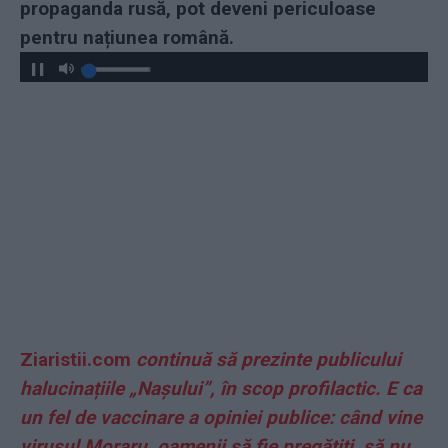
propaganda rusă, pot deveni periculoase
pentru națiunea română.
Ziaristii.com
continuă să prezinte publicului
halucinațiile „Nașului”, în scop profilactic. E ca
un fel de vaccinare a opiniei publice: când vine
virusul Moraru, oamenii să fie pregătiți, să nu