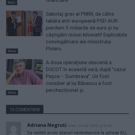
Main
Sabotaj grav al PNRR, de către
tabăra anti-europeană PSD-AUR:
pierdem 5 miliarde de euro și nu
câștigăm niciun kilowatt! Explicațiile
convingătoare ale ministrului
Pîslaru
News
A doua operațiune obscenă a
DIICOT în această vară, după ”cazul
Pașca – Dumbrava”. Un fost
consilier al lui Băsescu a fost
percheziționat și...
News
15 COMENTARII
Adriana Negruti
vineri, 15 mai 2020 La 16.42
Sa vedeti acum atacuri neobolsevice la adresa EU,