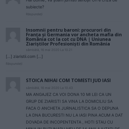
subiecte?
Răspundeți
Insomnii pentru baroni: procurori din
Franța și Germania vor ancheta mafia din
România cot la cot cu DNA | Uniunea
Ziariștilor Profesioniști din România
sâmbătă, 16 mai 2020 La 10.21
[…] ziaristii.com […]
Răspundeți
STOICA NIHAI COM TOMESTI JUD IASI
sâmbătă, 16 mai 2020 La 10.43
MA ANGAJEZ CA VOI DONA 10 MI LEI CA UN
GRUP DE ZIARISTI SA VINA LA DOMICILIU SA
FACA O ANCHETA JURNALISTICA SA O DEPUNA
LA DNA BUCURESTI NU LA IASI PINA ACUM A DAT
DOVADA DE INCOPENTENTA , HOTI STAU CU
MINA IN BUZUNARU MEU DE 14 ANII AJUTATI DE