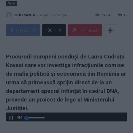
News
-
De
Redacţia
vineri, 15 mai 2020
260649
15
Facebook
X
Pinterest
Procurorii europeni conduși de Laura Codruța
Kovesi care vor investiga infracțiunile comise
de mafia politică și economică din România ar
urma să primească sprijin direct de la un
departament special înființat în cadrul DNA,
prevede un proiect de lege al Ministerului
Justiției.