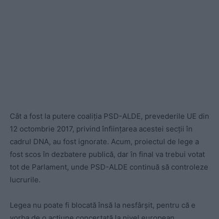
Cât a fost la putere coaliția PSD-ALDE, prevederile UE din
12 octombrie 2017, privind înființarea acestei secții în
cadrul DNA, au fost ignorate. Acum, proiectul de lege a
fost scos în dezbatere publică, dar în final va trebui votat
tot de Parlament, unde PSD-ALDE continuă să controleze
lucrurile.
Legea nu poate fi blocată însă la nesfârșit, pentru că e
vorba de o acțiune concertată la nivel european.