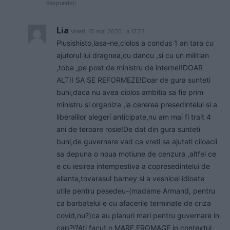
Răspundeți
Lia
vineri, 15 mai 2020 La 17.23
Plusishisto,lasa-ne,ciolos a condus 1 an tara cu
ajutorul lui dragnea,cu dancu ,si cu un militian
,toba ,pe post de ministru de interne!!DOAR
ALTII SA SE REFORMEZE!Doar de gura sunteti
buni,daca nu avea ciolos ambitia sa fie prim
ministru si organiza ,la cererea presedintelui si a
liberalilor alegeri anticipate,nu am mai fi trait 4
ani de teroare rosie!De dat din gura sunteti
buni,de guvernare vad ca vreti sa ajutati ciloacii
sa depuna o noua motiune de cenzura ,altfel ce
e cu iesirea intempestiva a copresedintelui de
alianta,tovarasul barney si a vesnicei idioate
utile pentru pesedeu-(madame Armand, pentru
ca barbatelul e cu afacerile terminate de criza
covid,nu?)ca au planuri mari pentru guvernare in
cap?!?Ati facut o MARE FROMAGE in contextul