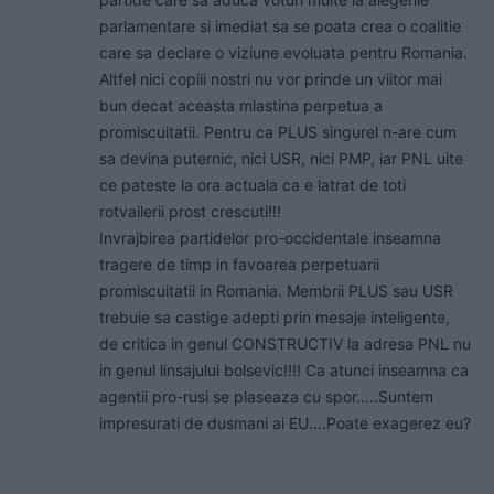
parlamentare si imediat sa se poata crea o coalitie
care sa declare o viziune evoluata pentru Romania.
Altfel nici copiii nostri nu vor prinde un viitor mai
bun decat aceasta mlastina perpetua a
promiscuitatii. Pentru ca PLUS singurel n-are cum
sa devina puternic, nici USR, nici PMP, iar PNL uite
ce pateste la ora actuala ca e latrat de toti
rotvailerii prost crescuti!!!
Invrajbirea partidelor pro-occidentale inseamna
tragere de timp in favoarea perpetuarii
promiscuitatii in Romania. Membrii PLUS sau USR
trebuie sa castige adepti prin mesaje inteligente,
de critica in genul CONSTRUCTIV la adresa PNL nu
in genul linsajului bolsevic!!!! Ca atunci inseamna ca
agentii pro-rusi se plaseaza cu spor…..Suntem
impresurati de dusmani ai EU….Poate exagerez eu?