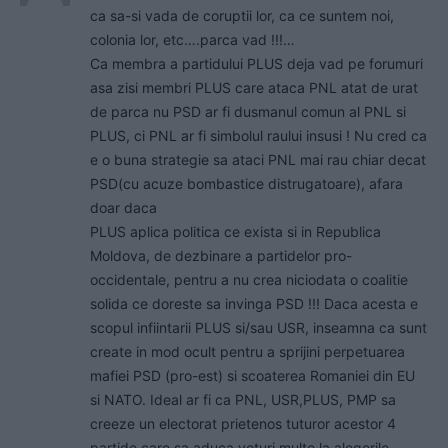
ca sa-si vada de coruptii lor, ca ce suntem noi,
colonia lor, etc….parca vad !!!…
Ca membra a partidului PLUS deja vad pe forumuri
asa zisi membri PLUS care ataca PNL atat de urat
de parca nu PSD ar fi dusmanul comun al PNL si
PLUS, ci PNL ar fi simbolul raului insusi ! Nu cred ca
e o buna strategie sa ataci PNL mai rau chiar decat
PSD(cu acuze bombastice distrugatoare), afara
doar daca
PLUS aplica politica ce exista si in Republica
Moldova, de dezbinare a partidelor pro-
occidentale, pentru a nu crea niciodata o coalitie
solida ce doreste sa invinga PSD !!! Daca acesta e
scopul infiintarii PLUS si/sau USR, inseamna ca sunt
create in mod ocult pentru a sprijini perpetuarea
mafiei PSD (pro-est) si scoaterea Romaniei din EU
si NATO. Ideal ar fi ca PNL, USR,PLUS, PMP sa
creeze un electorat prietenos tuturor acestor 4
partide care sa aduca voturi multe la alegerile