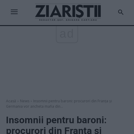
ad
Acasă
News
Insomnii pentru baroni: procurori din Franța și
Germania vor ancheta mafia din...
Insomnii pentru baroni:
procurori din Franța și