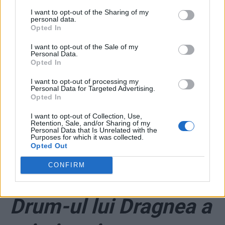
I want to opt-out of the Sharing of my
*
„Varanul” pune la
personal data.
Opted In
bătaie 5 milioane de
I want to opt-out of the Sale of my
Personal Data.
Opted In
dolari ca să fardeze
I want to opt-out of processing my
Personal Data for Targeted Advertising.
imaginea slută a
Opted In
Antenei 3. Parteneriat
I want to opt-out of Collection, Use,
Retention, Sale, and/or Sharing of my
Personal Data that Is Unrelated with the
Purposes for which it was collected.
costisitor cu CNN
Opted Out
CONFIRM
*
În plină criză, Tel
Drum-ul lui Dragnea a