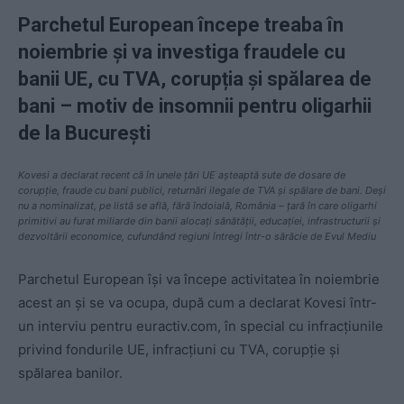
Parchetul European începe treaba în
noiembrie și va investiga fraudele cu
banii UE, cu TVA, corupția și spălarea de
bani – motiv de insomnii pentru oligarhii
de la București
Kovesi a declarat recent că în unele țări UE așteaptă sute de dosare de
corupție, fraude cu bani publici, returnări ilegale de TVA și spălare de bani. Deși
nu a nominalizat, pe listă se află, fără îndoială, România – țară în care oligarhi
primitivi au furat miliarde din banii alocați sănătății, educației, infrastructurii și
dezvoltării economice, cufundând regiuni întregi într-o sărăcie de Evul Mediu
Parchetul European își va începe activitatea în noiembrie
acest an și se va ocupa, după cum a declarat Kovesi într-
un interviu pentru euractiv.com, în special cu infracțiunile
privind fondurile UE, infracțiuni cu TVA, corupție și
spălarea banilor.