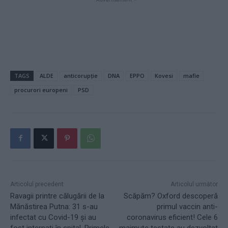
TAGS
ALDE
anticorupție
DNA
EPPO
Kovesi
mafie
procurori europeni
PSD
Articolul precedent
Articolul următor
Ravagii printre călugării de la
Scăpăm? Oxford descoperă
Mănăstirea Putna: 31 s-au
primul vaccin anti-
infectat cu Covid-19 și au
coronavirus eficient! Cele 6
fost internați în spital. Primele
maimuțe testate au dezvoltat