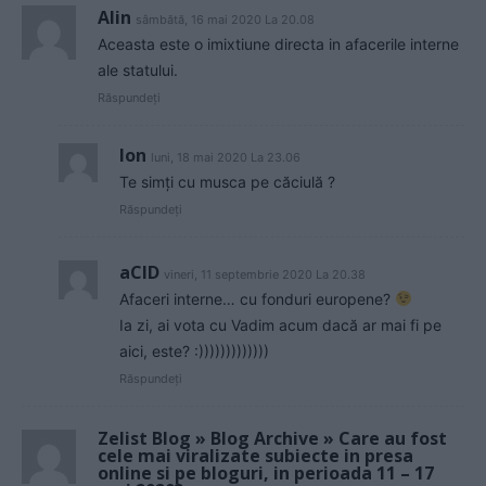
Alin
sâmbătă, 16 mai 2020 La 20.08
Aceasta este o imixtiune directa in afacerile interne
ale statului.
Răspundeți
Ion
luni, 18 mai 2020 La 23.06
Te simți cu musca pe căciulă ?
Răspundeți
aCID
vineri, 11 septembrie 2020 La 20.38
Afaceri interne… cu fonduri europene?
Ia zi, ai vota cu Vadim acum dacă ar mai fi pe
aici, este? :)))))))))))))
Răspundeți
Zelist Blog » Blog Archive » Care au fost
cele mai viralizate subiecte in presa
online si pe bloguri, in perioada 11 – 17