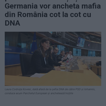
Germania vor ancheta mafia
din România cot la cot cu
DNA
Laura Codruța Kovesi, dată afară de la șefia DNA de către PSD și Iohannis,
conduce acum Parchetul European și anchetează hoțiile