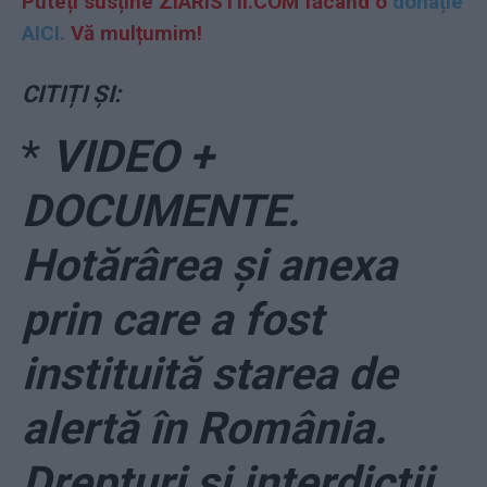
Puteți susține ZIARISTII.COM făcând o
donație
AICI.
Vă mulțumim!
CITIȚI ȘI:
*
VIDEO +
DOCUMENTE.
Hotărârea și anexa
prin care a fost
instituită starea de
alertă în România.
Drepturi și interdicții