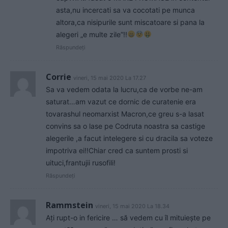
asta,nu incercati sa va cocotati pe munca
altora,ca nisipurile sunt miscatoare si pana la
alegeri „e multe zile”!!
Răspundeți
Corrie
vineri, 15 mai 2020 La 17.27
Sa va vedem odata la lucru,ca de vorbe ne-am
saturat…am vazut ce dornic de curatenie era
tovarashul neomarxist Macron,ce greu s-a lasat
convins sa o lase pe Codruta noastra sa castige
alegerile ,a facut intelegere si cu dracila sa voteze
impotriva ei!!Chiar cred ca suntem prosti si
uituci,frantujii rusofili!
Răspundeți
Rammstein
vineri, 15 mai 2020 La 18.34
Ați rupt-o in fericire … să vedem cu îl mituiește pe