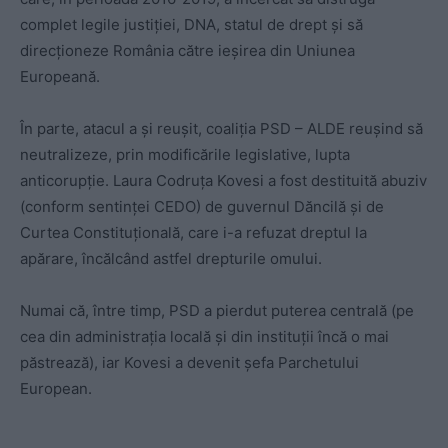
complet legile justiției, DNA, statul de drept și să
direcționeze România către ieșirea din Uniunea
Europeană.
În parte, atacul a și reușit, coaliția PSD – ALDE reușind să
neutralizeze, prin modificările legislative, lupta
anticorupție. Laura Codruța Kovesi a fost destituită abuziv
(conform sentinței CEDO) de guvernul Dăncilă și de
Curtea Constituțională, care i-a refuzat dreptul la
apărare, încălcând astfel drepturile omului.
Numai că, între timp, PSD a pierdut puterea centrală (pe
cea din administrația locală și din instituții încă o mai
păstrează), iar Kovesi a devenit șefa Parchetului
European.