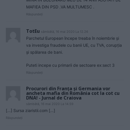
MAFIEA DIN PSD .VA MULTUMESC .
Răspundeți
TotEu
sâmbătă, 16 mai 2020 La 12.26
Parchetul European începe treaba în noiembrie și
va investiga fraudele cu banii UE, cu TVA, corupția
și spălarea de bani.
Puteti incepe cu primarii de sectoare ex:sect 3
Răspundeți
Procurori din Franța și Germania vor
ancheta mafia din România cot la cot cu
DNA! - Jurnal de Craiova
sâmbătă, 16 mai 2020 La 14.59
[…] Sursa ziaristii.com […]
Răspundeți