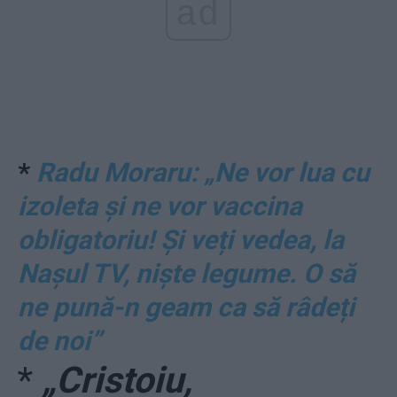
ad
*
Radu Moraru: „Ne vor lua cu
izoleta și ne vor vaccina
obligatoriu! Și veți vedea, la
Nașul TV, niște legume. O să
ne pună-n geam ca să râdeți
de noi”
*
„Cristoiu,