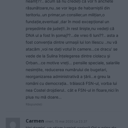
neamț??.. acum să nu credeți că vor fi anchete
răsunătoare,nu..se vor lega de habarniștii din
teritoriu..un primar,un consilier,un milițian,o
fundație,eventual ,dar în mod excepțional un
președinte de județ!!..în rest liniște,nu vedeți că
DNA ul a fost în șomaj??…de vreo 6 luni??.. asta a
fost convenția dintre urmașii lui Ion Iliescu ..nu vă
atacăm ,voi ne dați votul în camere…ce dracu’ se
vede de la Sulina înțelegerea dintre ciolacu și
Orban…ce motive vreți… pensiile speciale, salariile
nesimțite, reducerea numărului de bugetari,
reorganizarea administrativă a țării…e greu la
români cu democrația.. trăiască FSN-ul, vorba lui
nea Costel drojdierul.. cât e FSN-ul in floare,nici în
plua nu mă doare…
Răspundeți
Carmen
vineri, 15 mai 2020 La 23.37
Hai domle’, va știam jurnisti serioși! Ori e criza de