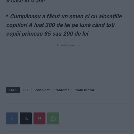
6 case în 4 ani!
*
Cumpănașu a făcut un șmen și cu alocațiile
copiilor! A luat 300 de lei pe lună când toți
copiii primeau 85 sau 200 de lei
- Advertisement -
TAGS
BEC
candidat
fantomă
radu moraru