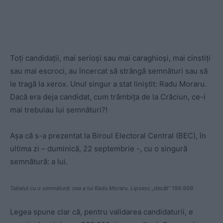
Toți candidații, mai serioși sau mai caraghioși, mai cinstiți
sau mai escroci, au încercat să strângă semnături sau să
le tragă la xerox. Unul singur a stat liniștit: Radu Moraru.
Dacă era deja candidat, cum trâmbița de la Crăciun, ce-i
mai trebuiau lui semnături?!
Așa că s-a prezentat la Biroul Electoral Central (BEC), în
ultima zi – duminică, 22 septembrie -, cu o singură
semnătură: a lui.
Tabelul cu o semnătură: cea a lui Radu Moraru. Lipsesc „decât” 199.999.
Legea spune clar că, pentru validarea candidaturii, e