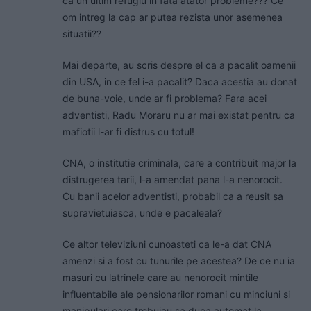
ca un ultim refugiu in fata atator probleme??? Ce
om intreg la cap ar putea rezista unor asemenea
situatii??
Mai departe, au scris despre el ca a pacalit oamenii
din USA, in ce fel i-a pacalit? Daca acestia au donat
de buna-voie, unde ar fi problema? Fara acei
adventisti, Radu Moraru nu ar mai existat pentru ca
mafiotii l-ar fi distrus cu totul!
CNA, o institutie criminala, care a contribuit major la
distrugerea tarii, l-a amendat pana l-a nenorocit.
Cu banii acelor adventisti, probabil ca a reusit sa
supravietuiasca, unde e pacaleala?
Ce altor televiziuni cunoasteti ca le-a dat CNA
amenzi si a fost cu tunurile pe acestea? De ce nu ia
masuri cu latrinele care au nenorocit mintile
influentabile ale pensionarilor romani cu minciuni si
manipulari care trebuiau sa duca automat la