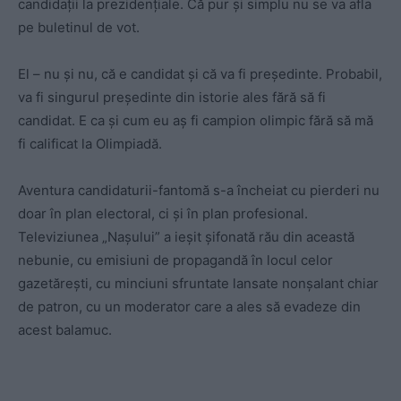
candidații la prezidențiale. Că pur și simplu nu se va afla
pe buletinul de vot.
El – nu și nu, că e candidat și că va fi președinte. Probabil,
va fi singurul președinte din istorie ales fără să fi
candidat. E ca și cum eu aș fi campion olimpic fără să mă
fi calificat la Olimpiadă.
Aventura candidaturii-fantomă s-a încheiat cu pierderi nu
doar în plan electoral, ci și în plan profesional.
Televiziunea „Nașului” a ieșit șifonată rău din această
nebunie, cu emisiuni de propagandă în locul celor
gazetărești, cu minciuni sfruntate lansate nonșalant chiar
de patron, cu un moderator care a ales să evadeze din
acest balamuc.