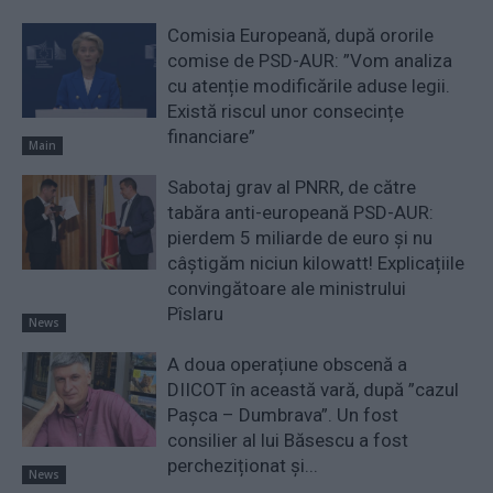
Comisia Europeană, după ororile
comise de PSD-AUR: ”Vom analiza
cu atenție modificările aduse legii.
Există riscul unor consecințe
financiare”
Main
Sabotaj grav al PNRR, de către
tabăra anti-europeană PSD-AUR:
pierdem 5 miliarde de euro și nu
câștigăm niciun kilowatt! Explicațiile
convingătoare ale ministrului
Pîslaru
News
A doua operațiune obscenă a
DIICOT în această vară, după ”cazul
Pașca – Dumbrava”. Un fost
consilier al lui Băsescu a fost
percheziționat și...
News