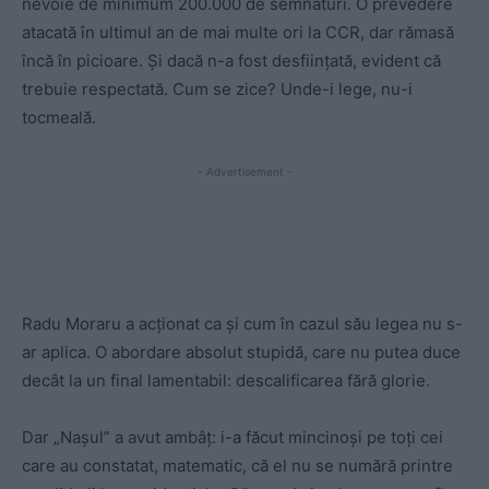
nevoie de minimum 200.000 de semnături. O prevedere
atacată în ultimul an de mai multe ori la CCR, dar rămasă
încă în picioare. Și dacă n-a fost desființată, evident că
trebuie respectată. Cum se zice? Unde-i lege, nu-i
tocmeală.
- Advertisement -
Radu Moraru a acționat ca și cum în cazul său legea nu s-
ar aplica. O abordare absolut stupidă, care nu putea duce
decât la un final lamentabil: descalificarea fără glorie.
Dar „Nașul” a avut ambâț: i-a făcut mincinoși pe toți cei
care au constatat, matematic, că el nu se numără printre