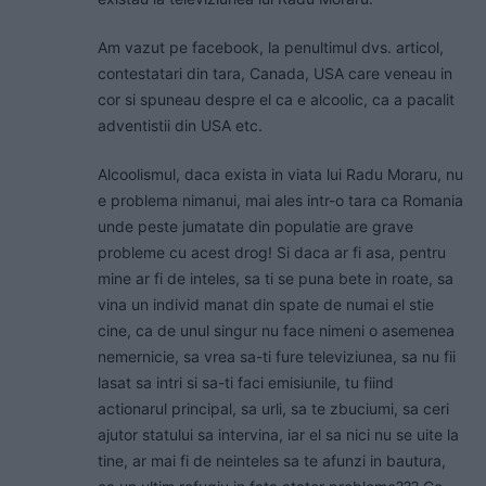
Am vazut pe facebook, la penultimul dvs. articol,
contestatari din tara, Canada, USA care veneau in
cor si spuneau despre el ca e alcoolic, ca a pacalit
adventistii din USA etc.
Alcoolismul, daca exista in viata lui Radu Moraru, nu
e problema nimanui, mai ales intr-o tara ca Romania
unde peste jumatate din populatie are grave
probleme cu acest drog! Si daca ar fi asa, pentru
mine ar fi de inteles, sa ti se puna bete in roate, sa
vina un individ manat din spate de numai el stie
cine, ca de unul singur nu face nimeni o asemenea
nemernicie, sa vrea sa-ti fure televiziunea, sa nu fii
lasat sa intri si sa-ti faci emisiunile, tu fiind
actionarul principal, sa urli, sa te zbuciumi, sa ceri
ajutor statului sa intervina, iar el sa nici nu se uite la
tine, ar mai fi de neinteles sa te afunzi in bautura,