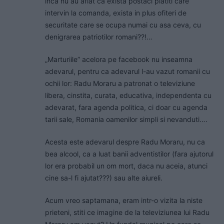
inca nu au aflat ca exista postaci platiti care
intervin la comanda, exista in plus ofiteri de
securitate care se ocupa numai cu asa ceva, cu
denigrarea patriotilor romani??!…
„Marturiile” acelora pe facebook nu inseamna
adevarul, pentru ca adevarul l-au vazut romanii cu
ochii lor: Radu Moraru a patronat o televiziune
libera, cinstita, curata, educativa, independenta cu
adevarat, fara agenda politica, ci doar cu agenda
tarii sale, Romania oamenilor simpli si nevanduti….
Acesta este adevarul despre Radu Moraru, nu ca
bea alcool, ca a luat banii adventistilor (fara ajutorul
lor era probabil un om mort, daca nu aceia, atunci
cine sa-l fi ajutat???) sau alte aiureli.
Acum vreo saptamana, eram intr-o vizita la niste
prieteni, stiti ce imagine de la televiziunea lui Radu