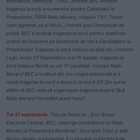
semnătura „Redacția”. Titlul:
„Bombă: BEC dorește
tragerea la sorți a numerelor pentru Candidații la
Președinție, FĂRĂ Radu Moraru, «Nașul» TV!”
. Textul
(cam agramat, ca și titlul):
„Potrivit unui Comunicat de
presă, BEC a amânat tragerea la sorți pentru stabilirea
ordinii de înscriere pe Buletinele de Vot a Candidaților la
Președinție! Tragerea la sorți trebuia să aibă loc, conform
Legii, vineri 27 Septembrie ora 11! Așadar, tragerea la
sorți trebuia făcută cu cei 17 candidați, inclusiv Radu
Moraru! BEC a încălcat din nou Legea electorală și a
mutat tragerea la sorți a doua zi, la ora 9.30! Din surse,
aflăm că BEC vrea să organizeze tragerea la sorți fără
Radu Moraru! Incredibil acest haos!”.
Tot 27 septembrie.
Titlu pe Nasul.tv:
„Șoc! Biroul
Electoral Central, BEC, respinge candidatura lui Radu
Moraru la Președinția României”.
Zero text! Titlul și atât.
Niciun detaliu suplimentar. E o inovație publicistică de