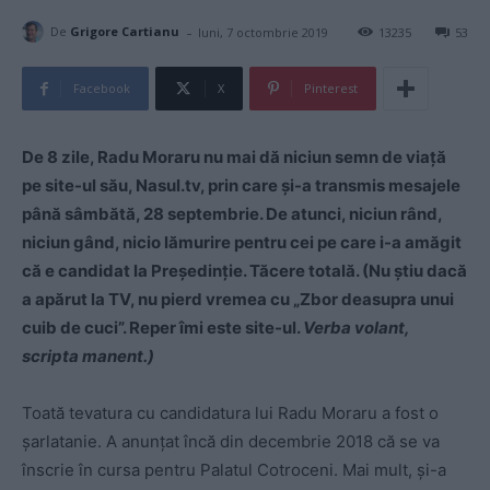
-
De
Grigore Cartianu
luni, 7 octombrie 2019
13235
53
Facebook
X
Pinterest
De 8 zile, Radu Moraru nu mai dă niciun semn de viață
pe site-ul său, Nasul.tv, prin care și-a transmis mesajele
până sâmbătă, 28 septembrie. De atunci, niciun rând,
niciun gând, nicio lămurire pentru cei pe care i-a amăgit
că e candidat la Președinție. Tăcere totală. (Nu știu dacă
a apărut la TV, nu pierd vremea cu „Zbor deasupra unui
cuib de cuci”. Reper îmi este site-ul.
Verba volant,
scripta manent.)
Toată tevatura cu candidatura lui Radu Moraru a fost o
șarlatanie. A anunțat încă din decembrie 2018 că se va
înscrie în cursa pentru Palatul Cotroceni. Mai mult, și-a