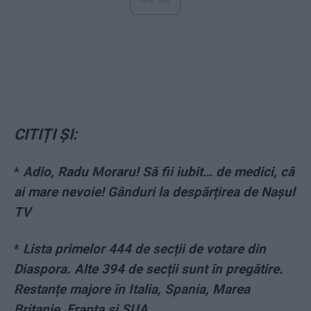
CITIȚI ȘI:
*
Adio, Radu Moraru! Să fii iubit… de medici, că
ai mare nevoie! Gânduri la despărțirea de Nașul
TV
*
Lista primelor 444 de secții de votare din
Diaspora. Alte 394 de secții sunt în pregătire.
Restanțe majore în Italia, Spania, Marea
Britanie, Franța și SUA