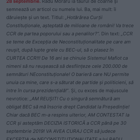
28 septembrie.
Radu Moraru ia taurul de coarne și
semnează un articol cu numele lui. Ba, mai mult: îi
dăruiește și un text. Titlul:
„Hotărârea Curții
Constituționale, așteptată de milioane de români! Va trece
CCR de partea poporului sau a penalilor?”.
Din text:
„CCR
se teme de Excepția de Neconstituționalitate pe care am
reușit, după lupte grele cu BEC-ul, să o plasez în
CURTEA CCR!!! De 16 ani se chinuie Sistemul Mafiot ca
nimeni să nu reușească să desființeze cele 200.000 de
semnături NEconstituționale! O barieră care NU permite
unuia ca mine, care s-a săturat de partide și politicieni, să
intre în cursa prezidențială!”
. Și, cu exces de majuscule
nevrotice:
„AM REUȘIT! Cu o singură semnătură am
obligat BEC să mă înscrie drept Candidat la Președinție!
Chiar dacă BEC m-a respins ulterior, AM CONTESTAT la
CCR și asteptăm DECIZIA ISTORICĂ a CCR până pe 30
septembrie 2019! VA AVEA CURAJ CCR să judece
EXCEPȚIA de NECONSTITUȚIONALITATE a lui RADU