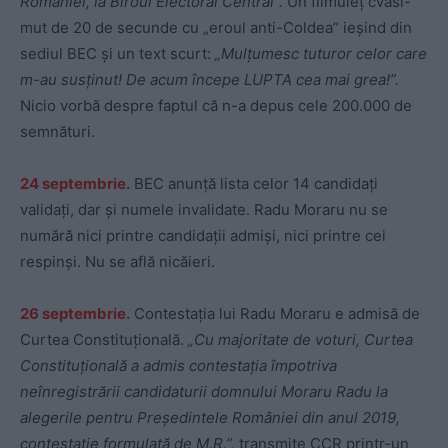
României, la Biroul Electoral Central”.
Un filmuleț cvasi-
mut de 20 de secunde cu „eroul anti-Coldea” ieșind din
sediul BEC și un text scurt:
„Mulțumesc tuturor celor care
m-au susținut! De acum începe LUPTA cea mai grea!”.
Nicio vorbă despre faptul că n-a depus cele 200.000 de
semnături.
24 septembrie.
BEC anunță lista celor 14 candidați
validați, dar și numele invalidate. Radu Moraru nu se
numără nici printre candidații admiși, nici printre cei
respinși. Nu se află nicăieri.
26 septembrie.
Contestația lui Radu Moraru e admisă de
Curtea Constituțională.
„Cu majoritate de voturi, Curtea
Constituțională a admis contestația împotriva
neînregistrării candidaturii domnului Moraru Radu la
alegerile pentru Președintele României din anul 2019,
contestație formulată de M.R.”,
transmite CCR printr-un