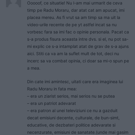
Ooooof, ce situatie! Nu l-am mai urmarit de ceva
timp pe Radu Moraru, dar atat cat am apucat, imi
placea mereu. As fi vrut sa am timp sa ma uit la
video-urile recente de pe yt astfel incat sa nu
vorbesc fara sa imi fac o opinie personala. Pacat ca
s-a produs fisura aceasta intre dvs. si el, nu pot sa-
mi explic ce s-a intamplat atat de grav de s-a ajuns
aici. Stiti ca va am la suflet mult de tot, deci nu
incerc sa va combat opinia, ci doar sa mi-o spun pe
a mea.
Din cate imi amintesc, uitati care era imaginea lui
Radu Moraru in fata mea:
– era un ziarist serios, mai serios nu se putea
– era un patriot adevarat
– era patron al unei televiziuni ce nu a gazduit
decat emisiuni decente, culturale, de bun-simt,
educative, de dezbateri politice adevarate si
necenzurate, emisiuni de sanatate.(unde mai gasim