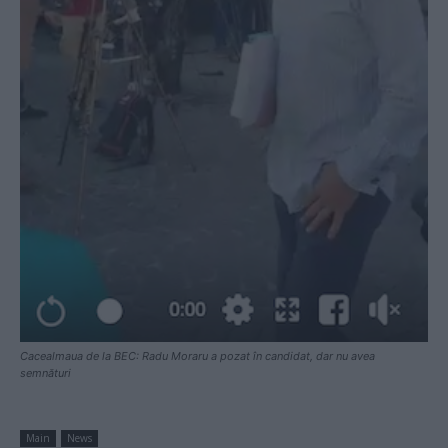
Cacealmaua de la BEC: Radu Moraru a pozat în candidat, dar nu avea
semnături
Main
News