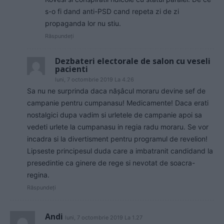
s-o fi dand anti-PSD cand repeta zi de zi
propaganda lor nu stiu.
Răspundeți
Dezbateri electorale de salon cu veseli
pacienti
luni, 7 octombrie 2019 La 4.26
Sa nu ne surprinda daca năşâcul moraru devine sef de
campanie pentru cumpanasu! Medicamente! Daca erati
nostalgici dupa vadim si urletele de campanie apoi sa
vedeti urlete la cumpanasu in regia radu moraru. Se vor
incadra si la divertisment pentru programul de revelion!
Lipseste principesul duda care a imbatranit candidand la
presedintie ca ginere de rege si nevotat de soacra-
regina.
Răspundeți
Andi
luni, 7 octombrie 2019 La 1.27