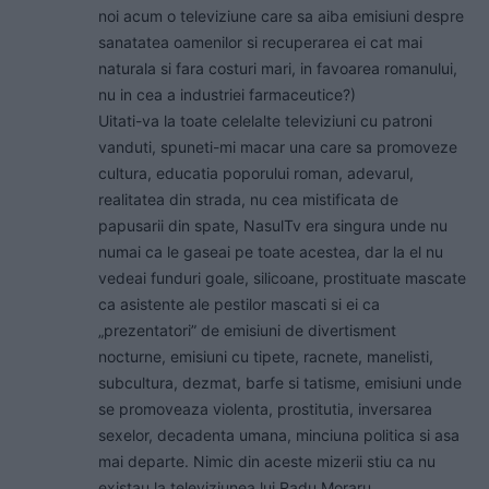
noi acum o televiziune care sa aiba emisiuni despre
sanatatea oamenilor si recuperarea ei cat mai
naturala si fara costuri mari, in favoarea romanului,
nu in cea a industriei farmaceutice?)
Uitati-va la toate celelalte televiziuni cu patroni
vanduti, spuneti-mi macar una care sa promoveze
cultura, educatia poporului roman, adevarul,
realitatea din strada, nu cea mistificata de
papusarii din spate, NasulTv era singura unde nu
numai ca le gaseai pe toate acestea, dar la el nu
vedeai funduri goale, silicoane, prostituate mascate
ca asistente ale pestilor mascati si ei ca
„prezentatori” de emisiuni de divertisment
nocturne, emisiuni cu tipete, racnete, manelisti,
subcultura, dezmat, barfe si tatisme, emisiuni unde
se promoveaza violenta, prostitutia, inversarea
sexelor, decadenta umana, minciuna politica si asa
mai departe. Nimic din aceste mizerii stiu ca nu
existau la televiziunea lui Radu Moraru.