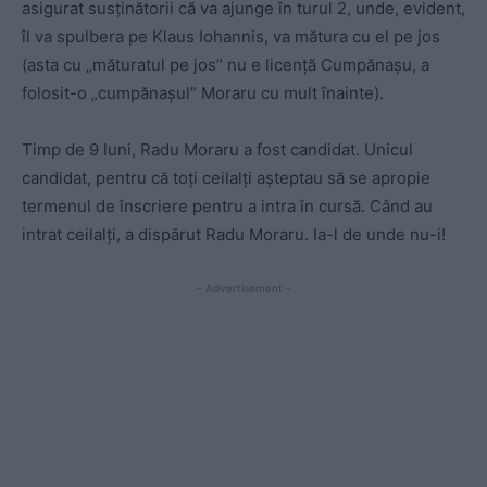
asigurat susținătorii că va ajunge în turul 2, unde, evident,
îl va spulbera pe Klaus Iohannis, va mătura cu el pe jos
(asta cu „măturatul pe jos” nu e licență Cumpănașu, a
folosit-o „cumpănașul” Moraru cu mult înainte).
Timp de 9 luni, Radu Moraru a fost candidat. Unicul
candidat, pentru că toți ceilalți așteptau să se apropie
termenul de înscriere pentru a intra în cursă. Când au
intrat ceilalți, a dispărut Radu Moraru. Ia-l de unde nu-i!
- Advertisement -