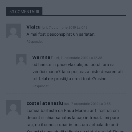
53 COMENTARII
Vlaicu
luni, 7 octombrie 2019 La 0.18
A mai fost desconspirat un sarlatan.
Răspundeți
wernner
luni, 11 noiembrie 2019 La 12.38
odihneste in pace vlaicule,pui botul fara sa
verifici macar?daca posteaza niste descreerati
tot felul de prostii,tu crezi toate?rusine
Răspundeți
costel atanasiu
luni, 7 octombrie 2019 La 0.55
Lumea barfeste ca Radu Moraru ar fi fost un om
decent si chiar sanatos la cap in trecut. Imi pare
rau, eu il cunosc doar in postura actuala de anti-
Kovesi si conspiratii ridicole cu statul paralel. De ce