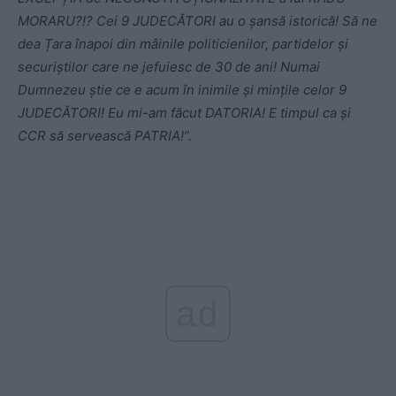
MORARU?!? Cei 9 JUDECĂTORI au o șansă istorică! Să ne
dea Țara înapoi din mâinile politicienilor, partidelor și
securiștilor care ne jefuiesc de 30 de ani! Numai
Dumnezeu știe ce e acum în inimile și mințile celor 9
JUDECĂTORI! Eu mi-am făcut DATORIA! E timpul ca și
CCR să servească PATRIA!”.
ad