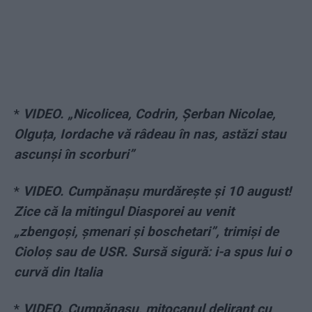
*
VIDEO. „Nicolicea, Codrin, Șerban Nicolae,
Olguța, Iordache vă râdeau în nas, astăzi stau
ascunși în scorburi”
*
VIDEO. Cumpănașu murdărește și 10 august!
Zice că la mitingul Diasporei au venit
„zbengoși, șmenari și boschetari”, trimiși de
Cioloș sau de USR. Sursă sigură: i-a spus lui o
curvă din Italia
*
VIDEO. Cumpănașu, mitocanul delirant cu