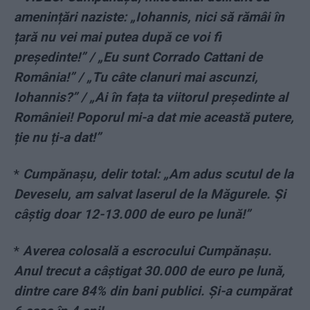
amenințări naziste: „Iohannis, nici să rămâi în
țară nu vei mai putea după ce voi fi
președinte!” / „Eu sunt Corrado Cattani de
România!” / „Tu câte clanuri mai ascunzi,
Iohannis?” / „Ai în fața ta viitorul președinte al
României! Poporul mi-a dat mie această putere,
ție nu ți-a dat!”
*
Cumpănașu, delir total: „Am adus scutul de la
Deveselu, am salvat laserul de la Măgurele. Și
câștig doar 12-13.000 de euro pe lună!”
*
Averea colosală a escrocului Cumpănașu.
Anul trecut a câștigat 30.000 de euro pe lună,
dintre care 84% din bani publici. Și-a cumpărat