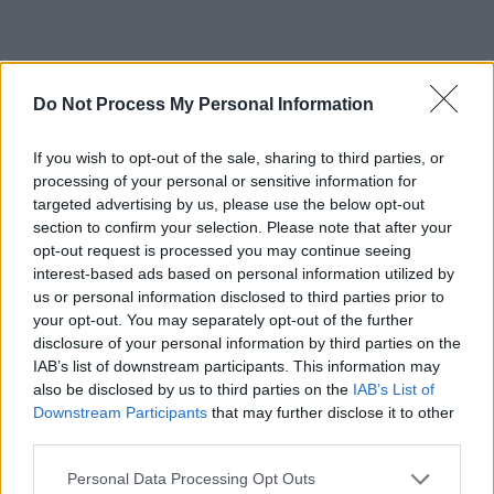
Apoi, tăcere. Povestea cu CCR, care ar trebui să judece
Do Not Process My Personal Information
excepția de neconstituționalitate ridicată de Radu Moraru,
a fost o nouă cacealma. CCR nu avea așa ceva pe ordinea
If you wish to opt-out of the sale, sharing to third parties, or
de zi. Iar speța respectivă a fost atacată de alții, la Curte,
processing of your personal or sensitive information for
targeted advertising by us, please use the below opt-out
cu multe luni înainte, fără succes concret.
section to confirm your selection. Please note that after your
opt-out request is processed you may continue seeing
Aceasta a fost povestea candidatului-fantomă Radu
interest-based ads based on personal information utilized by
Moraru. Un candidat care n-a fost niciodată candidat, dar
us or personal information disclosed to third parties prior to
care crede și acum că e candidat. Căci nu se mai
your opt-out. You may separately opt-out of the further
disclosure of your personal information by third parties on the
mulțumește să-i mintă pe alții, de o vreme se minte pe el
IAB’s list of downstream participants. This information may
însuși.
also be disclosed by us to third parties on the
IAB’s List of
Downstream Participants
that may further disclose it to other
Puteți susține ZIARISTII.COM făcând o
donație
third parties.
AICI.
Vă mulțumim!
Personal Data Processing Opt Outs