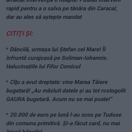
rapid pentru a o salva pe tânăra din Caracal,
dar au ales să aştepte mandat
CITIŢI ŞI:
*
Dăncilă, urmașa lui Ștefan cel Mare! Îl
înfruntă curajoasă pe Soliman-Iohannis.
Halucinațiile lui Fifor Comicul
*
Cîţu a avut dreptate: vine Marea Tăiere
bugetară! „Au măsluit datele şi au tot rostogolit
GAURA bugetară. Acum nu se mai poate!”
*
20.000 de euro pe lună l-au scos pe Tudose
din comuna primitivă. Și-a făcut card, nu mai
înjură băncile!