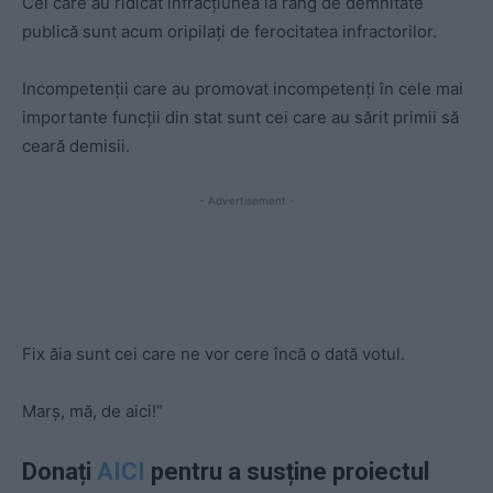
Cei care au ridicat infracțiunea la rang de demnitate
publică sunt acum oripilați de ferocitatea infractorilor.
Incompetenții care au promovat incompetenți în cele mai
importante funcții din stat sunt cei care au sărit primii să
ceară demisii.
- Advertisement -
Fix ăia sunt cei care ne vor cere încă o dată votul.
Marș, mă, de aici!”
Donați
AICI
pentru a susține proiectul