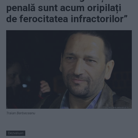
penală sunt acum oripilați
de ferocitatea infractorilor”
Traian Berbeceanu
Dezvăluiri