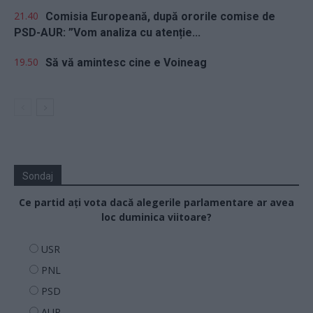
21.40
Comisia Europeană, după ororile comise de
PSD-AUR: ”Vom analiza cu atenție...
19.50
Să vă amintesc cine e Voineag
Sondaj
Ce partid ați vota dacă alegerile parlamentare ar avea
loc duminica viitoare?
USR
PNL
PSD
AUR