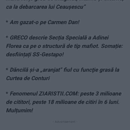
ca la debarcarea lui Ceaușescu”
*
Am gazat-o pe Carmen Dan!
*
GRECO descrie Secția Specială a Adinei
Florea ca pe o structură de tip mafiot. Somație:
desființați SS-Gestapo!
*
Dăncilă și-a „aranjat” fiul cu funcţie grasă la
Curtea de Conturi
*
Fenomenul ZIARISTII.COM: peste 3 milioane
de cititori, peste 18 milioane de citiri în 6 luni.
Mulțumim!
- Advertisement -