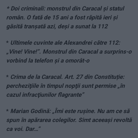
* Doi criminali: monstrul din Caracal și statul
român. O fată de 15 ani a fost răpită ieri și
găsită tranșată azi, deși a sunat la 112
*
Ultimele cuvinte ale Alexandrei către 112:
„Vine! Vine!”. Monstrul din Caracal a surprins-o
vorbind la telefon și a omorât-o
*
Crima de la Caracal. Art. 27 din Constituție:
percheziţiile în timpul nopţii sunt permise „în
cazul infracţiunilor flagrante”
*
Marian Godină: „Îmi este rușine. Nu am ce să
spun în apărarea colegilor. Simt aceeași revoltă
ca voi. Dar…”