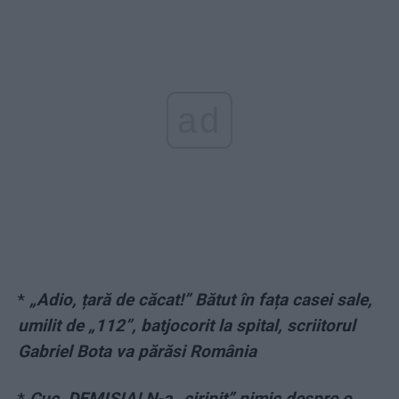
ad
*
„Adio, țară de căcat!” Bătut în fața casei sale,
umilit de „112”, batjocorit la spital, scriitorul
Gabriel Bota va părăsi România
*
Cuc, DEMISIA! N-a „ciripit” nimic despre o