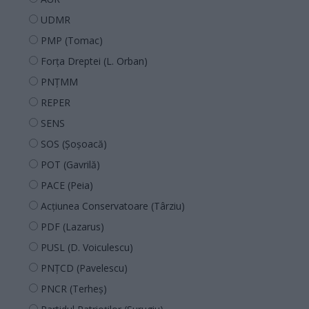
UDMR
PMP (Tomac)
Forța Dreptei (L. Orban)
PNȚMM
REPER
SENS
SOS (Șoșoacă)
POT (Gavrilă)
PACE (Peia)
Acțiunea Conservatoare (Târziu)
PDF (Lazarus)
PUSL (D. Voiculescu)
PNȚCD (Pavelescu)
PNCR (Terheș)