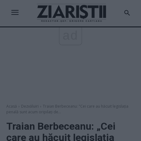
ad
Acasă
Dezvăluiri
Traian Berbeceanu: "Cei care au hăcuit legislația
penală sunt acum oripilați de...
Traian Berbeceanu: „Cei
care au hăcuit legislația