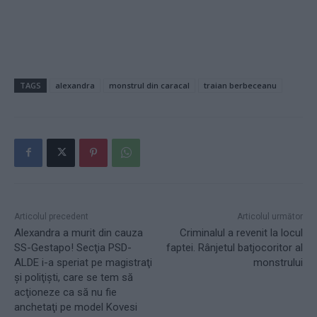
TAGS
alexandra
monstrul din caracal
traian berbeceanu
Articolul precedent
Articolul următor
Alexandra a murit din cauza
Criminalul a revenit la locul
SS-Gestapo! Secţia PSD-
faptei. Rânjetul batjocoritor al
ALDE i-a speriat pe magistraţi
monstrului
şi poliţişti, care se tem să
acţioneze ca să nu fie
anchetaţi pe model Kovesi