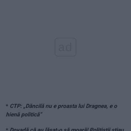
ad
*
CTP: „Dăncilă nu e proasta lui Dragnea, e o
hienă politică”
*
Dovadă că au lăsat-o să moară! Poliţiştii ştiau