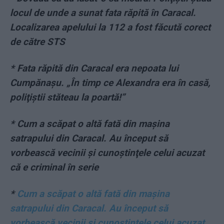
locul de unde a sunat fata răpită în Caracal.
Localizarea apelului la 112 a fost făcută corect
de către STS
* Fata răpită din Caracal era nepoata lui
Cumpănaşu. „În timp ce Alexandra era în casă,
poliţiştii stăteau la poartă!”
* Cum a scăpat o altă fată din maşina
satrapului din Caracal. Au început să
vorbească vecinii şi cunoştinţele celui acuzat
că e criminal în serie
*
Cum a scăpat o altă fată din maşina
satrapului din Caracal. Au început să
vorbească vecinii şi cunoştinţele celui acuzat