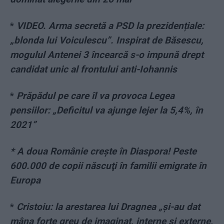
*
VIDEO. Arma secretă a PSD la prezidențiale:
„blonda lui Voiculescu”. Inspirat de Băsescu,
mogulul Antenei 3 încearcă s-o impună drept
candidat unic al frontului anti-Iohannis
*
Prăpădul pe care îl va provoca Legea
pensiilor: „Deficitul va ajunge lejer la 5,4%, în
2021”
* A doua Românie creşte în Diaspora! Peste
600.000 de copii născuţi în familii emigrate în
Europa
*
Cristoiu: la arestarea lui Dragnea „și-au dat
mâna forțe greu de imaginat, interne și externe,