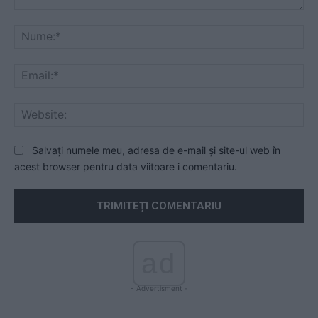
Comentariu:
Nu
Ema
Web
Salvați numele meu, adresa de e-mail și site-ul web în
acest browser pentru data viitoare i comentariu.
ad
- Advertisment -