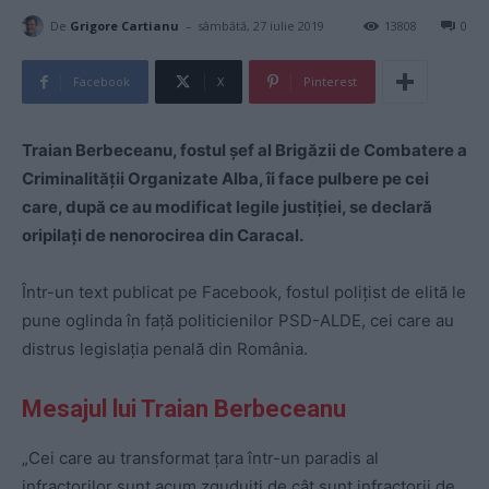
-
De
Grigore Cartianu
sâmbătă, 27 iulie 2019
13808
0
Facebook
X
Pinterest
Traian Berbeceanu, fostul şef al Brigăzii de Combatere a
Criminalităţii Organizate Alba, îi face pulbere pe cei
care, după ce au modificat legile justiției, se declară
oripilați de nenorocirea din Caracal.
Într-un text publicat pe Facebook, fostul polițist de elită le
pune oglinda în față politicienilor PSD-ALDE, cei care au
distrus legislația penală din România.
Mesajul lui Traian Berbeceanu
„Cei care au transformat țara într-un paradis al
infractorilor sunt acum zguduiți de cât sunt infractorii de