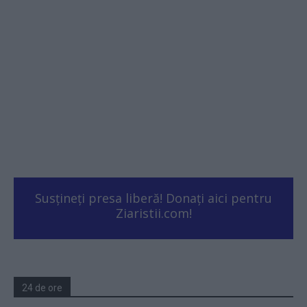
Susțineți presa liberă! Donați aici pentru
Ziaristii.com!
24 de ore