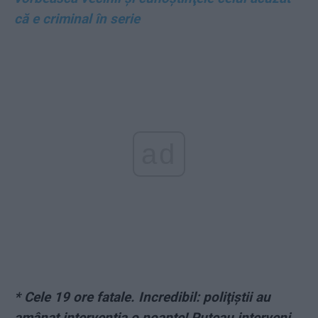
că e criminal în serie
ad
* Cele 19 ore fatale. Incredibil: poliţiştii au
amânat intervenţia o noapte! Puteau interveni