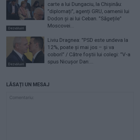
carte a lui Dungaciu, la Chișinău:
”diplomați”, agenți GRU, oamenii lui
Dodon și ai lui Ceban. ”Săgețile”
Moscovei...
Dezvăluiri
Liviu Dragnea: ”PSD este undeva la
12%, poate și mai jos – și va
coborî” / Către foștii lui colegi: ”V-a
spus Nicușor Dan:...
Dezvăluiri
LĂSAȚI UN MESAJ