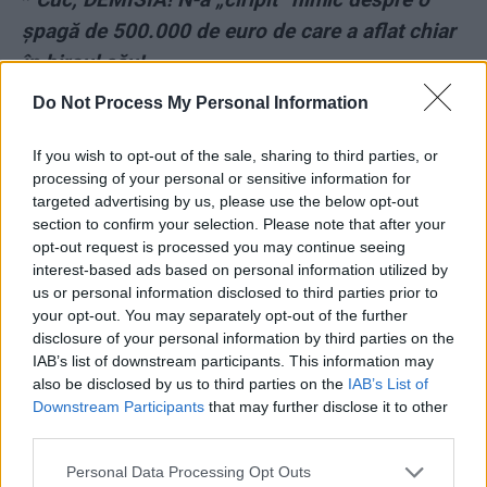
şpagă de 500.000 de euro de care a aflat chiar
în biroul său!
Do Not Process My Personal Information
*
Impostori din tată-n fiu. „Generalul Izmană”
și-a angajat beizadeaua pe ascuns la Ministerul
If you wish to opt-out of the sale, sharing to third parties, or
processing of your personal or sensitive information for
Agriculturii „ca să se maturizeze”
targeted advertising by us, please use the below opt-out
section to confirm your selection. Please note that after your
*
VIDEO EXCLUSIV. Primul filmuleț cu Sorina în
opt-out request is processed you may continue seeing
noua ei casă, la New York. Fetița învață să
interest-based ads based on personal information utilized by
us or personal information disclosed to third parties prior to
cânte la pian
your opt-out. You may separately opt-out of the further
disclosure of your personal information by third parties on the
*
VIDEO. Sorina pe post de mămică: „Nani,
IAB’s list of downstream participants. This information may
also be disclosed by us to third parties on the
IAB’s List of
nani, puișorul mamii…” Plus: hărțuirea de la
Downstream Participants
that may further disclose it to other
Otopeni a costat 7.400 de dolari
third parties.
Personal Data Processing Opt Outs