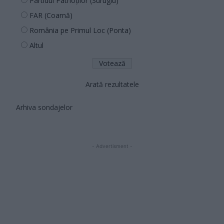
Partidul Patrioților (Surugiu)
FAR (Coarnă)
România pe Primul Loc (Ponta)
Altul
Arată rezultatele
Arhiva sondajelor
- Advertisment -