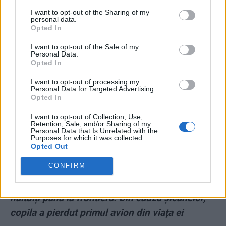
I want to opt-out of the Sharing of my
personal data.
Opted In
I want to opt-out of the Sale of my
Personal Data.
ad
Opted In
I want to opt-out of processing my
Personal Data for Targeted Advertising.
Opted In
I want to opt-out of Collection, Use,
Retention, Sale, and/or Sharing of my
Personal Data that Is Unrelated with the
Purposes for which it was collected.
Opted Out
CONFIRM
*
Au încercat să blocheze plecarea Sorinei la 5
dimineața, în aeroport! Soții Săcărin au fost
hăituiți până la frontieră. Din cauza șicanelor,
copila a pierdut primul avion din viața ei