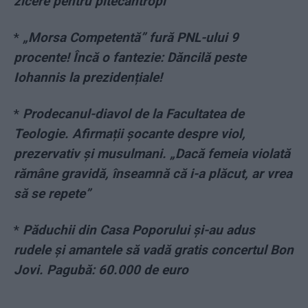
zicere pentru pitecantropi”
*
„Morsa Competentă” fură PNL-ului 9
procente! Încă o fantezie: Dăncilă peste
Iohannis la prezidențiale!
*
Prodecanul-diavol de la Facultatea de
Teologie. Afirmații șocante despre viol,
prezervativ și musulmani. „Dacă femeia violată
rămâne gravidă, înseamnă că i-a plăcut, ar vrea
să se repete”
*
Păduchii din Casa Poporului și-au adus
rudele și amantele să vadă gratis concertul Bon
Jovi. Pagubă: 60.000 de euro