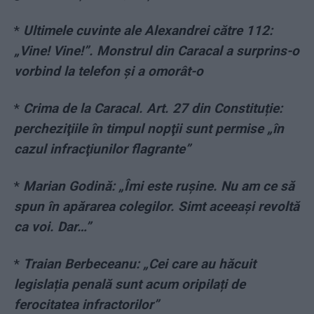
*
Ultimele cuvinte ale Alexandrei către 112:
„Vine! Vine!”. Monstrul din Caracal a surprins-o
vorbind la telefon și a omorât-o
*
Crima de la Caracal. Art. 27 din Constituție:
percheziţiile în timpul nopţii sunt permise „în
cazul infracţiunilor flagrante”
*
Marian Godină: „Îmi este rușine. Nu am ce să
spun în apărarea colegilor. Simt aceeași revoltă
ca voi. Dar…”
*
Traian Berbeceanu: „Cei care au hăcuit
legislația penală sunt acum oripilați de
ferocitatea infractorilor”