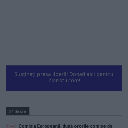
Susțineți presa liberă! Donați aici pentru
Ziaristii.com!
24 de ore
21.40
Comisia Europeană, după ororile comise de