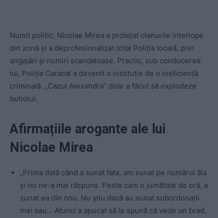
Numit politic, Nicolae Mirea a protejat clanurile interlope
din zonă și a deprofesionalizat total Poliția locală, prin
angajări și numiri scandaloase. Practic, sub conducerea
lui, Poliția Caracal a devenit o instituție de o ineficiență
criminală. „Cazul Alexandra” doar a făcut să explodeze
buboiul.
Afirmațiile arogante ale lui
Nicolae Mirea
„Prima dată când a sunat fata, am sunat pe numărul ăla
şi nu ne-a mai răspuns. Peste cam o jumătate de oră, a
sunat ea din nou. Nu ştiu dacă au sunat subordonaţii
mei sau… Atunci a apucat să le spună că vede un brad,