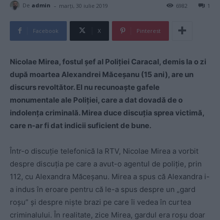
-
De
admin
marți, 30 iulie 2019
6982
1
Facebook
X
Pinterest
Nicolae Mirea, fostul șef al Poliției Caracal, demis la o zi
după moartea Alexandrei Măceșanu (15 ani), are un
discurs revoltător. El nu recunoaște gafele
monumentale ale Poliției, care a dat dovadă de o
indolența criminală. Mirea duce discuția sprea victimă,
care n-ar fi dat indicii suficient de bune.
Într-o discuție telefonică la RTV, Nicolae Mirea a vorbit
despre discuția pe care a avut-o agentul de poliție, prin
112, cu Alexandra Măceșanu. Mirea a spus că Alexandra i-
a indus în eroare pentru că le-a spus despre un „gard
roșu” și despre niște brazi pe care îi vedea în curtea
criminalului. În realitate, zice Mirea, gardul era roșu doar