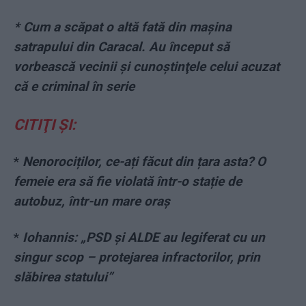
* Cum a scăpat o altă fată din maşina
satrapului din Caracal. Au început să
vorbească vecinii şi cunoştinţele celui acuzat
că e criminal în serie
CITIŢI ŞI:
*
Nenorociților, ce-ați făcut din țara asta? O
femeie era să fie violată într-o stație de
autobuz, într-un mare oraș
*
Iohannis: „PSD și ALDE au legiferat cu un
singur scop – protejarea infractorilor, prin
slăbirea statului”