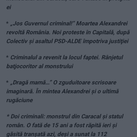
ei
*
„Jos Guvernul criminal!” Moartea Alexandrei
revoltă România. Noi proteste în Capitală, după
Colectiv şi asaltul PSD-ALDE împotriva justiţiei
*
Criminalul a revenit la locul faptei. Rânjetul
batjocoritor al monstrului
*
„Dragă mamă…” O zguduitoare scrisoare
imaginară. În mintea Alexandrei și o ultimă
rugăciune
* Doi criminali: monstrul din Caracal și statul
român. O fată de 15 ani a fost răpită ieri și
găsită tranșată azi, deși a sunat la 112