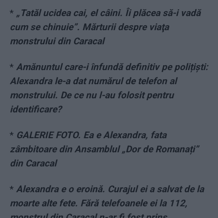
*
„Tatăl ucidea cai, el câini. Îi plăcea să-i vadă
cum se chinuie”. Mărturii despre viaţa
monstrului din Caracal
*
Amănuntul care-i înfundă definitiv pe polițiști:
Alexandra le-a dat numărul de telefon al
monstrului. De ce nu l-au folosit pentru
identificare?
*
GALERIE FOTO. Ea e Alexandra, fata
zâmbitoare din Ansamblul „Dor de Romanați”
din Caracal
*
Alexandra e o eroină. Curajul ei a salvat de la
moarte alte fete. Fără telefoanele ei la 112,
monstrul din Caracal n-ar fi fost prins