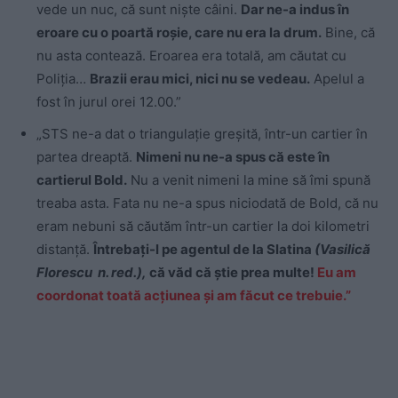
vede un nuc, că sunt nişte câini.
Dar ne-a indus în
eroare cu o poartă roșie, care nu era la drum.
Bine, că
nu asta contează. Eroarea era totală, am căutat cu
Poliția…
Brazii erau mici, nici nu se vedeau.
Apelul a
fost în jurul orei 12.00.”
„STS ne-a dat o triangulație greșită, într-un cartier în
partea dreaptă.
Nimeni nu ne-a spus că este în
cartierul Bold.
Nu a venit nimeni la mine să îmi spună
treaba asta. Fata nu ne-a spus niciodată de Bold, că nu
eram nebuni să căutăm într-un cartier la doi kilometri
distanță.
Întrebați-l pe agentul de la Slatina
(Vasilică
Florescu n. red.),
că văd că știe prea multe!
Eu am
coordonat toată acțiunea și am făcut ce trebuie.”