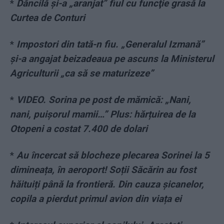
*
Dăncilă și-a „aranjat” fiul cu funcţie grasă la
Curtea de Conturi
*
Impostori din tată-n fiu. „Generalul Izmană”
și-a angajat beizadeaua pe ascuns la Ministerul
Agriculturii „ca să se maturizeze”
*
VIDEO. Sorina pe post de mămică: „Nani,
nani, puișorul mamii…” Plus: hărțuirea de la
Otopeni a costat 7.400 de dolari
*
Au încercat să blocheze plecarea Sorinei la 5
dimineața, în aeroport! Soții Săcărin au fost
hăituiți până la frontieră. Din cauza șicanelor,
copila a pierdut primul avion din viața ei