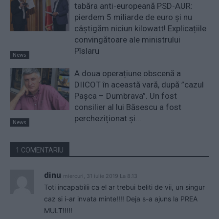
tabăra anti-europeană PSD-AUR:
pierdem 5 miliarde de euro și nu
câștigăm niciun kilowatt! Explicațiile
convingătoare ale ministrului
Pîslaru
News
A doua operațiune obscenă a
DIICOT în această vară, după ”cazul
Pașca – Dumbrava”. Un fost
consilier al lui Băsescu a fost
percheziționat și...
News
1 COMENTARIU
dinu
miercuri, 31 iulie 2019 La 8.13
Toti incapabilii ca el ar trebui beliti de vii, un singur
caz si i-ar invata minte!!!! Deja s-a ajuns la PREA
MULT!!!!!