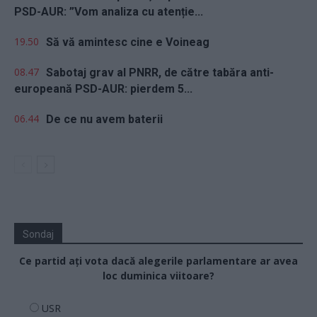
PSD-AUR: ”Vom analiza cu atenție...
19.50
Să vă amintesc cine e Voineag
08.47
Sabotaj grav al PNRR, de către tabăra anti-
europeană PSD-AUR: pierdem 5...
06.44
De ce nu avem baterii
Sondaj
Ce partid ați vota dacă alegerile parlamentare ar avea
loc duminica viitoare?
USR