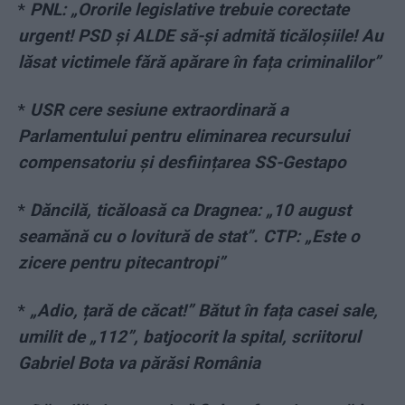
*
PNL: „Ororile legislative trebuie corectate
urgent! PSD și ALDE să-și admită ticăloșiile! Au
lăsat victimele fără apărare în fața criminalilor”
*
USR cere sesiune extraordinară a
Parlamentului pentru eliminarea recursului
compensatoriu și desființarea SS-Gestapo
*
Dăncilă, ticăloasă ca Dragnea: „10 august
seamănă cu o lovitură de stat”. CTP: „Este o
zicere pentru pitecantropi”
*
„Adio, țară de căcat!” Bătut în fața casei sale,
umilit de „112”, batjocorit la spital, scriitorul
Gabriel Bota va părăsi România