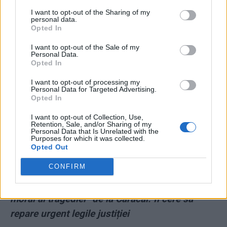
*
Monstrul din Caracal scapă mai devreme cu
I want to opt-out of the Sharing of my
ajutorul PSD-ALDE! Chiar dacă va fi condamnat
personal data.
Opted In
pe viaţă, va beneficia de legea penală mai
favorabilă
I want to opt-out of the Sale of my
Personal Data.
Opted In
*
Monstrul din Caracal și-a recunoscut ambele
I want to opt-out of processing my
crime: le-a omorât și pe Alexandra, și pe Luiza.
Personal Data for Targeted Advertising.
Opted In
El le batjocorește și după moarte
I want to opt-out of Collection, Use,
Retention, Sale, and/or Sharing of my
*
Impostură criminală. Raed Arafat promite că
Personal Data that Is Unrelated with the
Purposes for which it was collected.
va face mai eficient sistemul 112. Dar până
Opted Out
acum ce-a păzit?!
CONFIRM
*
Klaus Iohannis indică Guvernul drept „autorul
moral al tragediei” de la Caracal. Îi cere să
repare urgent legile justiției