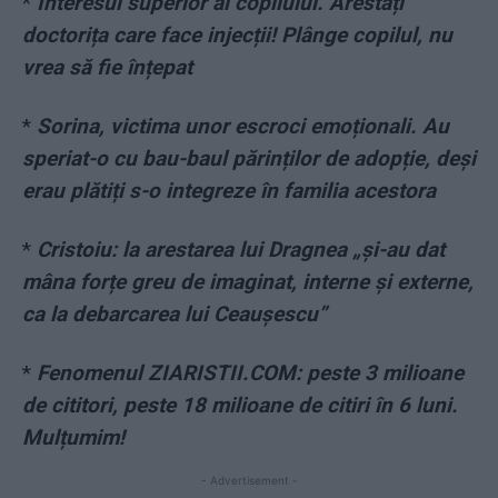
*
Interesul superior al copilului. Arestați
doctorița care face injecții! Plânge copilul, nu
vrea să fie înțepat
*
Sorina, victima unor escroci emoționali. Au
speriat-o cu bau-baul părinților de adopție, deși
erau plătiți s-o integreze în familia acestora
*
Cristoiu: la arestarea lui Dragnea „și-au dat
mâna forțe greu de imaginat, interne și externe,
ca la debarcarea lui Ceaușescu”
*
Fenomenul ZIARISTII.COM: peste 3 milioane
de cititori, peste 18 milioane de citiri în 6 luni.
Mulțumim!
- Advertisement -