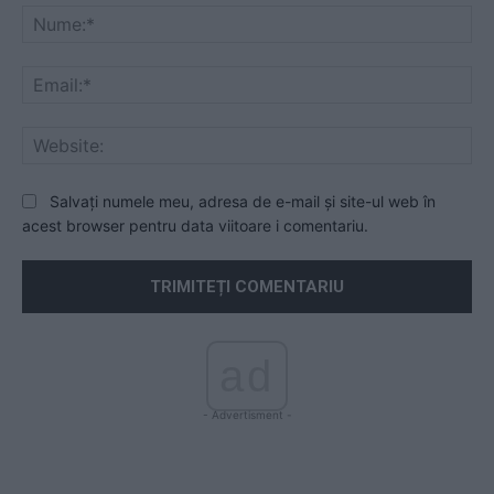
Nu
Ema
Web
Salvați numele meu, adresa de e-mail și site-ul web în
acest browser pentru data viitoare i comentariu.
ad
- Advertisment -