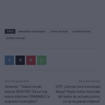
TAGS
alexandra măceșanu
crime caracal
nicolae mirea
poliția caracal
Articolul precedent
Articolul următor
Iohannis: ” Statul român
CTP: „Demisii ca a ministrului
trebuie RESETAT! Să nu mai
Moga? Niște hoituri aruncate
existe întârzieri CRIMINALE în
din balon de actuala putere,
acţiunilor instituţiilor!”
ca să nu piardă înălțime”