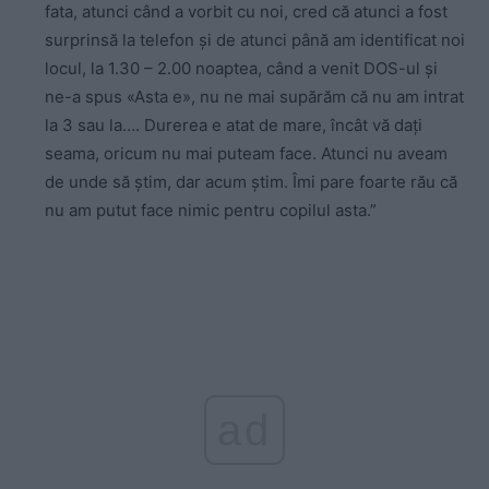
fata, atunci când a vorbit cu noi, cred că atunci a fost
surprinsă la telefon şi de atunci până am identificat noi
locul, la 1.30 – 2.00 noaptea, când a venit DOS-ul şi
ne-a spus «Asta e», nu ne mai supărăm că nu am intrat
la 3 sau la…. Durerea e atat de mare, încât vă daţi
seama, oricum nu mai puteam face. Atunci nu aveam
de unde să ştim, dar acum ştim. Îmi pare foarte rău că
nu am putut face nimic pentru copilul asta.”
ad