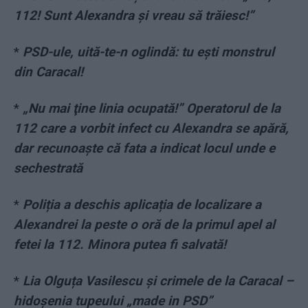
112! Sunt Alexandra şi vreau să trăiesc!”
*
PSD-ule, uită-te-n oglindă: tu ești monstrul
din Caracal!
*
„Nu mai ţine linia ocupată!” Operatorul de la
112 care a vorbit infect cu Alexandra se apără,
dar recunoaşte că fata a indicat locul unde e
sechestrată
*
Poliția a deschis aplicația de localizare a
Alexandrei la peste o oră de la primul apel al
fetei la 112. Minora putea fi salvată!
*
Lia Olguța Vasilescu și crimele de la Caracal –
hidoșenia tupeului „made in PSD”