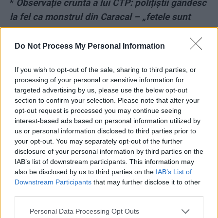
*
Observație cruntă a lui CTP: polițiștii gândesc
la fel ca monstrul din Caracal – „fetele sunt
curve”
Do Not Process My Personal Information
*
Paradox dureros: telefoanele date de
Alexandra la 112 i-au grăbit moartea. Fata a
If you wish to opt-out of the sale, sharing to third parties, or
processing of your personal or sensitive information for
fost ucisă la scurt timp, joi la prânz
targeted advertising by us, please use the below opt-out
section to confirm your selection. Please note that after your
*
Profesoara Alexandrei, care a mers în maşină
opt-out request is processed you may continue seeing
interest-based ads based on personal information utilized by
cu monstrul din Caracal: „Doaaamne, eu la ăsta
us or personal information disclosed to third parties prior to
m-am urcat?!”
your opt-out. You may separately opt-out of the further
disclosure of your personal information by third parties on the
IAB’s list of downstream participants. This information may
*
Boule-cu-epoleți, Luiza nu fugise cu Făt-
also be disclosed by us to third parties on the
IAB’s List of
Frumos! O răpise Monstrul, o violase și
Downstream Participants
that may further disclose it to other
omorâse, o arsese în butoiul de tablă!
third parties.
Personal Data Processing Opt Outs