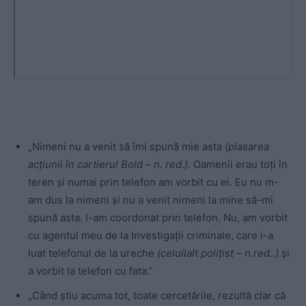
„Nimeni nu a venit să îmi spună mie asta
(plasarea
acțiunii în cartierul Bold – n. red.).
Oamenii erau toţi în
teren şi numai prin telefon am vorbit cu ei. Eu nu m-
am dus la nimeni şi nu a venit nimeni la mine să-mi
spună asta. I-am coordonat prin telefon. Nu, am vorbit
cu agentul meu de la Investigaţii criminale, care i-a
luat telefonul de la ureche
(celuilalt poliţist – n.red..)
şi
a vorbit la telefon cu fata.”
„Când ştiu acuma tot, toate cercetările, rezultă clar că