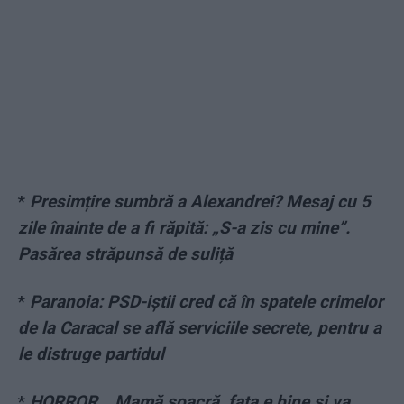
*
Presimțire sumbră a Alexandrei? Mesaj cu 5
zile înainte de a fi răpită: „S-a zis cu mine”.
Pasărea străpunsă de suliță
*
Paranoia: PSD-iștii cred că în spatele crimelor
de la Caracal se află serviciile secrete, pentru a
le distruge partidul
*
HORROR. „Mamă soacră, fata e bine și va