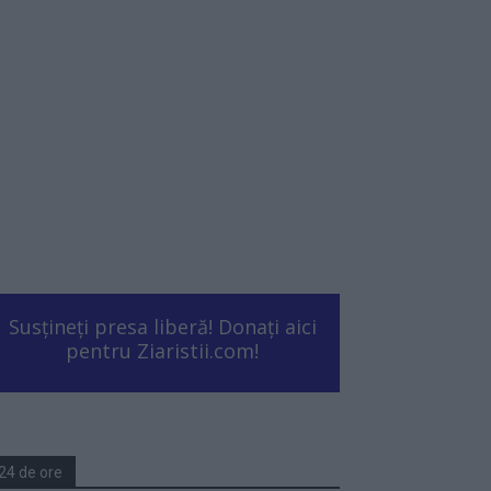
Susțineți presa liberă! Donați aici
pentru Ziaristii.com!
24 de ore