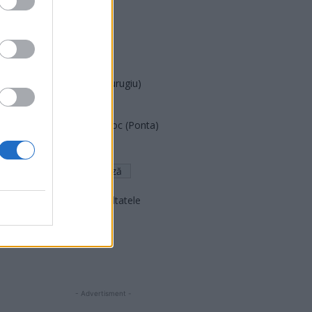
PUSL (D. Voiculescu)
PNȚCD (Pavelescu)
PNCR (Terheș)
Partidul Patrioților (Surugiu)
FAR (Coarnă)
România pe Primul Loc (Ponta)
Altul
Arată rezultatele
Arhiva sondajelor
- Advertisment -