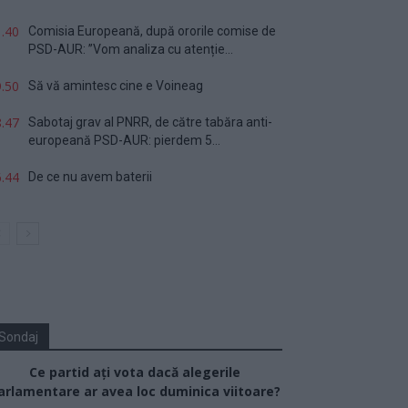
.40
Comisia Europeană, după ororile comise de
PSD-AUR: ”Vom analiza cu atenție...
.50
Să vă amintesc cine e Voineag
.47
Sabotaj grav al PNRR, de către tabăra anti-
europeană PSD-AUR: pierdem 5...
.44
De ce nu avem baterii
Sondaj
Ce partid ați vota dacă alegerile
arlamentare ar avea loc duminica viitoare?