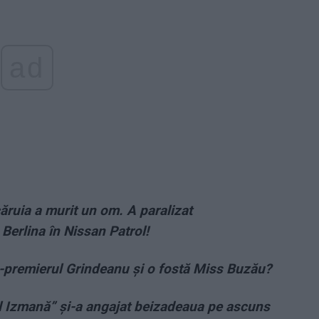
ad
ăruia a murit un om. A paralizat
Berlina în Nissan Patrol!
x-premierul Grindeanu şi o fostă Miss Buzău?
ul Izmană” și-a angajat beizadeaua pe ascuns