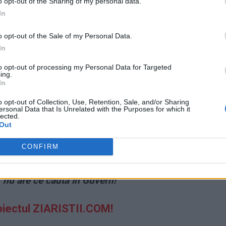
o opt-out of the Sharing of my personal data.
In
o opt-out of the Sale of my Personal Data.
In
ad
to opt-out of processing my Personal Data for Targeted
ing.
In
o opt-out of Collection, Use, Retention, Sale, and/or Sharing
ersonal Data that Is Unrelated with the Purposes for which it
lected.
Out
CONFIRM
ceanu: Ramona Mănescu. O individă lacomă,
, nu are ce căuta în Guvern!
oiectul ZIARISTII.COM!