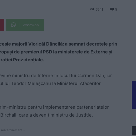
3341
8
WhatsApp
cesie majoră Vioricăi Dăncilă: a semnat decretele prin
propuși de premierul PSD la ministerele de Externe și
rației Prezidențiale.
vine ministru de Interne în locul lui Carmen Dan, iar
l lui Teodor Meleșcanu la Ministerul Afacerilor
prim-ministru pentru implementarea parteneriatelor
Birchall, care a devenit ministru de Justiție.
 Advertisement -