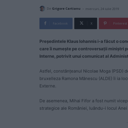
-
De
Grigore Cartianu
miercuri, 24 iulie 2019
Facebook
X
Pinterest
Președintele Klaus Iohannis i-a făcut o con
care îi numește pe controversații miniștri 
Interne, potrivit unui comunicat al Administ
Astfel, constănțeanul Nicolae Moga (PSD) de
bruxelleza Ramona Mănescu (ALDE) îi ia locu
Externe.
De asemenea, Mihai Fifor a fost numit vice
strategice ale României, luându-i locul Anei 
-