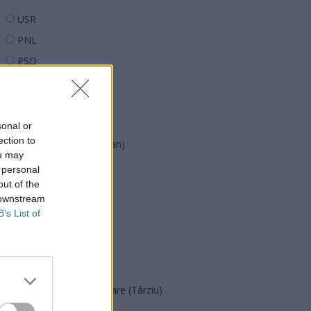
USR
PNL
PSD
AUR
UDMR
PMP (Tomac)
sonal or
ection to
Forța Dreptei (L. Orban)
ou may
PNȚMM
 personal
out of the
REPER
 downstream
SENS
B’s List of
SOS (Șoșoacă)
POT (Gavrilă)
PACE (Peia)
Acțiunea Conservatoare (Târziu)
PDF (Lazarus)