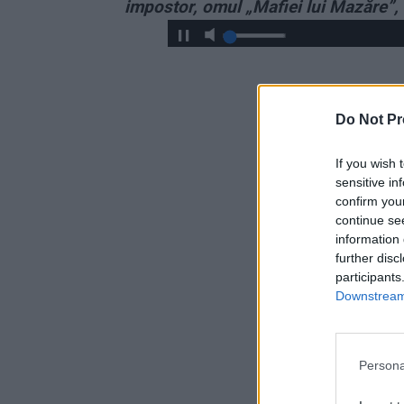
impostor, omul „Mafiei lui Mazăre”, 
Do Not Pr
If you wish 
sensitive in
confirm you
continue se
information 
further disc
participants
Downstream 
Persona