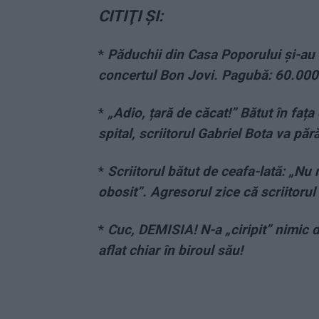
CITIŢI ŞI:
*
Păduchii din Casa Poporului și-au 
concertul Bon Jovi. Pagubă: 60.000
*
„Adio, țară de căcat!” Bătut în fața 
spital, scriitorul Gabriel Bota va pă
*
Scriitorul bătut de ceafa-lată: „Nu
obosit”. Agresorul zice că scriitorul 
*
Cuc, DEMISIA! N-a „ciripit” nimic
aflat chiar în biroul său!