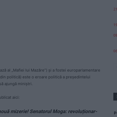
21
19
08
06
ă al „Mafiei lui Mazăre”) și a fostei europarlamentare
n politică) este o eroare politică a președintelui
ă ajungă miniștri.
licat aici:
nouă mizerie! Senatorul Moga: revoluționar-
p