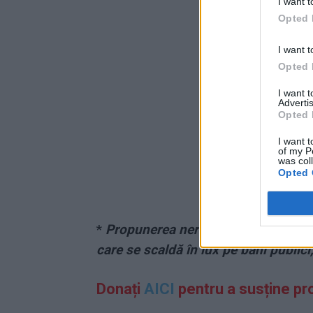
I want t
Opted 
I want t
Opted 
I want 
Advertis
Opted 
I want t
of my P
was col
Opted 
*
Propunerea nerușinată a lui Tări
care se scaldă în lux pe bani publici
Donați
AICI
pentru a susține pr