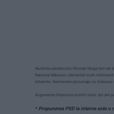
Numirea senatorului Nicolae Moga (om de baz
Ramona Mănescu (devenită multi-milionară di
Iohannis. Asemenea personaje nu trebuiau s
Argumente împotriva numirii celor doi am pub
*
Propunerea PSD la Interne este o 