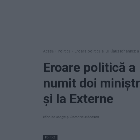
Acasă
Politică
Eroare politică a lui Klaus Iohannis: a 
Eroare politică a
numit doi miniștr
și la Externe
Nicolae Moga și Ramona Mănescu
Politică