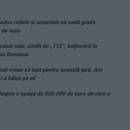
adus rudele și amantele să vadă gratis
 de euro
casei sale, umilit de „112”, batjocorit la
răsi România
 mai vreau să lupt pentru această țară. Am
l-a bătut pe el!
 despre o şpagă de 500.000 de euro de care a