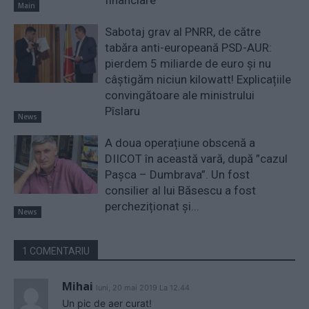
Main
Sabotaj grav al PNRR, de către
tabăra anti-europeană PSD-AUR:
pierdem 5 miliarde de euro și nu
câștigăm niciun kilowatt! Explicațiile
convingătoare ale ministrului
Pîslaru
News
A doua operațiune obscenă a
DIICOT în această vară, după ”cazul
Pașca – Dumbrava”. Un fost
consilier al lui Băsescu a fost
percheziționat și...
News
1 COMENTARIU
Mihai
luni, 20 mai 2019 La 12.44
Un pic de aer curat!