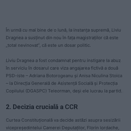
În urmă cu mai bine de o lună, la instanța supremă, Liviu
Dragnea a susținut din nou în fața magistraților că este
„total nevinovat”, că este un dosar politic.
Liviu Dragnea a fost condamnat pentru instigare la abuz
în serviciu în dosarul care viza angajarea fictivă a două
PSD-iste – Adriana Botorogeanu şi Anisa Niculina Stoica
– la Direcția Generală de Asistență Socială și Protecția
Copilului (DGASPC) Teleorman, deși ele lucrau la partid.
2. Decizia crucială a CCR
Curtea Constituţională va decide astăzi asupra sesizării
vicepreședintelui Camerei Deputaților, Florin Iordache,