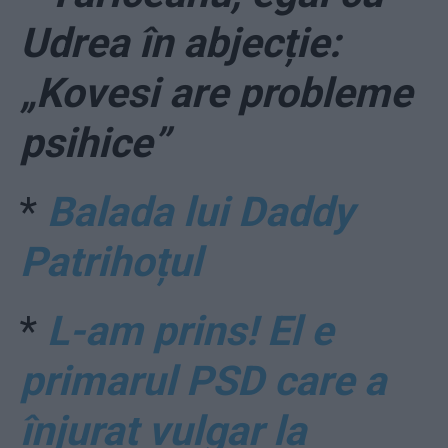
Udrea în abjecție:
„Kovesi are probleme
psihice”
*
Balada lui Daddy
Patrihoțul
*
L-am prins! El e
primarul PSD care a
înjurat vulgar la