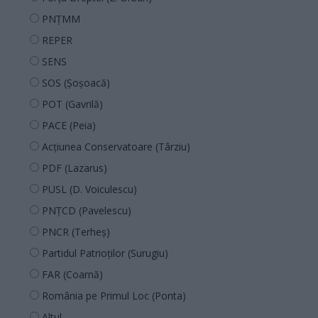
PNȚMM
REPER
SENS
SOS (Șoșoacă)
POT (Gavrilă)
PACE (Peia)
Acțiunea Conservatoare (Târziu)
PDF (Lazarus)
PUSL (D. Voiculescu)
PNȚCD (Pavelescu)
PNCR (Terheș)
Partidul Patrioților (Surugiu)
FAR (Coarnă)
România pe Primul Loc (Ponta)
Altul