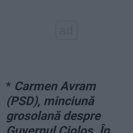
ad
*
Carmen Avram
(PSD), minciună
grosolană despre
Guvernul Cioloș. În