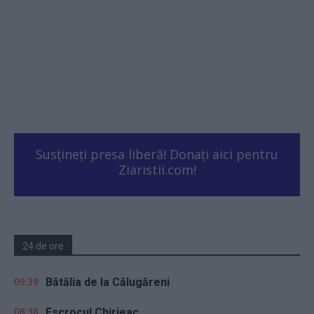
Susțineți presa liberă! Donați aici pentru
Ziaristii.com!
24 de ore
09.39
Bătălia de la Călugăreni
08.38
Escrocul Chirieac