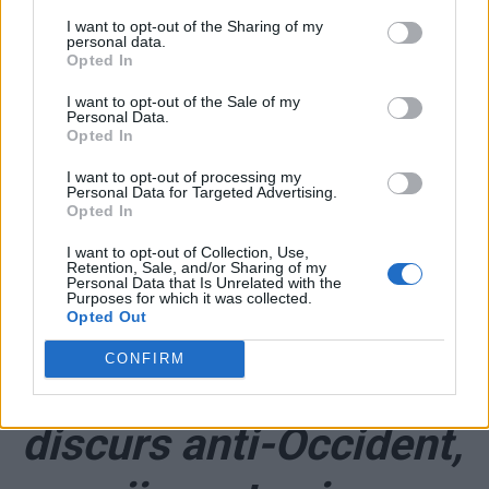
I want to opt-out of the Sharing of my
personal data.
Opted In
I want to opt-out of the Sale of my
ad
Personal Data.
Opted In
I want to opt-out of processing my
Personal Data for Targeted Advertising.
Opted In
I want to opt-out of Collection, Use,
Retention, Sale, and/or Sharing of my
Personal Data that Is Unrelated with the
Purposes for which it was collected.
Opted Out
*
Dragnea pariază tot
CONFIRM
pe prostie. Un nou
discurs anti-Occident,