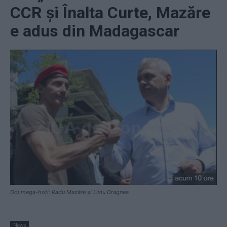
CCR și Înalta Curte, Mazăre
e adus din Madagascar
Doi mega-hoți: Radu Mazăre și Liviu Dragnea
News