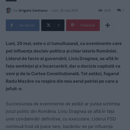
-
De
Grigore Cartianu
luni, 20 mai 2019
2419
1
Facebook
X
Pinterest
Luni, 20 mai, este o zi tumultuoasă, cu evenimente care
pot influența decisiv politica și chiar istoria României.
Liderul de facto al guvernării, Liviu Dragnea, se află în
fața sentinței și a încarcerării, dar o decizie capitală va
veni și de la Curtea Constituțională. Tot astăzi, fugarul
Radu Mazăre va respira din nou aerul patriei pe care a
jefuit-o.
Succesiunea de evenimente de astăzi ar putea schimba
jocul politic din România. Liviu Dragnea se află în fața
unei condamnări definitive, cu executare. Liderul PSD
continuă însă să joace tare, bazându-se pe influența