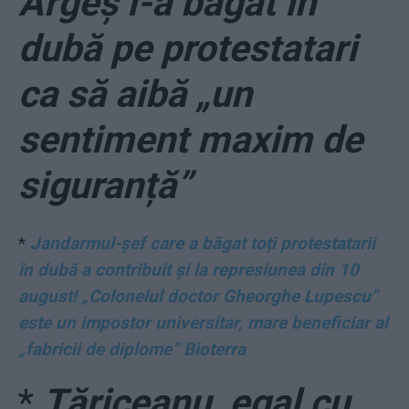
Argeș i-a băgat în
dubă pe protestatari
ca să aibă „un
sentiment maxim de
siguranță”
*
Jandarmul-șef care a băgat toți protestatarii
în dubă a contribuit și la represiunea din 10
august! „Colonelul doctor Gheorghe Lupescu”
este un impostor universitar, mare beneficiar al
„fabricii de diplome” Bioterra
*
Tăriceanu, egal cu