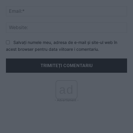
Ema
Web
Salvați numele meu, adresa de e-mail și site-ul web în
acest browser pentru data viitoare i comentariu.
ad
- Advertisment -