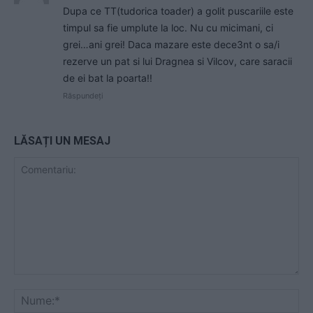
Dupa ce TT(tudorica toader) a golit puscariile este
timpul sa fie umplute la loc. Nu cu micimani, ci
grei…ani grei! Daca mazare este dece3nt o sa/i
rezerve un pat si lui Dragnea si Vilcov, care saracii
de ei bat la poarta!!
Răspundeți
LĂSAȚI UN MESAJ
Comentariu:
Nu