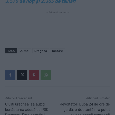
3.570 de hoți și 2.365 de tâlhari
- Advertisement -
TAGS
20 mai
Dragnea
mazăre
Articolul precedent
Articolul următor
Ciuliți urechea, să auziți
Revoltător! După 24 de ore de
bunăstarea adusă de PSD!
gardă, o doctoriță n-a putut
Dragnea: „Este zornăitul
ajunge acasă pentru că