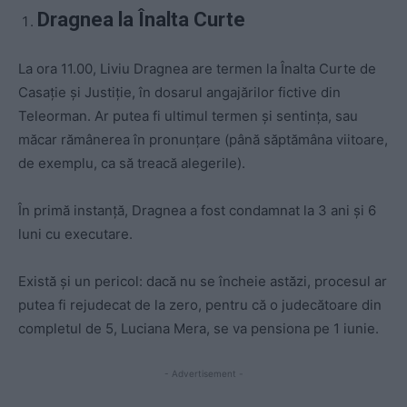
Dragnea la Înalta Curte
La ora 11.00, Liviu Dragnea are termen la Înalta Curte de
Casație și Justiție, în dosarul angajărilor fictive din
Teleorman. Ar putea fi ultimul termen și sentința, sau
măcar rămânerea în pronunțare (până săptămâna viitoare,
de exemplu, ca să treacă alegerile).
În primă instanță, Dragnea a fost condamnat la 3 ani și 6
luni cu executare.
Există și un pericol: dacă nu se încheie astăzi, procesul ar
putea fi rejudecat de la zero, pentru că o judecătoare din
completul de 5, Luciana Mera, se va pensiona pe 1 iunie.
- Advertisement -