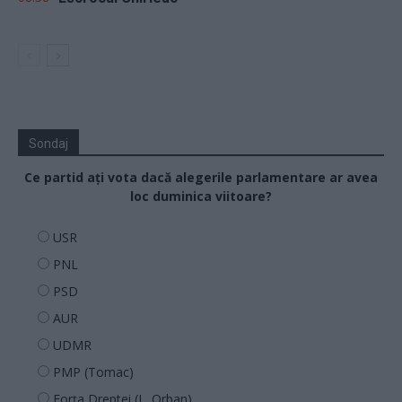
Sondaj
Ce partid ați vota dacă alegerile parlamentare ar avea
loc duminica viitoare?
USR
PNL
PSD
AUR
UDMR
PMP (Tomac)
Forța Dreptei (L. Orban)