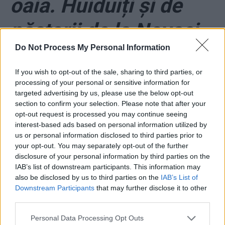
oaia. Huiduiți și de
păstorii de la Novaci-
Do Not Process My Personal Information
Gorj
If you wish to opt-out of the sale, sharing to third parties, or
*
Planul anti-PSD al
processing of your personal or sensitive information for
targeted advertising by us, please use the below opt-out
lui Băsescu: PMP l-ar
section to confirm your selection. Please note that after your
opt-out request is processed you may continue seeing
susține pe Emil Boc
interest-based ads based on personal information utilized by
us or personal information disclosed to third parties prior to
your opt-out. You may separately opt-out of the further
(PNL) pentru un nou
disclosure of your personal information by third parties on the
IAB’s list of downstream participants. This information may
mandat de primar
also be disclosed by us to third parties on the
IAB’s List of
Downstream Participants
that may further disclose it to other
third parties.
Personal Data Processing Opt Outs