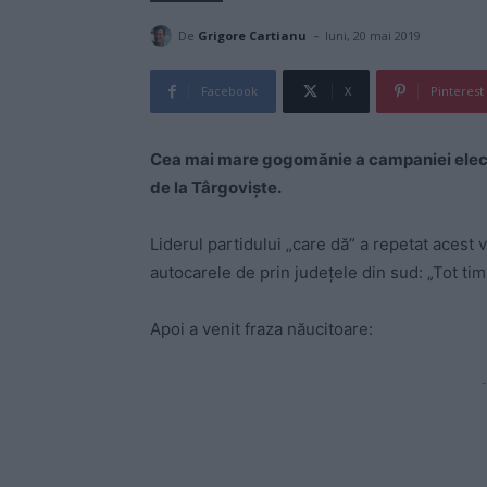
-
De
Grigore Cartianu
luni, 20 mai 2019
Facebook
X
Pinterest
Cea mai mare gogomănie a campaniei electo
de la Târgoviște.
Liderul partidului „care dă” a repetat acest v
autocarele de prin județele din sud: „Tot t
Apoi a venit fraza năucitoare:
-