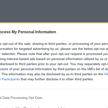
ocess My Personal Information
to opt-out of the sale, sharing to third parties, or processing of your per
re începe să se audă tot mai tare: sunetul creștererii
formation for targeted advertising by us, please use the below opt-out s
arele românilor, e mașinăria de guvernare PSD care s-
r selection. Please note that after your opt-out request is processed y
eing interest-based ads based on personal information utilized by us or
disclosed to third parties prior to your opt-out. You may separately opt-
losure of your personal information by third parties on the IAB’s list of
are guvernarea PSD-ALDE instalată în ianuarie 2017 a
. This information may also be disclosed by us to third parties on the
IA
nă la limita haosului. Iar „zornăitul banilor din
Participants
that may further disclose it to other third parties.
 al inflației.
zunarele românilor” -, strigată de un parvenit bogat
l Data Processing Opt Outs
atjocură insuportabilă. Și asta se va vedea la vot!