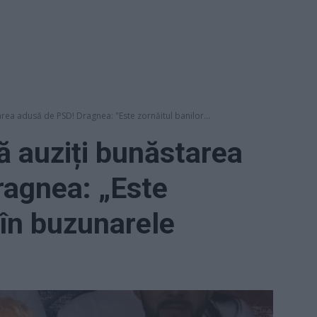
tarea adusă de PSD! Dragnea: "Este zornăitul banilor...
să auziți bunăstarea
ragnea: „Este
 în buzunarele