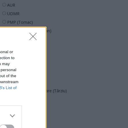
AUR
UDMR
PMP (Tomac)
Forța Dreptei (L. Orban)
PNȚMM
REPER
sonal or
SENS
ection to
ou may
SOS (Șoșoacă)
 personal
POT (Gavrilă)
out of the
 downstream
PACE (Peia)
B’s List of
Acțiunea Conservatoare (Târziu)
PDF (Lazarus)
PUSL (D. Voiculescu)
PNȚCD (Pavelescu)
PNCR (Terheș)