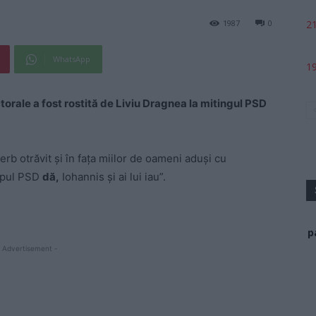
21
1987
0
WhatsApp
19
rale a fost rostită de Liviu Dragnea la mitingul PSD
erb otrăvit și în fața miilor de oameni aduși cu
impul PSD
dă,
Iohannis și ai lui iau”.
p
 Advertisement -