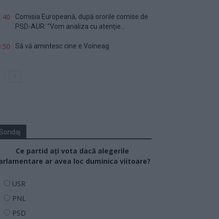
.40
Comisia Europeană, după ororile comise de
PSD-AUR: ”Vom analiza cu atenție...
.50
Să vă amintesc cine e Voineag
Sondaj
Ce partid ați vota dacă alegerile
arlamentare ar avea loc duminica viitoare?
USR
PNL
PSD