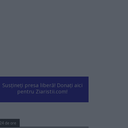
Susțineți presa liberă! Donați aici
pentru Ziaristii.com!
24 de ore