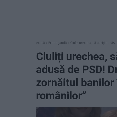
Acasă
Propagandă
Ciuliți urechea, să auziți bunăs
Ciuliți urechea, 
adusă de PSD! D
zornăitul banilor
românilor”