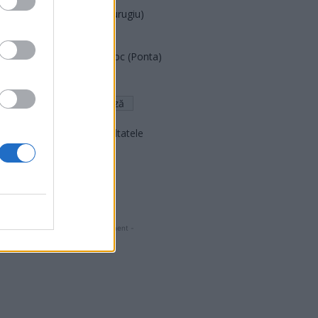
Partidul Patrioților (Surugiu)
FAR (Coarnă)
România pe Primul Loc (Ponta)
Altul
Arată rezultatele
Arhiva sondajelor
- Advertisment -