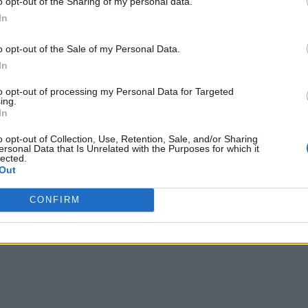
o opt-out of the Sharing of my personal data.
In
o opt-out of the Sale of my Personal Data.
(PSD), minciună
In
 Guvernul Cioloș. În
to opt-out of processing my Personal Data for Targeted
ing.
In
dat în bâlbâială, dar
o opt-out of Collection, Use, Retention, Sale, and/or Sharing
ersonal Data that Is Unrelated with the Purposes for which it
lected.
Out
CONFIRM