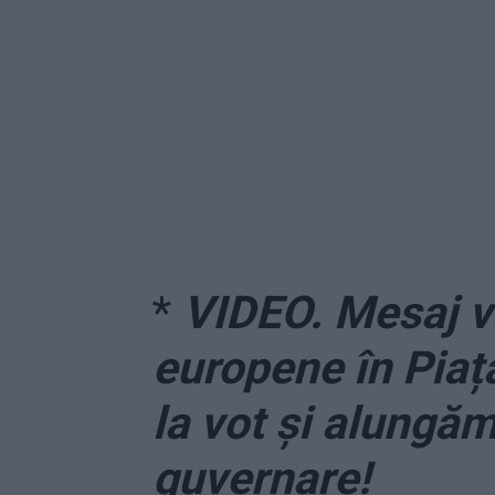
*
VIDEO. Mesaj v
europene în Piaț
la vot și alungăm
guvernare!