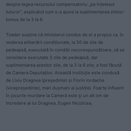
despre legea recursului compensatoriu „pe înțelesul
tuturor”, explicând cum s-a ajuns la suplimentarea zilelor-
bonus de la 3 la 6.
Toader susține că ministerul condus de el a propus ca, în
vederea eliberării condiționate, la 30 de zile de
pedeapsă, executată în condiții necorespunzătoare, să se
considere executate 3 zile de pedeapsă, dar
suplimentarea acestor zile, de la 3 la 6 zile, a fost făcută
de Camera Deputaților. Această instituție este condusă
de Liviu Dragnea (președinte) și Florin Iordache
(vicepreședinte), mari dușmani ai justiției. Foarte influent
în jocurile murdare la Cameră este și un alt om de
încredere al lui Dragnea, Eugen Nicolicea.