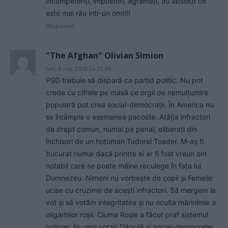
incompetenți, impostori, agramați, au absolut ce
este mai rău intr-un om!!!!
Răspundeți
"The Afghan" Olivian Simion
luni, 6 mai 2019 La 19.45
PSD trebuie să dispară ca partid politic. Nu pot
crede cu cifrele pe masă ce orgii de nemulțumire
populară pot crea social-democrații. În America nu
se întâmpla o asemenea pacoste. Atâția infractori
de drept comun, numai pe penal, eliberați din
închisori de un hoțoman Tudorel Toader. M-aş fi
bucurat numai dacă printre ei ar fi fost vreun om
notabil care se poate mâine reculege în fața lui
Dumnezeu. Nimeni nu vorbeşte de copii şi Femeile
ucise cu cruzime de acești infractori. Să mergem la
vot şi să votăm integritatea şi nu oculta mărinîmie a
oligarhilor roşii. Ciuma Roşie a făcut praf sistemul
judiciar. Nu mai votați Dăncilă şi social-democrație.