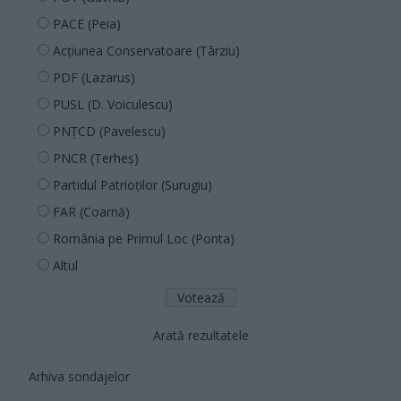
PACE (Peia)
Acțiunea Conservatoare (Târziu)
PDF (Lazarus)
PUSL (D. Voiculescu)
PNȚCD (Pavelescu)
PNCR (Terheș)
Partidul Patrioților (Surugiu)
FAR (Coarnă)
România pe Primul Loc (Ponta)
Altul
Arată rezultatele
Arhiva sondajelor