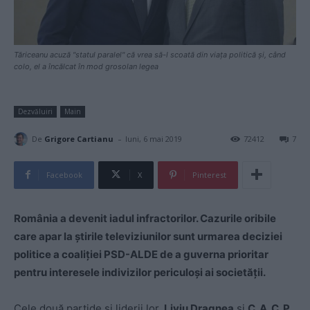
Tăriceanu acuză "statul paralel" că vrea să-l scoată din viața politică și, când
colo, el a încălcat în mod grosolan legea
Dezvăluiri
Main
-
De
Grigore Cartianu
luni, 6 mai 2019
72412
7
Facebook
X
Pinterest
România a devenit iadul infractorilor. Cazurile oribile
care apar la știrile televiziunilor sunt urmarea deciziei
politice a coaliției PSD-ALDE de a guverna prioritar
pentru interesele indivizilor periculoși ai societății.
Cele două partide și liderii lor,
Liviu Dragnea
și
C. A. C. P.