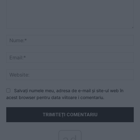
Comentariu:
Nu
Ema
Web
Salvați numele meu, adresa de e-mail și site-ul web în
acest browser pentru data viitoare i comentariu.