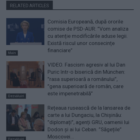
RELATED ARTICLES
Comisia Europeană, după ororile
comise de PSD-AUR: ”Vom analiza
cu atenție modificările aduse legii.
Există riscul unor consecințe
financiare”
Main
VIDEO. Fascism agresiv al lui Dan
Puric într-o biserică din München:
”rasa superioară a românului”,
”gena superioară de român, care
este impenetrabilă”
Dezvăluiri
Rețeaua rusească de la lansarea de
carte a lui Dungaciu, la Chișinău:
”diplomați”, agenți GRU, oamenii lui
Dodon și ai lui Ceban. ”Săgețile”
Moscovei...
Dezvăluiri