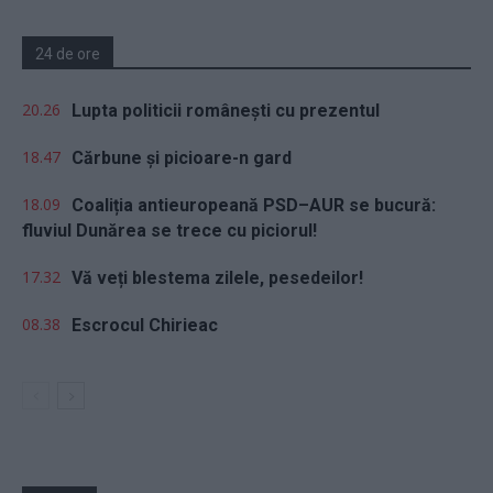
24 de ore
20.26
Lupta politicii românești cu prezentul
18.47
Cărbune și picioare-n gard
18.09
Coaliția antieuropeană PSD–AUR se bucură:
fluviul Dunărea se trece cu piciorul!
17.32
Vă veți blestema zilele, pesedeilor!
08.38
Escrocul Chirieac