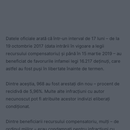
Datele oficiale arată că într-un interval de 17 luni – de la
19 octombrie 2017 (data intrării în vigoare a legii
recursului compensatoriu) și până în 15 martie 2019 – au
beneficiat de favorurile infamei legi 16.217 deținuți, care
astfel au fost puși în libertate înainte de termen.
Dintre aceștia, 968 au fost arestați din nou – procent de
recidivă de 5,96%. Multe alte infracțiuni cu autor
necunoscut pot fi atribuite acestor indivizi eliberați
condiționat.
Dintre beneficiarii recursului compensatoriu, mulți – de
ordinul miilor – erau condamnați pentru infracțiuni cu