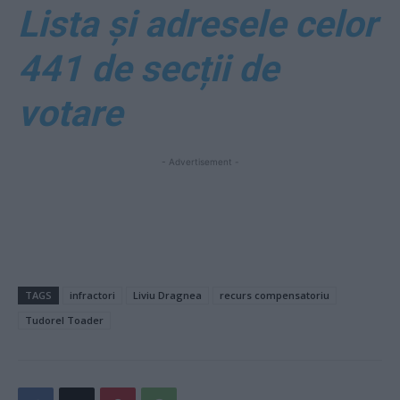
Lista și adresele celor
441 de secții de
votare
- Advertisement -
TAGS
infractori
Liviu Dragnea
recurs compensatoriu
Tudorel Toader