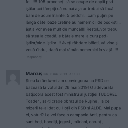
fel !!!!! 105 proxeneți să se ocupe de copiii psd-
iștilor cei tâmpiți că numai așa ar trebui să facă
bani de acum înainte. 5 pedofili…cam puțini pe
lângă câte loaze cretine au nemernicii de psd-iști…
ăștia vor avea mult de muncă!!!! Restul..vor trebui
să stea la coadă, e bătaie mare la curu psd-
iștilor/alde-iștilor !!! Aveți răbdare băieți, vă vine și
vouă rîndul, dacă mai rămân nemernici în viață !!!!
Răspundeți
Marcuș
luni, 6 mai 2019 La 17.30
Și eu la rându-mi am convingerea ca PSD se
bazează la votul din 26 mai 2019! O adevarata
batjocora acest fost ministru al justiției TUDOREL
Toader , sa-ți crape obrazul de Rușine , la ce
mizerii te-ai dat cu Hoții din PSD și ALDE. Mai pupa
ei, voturi? Le voi face o campanie Anti, pentru ca
sunt hoți, bandiți, jegosi , mârlani, corupți,