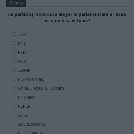
Sondaj
Ce partid ați vota dacă alegerile parlamentare ar avea
loc duminica viitoare?
USR
PNL
PSD
AUR
UDMR
PMP (Tomac)
Forța Dreptei (L. Orban)
PNȚMM
REPER
SENS
SOS (Șoșoacă)
POT (Gavrilă)