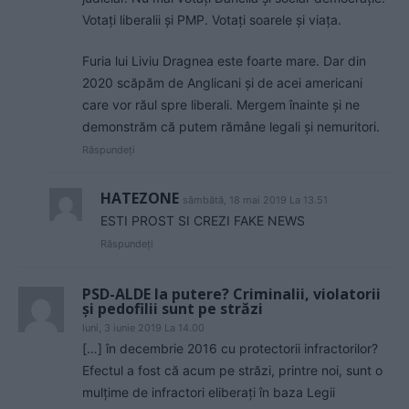
Votați liberalii şi PMP. Votați soarele şi viața.
Furia lui Liviu Dragnea este foarte mare. Dar din
2020 scăpăm de Anglicani şi de acei americani
care vor răul spre liberali. Mergem înainte şi ne
demonstrăm că putem rămâne legali şi nemuritori.
Răspundeți
HATEZONE
sâmbătă, 18 mai 2019 La 13.51
ESTI PROST SI CREZI FAKE NEWS
Răspundeți
PSD-ALDE la putere? Criminalii, violatorii
şi pedofilii sunt pe străzi
luni, 3 iunie 2019 La 14.00
[…] în decembrie 2016 cu protectorii infractorilor?
Efectul a fost că acum pe străzi, printre noi, sunt o
mulţime de infractori eliberaţi în baza Legii