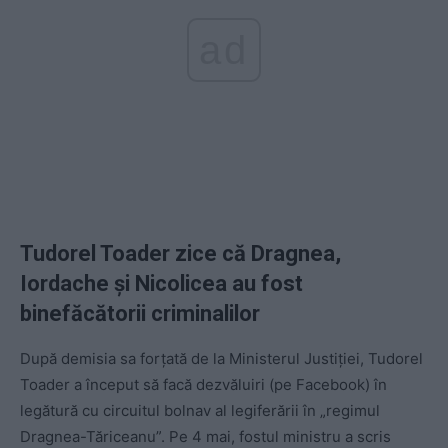
ad
Tudorel Toader zice că Dragnea,
Iordache și Nicolicea au fost
binefăcătorii criminalilor
După demisia sa forțată de la Ministerul Justiției, Tudorel
Toader a început să facă dezvăluiri (pe Facebook) în
legătură cu circuitul bolnav al legiferării în „regimul
Dragnea-Tăriceanu”. Pe 4 mai, fostul ministru a scris