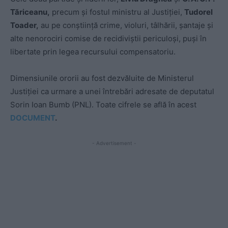
Tăriceanu,
precum și fostul ministru al Justiției,
Tudorel
Toader,
au pe conștiință crime, violuri, tâlhării, șantaje și
alte nenorociri comise de recidiviștii periculoși, puși în
libertate prin legea recursului compensatoriu.
Dimensiunile ororii au fost dezvăluite de Ministerul
Justiției ca urmare a unei întrebări adresate de deputatul
Sorin Ioan Bumb (PNL). Toate cifrele se află în acest
DOCUMENT
.
- Advertisement -