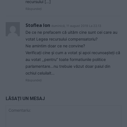
recursului […]
Răspundeți
Stoflea Ion
duminică, 11 august 2019 La 22.13
De ce ne prefacem că uităm cine sunt cei care au
votat Legea recursului compensatoriu?
Ne amintim doar ce ne convine?
Verificați cine și cum a votat și apoi recunoașteți că
au votat ,,pentru” toate formatiunile politice
parlamentare…nu trebuie văzut doar paiul din
ochiul celuilalt…
Răspundeți
LĂSAȚI UN MESAJ