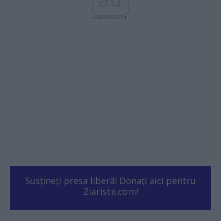
ad
- Advertisment -
Susțineți presa liberă! Donați aici pentru
Ziaristii.com!