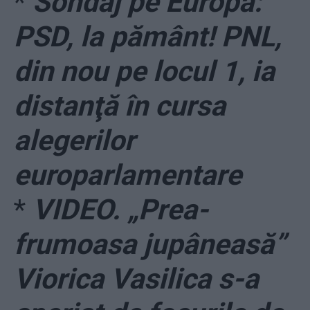
*
Sondaj pe Europa:
PSD, la pământ! PNL,
din nou pe locul 1, ia
distanţă în cursa
alegerilor
europarlamentare
*
VIDEO. „Prea-
frumoasa jupâneasă”
Viorica Vasilica s-a