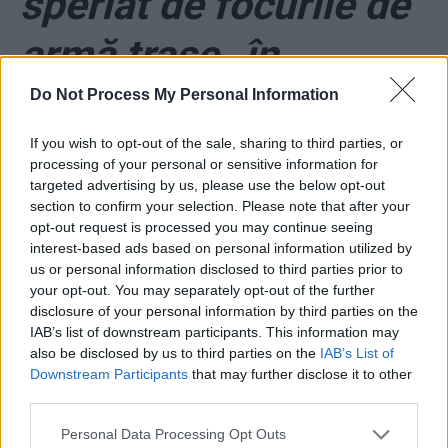
speriat de focurile de
armă trase „în
onoarea ei” la
Do Not Process My Personal Information
Castelul Huniazilor!
If you wish to opt-out of the sale, sharing to third parties, or
processing of your personal or sensitive information for
targeted advertising by us, please use the below opt-out
section to confirm your selection. Please note that after your
*
Dosarul „10 august”:
opt-out request is processed you may continue seeing
interest-based ads based on personal information utilized by
noile acuzații aduse
us or personal information disclosed to third parties prior to
your opt-out. You may separately opt-out of the further
de procurori îi vizează
disclosure of your personal information by third parties on the
IAB’s list of downstream participants. This information may
also be disclosed by us to third parties on the
IAB’s List of
pe Carmen Dan și
Downstream Participants
that may further disclose it to other
third parties.
Liviu Dragnea!
Personal Data Processing Opt Outs