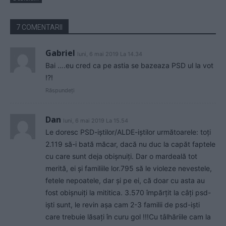
7 COMENTARII
Gabriel
luni, 6 mai 2019 La 14.34
Bai ….eu cred ca pe astia se bazeaza PSD ul la vot
!?!
Răspundeți
Dan
luni, 6 mai 2019 La 15.54
Le doresc PSD-iștilor/ALDE-iștilor următoarele: toți
2.119 să-i bată măcar, dacă nu duc la capăt faptele
cu care sunt deja obișnuiți. Dar o mardeală tot
merită, ei și familiile lor.795 să le violeze nevestele,
fetele nepoatele, dar și pe ei, că doar cu asta au
fost obișnuiți la mititica. 3.570 împărțit la câți psd-
iști sunt, le revin așa cam 2-3 familii de psd-iști
care trebuie lăsați în curu gol !!!Cu tâlhăriile cam la