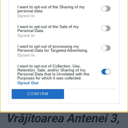
I want to opt-out of the Sharing of my
*
Marșul PNL prin
personal data.
Opted In
Focșani a fost blocat
I want to opt-out of the Sale of my
Personal Data.
Opted In
de primarul lui
I want to opt-out of processing my
Personal Data for Targeted Advertising.
Oprișan cu „fructe de
Opted In
mare” și „delicii
I want to opt-out of Collection, Use,
Retention, Sale, and/or Sharing of my
Personal Data that Is Unrelated with the
Purposes for which it was collected.
turcești”!
Opted Out
CONFIRM
*
FOTO-GALERIE.
Vrăjitoarea Antenei 3,