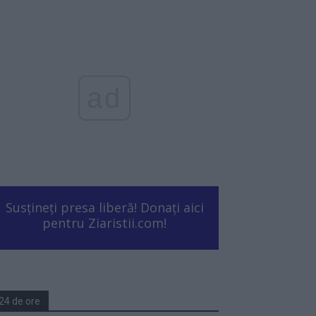
ad
Susțineți presa liberă! Donați aici
pentru Ziaristii.com!
24 de ore