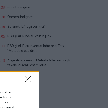
.59
Gura bate guru
.20
Oameni indignați
.46
Zelenski la ”rușii cei mici”
.05
PSD și AUR ne-au vrut în junk
.33
PSD și AUR au inventat bâta anti-Fritz.
”Metoda e cea din...
.18
Argentina a reușit! Metoda Milei: nu crești
taxele, ci scazi cheltuielile...
sonal or
ection to
ou may
 personal
Sondaj