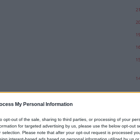
21
20
19
16
15
14
ocess My Personal Information
to opt-out of the sale, sharing to third parties, or processing of your per
formation for targeted advertising by us, please use the below opt-out s
r selection. Please note that after your opt-out request is processed y
eing interest-based ads based on personal information utilized by us or