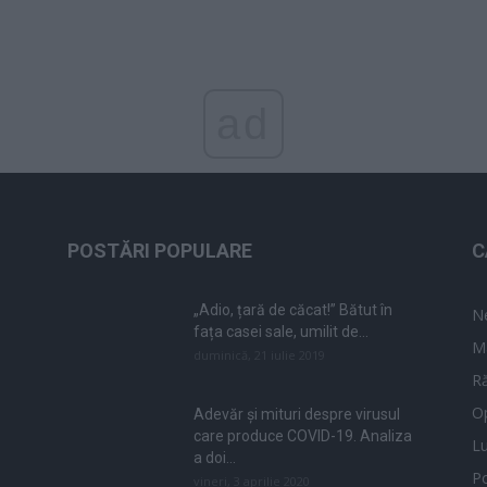
ad
POSTĂRI POPULARE
C
„Adio, țară de căcat!” Bătut în
N
fața casei sale, umilit de...
M
duminică, 21 iulie 2019
Ră
Op
Adevăr și mituri despre virusul
care produce COVID-19. Analiza
L
a doi...
Po
vineri, 3 aprilie 2020