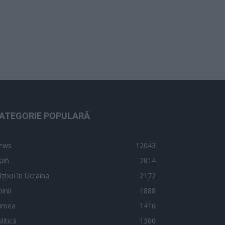
ATEGORIE POPULARĂ
ews
12043
ain
2814
zboi în Ucraina
2172
inii
1888
umea
1416
litică
1300