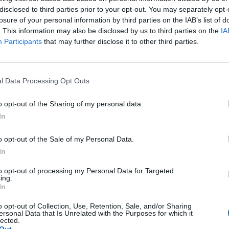
disclosed to third parties prior to your opt-out. You may separately opt-
losure of your personal information by third parties on the IAB’s list of
p
. This information may also be disclosed by us to third parties on the
IA
Participants
that may further disclose it to other third parties.
l Data Processing Opt Outs
o opt-out of the Sharing of my personal data.
In
o opt-out of the Sale of my Personal Data.
In
to opt-out of processing my Personal Data for Targeted
ing.
In
o opt-out of Collection, Use, Retention, Sale, and/or Sharing
ersonal Data that Is Unrelated with the Purposes for which it
lected.
Out