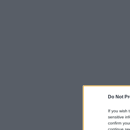
Do Not Pr
If you wish 
sensitive in
confirm you
continue se