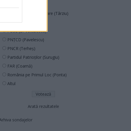
PACE (Peia)
Acțiunea Conservatoare (Târziu)
PDF (Lazarus)
PUSL (D. Voiculescu)
PNȚCD (Pavelescu)
PNCR (Terheș)
Partidul Patrioților (Surugiu)
FAR (Coarnă)
România pe Primul Loc (Ponta)
Altul
Arată rezultatele
Arhiva sondajelor