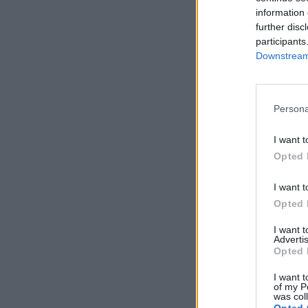
information 
further disc
participants
Downstream 
Persona
I want t
Opted 
I want t
Opted 
I want 
Advertis
Opted 
I want t
of my P
was col
Opted 