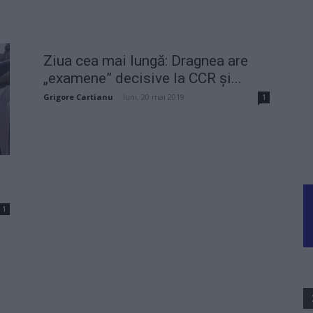
Ziua cea mai lungă: Dragnea are
„examene” decisive la CCR și...
Grigore Cartianu
-
luni, 20 mai 2019
1
1