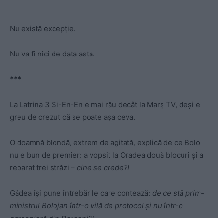
Nu există excepție.
Nu va fi nici de data asta.
***
La Latrina 3 Si-En-En e mai rău decât la
Marș TV
, deși e
greu de crezut că se poate așa ceva.
O doamnă blondă, extrem de agitată, explică de ce Bolo
nu e bun de premier: a vopsit la Oradea două blocuri și a
reparat trei străzi –
cine se crede?!
Gâdea își pune întrebările care contează:
d
e ce stă prim-
ministrul Bolojan într-o vilă de protocol și nu într-o