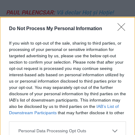
PAUL PALENCSAR:
Vă declar Hoț și Hoție!
BOGDAN GLĂVAN:
Căpușele de la
Do Not Process My Personal Information
Hidroelectrica
If you wish to opt-out of the sale, sharing to third parties, or
processing of your personal or sensitive information for
VLADIMIR MUNTEANU:
Alianța PSD–AUR
targeted advertising by us, please use the below opt-out
lucrează deja la fascizarea României! Cazul
section to confirm your selection. Please note that after your
opt-out request is processed you may continue seeing
AUR Balotești și votul sinistru dintr-o comisie a
interest-based ads based on personal information utilized by
Senatului
us or personal information disclosed to third parties prior to
your opt-out. You may separately opt-out of the further
disclosure of your personal information by third parties on the
VITALIE COJOCARI:
Irakli moare de grija
IAB’s list of downstream participants. This information may
Moldovei
also be disclosed by us to third parties on the
IAB’s List of
Downstream Participants
that may further disclose it to other
third parties.
MARIE-COSETTE HANGANU:
Simion nu mai
mizează pe Trump, îl așteaptă pe Vance. 5
Personal Data Processing Opt Outs