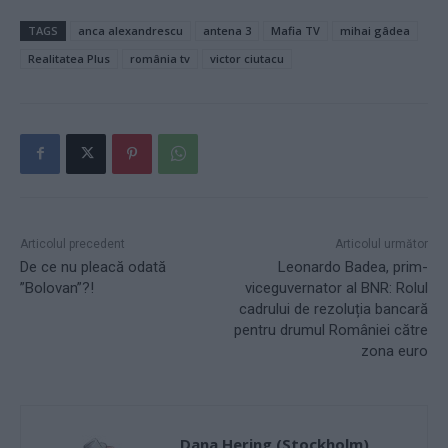
TAGS
anca alexandrescu
antena 3
Mafia TV
mihai gâdea
Realitatea Plus
românia tv
victor ciutacu
Articolul precedent
Articolul următor
De ce nu pleacă odată
Leonardo Badea, prim-
”Bolovan”?!
viceguvernator al BNR: Rolul
cadrului de rezoluția bancară
pentru drumul României către
zona euro
Dana Hering (Stockholm)