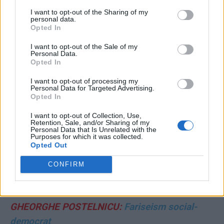
motive ale „năpârlirii” sale
I want to opt-out of the Sharing of my
personal data.
Opted In
MATEI UDREA:
După MAGA suntem noi, care te
facem pe tine!
I want to opt-out of the Sale of my
Personal Data.
Opted In
ANDREI COLȚEA:
Evanghelia după Donald
I want to opt-out of processing my
Personal Data for Targeted Advertising.
Opted In
VASILE POPOVICI:
Declarația noastră de
dragoste adevărată
I want to opt-out of Collection, Use,
Retention, Sale, and/or Sharing of my
Personal Data that Is Unrelated with the
Purposes for which it was collected.
DOINA DABIJA:
Un gest regretabil
Opted Out
FLORIN BURTA:
Criza ascunsă a agriculturii
CONFIRM
românești: piața terenurilor agricole
GHEORGHE POSTELNICU:
Fariseism social-
democrat