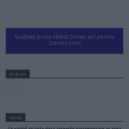
Susțineți presa liberă! Donați aici pentru
Ziaristii.com!
24 de ore
Sondaj
Ce partid ați vota dacă alegerile parlamentare ar avea