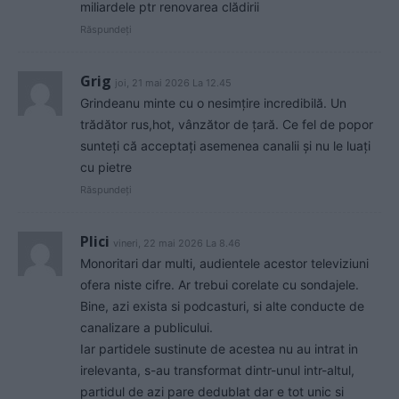
miliardele ptr renovarea clădirii
Răspundeți
Grig
joi, 21 mai 2026 La 12.45
Grindeanu minte cu o nesimțire incredibilă. Un
trădător rus,hot, vânzător de țară. Ce fel de popor
sunteți că acceptați asemenea canalii și nu le luați
cu pietre
Răspundeți
Plici
vineri, 22 mai 2026 La 8.46
Monoritari dar multi, audientele acestor televiziuni
ofera niste cifre. Ar trebui corelate cu sondajele.
Bine, azi exista si podcasturi, si alte conducte de
canalizare a publicului.
Iar partidele sustinute de acestea nu au intrat in
irelevanta, s-au transformat dintr-unul intr-altul,
partidul de azi pare dedublat dar e tot unic si