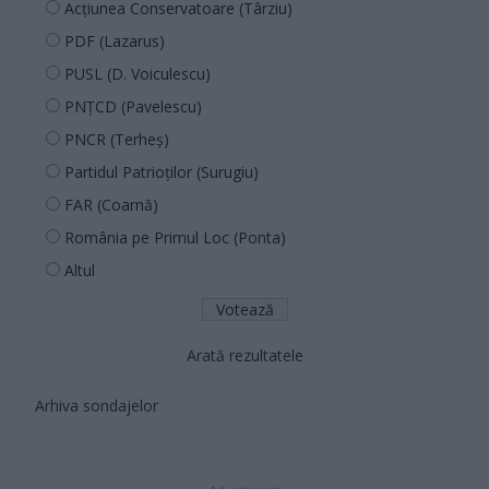
Acțiunea Conservatoare (Târziu)
PDF (Lazarus)
PUSL (D. Voiculescu)
PNȚCD (Pavelescu)
PNCR (Terheș)
Partidul Patrioților (Surugiu)
FAR (Coarnă)
România pe Primul Loc (Ponta)
Altul
Arată rezultatele
Arhiva sondajelor