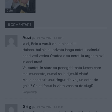
Opinii
8 COMENTARII
Auzi
joi, 21 mai 2026 La 10.15
la ei, Bolo a varuit doua blocuri!!!!
Halooo, bai aia cu privata langa cotetul cainelui,
cand veti vedea Oradea o sa cereti la urgenta azil
in acel oras!
Voi sunteti in stare sa ponegriti toata lumea care
mai munceste, numai sa le dijmuiti viata!
Ma, a construit unul singur din voi, un cotet de
gaini? Ce ati facut in viata voastra de slugi?
Răspundeți
Grig
joi, 21 mai 2026 La 11.11