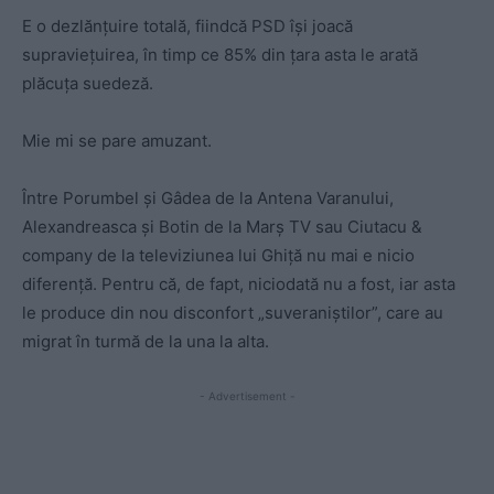
E o dezlănțuire totală, fiindcă PSD își joacă
supraviețuirea, în timp ce 85% din țara asta le arată
plăcuța suedeză.
Mie mi se pare amuzant.
Între Porumbel și Gâdea de la Antena Varanului,
Alexandreasca și Botin de la
Marș TV
sau Ciutacu &
company de la televiziunea lui Ghiță nu mai e nicio
diferență.
Pentru că, de fapt, niciodată nu a fost, iar asta
le produce din nou disconfort „suveraniștilor”, care au
migrat în turmă de la una la alta.
- Advertisement -