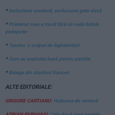
*
Incluziune suedeză, excluziune geto-dacă
*
Prietenul meu a murit fără să vadă bâtele
pedepsite
*
Texanu’ a scăpat de leghebetiști
*
Cum au explodat banii pentru partide
*
Balega din studioul francez
ALTE EDITORIALE:
GRIGORE CARTIANU:
Hoțiunea de centură
ADRIAN PAPAHAGI:
Cele două mari partide