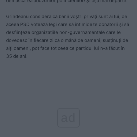
demascarea abuzurilor politicienilor! Și așa mai departe.
Grindeanu consideră că banii voștri privați sunt ai lui, de
aceea PSD votează legi care să intimideze donatorii și să
desființeze organizațiile non-guvernamentale care le
dovedesc în fiecare zi că o mână de oameni, susținuți de
alți oameni, pot face tot ceea ce partidul lui n-a făcut în
35 de ani.
ad