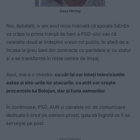
Dana Hering
Noi, ăștialalți, n-am avut nicio îndoială că spoiala SiEnEn
va crăpa la prima tranșă de bani a PSD-ului sau că
celelalte două ar îndeplini vreun rol public, în afară de a
încasa la greu bani din contracte cu partidele și cu statul
și a se transforma în niște centre de linșaj.
Apoi, mai e o chestie:
c
u cât își vor înteți televiziunile
astea și site-urile lor atacurile, cu atât vor crește
procentele lui Bolojan, dar și furia oamenilor.
În continuare, PSD, AUR și canalele lor de comunicare
dedicate îi cred pe oameni proști, gata să înghită ce li se
servește pe post.
- Advertisement -