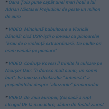
*
Oana Țoiu pune capăt unei mari hoții a lui
Adrian Năstase! Prejudiciu de peste un milion
de euro
*
VIDEO. Minciună bubuitoare a Vioricăi
Dăncilă: cică USR-iștii o loveau cu picioarele!
”Erau de o violență extraordinară. De multe ori
eram vânătă pe picioare”
*
VIDEO. Codruța Kovesi îl trimite la culcare pe
Nicușor Dan: ”Îi doresc mult somn, un somn
bun”. Ea taxează declarația ”antenistă” a
președintelui despre ”abuzurile” procurorilor
*
VIDEO. De Ziua Europei, Șoșoacă a rupt
steagul UE la mănăstire, alături de fostul ziarist