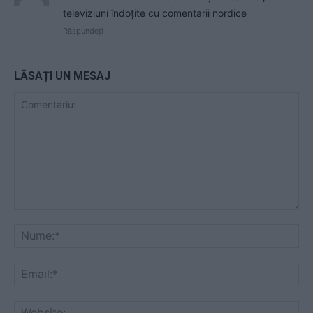
televiziuni îndoțite cu comentarii nordice
Răspundeți
LĂSAȚI UN MESAJ
Comentariu:
Nu
Ema
Web