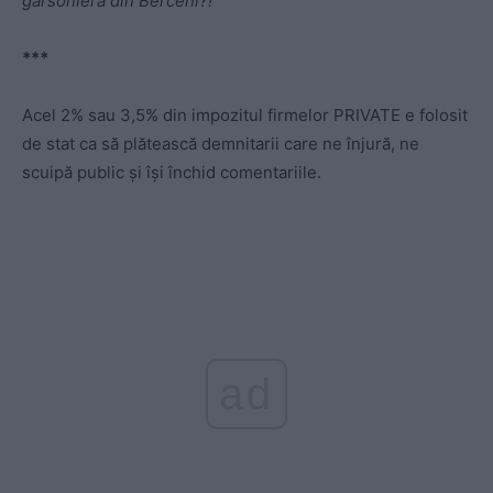
garsonieră din Berceni?!
***
Acel 2% sau 3,5% din impozitul firmelor PRIVATE e folosit
de stat ca să plătească demnitarii care ne înjură, ne
scuipă public și își închid comentariile.
ad