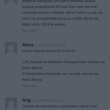
Alegerile anticipate pot salva România. Atacul
asupra președintelui Nicușor Dan este cea mai
criminală acțiune a idioților utili in frunte cu cap de
mort ctp președintele joaca cu cărțile oferite de
idioții utili in 2924 la alegeri
Răspundeți
Alena
joi, 21 mai 2026 La 11.16
Inca o mizerie marca A3 Si-En-En:
„Lift prabusit la Ministerul Transporturilor condus de
Radu Miruta”
O manipulare mizerabila, sa-l scoata vinovat pe
Radu Miruta.
Răspundeți
Grig
joi, 21 mai 2026 La 11.52
Condus de ciumpakacu grindeanu care a furat