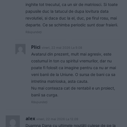
inghite tot trecutul, ca un sir de matriosci. Si toate
papusile duc la tatucul de dupa lovitura data
revolutiei, si daca duc la el, duc, pe firul rosu, mai
departe. Ce se schimba periodic sunt doar fraierii.
Răspundeți
Plici
vineri, 22 mai 2026 La 9.08
Avatarul din prezent, mult mai agresiv, este
costumul in ton cu spiritul vremurilor, dar nu
poate fi folosit ca imagine pentru ca nu ar mai
veni banii de la Uniune. O sursa de bani ca sa
intretina matrioska, asta cauta.
Nu mai conteaza cat de rentabil e un proiect,
banii sa curga.
Răspundeți
alex
vineri, 22 mai 2026 La 12.09
Duamna Dana cu ultimele noutăți culese de pe la