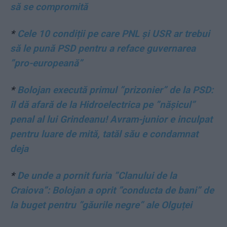
să se compromită
*
Cele 10 condiții pe care PNL și USR ar trebui
să le pună PSD pentru a reface guvernarea
”pro-europeană”
*
Bolojan execută primul ”prizonier” de la PSD:
îl dă afară de la Hidroelectrica pe ”nășicul”
penal al lui Grindeanu! Avram-junior e inculpat
pentru luare de mită, tatăl său e condamnat
deja
*
De unde a pornit furia ”Clanului de la
Craiova”: Bolojan a oprit ”conducta de bani” de
la buget pentru ”găurile negre” ale Olguței