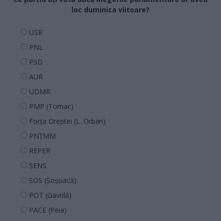
loc duminica viitoare?
USR
PNL
PSD
AUR
UDMR
PMP (Tomac)
Forța Dreptei (L. Orban)
PNȚMM
REPER
SENS
SOS (Șoșoacă)
POT (Gavrilă)
PACE (Peia)