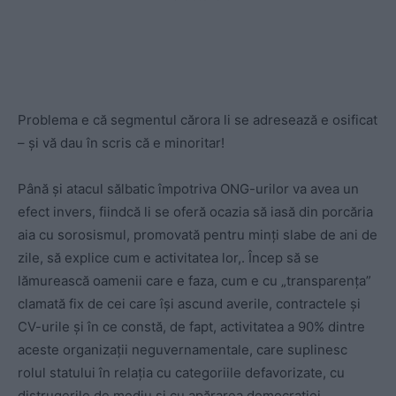
Problema e că segmentul cărora li se adresează e osificat
– și vă dau în scris că e minoritar!
Până și atacul sălbatic împotriva ONG-urilor va avea un
efect invers, fiindcă li se oferă ocazia să iasă din porcăria
aia cu sorosismul, promovată pentru minți slabe de ani de
zile, să explice cum e activitatea lor,. Încep să se
lămurească oamenii care e faza, cum e cu „transparența”
clamată fix de cei care își ascund averile, contractele și
CV-urile și în ce constă, de fapt, activitatea a 90% dintre
aceste organizații neguvernamentale, care suplinesc
rolul statului în relația cu categoriile defavorizate, cu
distrugerile de mediu și cu apărarea democrației.