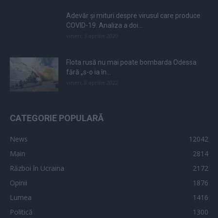
Adevăr și mituri despre virusul care produce
COVID-19. Analiza a doi...
vineri, 3 aprilie 2020
Flota rusă nu mai poate bombarda Odessa
fără „s-o ia în...
vineri, 8 aprilie 2022
CATEGORIE POPULARĂ
News
12042
Main
2814
Război în Ucraina
2172
Opinii
1876
Lumea
1416
Politică
1300