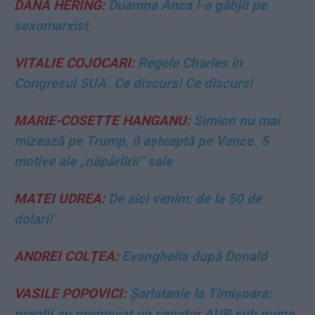
DANA HERING:
Duamna Anca l-a găbjit pe
sexomarxist
VITALIE COJOCARI:
Regele Charles în
Congresul SUA. Ce discurs! Ce discurs!
MARIE-COSETTE HANGANU:
Simion nu mai
mizează pe Trump, îl așteaptă pe Vance. 5
motive ale „năpârlirii” sale
MATEI UDREA:
De aici venim: de la 50 de
dolari!
ANDREI COLȚEA:
Evanghelia după Donald
VASILE POPOVICI:
Șarlatanie la Timișoara:
preoții au promovat un senator AUR sub nume