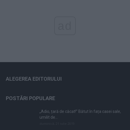
ad
ALEGEREA EDITORULUI
POSTĂRI POPULARE
„Adio, țară de căcat!” Bătut în fața casei sale,
umilit de...
duminică, 21 iulie 2019