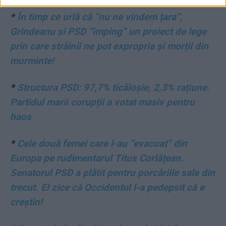
*
În timp ce urlă că ”nu ne vindem țara”,
Grindeanu și PSD ”împing” un proiect de lege
prin care străinii ne pot expropria și morții din
morminte!
*
Structura PSD: 97,7% ticăloșie, 2,3% rațiune.
Partidul marii corupții a votat masiv pentru
haos
*
Cele două femei care l-au ”evacuat” din
Europa pe rudimentarul Titus Corlățean.
Senatorul PSD a plătit pentru porcăriile sale din
trecut. El zice că Occidentul l-a pedepsit că e
creștin!