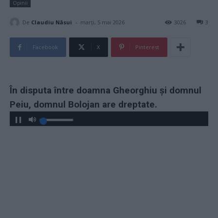
Opinii
-
De
Claudiu Năsui
marți, 5 mai 2026
3026
3
Facebook
X
Pinterest
În disputa între doamna Gheorghiu și domnul
Peiu, domnul Bolojan are dreptate.