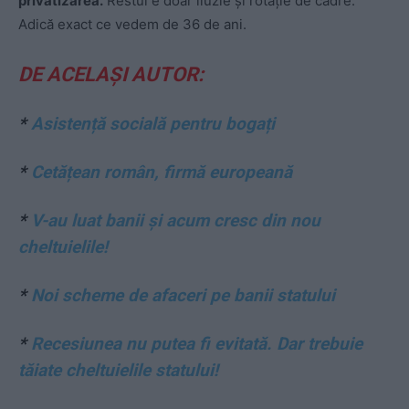
privatizarea.
Restul e doar iluzie și rotație de cadre.
Adică exact ce vedem de 36 de ani.
DE ACELAȘI AUTOR:
*
Asistență socială pentru bogați
*
Cetățean român, firmă europeană
*
V-au luat banii și acum cresc din nou
cheltuielile!
*
Noi scheme de afaceri pe banii statului
*
Recesiunea nu putea fi evitată. Dar trebuie
tăiate cheltuielile statului!