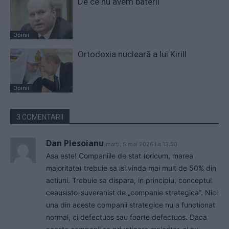
De ce nu avem baterii
Opinii
Ortodoxia nucleară a lui Kirill
Opinii
3 COMENTARII
Dan Plesoianu
marți, 5 mai 2026 La 13.50
Asa este! Companiile de stat (oricum, marea
majoritate) trebuie sa isi vinda mai mult de 50% din
actiuni. Trebuie sa dispara, in principiu, conceptul
ceausisto-suveranist de „companie strategica”. Nici
una din aceste companii strategice nu a functionat
normal, ci defectuos sau foarte defectuos. Daca