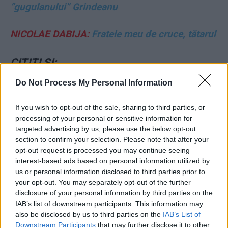
”gugulanului” Grindeanu
NICOLAE DABIJA:
Fratele meu de cruce, tătarul
CITIȚI ȘI:
Do Not Process My Personal Information
*
S-a spart ”frontul anti-Bolojan”: 6 semnatari
ai moțiunii de cenzură au anunțat că n-o
If you wish to opt-out of the sale, sharing to third parties, or
votează
processing of your personal or sensitive information for
targeted advertising by us, please use the below opt-out
section to confirm your selection. Please note that after your
*
Scrisoarea-manifest a primului ”suveranist”
opt-out request is processed you may continue seeing
care anunță că nu va vota moțiunea de cenzură
interest-based ads based on personal information utilized by
us or personal information disclosed to third parties prior to
PSD-AUR. Senatorul își sfidează șeful de
your opt-out. You may separately opt-out of the further
partid: ”Nu voi vota salvarea PSD, care a jefuit
disclosure of your personal information by third parties on the
IAB’s list of downstream participants. This information may
banul public!”
also be disclosed by us to third parties on the
IAB’s List of
Downstream Participants
that may further disclose it to other