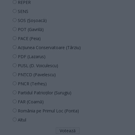
REPER
SENS
SOS (Șoșoacă)
POT (Gavrilă)
PACE (Peia)
Acțiunea Conservatoare (Târziu)
PDF (Lazarus)
PUSL (D. Voiculescu)
PNȚCD (Pavelescu)
PNCR (Terheș)
Partidul Patrioților (Surugiu)
FAR (Coarnă)
România pe Primul Loc (Ponta)
Altul