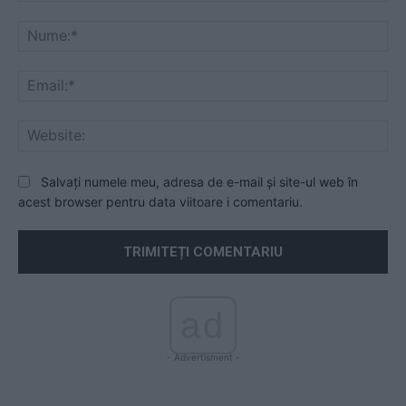
Comentariu:
Nu
Ema
Web
Salvați numele meu, adresa de e-mail și site-ul web în
acest browser pentru data viitoare i comentariu.
ad
- Advertisment -