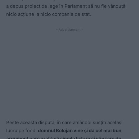
a depus proiect de lege în Parlament să nu fie vândută
nicio acțiune la nicio companie de stat.
- Advertisement -
Peste această dispută, în care amândoi susțin același
lucru pe fond,
domnul Bolojan vine și dă cel mai bun
argument care arată că simpla listare și vânzare de