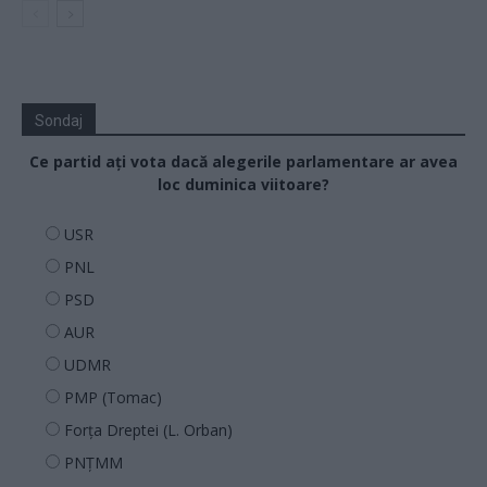
Sondaj
Ce partid ați vota dacă alegerile parlamentare ar avea
loc duminica viitoare?
USR
PNL
PSD
AUR
UDMR
PMP (Tomac)
Forța Dreptei (L. Orban)
PNȚMM