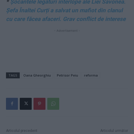
*
Șocantele legături interlope ale Liei Savonea.
Șefa Înaltei Curți a salvat un mafiot din clanul
cu care făcea afaceri. Grav conflict de interese
- Advertisement -
TAGS
Oana Gheorghiu
Petrisor Peiu
reforma
Articolul precedent
Articolul următor