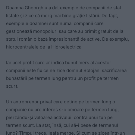
Doamna Gheorghiu a dat exemple de companii de stat
listate și zice că merg mai bine grație listării. De fapt,
exemplele doamnei sunt numai companii care
gestionează monopoluri sau care au primit gratuit de la
statul român o bază impresionantă de active. De exemplu,
hidrocentralele de la Hidroelectrica.
Iar acel profit care ar indica bunul mers al acestor
companii este fix ce ne zice domnul Bolojan: sacrificarea
bunăstării pe termen lung pentru un profit pe termen
scurt.
Un antreprenor privat care deține pe termen lung o
companie nu are interes s-o omoare pe termen lung,
pierzându-și valoarea activului, contra unui tun pe
termen scurt. La stat, însă, cui să-i pese de termenul
lung? Timpul trece, leafa merge. Și cum se zicea într-un