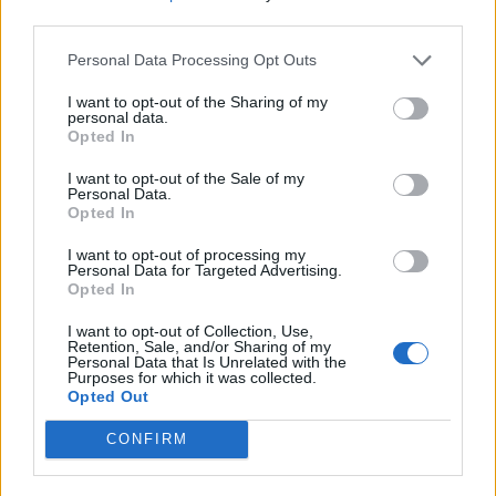
*
Cei 8 PSD-iști din cauza cărora am pierdut
third parties.
458,7 milioane de euro din PNRR. Dezvăluirile
Personal Data Processing Opt Outs
ministrului Pîslaru
I want to opt-out of the Sharing of my
personal data.
*
Aberațiile moțiunii de cenzură: PSD vrea să
Opted In
doboare Guvernul Bolojan pentru felul în care a
I want to opt-out of the Sale of my
guvernat PSD!
Personal Data.
Opted In
*
În moțiunea de cenzură contra Guvernului
I want to opt-out of processing my
Personal Data for Targeted Advertising.
Bolojan, PSD preia tezele anti-UE ale AUR.
Opted In
Acum zice că devenim ”colonie”, deși a
I want to opt-out of Collection, Use,
Retention, Sale, and/or Sharing of my
guvernat 11 ani din ultimii 14!
Personal Data that Is Unrelated with the
Purposes for which it was collected.
Opted Out
*
Un lider AUR are acțiuni de 800.000 de euro
la companii de stat. Minciuna cosmică a
CONFIRM
senatorului Peiu