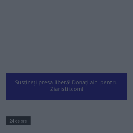
Susțineți presa liberă! Donați aici pentru
Ziaristii.com!
24 de ore