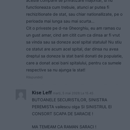
aceste companii se privatizare majoritar, si nu
functioneaza cum trebuie, atunci ar putea fi
rechizitionate de stat, sau chiar nationallizate, pe o
perioada mai lunga sau mai scurta…
Cit o priveste pe d-na Gheorghiu, eu am ramas cu
un gust amar, cind am citit cum ca dinsa ar fi vrut
sa vinda sau sa doneze acel spital statului! Nu stiu
ce statut are acum acel spital, dar dinsa nu avea
dreptul sa doneze la stat banii donati de populatie,
care a donat acei bani spitalului, pentru ca sumele
respective sa nu ajunga la stat!
Răspundeți
Kise Leff
marți, 5 mai 2026 La 15.45
BUTOANELE SECURISTILOR, SINISTRA
PEREMISTA vailescu olga SI SINISTRUL EI
CONSORT SCAPA DE SARACIE !
MA TEMEAM CA RAMAN SARACI !