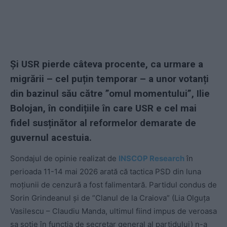
Și USR pierde câteva procente, ca urmare a
migrării – cel puțin temporar – a unor votanți
din bazinul său către ”omul momentului”, Ilie
Bolojan, în condițiile în care USR e cel mai
fidel susținător al reformelor demarate de
guvernul acestuia.
Sondajul de opinie realizat de
INSCOP Research
în
perioada 11-14 mai 2026 arată că tactica PSD din luna
moțiunii de cenzură a fost falimentară. Partidul condus de
Sorin Grindeanul și de ”Clanul de la Craiova” (Lia Olguța
Vasilescu – Claudiu Manda, ultimul fiind impus de veroasa
sa soție în funcția de secretar general al partidului) n-a