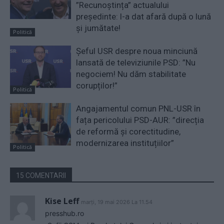
”Recunoștința” actualului
președinte: l-a dat afară după o lună
și jumătate!
Politică
Șeful USR despre noua minciună
lansată de televiziunile PSD: ”Nu
negociem! Nu dăm stabilitate
corupților!”
Politică
Angajamentul comun PNL-USR în
fața pericolului PSD-AUR: ”direcția
de reformă și corectitudine,
modernizarea instituțiilor”
Politică
15 COMENTARII
Kise Leff
marți, 19 mai 2026 La 11.54
presshub.ro