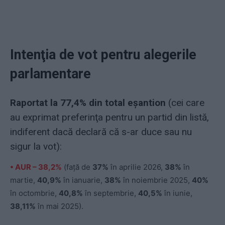
Intenţia de vot pentru alegerile
parlamentare
Raportat la 77,4% din total eşantion
(cei care
au exprimat preferinţa pentru un partid din listă,
indiferent dacă declară că s-ar duce sau nu
sigur la vot):
• AUR – 38,2%
(faţă de
37%
în aprilie 2026,
38%
în
martie,
40,9%
în ianuarie,
38%
în noiembrie 2025,
40%
în octombrie,
40,8%
în septembrie,
40,5%
în iunie,
38,11%
în mai 2025).