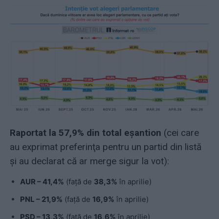
Raportat la 57,9% din total eşantion
(cei care
au exprimat preferinţa pentru un partid din listă
şi au declarat că ar merge sigur la vot):
AUR – 41,4%
(față de
38,3%
în aprilie)
PNL – 21,9%
(față de
16,9%
în aprilie)
PSD – 13,3%
(față de
16,6%
în aprilie)