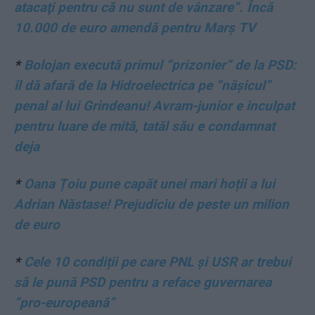
atacaţi pentru că nu sunt de vânzare”. Încă
10.000 de euro amendă pentru Marș TV
*
Bolojan execută primul ”prizonier” de la PSD:
îl dă afară de la Hidroelectrica pe ”nășicul”
penal al lui Grindeanu! Avram-junior e inculpat
pentru luare de mită, tatăl său e condamnat
deja
*
Oana Țoiu pune capăt unei mari hoții a lui
Adrian Năstase! Prejudiciu de peste un milion
de euro
*
Cele 10 condiții pe care PNL și USR ar trebui
să le pună PSD pentru a reface guvernarea
”pro-europeană”