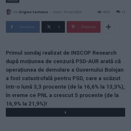
Politică
-
De
Grigore Cartianu
marți, 19 mai 2026
4632
15
Facebook
X
Pinterest
Primul sondaj realizat de INSCOP Research
după moțiunea de cenzură PSD-AUR arată că
operațiunea de demolare a Guvernului Bolojan
a fost catastrofală pentru PSD, care a scăzut
într-o lună 3,3 procente (de la 16,6% la 13,3%),
în vreme ce PNL a crescut 5 procente (de la
16,9% la 21,9%)!
Play