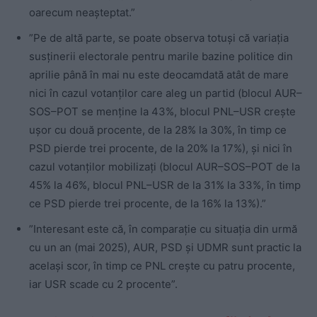
oarecum neaşteptat.”
”Pe de altă parte, se poate observa totuşi că variaţia
susţinerii electorale pentru marile bazine politice din
aprilie până în mai nu este deocamdată atât de mare
nici în cazul votanţilor care aleg un partid (blocul AUR–
SOS–POT se menţine la 43%, blocul PNL–USR creşte
uşor cu două procente, de la 28% la 30%, în timp ce
PSD pierde trei procente, de la 20% la 17%), şi nici în
cazul votanţilor mobilizaţi (blocul AUR–SOS–POT de la
45% la 46%, blocul PNL–USR de la 31% la 33%, în timp
ce PSD pierde trei procente, de la 16% la 13%).”
”Interesant este că, în comparaţie cu situaţia din urmă
cu un an (mai 2025), AUR, PSD şi UDMR sunt practic la
acelaşi scor, în timp ce PNL creşte cu patru procente,
iar USR scade cu 2 procente”.