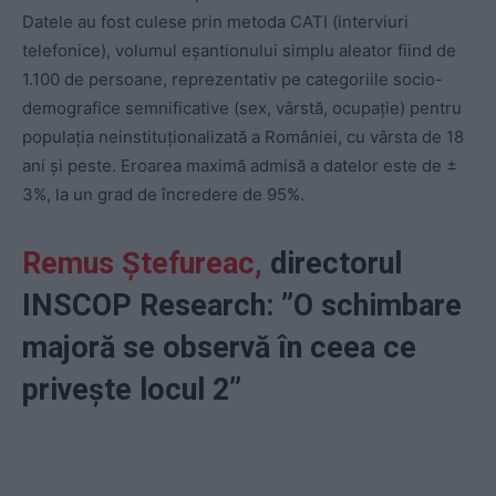
Datele au fost culese prin metoda CATI (interviuri
telefonice), volumul eşantionului simplu aleator fiind de
1.100 de persoane, reprezentativ pe categoriile socio-
demografice semnificative (sex, vârstă, ocupaţie) pentru
populaţia neinstituţionalizată a României, cu vârsta de 18
ani şi peste. Eroarea maximă admisă a datelor este de ±
3%, la un grad de încredere de 95%.
Remus Ştefureac,
directorul
INSCOP Research: ”O schimbare
majoră se observă în ceea ce
priveşte locul 2”