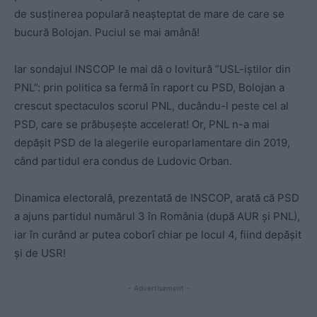
de susținerea populară neașteptat de mare de care se
bucură Bolojan. Puciul se mai amână!
Iar sondajul INSCOP le mai dă o lovitură ”USL-iștilor din
PNL”: prin politica sa fermă în raport cu PSD, Bolojan a
crescut spectaculos scorul PNL, ducându-l peste cel al
PSD, care se prăbușește accelerat! Or, PNL n-a mai
depășit PSD de la alegerile europarlamentare din 2019,
când partidul era condus de Ludovic Orban.
Dinamica electorală, prezentată de INSCOP, arată că PSD
a ajuns partidul numărul 3 în România (după AUR și PNL),
iar în curând ar putea coborî chiar pe locul 4, fiind depășit
și de USR!
- Advertisement -