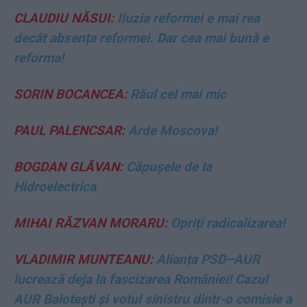
CLAUDIU NĂSUI:
Iluzia reformei e mai rea
decât absența reformei. Dar cea mai bună e
reforma!
SORIN BOCANCEA:
Răul cel mai mic
PAUL PALENCSAR:
Arde Moscova!
BOGDAN GLĂVAN:
Căpușele de la
Hidroelectrica
MIHAI RĂZVAN MORARU:
Opriți radicalizarea!
VLADIMIR MUNTEANU:
Alianța PSD–AUR
lucrează deja la fascizarea României! Cazul
AUR Balotești și votul sinistru dintr-o comisie a