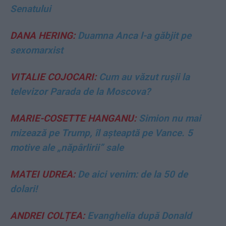
Senatului
DANA HERING:
Duamna Anca l-a găbjit pe
sexomarxist
VITALIE COJOCARI:
Cum au văzut rușii la
televizor Parada de la Moscova?
MARIE-COSETTE HANGANU:
Simion nu mai
mizează pe Trump, îl așteaptă pe Vance. 5
motive ale „năpârlirii” sale
MATEI UDREA:
De aici venim: de la 50 de
dolari!
ANDREI COLȚEA:
Evanghelia după Donald