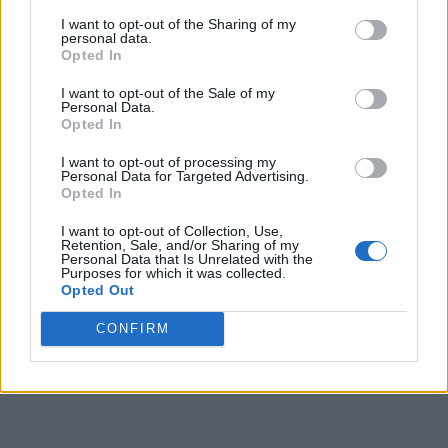
I want to opt-out of the Sharing of my
0,5%
– 2
personal data.
Opted In
0,4%
– 3
I want to opt-out of the Sale of my
0,3%
– 4
Personal Data.
Opted In
3,6%
– 5
I want to opt-out of processing my
1,2%
– 6
Personal Data for Targeted Advertising.
Opted In
2,4%
– 7
I want to opt-out of Collection, Use,
Retention, Sale, and/or Sharing of my
4,4%
– 8
Personal Data that Is Unrelated with the
Purposes for which it was collected.
3,1%
– 9
Opted Out
67,4%
– 10 (”sigur vor merge la vot”)
CONFIRM
1,5%
– nu ştiu sau nu răspund la această întrebare.