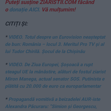
Puteți susține ZIARISTII.COM făcând
o
donație AICI.
Vă mulțumim!
CITIȚI ȘI:
*
VIDEO. Totul despre un Eurovision neașteptat
de bun: România – locul 3. Meritul Pro TV și al
lui Tudor Chirilă. Șocul de la Chișinău
*
VIDEO. De Ziua Europei, Șoșoacă a rupt
steagul UE la mănăstire, alături de fostul ziarist
Miron Manega, actual senator SOS. Putinista e
plătită cu 20.000 de euro ca europarlamentar
*
Propagandă vomitivă a beizadelei AUR-iste
Alexandra Păcuraru: ”Simion şi Georgescu,