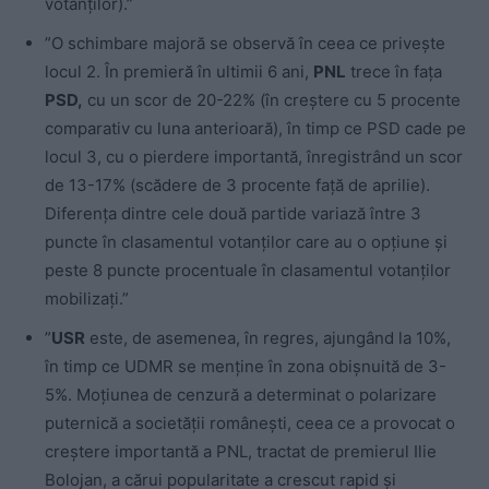
votanţilor).”
”O schimbare majoră se observă în ceea ce priveşte
locul 2. În premieră în ultimii 6 ani,
PNL
trece în faţa
PSD,
cu un scor de 20-22% (în creştere cu 5 procente
comparativ cu luna anterioară), în timp ce PSD cade pe
locul 3, cu o pierdere importantă, înregistrând un scor
de 13-17% (scădere de 3 procente faţă de aprilie).
Diferenţa dintre cele două partide variază între 3
puncte în clasamentul votanţilor care au o opţiune şi
peste 8 puncte procentuale în clasamentul votanţilor
mobilizaţi.”
”
USR
este, de asemenea, în regres, ajungând la 10%,
în timp ce UDMR se menţine în zona obişnuită de 3-
5%. Moţiunea de cenzură a determinat o polarizare
puternică a societăţii româneşti, ceea ce a provocat o
creştere importantă a PNL, tractat de premierul Ilie
Bolojan, a cărui popularitate a crescut rapid şi