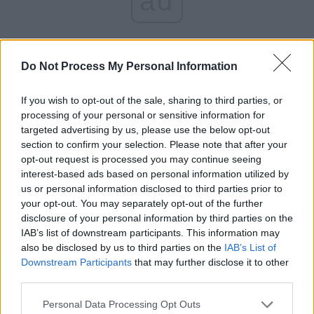
ad
Do Not Process My Personal Information
If you wish to opt-out of the sale, sharing to third parties, or
processing of your personal or sensitive information for
targeted advertising by us, please use the below opt-out
67,4% dintre români spun că
section to confirm your selection. Please note that after your
opt-out request is processed you may continue seeing
”sigur vor vota” la alegerile
interest-based ads based on personal information utilized by
us or personal information disclosed to third parties prior to
parlamentare
your opt-out. You may separately opt-out of the further
disclosure of your personal information by third parties on the
IAB’s list of downstream participants. This information may
Pe o scară de la 1 la 10, în care 1 înseamnă că “sigur nu”
also be disclosed by us to third parties on the
IAB’s List of
vor merge la vot, iar 10 că “sigur da” vor merge la vot,
Downstream Participants
that may further disclose it to other
românii au răspuns astfel:
third parties.
Personal Data Processing Opt Outs
15,2%
– 1 (”sigur nu vor merge la vot”)