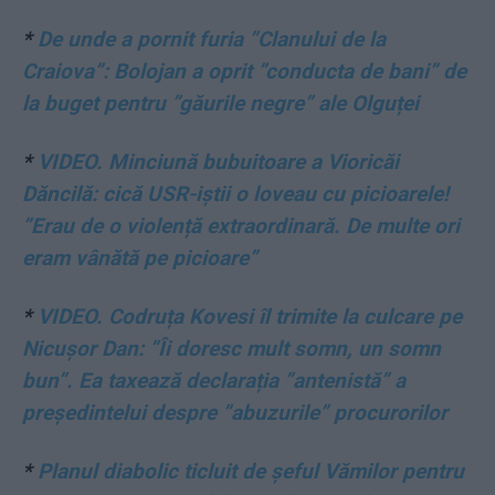
*
De unde a pornit furia ”Clanului de la
Craiova”: Bolojan a oprit ”conducta de bani” de
la buget pentru ”găurile negre” ale Olguței
*
VIDEO. Minciună bubuitoare a Vioricăi
Dăncilă: cică USR-iștii o loveau cu picioarele!
”Erau de o violență extraordinară. De multe ori
eram vânătă pe picioare”
*
VIDEO. Codruța Kovesi îl trimite la culcare pe
Nicușor Dan: ”Îi doresc mult somn, un somn
bun”. Ea taxează declarația ”antenistă” a
președintelui despre ”abuzurile” procurorilor
*
Planul diabolic ticluit de șeful Vămilor pentru