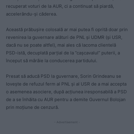
recuperat voturi de la AUR, ci a continuat să piardă,
accelerându-și căderea.
Această prăbușire colosală ar mai putea fi oprită doar prin
revenirea la guvernare alături de PNL și UDMR (și USR,
dacă nu se poate altfel), mai ales că lacoma clientelă
PSD-istă, decuplată parțial de la ”cașcavalul” puterii, a
început să mârâie la conducerea partidului.
Presat să aducă PSD la guvernare, Sorin Grindeanu se
lovește de refuzul ferm al PNL și al USR de a mai accepta
o asemenea asociere, după acțiunea iresponsabilă a PSD
de a se înhăita cu AUR pentru a demite Guvernul Bolojan
prin moțiune de cenzură.
- Advertisement -