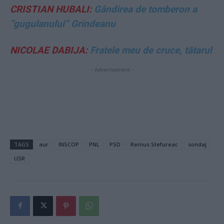
CRISTIAN HUBALI:
Gândirea de tomberon a
”gugulanului” Grindeanu
NICOLAE DABIJA:
Fratele meu de cruce, tătarul
- Advertisement -
TAGS
aur
INSCOP
PNL
PSD
Remus Stefureac
sondaj
USR