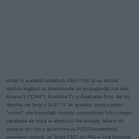
Intrați în această fundătură, liderii PSD și-au activat
vechile legături cu televiziunile de propagandă, mai ales
Antena 3 (”CNN”!), România TV și Realitatea Plus, dar au
deschis uși largi și la B1 TV. Iar acestea, pentru prețul
”corect”, oferă prestații imunde, concretizate într-o mega-
campanie de linșaj la adresa lui Ilie Bolojan. Miza e să
accepte din nou o guvernare cu PSD! Deocamdată,
premierul rezistă, iar ”aripa PSD” din PNL e încă timorată