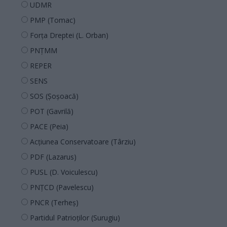
UDMR
PMP (Tomac)
Forța Dreptei (L. Orban)
PNȚMM
REPER
SENS
SOS (Șoșoacă)
POT (Gavrilă)
PACE (Peia)
Acțiunea Conservatoare (Târziu)
PDF (Lazarus)
PUSL (D. Voiculescu)
PNȚCD (Pavelescu)
PNCR (Terheș)
Partidul Patrioților (Surugiu)