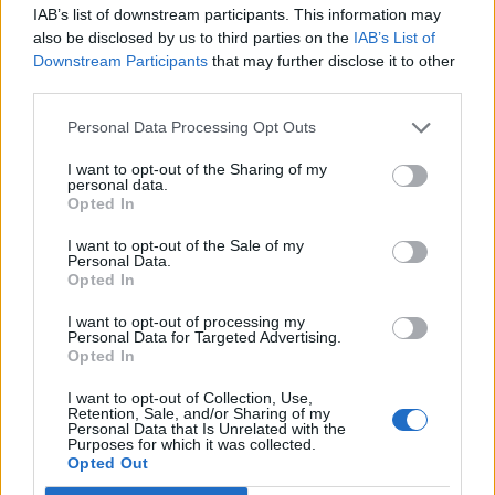
IAB’s list of downstream participants. This information may
also be disclosed by us to third parties on the
IAB’s List of
*
A fost arestat șeful-de-șpăgi al lui Grindeanu!
Downstream Participants
that may further disclose it to other
Cristian Anton ținea 500.000 de euro în dulap,
third parties.
într-o cutie de pantofi. Liderul PSD tremură:
Personal Data Processing Opt Outs
dacă vorbește fostul său șef de cabinet, cu
I want to opt-out of the Sharing of my
care „lucrează” de două decenii, de la
personal data.
Opted In
Timișoara?!
I want to opt-out of the Sale of my
Personal Data.
*
Șoșoacă a fost dezimunizată la Bruxelles cu
Opted In
17-1-0! În plen o va păți și mai rău
I want to opt-out of processing my
Personal Data for Targeted Advertising.
Opted In
*
VIDEO. Primarul PSD din Galați susține
angajarea amantelor în instituțiile publice! „Nu
I want to opt-out of Collection, Use,
Retention, Sale, and/or Sharing of my
sunt aduse din Pakistan sau Congo. Sunt tot
Personal Data that Is Unrelated with the
Purposes for which it was collected.
cetățeni români, au dreptul să muncească
Opted Out
undeva”