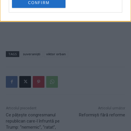
CONFIRM
- Advertisement -
TAGS
suveraniști
viktor orban
Articolul precedent
Articolul următor
Ce pățește congresmanul
Reformiști fără reforme
republican care-l înfruntă pe
Trump: ”nemernic”, ”ratat”,