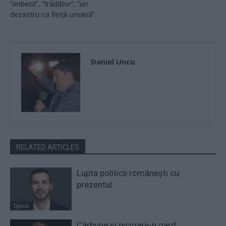
”imbecil”, ”trădător”, ”un
dezastru ca ființă umană”
Daniel Uncu
RELATED ARTICLES
Lupta politicii românești cu
prezentul
Opinii
Cărbune și picioare-n gard