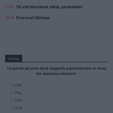
17.32
Vă veți blestema zilele, pesedeilor!
08.38
Escrocul Chirieac
Sondaj
Ce partid ați vota dacă alegerile parlamentare ar avea
loc duminica viitoare?
USR
PNL
PSD
AUR