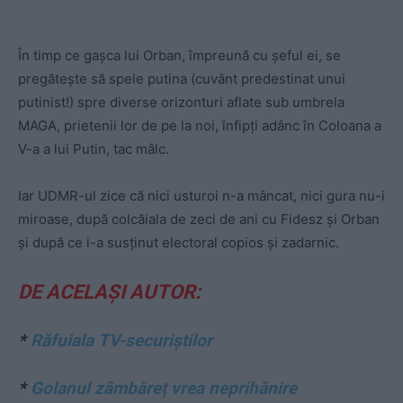
În timp ce gașca lui Orban, împreună cu șeful ei, se
pregătește să spele putina (cuvânt predestinat unui
putinist!) spre diverse orizonturi aflate sub umbrela
MAGA, prietenii lor de pe la noi, înfipți adânc în Coloana a
V-a a lui Putin, tac mâlc.
Iar UDMR-ul zice că nici usturoi n-a mâncat, nici gura nu-i
miroase, după colcăiala de zeci de ani cu Fidesz și Orban
și după ce i-a susținut electoral copios și zadarnic.
DE ACELAȘI AUTOR:
*
Răfuiala TV-securiștilor
*
Golanul zâmbăreț vrea neprihănire