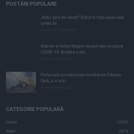
POSTĂRI POPULARE
„Adio, țară de căcat!” Bătut în fața casei sale,
umilit de...
duminică, 21 iulie 2019
Adevăr și mituri despre virusul care produce
COVID-19. Analiza a doi...
vineri, 3 aprilie 2020
Flota rusă nu mai poate bombarda Odessa
fără „s-o ia în...
vineri, 8 aprilie 2022
CATEGORIE POPULARĂ
News
12042
Main
2814