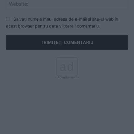
Web
Salvați numele meu, adresa de e-mail și site-ul web în
acest browser pentru data viitoare i comentariu.
ad
- Advertisment -