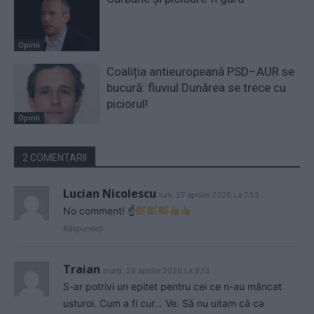
Opinii
Coaliția antieuropeană PSD–AUR se
bucură: fluviul Dunărea se trece cu
piciorul!
Opinii
2 COMENTARII
Lucian Nicolescu
luni, 27 aprilie 2026 La 7.53
No comment! ☝
Răspundeți
Traian
marți, 28 aprilie 2026 La 8.13
S-ar potrivi un epitet pentru cei ce n-au mâncat
usturoi. Cum a fi cur… Ve. Sā nu uitam cā ca