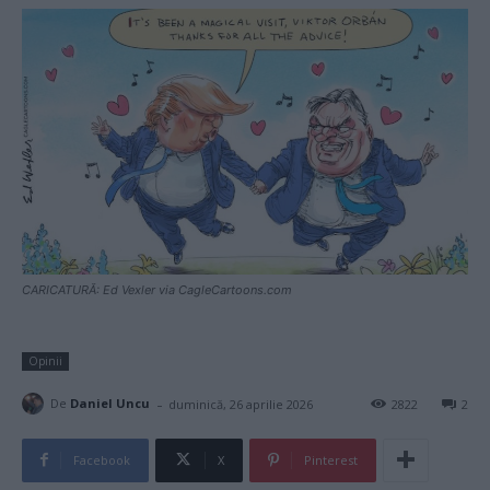
CARICATURĂ: Ed Vexler via CagleCartoons.com
Opinii
-
De
Daniel Uncu
duminică, 26 aprilie 2026
2822
2
Facebook
X
Pinterest