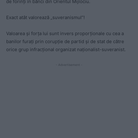
de forinți în bănci din Orientul Mijlociu.
Exact atât valorează „suveranismul”!
Valoarea și forța lui sunt invers proporționale cu cea a
banilor furați prin corupție de partid și de stat de către
orice grup infracțional organizat naționalist-suveranist.
- Advertisement -