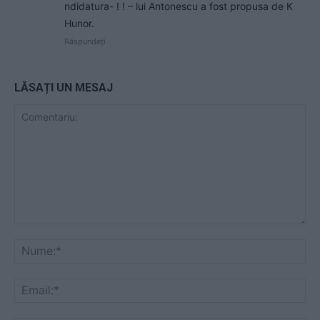
ndidatura- ! ! – lui Antonescu a fost propusa de K
Hunor.
Răspundeți
LĂSAȚI UN MESAJ
Comentariu:
Nu
Ema