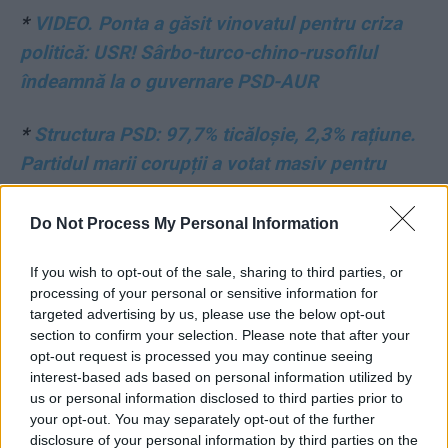
*
VIDEO. Ponta a găsit vinovatul pentru criza
politică: USR! Sârbo-turco-chino-rusofilul
îndeamnă la o guvernare PSD-AUR
*
Structura PSD: 97,7% ticăloșie, 2,3% rațiune.
Partidul marii corupții a votat masiv pentru
haos
Do Not Process My Personal Information
*
PSD a pierdut un deputat, care a trecut la
PNL. Făcea parte din echipa celui mai vocal
If you wish to opt-out of the sale, sharing to third parties, or
processing of your personal or sensitive information for
primar anti-Grindeanu din PSD
targeted advertising by us, please use the below opt-out
section to confirm your selection. Please note that after your
*
Operațiunea „Guvernul USR” – diversiunea
opt-out request is processed you may continue seeing
interest-based ads based on personal information utilized by
prin care PSD și „aripa PSD-istă” din PNL,
us or personal information disclosed to third parties prior to
ajutate de AUR, încearcă să păcălească
your opt-out. You may separately opt-out of the further
disclosure of your personal information by third parties on the
electoratul încă o dată. Patru predicate toxice