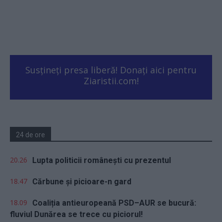
Susțineți presa liberă! Donați aici pentru
Ziaristii.com!
24 de ore
20.26
Lupta politicii românești cu prezentul
18.47
Cărbune și picioare-n gard
18.09
Coaliția antieuropeană PSD–AUR se bucură:
fluviul Dunărea se trece cu piciorul!