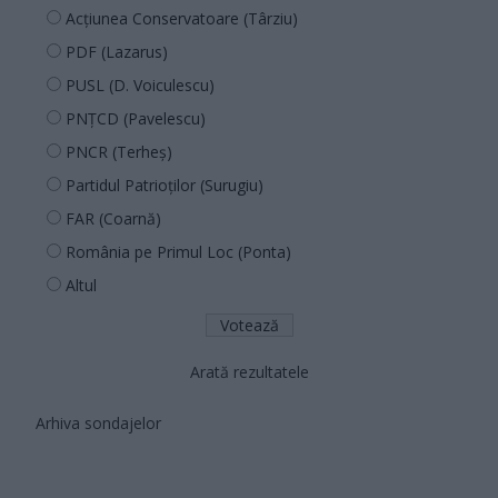
Acțiunea Conservatoare (Târziu)
PDF (Lazarus)
PUSL (D. Voiculescu)
PNȚCD (Pavelescu)
PNCR (Terheș)
Partidul Patrioților (Surugiu)
FAR (Coarnă)
România pe Primul Loc (Ponta)
Altul
Arată rezultatele
Arhiva sondajelor