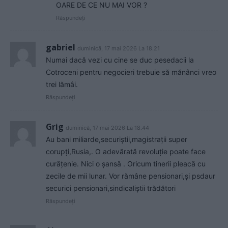
OARE DE CE NU MAI VOR ?
Răspundeți
gabriel
duminică, 17 mai 2026 La 18.21
Numai dacă vezi cu cine se duc pesedacii la
Cotroceni pentru negocieri trebuie să mănânci vreo
trei lămâi.
Răspundeți
Grig
duminică, 17 mai 2026 La 18.44
Au bani miliarde,securiștii,magistrații super
corupți,Rusia,. O adevărată revoluție poate face
curățenie. Nici o șansă . Oricum tinerii pleacă cu
zecile de mii lunar. Vor rămâne pensionari,și psdaur
securici pensionari,sindicaliștii trădători
Răspundeți