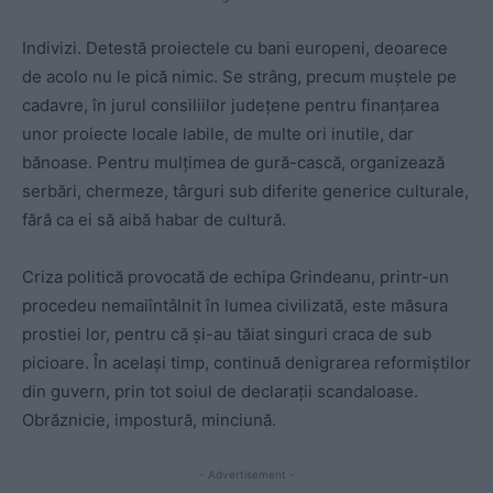
Indivizi. Detestă proiectele cu bani europeni, deoarece
de acolo nu le pică nimic. Se strâng, precum muștele pe
cadavre, în jurul consiliilor județene pentru finanțarea
unor proiecte locale labile, de multe ori inutile, dar
bănoase. Pentru mulțimea de gură-cască, organizează
serbări, chermeze, târguri sub diferite generice culturale,
fără ca ei să aibă habar de cultură.
Criza politică provocată de echipa Grindeanu, printr-un
procedeu nemaiîntâlnit în lumea civilizată, este măsura
prostiei lor, pentru că și-au tăiat singuri craca de sub
picioare. În același timp, continuă denigrarea reformiștilor
din guvern, prin tot soiul de declarații scandaloase.
Obrăznicie, impostură, minciună.
- Advertisement -