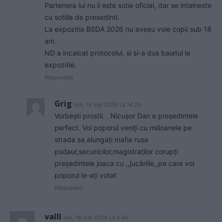
Partenera lui nu ii este sotie oficial, dar se intalneste
cu sotiile de presedinti.
La expozitia BSDA 2026 nu aveau voie copii sub 18
ani.
ND a incalcat protocolul, si si-a dus baiatul la
expozitie.
Răspundeți
Grig
luni, 18 mai 2026 La 14.25
Vorbești prostii. . Nicușor Dan e președintele
perfect. Voi poporul veniți cu milioanele pe
strada sa alungați mafia rusa
psdaur,securicilor,magistraților corupți
președintele joaca cu ,,jucăriile,,pe care voi
poporul le-ați votat
Răspundeți
valll
luni, 18 mai 2026 La 9.46