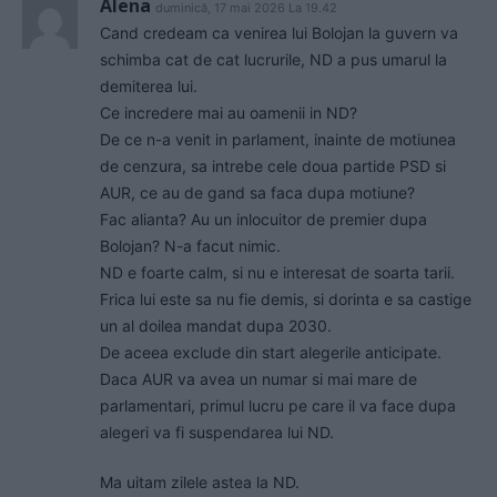
Alena
duminică, 17 mai 2026 La 19.42
Cand credeam ca venirea lui Bolojan la guvern va
schimba cat de cat lucrurile, ND a pus umarul la
demiterea lui.
Ce incredere mai au oamenii in ND?
De ce n-a venit in parlament, inainte de motiunea
de cenzura, sa intrebe cele doua partide PSD si
AUR, ce au de gand sa faca dupa motiune?
Fac alianta? Au un inlocuitor de premier dupa
Bolojan? N-a facut nimic.
ND e foarte calm, si nu e interesat de soarta tarii.
Frica lui este sa nu fie demis, si dorinta e sa castige
un al doilea mandat dupa 2030.
De aceea exclude din start alegerile anticipate.
Daca AUR va avea un numar si mai mare de
parlamentari, primul lucru pe care il va face dupa
alegeri va fi suspendarea lui ND.
Ma uitam zilele astea la ND.