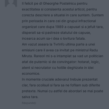
Il felicit pe dl Gheorghe Postelnicu pentru
exactitatea si consisenta acestui articol, pentru
corecta descriere a situatei in care suntem. Suntem
prin perioada in care cei din grupul infractional
organizat care dupa 1989 a capusat si a jefuit tara,
disperati sa-si pastreze statutul de capuse,
incearca acum sa-i dea o lovitura fatala.
Am vazut aseara la TvrInfo ultima parte a unei
emisiuni care il avea ca invitat pe ministrul Radu
Miruta. Rareori mi s-a intamplat sa vad un politician
atat de puternic si de convingator: hotarat, logic,
atent si necrutator cu hotiile deghizate in idei
economice.
In momente cruciale adevarul trebuie prezentat
clar, fara ocolisuli si fara sa ne fofilam sub diferite
pretexte. Numai cu astfel de abordari se mai poate
salva tara.
Răspundeți