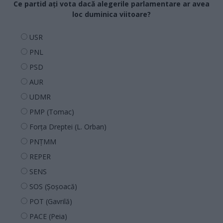
Ce partid ați vota dacă alegerile parlamentare ar avea
loc duminica viitoare?
USR
PNL
PSD
AUR
UDMR
PMP (Tomac)
Forța Dreptei (L. Orban)
PNȚMM
REPER
SENS
SOS (Șoșoacă)
POT (Gavrilă)
PACE (Peia)