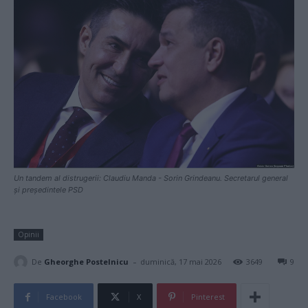
Un tandem al distrugerii: Claudiu Manda - Sorin Grindeanu. Secretarul general
și președintele PSD
Opinii
-
De
Gheorghe Postelnicu
duminică, 17 mai 2026
3649
9
Facebook
X
Pinterest