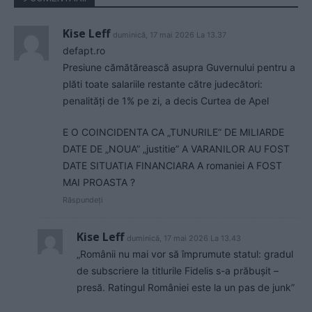
Kise Leff
duminică, 17 mai 2026 La 13.37
defapt.ro
Presiune cămătărească asupra Guvernului pentru a
plăti toate salariile restante către judecători:
penalități de 1% pe zi, a decis Curtea de Apel
E O COINCIDENTA CA „TUNURILE” DE MILIARDE
DATE DE „NOUA” „justitie” A VARANILOR AU FOST
DATE SITUATIA FINANCIARA A romaniei A FOST
MAI PROASTA ?
Răspundeți
Kise Leff
duminică, 17 mai 2026 La 13.43
„Românii nu mai vor să împrumute statul: gradul
de subscriere la titlurile Fidelis s-a prăbușit –
presă. Ratingul României este la un pas de junk”