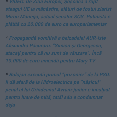
*
VIDEO. De Ziua Europei, Șoșoacă a rupt
steagul UE la mănăstire, alături de fostul ziarist
Miron Manega, actual senator SOS. Putinista e
plătită cu 20.000 de euro ca europarlamentar
*
Propagandă vomitivă a beizadelei AUR-iste
Alexandra Păcuraru: ”Simion şi Georgescu,
atacaţi pentru că nu sunt de vânzare”. Încă
10.000 de euro amendă pentru Marș TV
*
Bolojan execută primul ”prizonier” de la PSD:
îl dă afară de la Hidroelectrica pe ”nășicul”
penal al lui Grindeanu! Avram-junior e inculpat
pentru luare de mită, tatăl său e condamnat
deja