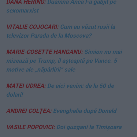
DANA HERING:
Duamna Anca l-a găbjit pe
sexomarxist
VITALIE COJOCARI:
Cum au văzut rușii la
televizor Parada de la Moscova?
MARIE-COSETTE HANGANU:
Simion nu mai
mizează pe Trump, îl așteaptă pe Vance. 5
motive ale „năpârlirii” sale
MATEI UDREA:
De aici venim: de la 50 de
dolari!
ANDREI COLȚEA:
Evanghelia după Donald
VASILE POPOVICI:
Doi guzgani la Timișoara