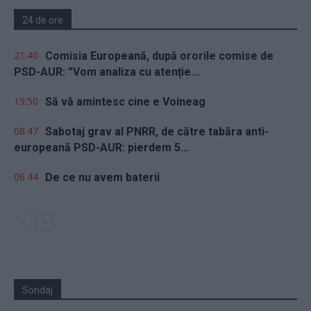
24 de ore
21.40
Comisia Europeană, după ororile comise de
PSD-AUR: ”Vom analiza cu atenție...
19.50
Să vă amintesc cine e Voineag
08.47
Sabotaj grav al PNRR, de către tabăra anti-
europeană PSD-AUR: pierdem 5...
06.44
De ce nu avem baterii
Sondaj