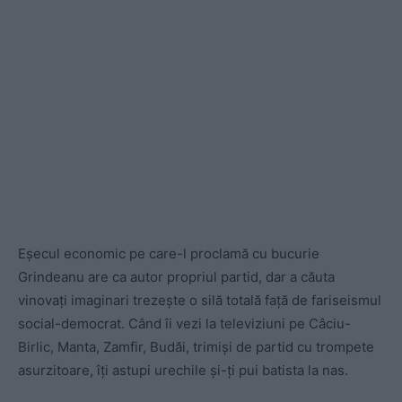
Eșecul economic pe care-l proclamă cu bucurie
Grindeanu are ca autor propriul partid, dar a căuta
vinovați imaginari trezește o silă totală față de fariseismul
social-democrat. Când îi vezi la televiziuni pe Câciu-
Birlic, Manta, Zamfir, Budăi, trimiși de partid cu trompete
asurzitoare, îți astupi urechile și-ți pui batista la nas.