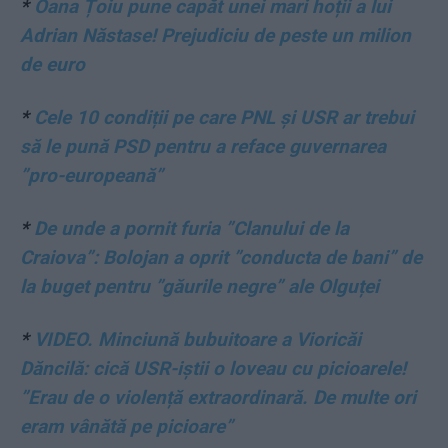
*
Oana Țoiu pune capăt unei mari hoții a lui
Adrian Năstase! Prejudiciu de peste un milion
de euro
*
Cele 10 condiții pe care PNL și USR ar trebui
să le pună PSD pentru a reface guvernarea
”pro-europeană”
*
De unde a pornit furia ”Clanului de la
Craiova”: Bolojan a oprit ”conducta de bani” de
la buget pentru ”găurile negre” ale Olguței
*
VIDEO. Minciună bubuitoare a Vioricăi
Dăncilă: cică USR-iștii o loveau cu picioarele!
”Erau de o violență extraordinară. De multe ori
eram vânătă pe picioare”