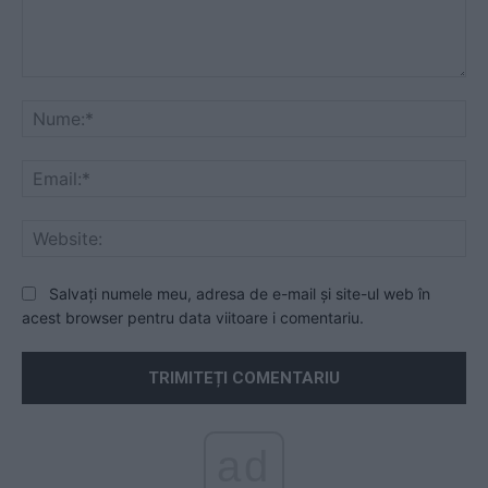
Comentariu:
Nu
Ema
Web
Salvați numele meu, adresa de e-mail și site-ul web în
acest browser pentru data viitoare i comentariu.
ad