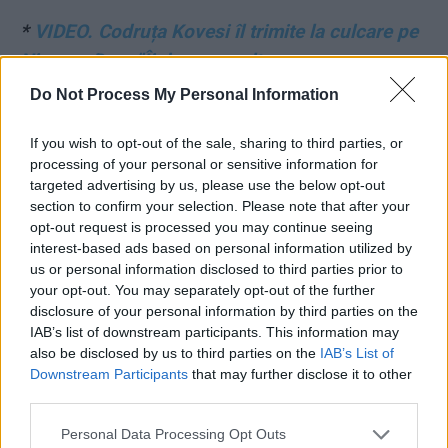
*
VIDEO. Codruța Kovesi îl trimite la culcare pe
Nicușor Dan: ”Îi doresc mult somn, un somn
bun”. Ea taxează declarația ”antenistă” a
Do Not Process My Personal Information
președintelui despre ”abuzurile” procurorilor
If you wish to opt-out of the sale, sharing to third parties, or
processing of your personal or sensitive information for
*
Planul diabolic ticluit de șeful Vămilor pentru
targeted advertising by us, please use the below opt-out
a recupera permisul de conducere al
section to confirm your selection. Please note that after your
consilierului său. Rolul vameșului-șef din
opt-out request is processed you may continue seeing
interest-based ads based on personal information utilized by
Galați
us or personal information disclosed to third parties prior to
your opt-out. You may separately opt-out of the further
- Advertisement -
disclosure of your personal information by third parties on the
IAB’s list of downstream participants. This information may
also be disclosed by us to third parties on the
IAB’s List of
Downstream Participants
that may further disclose it to other
third parties.
Personal Data Processing Opt Outs
TAGS
PSD
Sorin Grindeanu