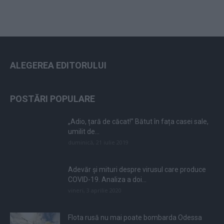
ALEGEREA EDITORULUI
POSTĂRI POPULARE
„Adio, țară de căcat!” Bătut în fața casei sale,
umilit de...
duminică, 21 iulie 2019
Adevăr și mituri despre virusul care produce
COVID-19. Analiza a doi...
vineri, 3 aprilie 2020
Flota rusă nu mai poate bombarda Odessa