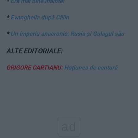
*
Era mai bine înainte!
*
Evanghelia după Călin
*
Un imperiu anacronic: Rusia și Gulagul său
ALTE EDITORIALE:
GRIGORE CARTIANU:
Hoțiunea de centură
ad