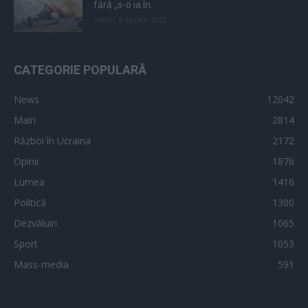
fără „s-o ia în...
vineri, 8 aprilie 2022
CATEGORIE POPULARĂ
News
12042
Main
2814
Război în Ucraina
2172
Opinii
1876
Lumea
1416
Politică
1300
Dezvăluiri
1065
Sport
1053
Mass-media
591