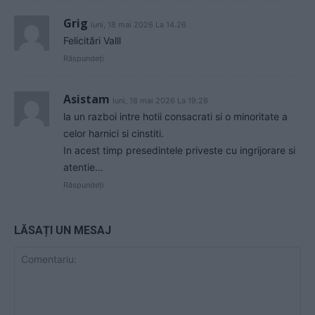
Grig
luni, 18 mai 2026 La 14.26
Felicitări Valll
Răspundeți
Asistam
luni, 18 mai 2026 La 19.28
la un razboi intre hotii consacrati si o minoritate a
celor harnici si cinstiti.
In acest timp presedintele priveste cu ingrijorare si
atentie…
Răspundeți
LĂSAȚI UN MESAJ