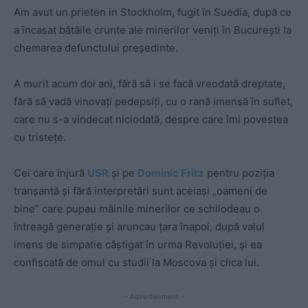
Am avut un prieten in Stockholm, fugit în Suedia, după ce
a încasat bătăile crunte ale minerilor veniţi în Bucureşti la
chemarea defunctului preşedinte.
A murit acum doi ani, fără să i se facă vreodată dreptate,
fără să vadă vinovaţi pedepsiți, cu o rană imensă în suflet,
care nu s-a vindecat niciodată, despre care îmi povestea
cu tristețe.
Cei care înjură
USR
și pe
Dominic Fritz
pentru poziţia
tranșantă și fără interpretări sunt aceiași „oameni de
bine” care pupau mâinile minerilor ce schilodeau o
întreagă generație și aruncau ţara înapoi, după valul
imens de simpatie câștigat în urma Revoluției, și ea
confiscată de omul cu studii la Moscova și clica lui.
- Advertisement -