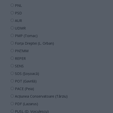
PNL
PSD
AUR
UDMR
PMP (Tomac)
Forța Dreptei (L. Orban)
PNȚMM
REPER
SENS
SOS (Șoșoacă)
POT (Gavrilă)
PACE (Peia)
Acțiunea Conservatoare (Târziu)
PDF (Lazarus)
PUSL (D. Voiculescu)