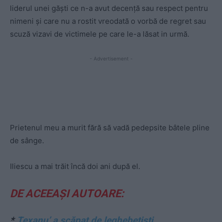
liderul unei găști ce n-a avut decență sau respect pentru
nimeni și care nu a rostit vreodată o vorbă de regret sau
scuză vizavi de victimele pe care le-a lăsat in urmă.
- Advertisement -
Prietenul meu a murit fără să vadă pedepsite bâtele pline
de sânge.
Iliescu a mai trăit încă doi ani după el.
DE ACEEAȘI AUTOARE:
*
Texanu’ a scăpat de leghebetiști