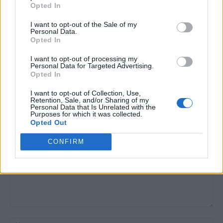
Opted In
Dar realitatea României, dupa 35 de ani , are
nevoie de adevar, dreptate ( justitie ? ) si reparatii
I want to opt-out of the Sale of my
morale pentru victimele decembriste si post.
Personal Data.
Opted In
Cine va face dreptate ?
Un stat acaparat de mafioți post comunisti ?
I want to opt-out of processing my
Personal Data for Targeted Advertising.
NU CRED !
Opted In
Răspundeți
I want to opt-out of Collection, Use,
Retention, Sale, and/or Sharing of my
Personal Data that Is Unrelated with the
LĂSAȚI UN MESAJ
Purposes for which it was collected.
Opted Out
CONFIRM
Comentariu:
Nu