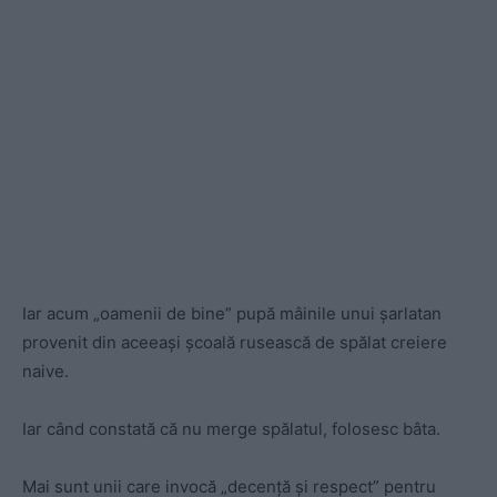
Iar acum „oamenii de bine” pupă mâinile unui șarlatan
provenit din aceeași școală rusească de spălat creiere
naive.
Iar când constată că nu merge spălatul, folosesc bâta.
Mai sunt unii care invocă „decenţă și respect” pentru