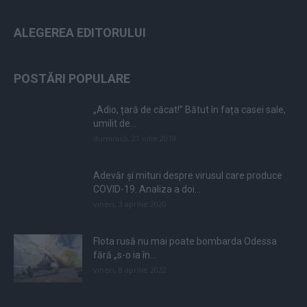
ALEGEREA EDITORULUI
POSTĂRI POPULARE
„Adio, țară de căcat!” Bătut în fața casei sale,
umilit de...
duminică, 21 iulie 2019
Adevăr și mituri despre virusul care produce
COVID-19. Analiza a doi...
vineri, 3 aprilie 2020
Flota rusă nu mai poate bombarda Odessa
fără „s-o ia în...
vineri, 8 aprilie 2022