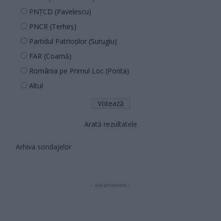
PNȚCD (Pavelescu)
PNCR (Terheș)
Partidul Patrioților (Surugiu)
FAR (Coarnă)
România pe Primul Loc (Ponta)
Altul
Arată rezultatele
Arhiva sondajelor
- Advertisment -