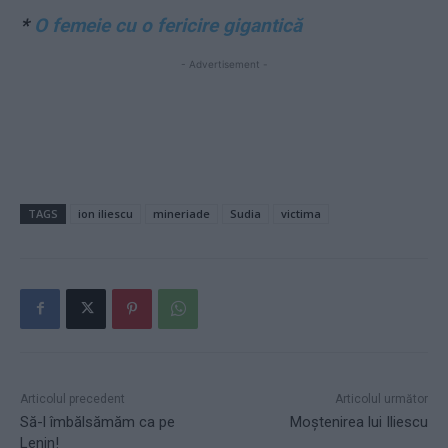
*
O femeie cu o fericire gigantică
- Advertisement -
TAGS
ion iliescu
mineriade
Sudia
victima
Articolul precedent
Articolul următor
Să-l îmbălsămăm ca pe
Moștenirea lui Iliescu
Lenin!