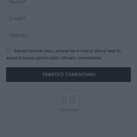
Ema
Web
Salvați numele meu, adresa de e-mail și site-ul web în
acest browser pentru data viitoare i comentariu.
ad
- Advertisment -