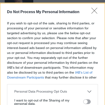
Opinii
Do Not Process My Personal Information
Coaliția antieuropeană PSD–AUR se
bucură: fluviul Dunărea se trece cu
If you wish to opt-out of the sale, sharing to third parties, or
piciorul!
processing of your personal or sensitive information for
Opinii
targeted advertising by us, please use the below opt-out
section to confirm your selection. Please note that after your
opt-out request is processed you may continue seeing
2 COMENTARII
interest-based ads based on personal information utilized by
us or personal information disclosed to third parties prior to
Camelian Propinațiu
your opt-out. You may separately opt-out of the further
duminică, 10 august 2025 La 12.07
disclosure of your personal information by third parties on the
Nu ne trezim din iluzia că doar Ion Iliescu a fost
IAB’s list of downstream participants. This information may
protejat prin tergiversarea proceselor.
also be disclosed by us to third parties on the
IAB’s List of
Downstream Participants
that may further disclose it to other
Răspundeți
third parties.
Daac
Personal Data Processing Opt Outs
luni, 11 august 2025 La 9.55
Trist , revoltător de trist.
I want to opt-out of the Sharing of my
Si dureros de adevarat.
personal data.