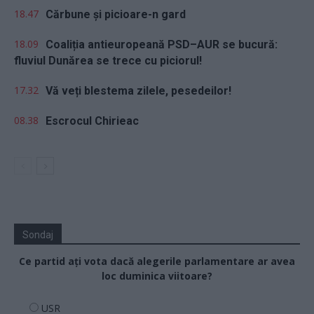
18.47
Cărbune și picioare-n gard
18.09
Coaliția antieuropeană PSD–AUR se bucură:
fluviul Dunărea se trece cu piciorul!
17.32
Vă veți blestema zilele, pesedeilor!
08.38
Escrocul Chirieac
Sondaj
Ce partid ați vota dacă alegerile parlamentare ar avea
loc duminica viitoare?
USR