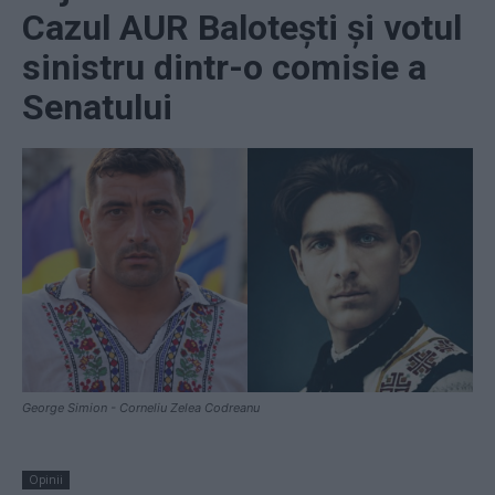
Cazul AUR Balotești și votul
sinistru dintr-o comisie a
Senatului
George Simion - Corneliu Zelea Codreanu
Opinii