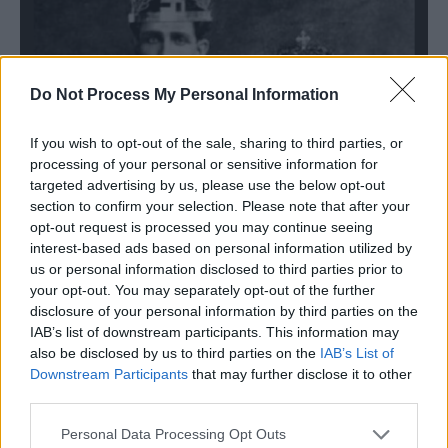
Do Not Process My Personal Information
If you wish to opt-out of the sale, sharing to third parties, or
processing of your personal or sensitive information for
targeted advertising by us, please use the below opt-out
„Căpitanul” Corneliu Zelea Codreanu și Elena Ilinoiu la nunta lor din 14 iunie
section to confirm your selection. Please note that after your
1925
opt-out request is processed you may continue seeing
interest-based ads based on personal information utilized by
us or personal information disclosed to third parties prior to
your opt-out. You may separately opt-out of the further
disclosure of your personal information by third parties on the
IAB’s list of downstream participants. This information may
also be disclosed by us to third parties on the
IAB’s List of
Downstream Participants
that may further disclose it to other
third parties.
ad
Personal Data Processing Opt Outs