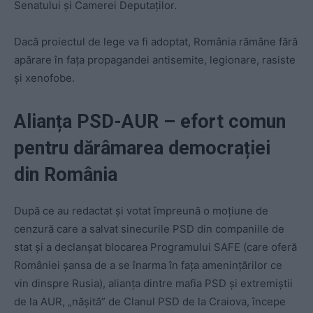
Senatului și Camerei Deputaţilor.
Dacă proiectul de lege va fi adoptat, România rămâne fără
apărare în fața propagandei antisemite, legionare, rasiste
și xenofobe.
Alianța PSD-AUR – efort comun
pentru dărâmarea democrației
din România
După ce au redactat și votat împreună o moțiune de
cenzură care a salvat sinecurile PSD din companiile de
stat și a declanșat blocarea Programului SAFE (care oferă
României șansa de a se înarma în fața amenințărilor ce
vin dinspre Rusia), alianța dintre mafia PSD și extremiștii
de la AUR, „nășită” de Clanul PSD de la Craiova, începe