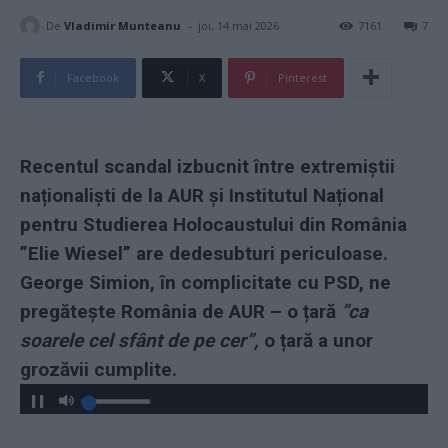
-
De
Vladimir Munteanu
joi, 14 mai 2026
7161
7
Facebook
X
Pinterest
Recentul scandal izbucnit între extremiștii
naționaliști de la AUR și Institutul Național
pentru Studierea Holocaustului din România
”Elie Wiesel” are dedesubturi periculoase.
George Simion, în complicitate cu PSD, ne
pregătește România de AUR – o țară
”ca
soarele cel sfânt de pe cer”,
o țară a unor
grozăvii cumplite.