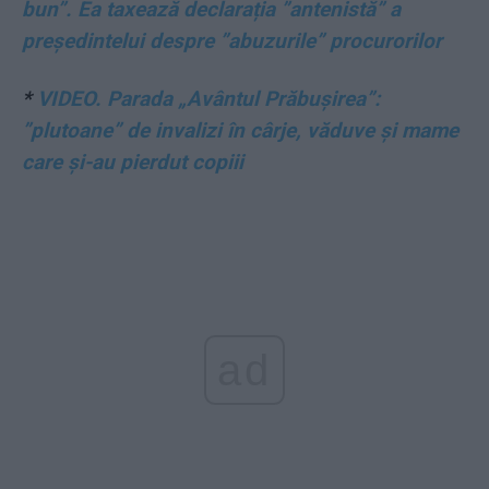
bun”. Ea taxează declarația ”antenistă” a
președintelui despre ”abuzurile” procurorilor
*
VIDEO. Parada „Avântul Prăbușirea”:
”plutoane” de invalizi în cârje, văduve și mame
care și-au pierdut copiii
ad