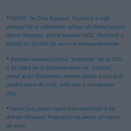
*
VIDEO. De Ziua Europei, Șoșoacă a rupt
steagul UE la mănăstire, alături de fostul ziarist
Miron Manega, actual senator SOS. Putinista e
plătită cu 20.000 de euro ca europarlamentar
*
Bolojan execută primul ”prizonier” de la PSD:
îl dă afară de la Hidroelectrica pe ”nășicul”
penal al lui Grindeanu! Avram-junior e inculpat
pentru luare de mită, tatăl său e condamnat
deja
*
Oana Țoiu pune capăt unei mari hoții a lui
Adrian Năstase! Prejudiciu de peste un milion
de euro