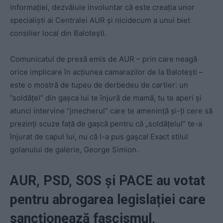
informației, dezvăluie involuntar că este creația unor
specialiști ai Centralei AUR și nicidecum a unui biet
consilier local din Balotești.
Comunicatul de presă emis de AUR – prin care neagă
orice implicare în acțiunea camarazilor de la Balotești –
este o mostră de tupeu de derbedeu de cartier: un
”soldățel” din gașca lui te înjură de mamă, tu te aperi și
atunci intervine ”jmecherul” care te amenință și-ți cere să
preƶinți scuze față de gașcă pentru că „soldățelul” te-a
înjurat de capul lui, nu că l-a pus gașca! Exact stilul
golanului de galerie, George Simion.
AUR, PSD, SOS și PACE au votat
pentru abrogarea legislației care
sancționează fascismul,