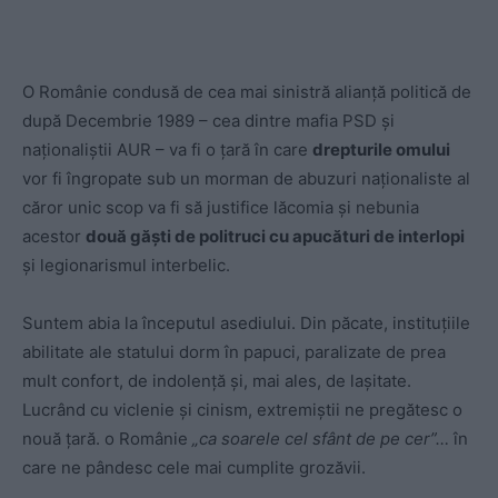
O Românie condusă de cea mai sinistră alianță politică de
după Decembrie 1989 – cea dintre mafia PSD și
naționaliștii AUR – va fi o țară în care
drepturile omului
vor fi îngropate sub un morman de abuzuri naționaliste al
căror unic scop va fi să justifice lăcomia și nebunia
acestor
două găști de politruci cu apucături de interlopi
și legionarismul interbelic.
Suntem abia la începutul asediului. Din păcate, instituțiile
abilitate ale statului dorm în papuci, paralizate de prea
mult confort, de indolență și, mai ales, de lașitate.
Lucrând cu viclenie și cinism, extremiștii ne pregătesc o
nouă țară. o Românie
„ca soarele cel sfânt de pe cer”…
în
care ne pândesc cele mai cumplite grozăvii.