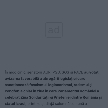
ad
În mod cinic, senatorii AUR, PSD, SOS și PACE
au votat
avizarea favorabilă a abrogării legislației care
sancționează fascismul, legionarismul, rasismul și
xenofobia chiar în ziua în care Parlamentul României a
celebrat Ziua Solidarității și Prieteniei dintre România și
statul Israel,
printr-o ședinţă solemnă comună a