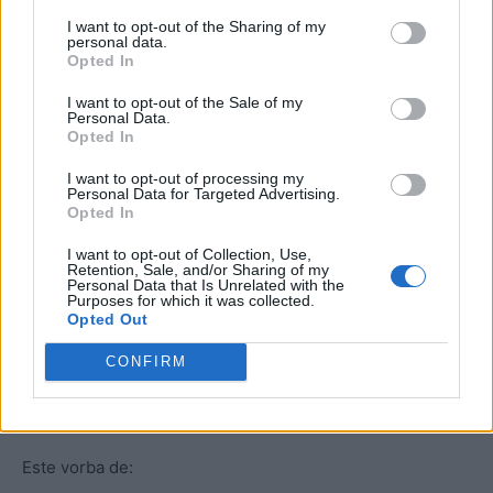
I want to opt-out of the Sharing of my
personal data.
Opted In
I want to opt-out of the Sale of my
Personal Data.
Opted In
Proiectul de lege respectiv a fost semnat de
42 de
I want to opt-out of processing my
parlamentari de la AUR, SOS, POT, PACE și neafiliați
și a
Personal Data for Targeted Advertising.
fost depus la Senat în data de 23 martie 2026. În numele
Opted In
„apărării legitime a intereselor naționale ale României”,
I want to opt-out of Collection, Use,
proiectul de lege
propune abrogarea unor acte
Retention, Sale, and/or Sharing of my
Personal Data that Is Unrelated with the
normative care interzic și sancționează organizațiile,
Purposes for which it was collected.
Opted Out
simbolurile și propaganda fascistă, legionară, rasistă
sau xenofobă, precum și promovarea cultului
CONFIRM
persoanelor vinovate de genocid, crime de război sau
împotriva umanității.
Este vorba de: