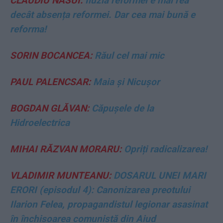
CLAUDIU NĂSUI:
Iluzia reformei e mai rea
decât absența reformei. Dar cea mai bună e
reforma!
SORIN BOCANCEA:
Răul cel mai mic
PAUL PALENCSAR:
Maia și Nicușor
BOGDAN GLĂVAN:
Căpușele de la
Hidroelectrica
MIHAI RĂZVAN MORARU:
Opriți radicalizarea!
VLADIMIR MUNTEANU:
DOSARUL UNEI MARI
ERORI (episodul 4): Canonizarea preotului
Ilarion Felea, propagandistul legionar asasinat
în închisoarea comunistă din Aiud