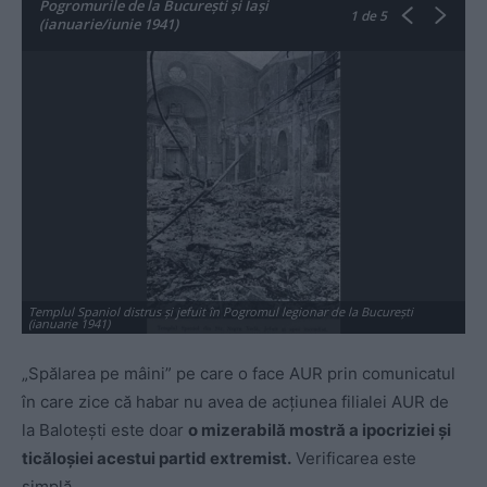
Pogromurile de la București și Iași
1
de 5
(ianuarie/iunie 1941)
Templul Spaniol distrus și jefuit în Pogromul legionar de la București
Mo
(ianuarie 1941)
Bu
„Spălarea pe mâini” pe care o face AUR prin comunicatul
în care zice că habar nu avea de acțiunea filialei AUR de
la Balotești este doar
o mizerabilă mostră a ipocriziei și
ticăloșiei acestui partid extremist.
Verificarea este
simplă.