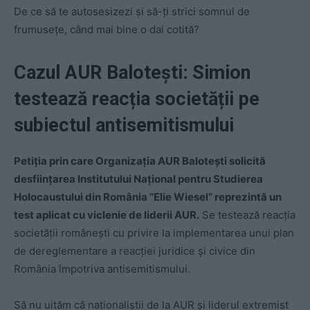
De ce să te autosesizezi și să-ți strici somnul de
frumusețe, când mai bine o dai cotită?
Cazul AUR Balotești: Simion
testează reacția societății pe
subiectul antisemitismului
Petiția prin care Organizația AUR Balotești solicită
desființarea Institutului Național pentru Studierea
Holocaustului din România ”Elie Wiesel” reprezintă un
test aplicat cu viclenie de liderii AUR.
Se testează reacția
societății românești cu privire la implementarea unui plan
de dereglementare a reacției juridice și civice din
România împotriva antisemitismului.
Să nu uităm că naționaliștii de la AUR și liderul extremist