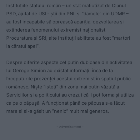
Instituțiile statului român – un stat mafiotizat de Clanul
PSD, ajutat de USL-iștii din PNL și ”damele” din UDMR –
au fost incapabile să oprească apariția, dezvoltarea și
extinderea fenomenului extremist naționalist.
Procuratura și SRI, alte instituții abilitate au fost ”martori
la căratul apei”.
Despre diferite aspecte cel puțin dubioase din activitatea
lui Geroge Simion au existat informații încă de la
începuturile prezenței acestui extremist în spațiul public
românesc. Niște ”isteți” din zona mai puțin văzută a
Serviciilor și a politicului au crezut că-l pot forma și utiliza
ca pe o păpușă. A funcționat până ce păpușa s-a făcut
mare și și-a găsit un ”nenic” mult mai generos.
- Advertisement -