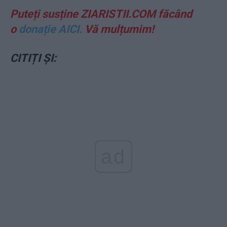
Puteți susține ZIARISTII.COM făcând
o
donație AICI.
Vă mulțumim!
CITIȚI ȘI:
ad