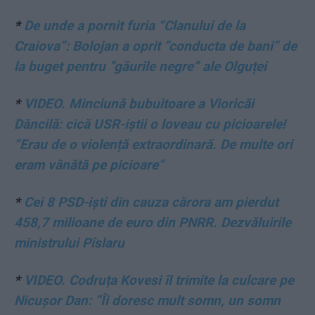
*
De unde a pornit furia ”Clanului de la
Craiova”: Bolojan a oprit ”conducta de bani” de
la buget pentru ”găurile negre” ale Olguței
*
VIDEO. Minciună bubuitoare a Vioricăi
Dăncilă: cică USR-iștii o loveau cu picioarele!
”Erau de o violență extraordinară. De multe ori
eram vânătă pe picioare”
*
Cei 8 PSD-iști din cauza cărora am pierdut
458,7 milioane de euro din PNRR. Dezvăluirile
ministrului Pîslaru
*
VIDEO. Codruța Kovesi îl trimite la culcare pe
Nicușor Dan: ”Îi doresc mult somn, un somn