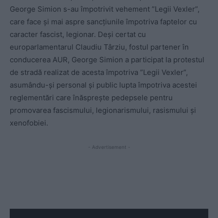
George Simion s-au împotrivit vehement ”Legii Vexler”,
care face și mai aspre sancțiunile împotriva faptelor cu
caracter fascist, legionar. Deși certat cu
europarlamentarul Claudiu Târziu, fostul partener în
conducerea AUR, George Simion a participat la protestul
de stradă realizat de acesta împotriva ”Legii Vexler”,
asumându-și personal și public lupta împotriva acestei
reglementări care înăsprește pedepsele pentru
promovarea fascismului, legionarismului, rasismului și
xenofobiei.
- Advertisement -