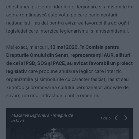
chestiunea prezenței ideologiei legionare și antisemite în
agora românească este votul pe care parlamentarii
naționaliști l-au dat pentru avizarea favorabilă a abrogării
legislației care interzice legionarismul și antisemitismul.
Mai exact, miercuri,
13 mai 2026,
în Comisia pentru
Drepturile Omului din Senat, reprezentanții AUR, alături
de cei ai PSD, SOS și PACE, au avizat favorabil un proiect
legislativ
care propune anularea legilor care interzic
organizațiile și simbolurile cu caracter fascist, rasist sau
xenofob și promovarea cultului persoanelor vinovate de
săvârşirea unor infracţiuni contra omenirii.
Mișcarea Legionară - imagini de
1
de 6
arhivă