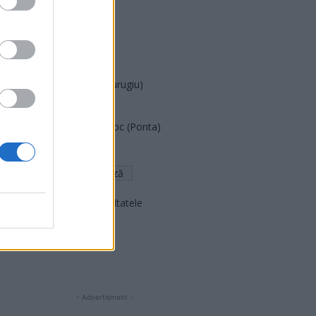
PUSL (D. Voiculescu)
PNȚCD (Pavelescu)
PNCR (Terheș)
Partidul Patrioților (Surugiu)
FAR (Coarnă)
România pe Primul Loc (Ponta)
Altul
Arată rezultatele
Arhiva sondajelor
- Advertisment -