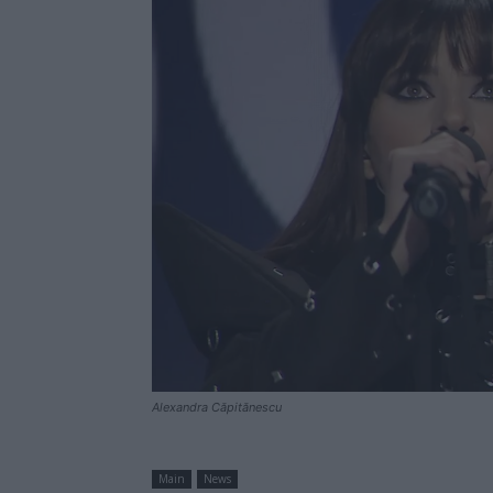
Alexandra Căpitănescu
Main
News