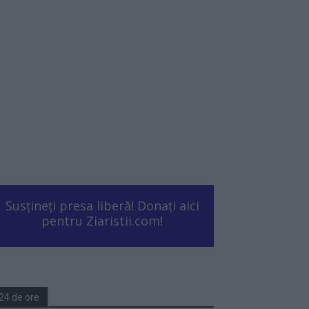
Susțineți presa liberă! Donați aici
pentru Ziaristii.com!
24 de ore