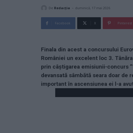
-
De
Redacţia
duminică, 17 mai 2026
Facebook
X
Pinterest
Finala din acest a concursului Euro
României un excelent loc 3. Tânăra
prin câștigarea emisiunii-concurs ”
devansată sâmbătă seara doar de repr
important în ascensiunea ei l-a avut