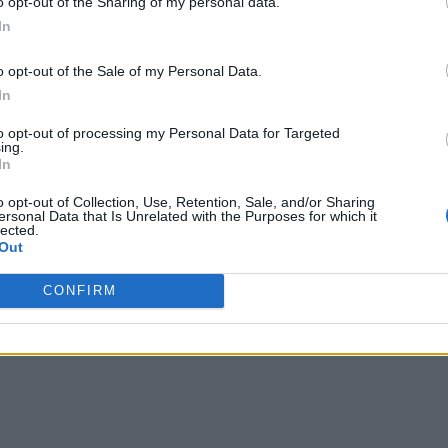
o opt-out of the Sharing of my personal data.
de reprezentanta Bulgariei,
Dara,
cu 516 puncte, urmată
In
343 de puncte), și de românca
Alexandra Căpitănescu
o opt-out of the Sale of my Personal Data.
In
alături de colegii săi de trupă –
Bogdan Stoican,
to opt-out of processing my Personal Data for Targeted
ing.
ă.
In
o opt-out of Collection, Use, Retention, Sale, and/or Sharing
 Advertisement -
ersonal Data that Is Unrelated with the Purposes for which it
lected.
Out
CONFIRM