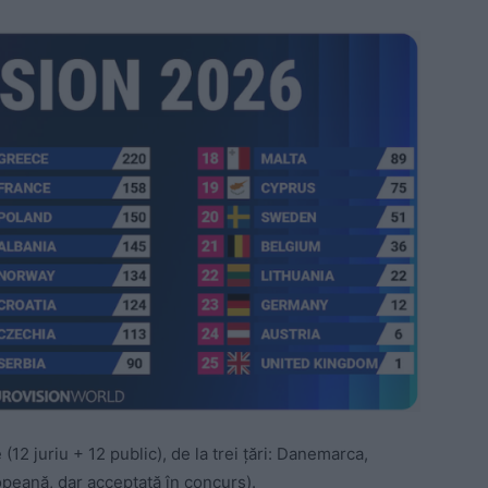
12 juriu + 12 public), de la trei țări: Danemarca,
ropeană, dar acceptată în concurs).