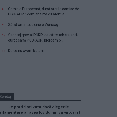
.40
Comisia Europeană, după ororile comise de
PSD-AUR: ”Vom analiza cu atenție...
.50
Să vă amintesc cine e Voineag
.47
Sabotaj grav al PNRR, de către tabăra anti-
europeană PSD-AUR: pierdem 5...
.44
De ce nu avem baterii
Sondaj
Ce partid ați vota dacă alegerile
arlamentare ar avea loc duminica viitoare?