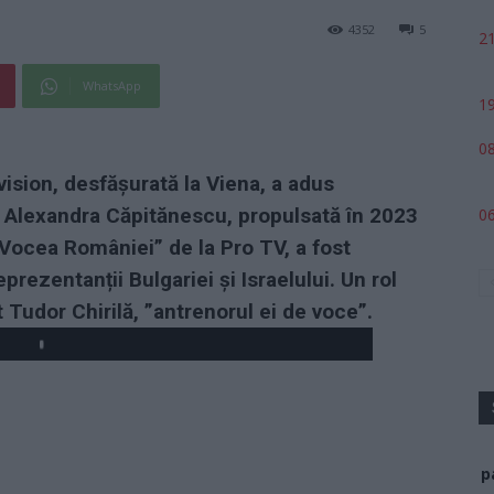
4352
5
21
WhatsApp
19
08
vision, desfășurată la Viena, a adus
 Alexandra Căpitănescu, propulsată în 2023
06
Vocea României” de la Pro TV, a fost
ezentanții Bulgariei și Israelului. Un rol
 Tudor Chirilă, ”antrenorul ei de voce”.
Play
p