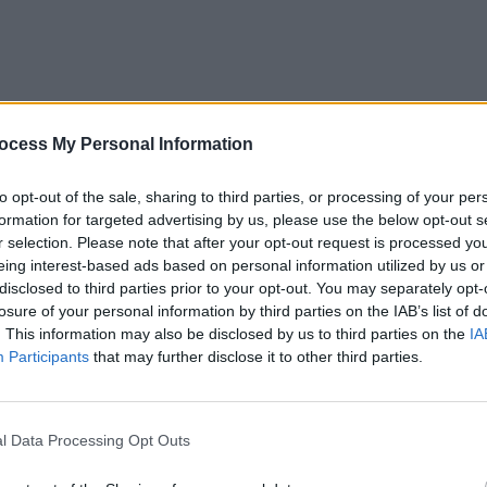
ocess My Personal Information
to opt-out of the sale, sharing to third parties, or processing of your per
formation for targeted advertising by us, please use the below opt-out s
r selection. Please note that after your opt-out request is processed y
eing interest-based ads based on personal information utilized by us or
 (distribuția punctelor, voturi pe țări,
disclosed to third parties prior to your opt-out. You may separately opt-
losure of your personal information by third parties on the IAB’s list of
e site-ul oficial al evenimentului:
. This information may also be disclosed by us to third parties on the
IA
Participants
that may further disclose it to other third parties.
a Căpitănescu (22 de ani)
a interpretat piesa
”Choke
iște” juriul. Ea a intrat pe scenă penultima (a 24-a
l Data Processing Opt Outs