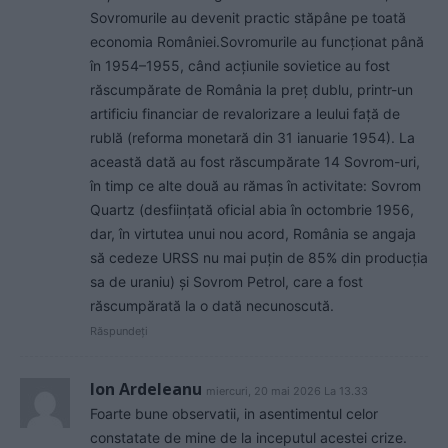
Sovromurile au devenit practic stăpâne pe toată
economia României.Sovromurile au funcționat până
în 1954–1955, când acțiunile sovietice au fost
răscumpărate de România la preț dublu, printr-un
artificiu financiar de revalorizare a leului față de
rublă (reforma monetară din 31 ianuarie 1954). La
această dată au fost răscumpărate 14 Sovrom-uri,
în timp ce alte două au rămas în activitate: Sovrom
Quartz (desființată oficial abia în octombrie 1956,
dar, în virtutea unui nou acord, România se angaja
să cedeze URSS nu mai puțin de 85% din producția
sa de uraniu) și Sovrom Petrol, care a fost
răscumpărată la o dată necunoscută.
Răspundeți
Ion Ardeleanu
miercuri, 20 mai 2026 La 13.33
Foarte bune observatii, in asentimentul celor
constatate de mine de la inceputul acestei crize.