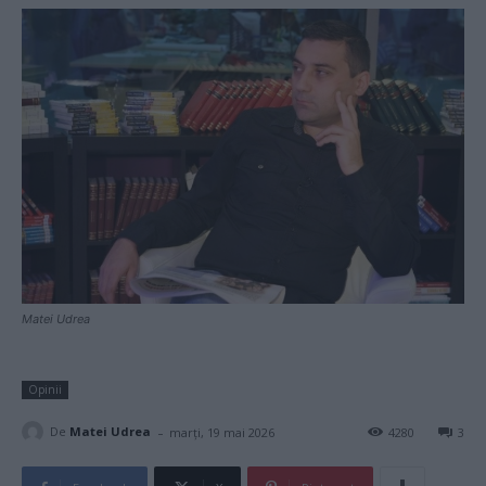
Matei Udrea
Opinii
-
De
Matei Udrea
marți, 19 mai 2026
4280
3