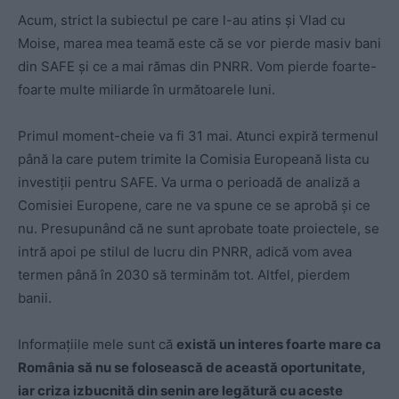
Acum, strict la subiectul pe care l-au atins și Vlad cu
Moise, marea mea teamă este că se vor pierde masiv bani
din SAFE și ce a mai rămas din PNRR. Vom pierde foarte-
foarte multe miliarde în următoarele luni.
Primul moment-cheie va fi 31 mai. Atunci expiră termenul
până la care putem trimite la Comisia Europeană lista cu
investiții pentru SAFE. Va urma o perioadă de analiză a
Comisiei Europene, care ne va spune ce se aprobă și ce
nu. Presupunând că ne sunt aprobate toate proiectele, se
intră apoi pe stilul de lucru din PNRR, adică vom avea
termen până în 2030 să terminăm tot. Altfel, pierdem
banii.
Informațiile mele sunt că
există un interes foarte mare ca
România să nu se folosească de această oportunitate,
iar criza izbucnită din senin are legătură cu aceste