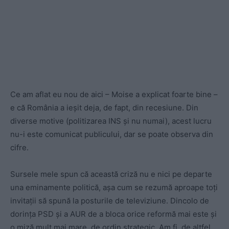
Ce am aflat eu nou de aici – Moise a explicat foarte bine –
e că România a ieșit deja, de fapt, din recesiune. Din
diverse motive (politizarea INS și nu numai), acest lucru
nu-i este comunicat publicului, dar se poate observa din
cifre.
Sursele mele spun că această criză nu e nici pe departe
una eminamente politică, așa cum se rezumă aproape toți
invitații să spună la posturile de televiziune. Dincolo de
dorința PSD și a AUR de a bloca orice reformă mai este și
o miză mult mai mare, de ordin strategic. Am fi, de altfel,