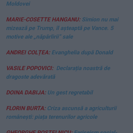
Moldovei
MARIE-COSETTE HANGANU:
Simion nu mai
mizează pe Trump, îl așteaptă pe Vance. 5
motive ale „năpârlirii” sale
ANDREI COLȚEA:
Evanghelia după Donald
VASILE POPOVICI:
Declarația noastră de
dragoste adevărată
DOINA DABIJA:
Un gest regretabil
FLORIN BURTA:
Criza ascunsă a agriculturii
românești: piața terenurilor agricole
GHEORGHE POSTELNICU:
Fariseism social-