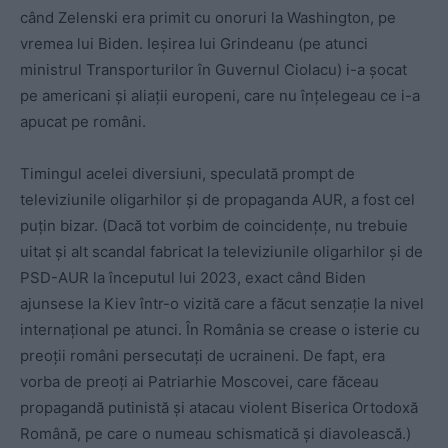
când Zelenski era primit cu onoruri la Washington, pe
vremea lui Biden. Ieșirea lui Grindeanu (pe atunci
ministrul Transporturilor în Guvernul Ciolacu) i-a șocat
pe americani și aliații europeni, care nu înțelegeau ce i-a
apucat pe români.
Timingul acelei diversiuni, speculată prompt de
televiziunile oligarhilor și de propaganda AUR, a fost cel
puțin bizar. (Dacă tot vorbim de coincidențe, nu trebuie
uitat și alt scandal fabricat la televiziunile oligarhilor și de
PSD-AUR la începutul lui 2023, exact când Biden
ajunsese la Kiev într-o vizită care a făcut senzație la nivel
internațional pe atunci. În România se crease o isterie cu
preoții români persecutați de ucraineni. De fapt, era
vorba de preoți ai Patriarhie Moscovei, care făceau
propagandă putinistă și atacau violent Biserica Ortodoxă
Română, pe care o numeau schismatică și diavolească.)