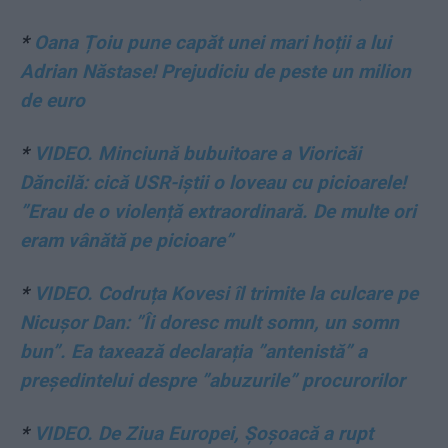
*
Oana Țoiu pune capăt unei mari hoții a lui
Adrian Năstase! Prejudiciu de peste un milion
de euro
*
VIDEO. Minciună bubuitoare a Vioricăi
Dăncilă: cică USR-iștii o loveau cu picioarele!
”Erau de o violență extraordinară. De multe ori
eram vânătă pe picioare”
*
VIDEO. Codruța Kovesi îl trimite la culcare pe
Nicușor Dan: ”Îi doresc mult somn, un somn
bun”. Ea taxează declarația ”antenistă” a
președintelui despre ”abuzurile” procurorilor
*
VIDEO. De Ziua Europei, Șoșoacă a rupt