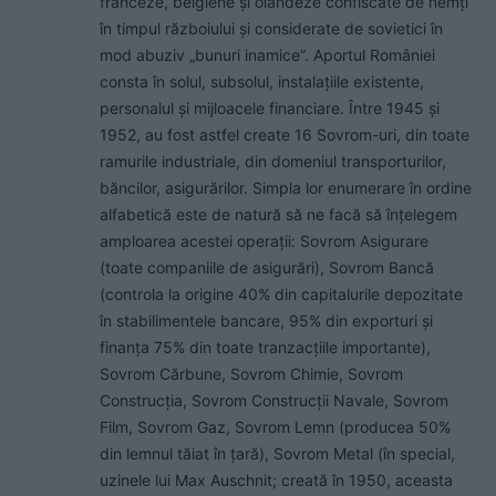
franceze, belgiene și olandeze confiscate de nemți
în timpul războiului și considerate de sovietici în
mod abuziv „bunuri inamice”. Aportul României
consta în solul, subsolul, instalațiile existente,
personalul și mijloacele financiare. Între 1945 și
1952, au fost astfel create 16 Sovrom-uri, din toate
ramurile industriale, din domeniul transporturilor,
băncilor, asigurărilor. Simpla lor enumerare în ordine
alfabetică este de natură să ne facă să înțelegem
amploarea acestei operații: Sovrom Asigurare
(toate companiile de asigurări), Sovrom Bancă
(controla la origine 40% din capitalurile depozitate
în stabilimentele bancare, 95% din exporturi și
finanța 75% din toate tranzacțiile importante),
Sovrom Cărbune, Sovrom Chimie, Sovrom
Construcția, Sovrom Construcții Navale, Sovrom
Film, Sovrom Gaz, Sovrom Lemn (producea 50%
din lemnul tăiat în țară), Sovrom Metal (în special,
uzinele lui Max Auschnit; creată în 1950, aceasta