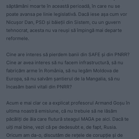
săptămâni moarte în această perioadă, în care nu se
poate avansa pe linie legislativă. Dacă iese așa cum vor
Nicușor Dan, PSD și băieții din Sistem, cu un guvern
tehnocrat, acesta nu va reuși să împingă mai departe
reformele.
Cine are interes să pierdem banii din SAFE și din PNRR?
Cine ar avea interes să nu facem infrastructură, să nu
fabricăm arme în România, să nu legăm Moldova de
Europa, să nu salvăm șantierul de la Mangalia, să nu
încasăm banii vitali din PNRR?
Acum e mai clar ce a explicat profesorul Armand Goșu în
ultima noastră emisiune, că nu trebuie să ne lăsăm
păcăliți de ăia care flutură steagul MAGA pe aici. Dacă te
uiți mai bine, vezi că pe dedesubt e, de fapt, Rusia.
Oricum am da-o, discutăm de rețele de corupție și de