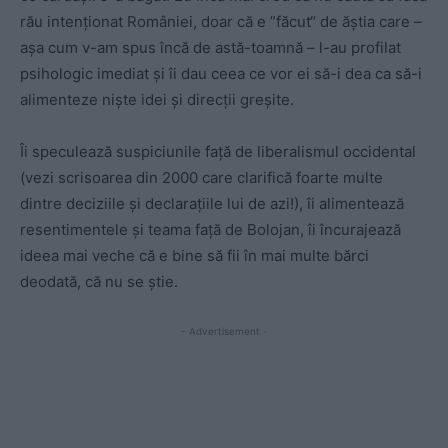
rău intenționat României, doar că e ”făcut“ de ăștia care –
așa cum v-am spus încă de astă-toamnă – l-au profilat
psihologic imediat și îi dau ceea ce vor ei să-i dea ca să-i
alimenteze niște idei și direcții greșite.
Îi speculează suspiciunile față de liberalismul occidental
(vezi scrisoarea din 2000 care clarifică foarte multe
dintre deciziile și declarațiile lui de azi!), îi alimentează
resentimentele și teama față de Bolojan, îi încurajează
ideea mai veche că e bine să fii în mai multe bărci
deodată, că nu se știe.
- Advertisement -