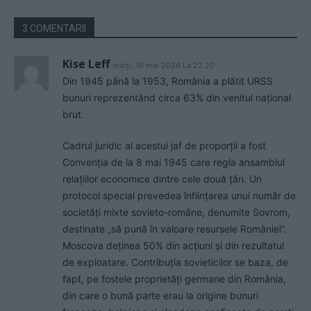
3 COMENTARII
Kise Leff
marți, 19 mai 2026 La 22.20
Din 1945 până la 1953, România a plătit URSS
bunuri reprezentând circa 63% din venitul național
brut.
Cadrul juridic al acestui jaf de proporții a fost
Convenția de la 8 mai 1945 care regla ansamblul
relațiilor economice dintre cele două țări. Un
protocol special prevedea înființarea unui număr de
societăți mixte sovieto-române, denumite Sovrom,
destinate „să pună în valoare resursele României”.
Moscova deținea 50% din acțiuni și din rezultatul
de exploatare. Contribuția sovieticilor se baza, de
fapt, pe fostele proprietăți germane din România,
din care o bună parte erau la origine bunuri