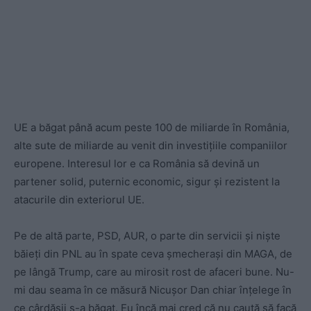
UE a băgat până acum peste 100 de miliarde în România,
alte sute de miliarde au venit din investițiile companiilor
europene. Interesul lor e ca România să devină un
partener solid, puternic economic, sigur și rezistent la
atacurile din exteriorul UE.
Pe de altă parte, PSD, AUR, o parte din servicii și niște
băieți din PNL au în spate ceva șmecherași din MAGA, de
pe lângă Trump, care au mirosit rost de afaceri bune. Nu-
mi dau seama în ce măsură Nicușor Dan chiar înțelege în
ce cârdășii s-a băgat. Eu încă mai cred că nu caută să facă