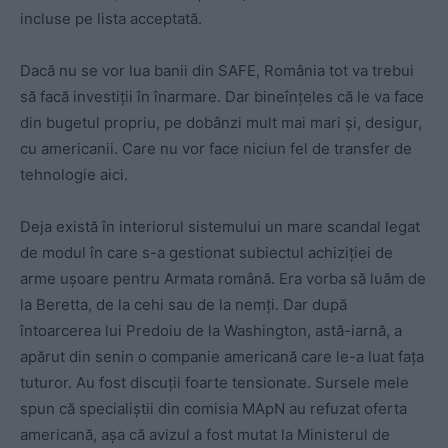
incluse pe lista acceptată.
Dacă nu se vor lua banii din SAFE, România tot va trebui
să facă investiții în înarmare. Dar bineînțeles că le va face
din bugetul propriu, pe dobânzi mult mai mari și, desigur,
cu americanii. Care nu vor face niciun fel de transfer de
tehnologie aici.
Deja există în interiorul sistemului un mare scandal legat
de modul în care s-a gestionat subiectul achiziției de
arme ușoare pentru Armata română. Era vorba să luăm de
la Beretta, de la cehi sau de la nemți. Dar după
întoarcerea lui Predoiu de la Washington, astă-iarnă, a
apărut din senin o companie americană care le-a luat fața
tuturor. Au fost discuții foarte tensionate. Sursele mele
spun că specialiștii din comisia MApN au refuzat oferta
americană, așa că avizul a fost mutat la Ministerul de