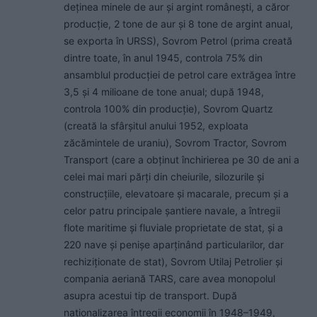
deținea minele de aur și argint românești, a căror
producție, 2 tone de aur și 8 tone de argint anual,
se exporta în URSS), Sovrom Petrol (prima creată
dintre toate, în anul 1945, controla 75% din
ansamblul producției de petrol care extrăgea între
3,5 și 4 milioane de tone anual; după 1948,
controla 100% din producție), Sovrom Quartz
(creată la sfârșitul anului 1952, exploata
zăcămintele de uraniu), Sovrom Tractor, Sovrom
Transport (care a obținut închirierea pe 30 de ani a
celei mai mari părți din cheiurile, silozurile și
construcțiile, elevatoare și macarale, precum și a
celor patru principale șantiere navale, a întregii
flote maritime și fluviale proprietate de stat, și a
220 nave și penișe aparținând particularilor, dar
rechiziționate de stat), Sovrom Utilaj Petrolier și
compania aeriană TARS, care avea monopolul
asupra acestui tip de transport. După
naționalizarea întregii economii în 1948–1949,