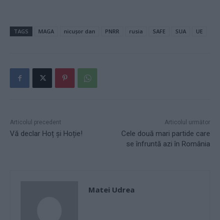
TAGS
MAGA
nicușor dan
PNRR
rusia
SAFE
SUA
UE
Articolul precedent
Articolul următor
Vă declar Hoț și Hoție!
Cele două mari partide care
se înfruntă azi în România
Matei Udrea