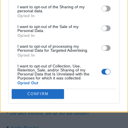
I want to opt-out of the Sharing of my
personal data.
Opted In
I want to opt-out of the Sale of my
Personal Data.
Opted In
I want to opt-out of processing my
Personal Data for Targeted Advertising.
Opted In
Grindeanu și Bolojan, exponenții celor două direcții pe care le are în față
România în acest moment. Una e cea a stagnării, a izolării de aliații
I want to opt-out of Collection, Use,
europeni și a apropierii de cercuri de interese din jurul MAGA – direcție
Retention, Sale, and/or Sharing of my
agreată de Rusia. Cealaltă e direcția reformei, redresării economice și
Personal Data that Is Unrelated with the
Purposes for which it was collected.
reapropierii de nucleul noii Uniuni Europene care se formează chiar acum,
Opted Out
în aceste luni, sub ochii noștri
CONFIRM
DE ACELAȘI AUTOR:
*
De aici venim: de la 50 de dolari!