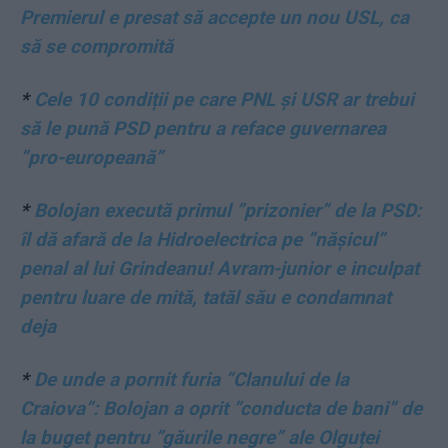
Premierul e presat să accepte un nou USL, ca
să se compromită
*
Cele 10 condiții pe care PNL și USR ar trebui
să le pună PSD pentru a reface guvernarea
”pro-europeană”
*
Bolojan execută primul ”prizonier” de la PSD:
îl dă afară de la Hidroelectrica pe ”nășicul”
penal al lui Grindeanu! Avram-junior e inculpat
pentru luare de mită, tatăl său e condamnat
deja
*
De unde a pornit furia ”Clanului de la
Craiova”: Bolojan a oprit ”conducta de bani” de
la buget pentru ”găurile negre” ale Olguței