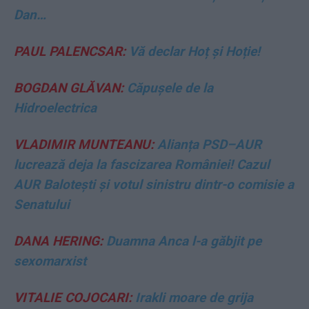
Dan…
PAUL PALENCSAR:
Vă declar Hoț și Hoție!
BOGDAN GLĂVAN:
Căpușele de la
Hidroelectrica
VLADIMIR MUNTEANU:
Alianța PSD–AUR
lucrează deja la fascizarea României! Cazul
AUR Balotești și votul sinistru dintr-o comisie a
Senatului
DANA HERING:
Duamna Anca l-a găbjit pe
sexomarxist
VITALIE COJOCARI:
Irakli moare de grija