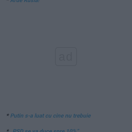
*
Arde Rusia!
ad
*
Putin s-a luat cu cine nu trebuie
*
„PSD se va duce spre 10%”