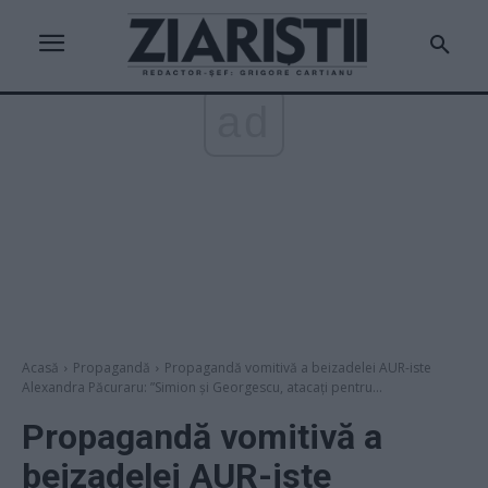
ad
Acasă
Propagandă
Propagandă vomitivă a beizadelei AUR-iste
Alexandra Păcuraru: ”Simion şi Georgescu, atacaţi pentru...
Propagandă vomitivă a
beizadelei AUR-iste