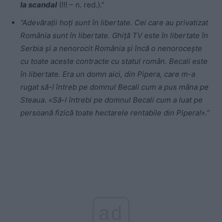
la scandal
(!!! – n. red.).”
”Adevăraţii hoţi sunt în libertate. Cei care au privatizat
România sunt în libertate. Ghiţă TV este în libertate în
Serbia şi a nenorocit România şi încă o nenoroceşte
cu toate aceste contracte cu statul român. Becali este
în libertate. Era un domn aici, din Pipera, care m-a
rugat să-l întreb pe domnul Becali cum a pus mâna pe
Steaua. «Să-l întrebi pe domnul Becali cum a luat pe
persoană fizică toate hectarele rentabile din Pipera!».”
ad