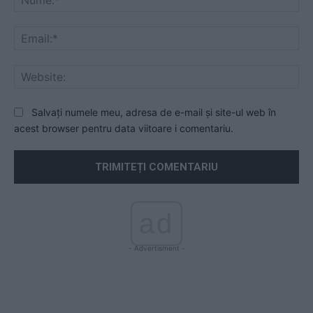
Ema
Web
Salvați numele meu, adresa de e-mail și site-ul web în
acest browser pentru data viitoare i comentariu.
ad
- Advertisment -