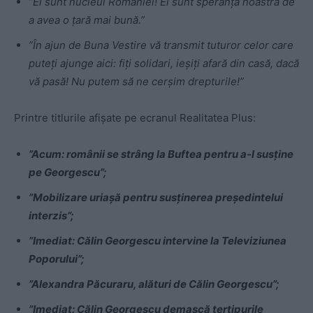
”Ei sunt nucleul României! Ei sunt speranța noastră de
a avea o țară mai bună.”
”În ajun de Buna Vestire vă transmit tuturor celor care
puteţi ajunge aici: fiţi solidari, ieşiţi afară din casă, dacă
vă pasă! Nu putem să ne cerşim drepturile!”
Printre titlurile afişate pe ecranul Realitatea Plus:
”Acum: românii se strâng la Buftea pentru a-l susţine
pe Georgescu”;
”Mobilizare uriaşă pentru susţinerea preşedintelui
interzis”;
”Imediat: Călin Georgescu intervine la Televiziunea
Poporului”;
”Alexandra Păcuraru, alături de Călin Georgescu”;
”Imediat: Călin Georgescu demască tertipurile