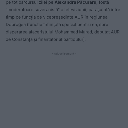
pe tot parcursul zilei pe
Alexandra Păcuraru,
fostă
”moderatoare suveranistă” a televiziunii, parașutată între
timp pe funcția de vicepreşedinte AUR în regiunea
Dobrogea (funcție înființată special pentru ea, spre
disperarea afaceristului Mohammad Murad, deputat AUR
de Constanța și finanțator al partidului).
- Advertisement -