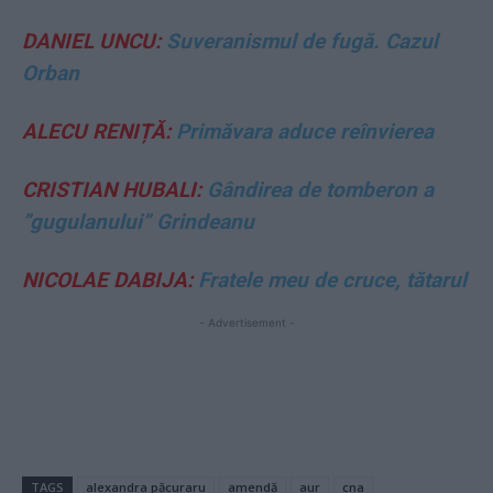
DANIEL UNCU:
Suveranismul de fugă. Cazul
Orban
ALECU RENIȚĂ:
Primăvara aduce reînvierea
CRISTIAN HUBALI:
Gândirea de tomberon a
”gugulanului” Grindeanu
NICOLAE DABIJA:
Fratele meu de cruce, tătarul
- Advertisement -
TAGS
alexandra păcuraru
amendă
aur
cna