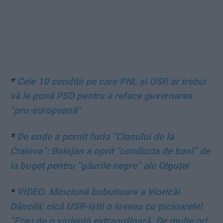
*
Cele 10 condiții pe care PNL și USR ar trebui
să le pună PSD pentru a reface guvernarea
”pro-europeană”
*
De unde a pornit furia ”Clanului de la
Craiova”: Bolojan a oprit ”conducta de bani” de
la buget pentru ”găurile negre” ale Olguței
*
VIDEO. Minciună bubuitoare a Vioricăi
Dăncilă: cică USR-iștii o loveau cu picioarele!
”Erau de o violență extraordinară. De multe ori