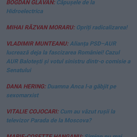
BOGDAN GLĂVAN:
Căpușele de la
Hidroelectrica
MIHAI RĂZVAN MORARU:
Opriți radicalizarea!
VLADIMIR MUNTEANU:
Alianța PSD–AUR
lucrează deja la fascizarea României! Cazul
AUR Balotești și votul sinistru dintr-o comisie a
Senatului
DANA HERING:
Duamna Anca l-a găbjit pe
sexomarxist
VITALIE COJOCARI:
Cum au văzut rușii la
televizor Parada de la Moscova?
MARIE-COSETTE HANGANU:
Simion nu mai