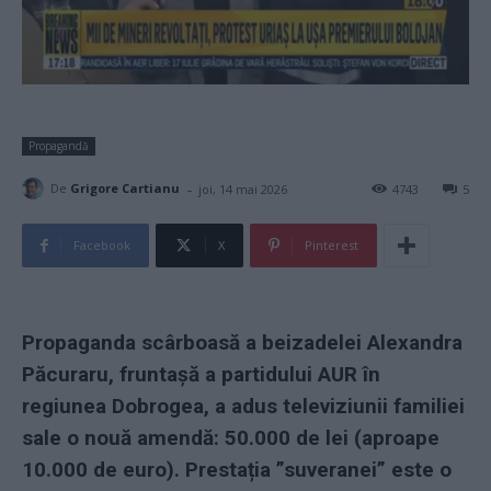
Propagandă
-
De
Grigore Cartianu
joi, 14 mai 2026
4743
5
Facebook
X
Pinterest
Propaganda scârboasă a beizadelei Alexandra
Păcuraru, fruntașă a partidului AUR în
regiunea Dobrogea, a adus televiziunii familiei
sale o nouă amendă: 50.000 de lei (aproape
10.000 de euro). Prestația ”suveranei” este o