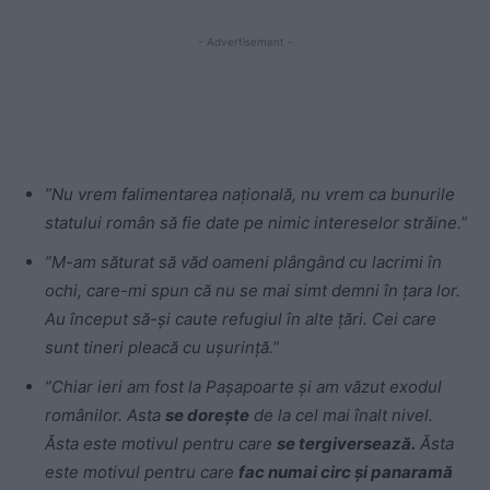
- Advertisement -
”Nu vrem falimentarea naţională, nu vrem ca bunurile
statului român să fie date pe nimic intereselor străine.”
”M-am săturat să văd oameni plângând cu lacrimi în
ochi, care-mi spun că nu se mai simt demni în ţara lor.
Au început să-şi caute refugiul în alte ţări. Cei care
sunt tineri pleacă cu uşurinţă.”
”Chiar ieri am fost la Paşapoarte şi am văzut exodul
românilor. Asta
se doreşte
de la cel mai înalt nivel.
Ăsta este motivul pentru care
se tergiversează.
Ăsta
este motivul pentru care
fac numai circ şi panaramă