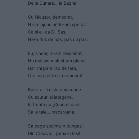
De la Dunare… la Bazna!
Cu Nicusor, democrat,
N-am ajuns unde-am sperat.
Ca si el, ca Dl. Sas,
Ne-a dus de nas, pas cu pas.
Eu, sincer, m-am resemnat;
Nu mai am mult si-am plecat.
Dar imi pare rau de tara,
C-o sug hotii de-o omoara!
Bune-ar fi niste amazoane
Cu scuturi si iatagane,
In frunte cu „Coana Leana”
Sa le taie… macaroana.
Sa bage spaima-n pungasi,
Din Craiova… pana-n Iasi!