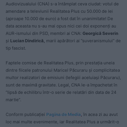
Audiovizualului (CNA) s-a întâmplat ceva ciudat: votul de
amendare a televiunii Realitatea Plus cu 50.000 de lei
(aproape 10.000 de euro) a fost dat în unanimitate! De
data aceasta nu s-au mai opus nici cei doi exponenți au
AUR-ismului din PSD, membri ai CNA:
Georgică Severin
și
Lucian Dindirică,
marii apărători ai ”suveranismului” de
tip fascist.
Faptele comise de Realitatea Plus, prin prestația uneia
dintre fiicele patronului Maricel Păcuraru și complicitatea
multor realizatori de emisiuni (lefegiii aceluiași Păcuraru),
sunt de maximă gravitate. Legal, CNA le-a împachetat în
”lipsă de echilibru într-o serie de relatări din data de 24
martie”.
Conform publicației
Pagina de Media
,
în acea zi au avut
loc mai multe evenimente, iar Realitatea Plus a urmărit-o