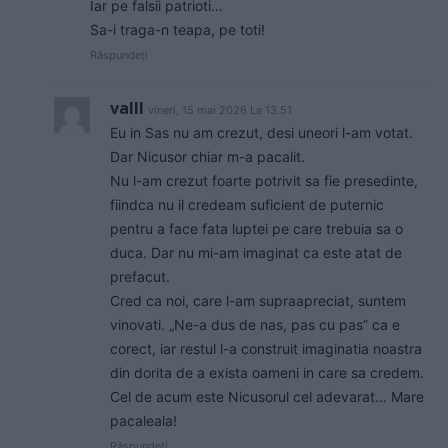
Iar pe falsii patrioti…
Sa-i traga-n teapa, pe toti!
Răspundeți
valll
vineri, 15 mai 2026 La 13.51
Eu in Sas nu am crezut, desi uneori l-am votat.
Dar Nicusor chiar m-a pacalit.
Nu l-am crezut foarte potrivit sa fie presedinte,
fiindca nu il credeam suficient de puternic
pentru a face fata luptei pe care trebuia sa o
duca. Dar nu mi-am imaginat ca este atat de
prefacut.
Cred ca noi, care l-am supraapreciat, suntem
vinovati. „Ne-a dus de nas, pas cu pas” ca e
corect, iar restul l-a construit imaginatia noastra
din dorita de a exista oameni in care sa credem.
Cel de acum este Nicusorul cel adevarat… Mare
pacaleala!
Răspundeți