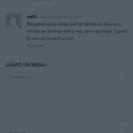
valll
vineri, 15 mai 2026 La 13.29
Beizadeaua nu atinge performantele lui Sosoaca,
nici pe ale lui Anca-Mars-ma, dar e aproape. Tupeul
ei vine de la banii lui tati.
Răspundeți
LĂSAȚI UN MESAJ
Comentariu:
Nu