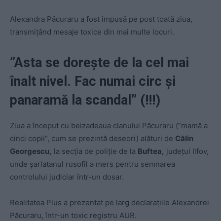
Alexandra Păcuraru a fost impusă pe post toată ziua,
transmițând mesaje toxice din mai multe locuri.
”Asta se doreşte de la cel mai
înalt nivel. Fac numai circ şi
panaramă la scandal” (!!!)
Ziua a început cu beizadeaua clanului Păcuraru (”mamă a
cinci copii”, cum se prezintă deseori) alături de
Călin
Georgescu,
la secţia de poliţie de la
Buftea,
județul Ilfov,
unde șarlatanul rusofil a mers pentru semnarea
controlului judiciar într-un dosar.
Realitatea Plus a prezentat pe larg declaraţiile Alexandrei
Păcuraru, într-un toxic registru AUR.