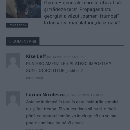
Oprea – generalul care a refuzat să-
și trădeze țara”. Propagandistul
georgist a văzut „oameni frumoși”
la lansarea maculaturii „de izmană”
Propagandă
5 COMENTARII
Kise Leff
joi, 14 mai 2026 La 11.59
PLATESC AMENZILE ? PLATESC IMPOZITE ?
SUNT OCROTITI DE ‘justitie’ ?
Răspundeți
Lucian Nicolescu
joi, 14 mai 2026 La 16.27
Asta se întâmplă în țara în care instituțiile statului
nu-și fac treaba. Și vor continua să nu și-o facă
până ce poporul român va înțelege că nu se mai
poate continua ca până acum.