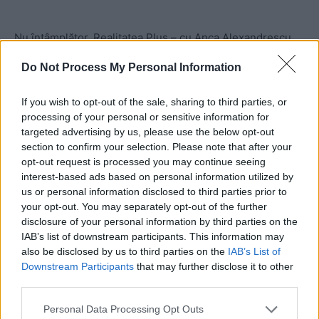
Nu întâmplător, Realitatea Plus – cu Anca Alexandrescu
pe post de principală portavoce – susține cu înverșunare
Do Not Process My Personal Information
o guvernare PSD-AUR.
If you wish to opt-out of the sale, sharing to third parties, or
Puteți susține ZIARISTII.COM făcând
processing of your personal or sensitive information for
targeted advertising by us, please use the below opt-out
o
donație AICI.
Vă mulțumim!
section to confirm your selection. Please note that after your
opt-out request is processed you may continue seeing
CITIȚI ȘI:
interest-based ads based on personal information utilized by
us or personal information disclosed to third parties prior to
your opt-out. You may separately opt-out of the further
*
VIDEO. De Ziua Europei, Șoșoacă a rupt
disclosure of your personal information by third parties on the
steagul UE la mănăstire, alături de fostul ziarist
IAB’s list of downstream participants. This information may
also be disclosed by us to third parties on the
IAB’s List of
Miron Manega, actual senator SOS. Putinista e
Downstream Participants
that may further disclose it to other
plătită cu 20.000 de euro ca europarlamentar
third parties.
Personal Data Processing Opt Outs
*
Bolojan execută primul ”prizonier” de la PSD: