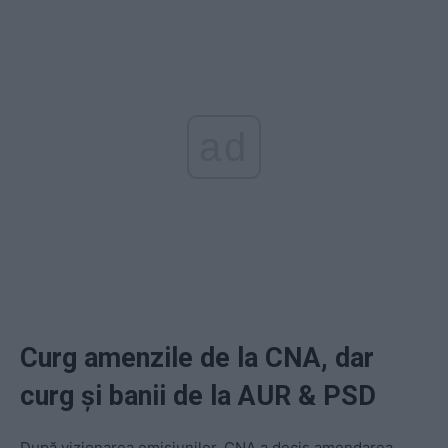
ad
Curg amenzile de la CNA, dar
curg și banii de la AUR & PSD
După vizionarea emisiunilor, CNA a decis amendarea