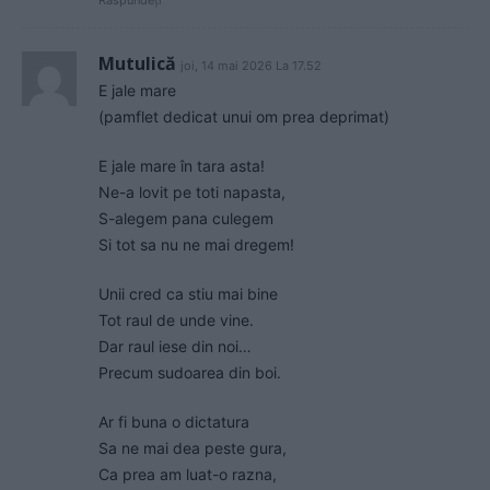
Răspundeți
Mutulică
joi, 14 mai 2026 La 17.52
E jale mare
(pamflet dedicat unui om prea deprimat)
E jale mare în tara asta!
Ne-a lovit pe toti napasta,
S-alegem pana culegem
Si tot sa nu ne mai dregem!
Unii cred ca stiu mai bine
Tot raul de unde vine.
Dar raul iese din noi…
Precum sudoarea din boi.
Ar fi buna o dictatura
Sa ne mai dea peste gura,
Ca prea am luat-o razna,