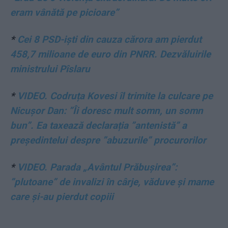
eram vânătă pe picioare”
*
Cei 8 PSD-iști din cauza cărora am pierdut
458,7 milioane de euro din PNRR. Dezvăluirile
ministrului Pîslaru
*
VIDEO. Codruța Kovesi îl trimite la culcare pe
Nicușor Dan: ”Îi doresc mult somn, un somn
bun”. Ea taxează declarația ”antenistă” a
președintelui despre ”abuzurile” procurorilor
*
VIDEO. Parada „Avântul Prăbușirea”:
”plutoane” de invalizi în cârje, văduve și mame
care și-au pierdut copiii