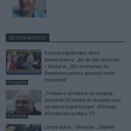
RELATED ARTICLES
Fericita săptămânii: Anca
Alexandrescu. „Mi-au dat lacrimile”
/ Aliatul ei: „Să-i mulțumim lui
Dumnezeu pentru această veste
minunată!”
Propagandă
„Trebuie o dictatură de dreapta,
doamnă! Dictatura de dreapta care
va veni în toată Europa”. Afirmații
înfiorătoare la Marș TV
Propagandă
Limba dulce… Ghilezan: „Gabriel