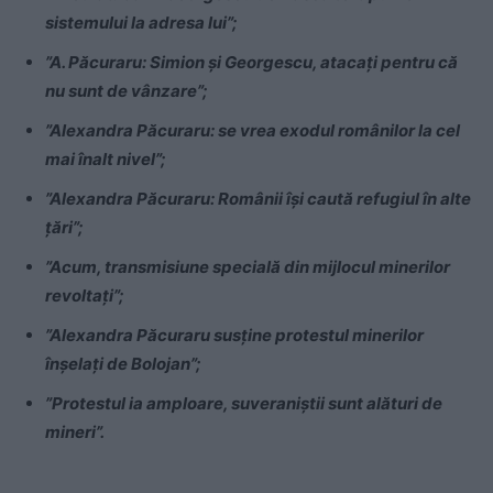
sistemului la adresa lui”;
”A. Păcuraru: Simion şi Georgescu, atacaţi pentru că
nu sunt de vânzare”;
”Alexandra Păcuraru: se vrea exodul românilor la cel
mai înalt nivel”;
”Alexandra Păcuraru: Românii îşi caută refugiul în alte
ţări”;
”Acum, transmisiune specială din mijlocul minerilor
revoltaţi”;
”Alexandra Păcuraru susţine protestul minerilor
înşelaţi de Bolojan”;
”Protestul ia amploare, suveraniştii sunt alături de
mineri”.