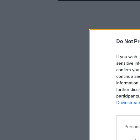
Do Not Pr
If you wish 
sensitive in
confirm you
continue se
information 
further disc
participants
Downstream 
Persona