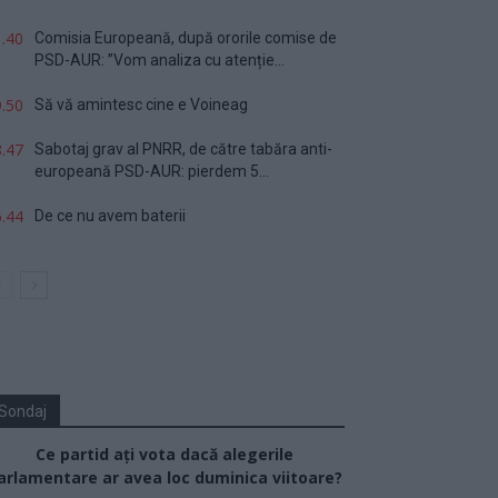
.40
Comisia Europeană, după ororile comise de
PSD-AUR: ”Vom analiza cu atenție...
.50
Să vă amintesc cine e Voineag
.47
Sabotaj grav al PNRR, de către tabăra anti-
europeană PSD-AUR: pierdem 5...
.44
De ce nu avem baterii
Sondaj
Ce partid ați vota dacă alegerile
arlamentare ar avea loc duminica viitoare?