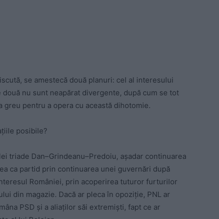
discută, se amestecă două planuri: cel al interesului
le două nu sunt neapărat divergente, după cum se tot
a greu pentru a opera cu această dihotomie.
țiile posibile?
ilei triade Dan–Grindeanu–Predoiu, așadar continuarea
rea ca partid prin continuarea unei guvernări după
interesul României, prin acoperirea tuturor furturilor
ului din magazie. Dacă ar pleca în opoziție, PNL ar
âna PSD și a aliaților săi extremiști, fapt ce ar