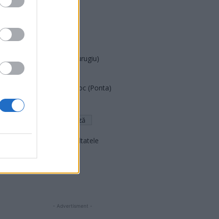
PUSL (D. Voiculescu)
PNȚCD (Pavelescu)
PNCR (Terheș)
Partidul Patrioților (Surugiu)
FAR (Coarnă)
România pe Primul Loc (Ponta)
Altul
Arată rezultatele
Arhiva sondajelor
- Advertisment -