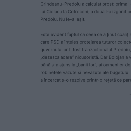
Grindeanu–Predoiu a calculat prost: prima i-a
lui Ciolacu la Cotroceni; a doua l-a izgonit 
Predoiu. Nu le-a ieșit.
Este evident faptul că ceea ce a ținut coali
care PSD a înțeles protejarea tuturor colecto
guvernului ar fi fost tranzacționalul Predoiu
„dezescaladare” nicușoristă. Dar Bolojan a v
până s-a ajuns la „banii lor”, ai oamenilor de
robinetele văzute și nevăzute ale bugetului
a încercat s-o rezolve printr-o rețetă ce pare
-