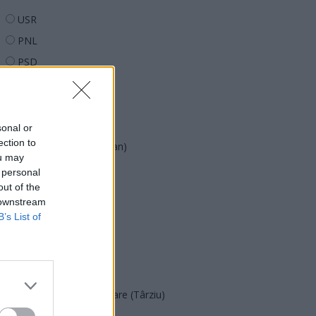
USR
PNL
PSD
AUR
UDMR
PMP (Tomac)
sonal or
ection to
Forța Dreptei (L. Orban)
ou may
PNȚMM
 personal
out of the
REPER
 downstream
SENS
B’s List of
SOS (Șoșoacă)
POT (Gavrilă)
PACE (Peia)
Acțiunea Conservatoare (Târziu)
PDF (Lazarus)