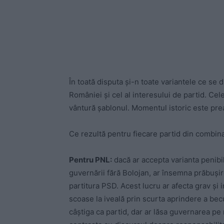
În toată disputa și-n toate variantele ce se 
României și cel al interesului de partid. Ce
vântură șablonul. Momentul istoric este pre
Ce rezultă pentru fiecare partid din combina
Pentru PNL:
dacă ar accepta varianta penib
guvernării fără Bolojan, ar însemna prăbuși
partitura PSD. Acest lucru ar afecta grav și 
scoase la iveală prin scurta aprindere a bec
câștiga ca partid, dar ar lăsa guvernarea pe m