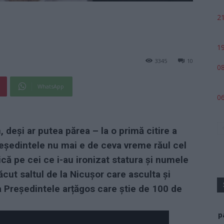
21
19
3345
10
08
WhatsApp
06
 deși ar putea părea – la o primă citire a
 Președintele nu mai e de ceva vreme răul cel
ică pe cei ce i-au ironizat statura și numele
ăcut saltul de la Nicușor care asculta și
la Președintele arțăgos care știe de 100 de
p