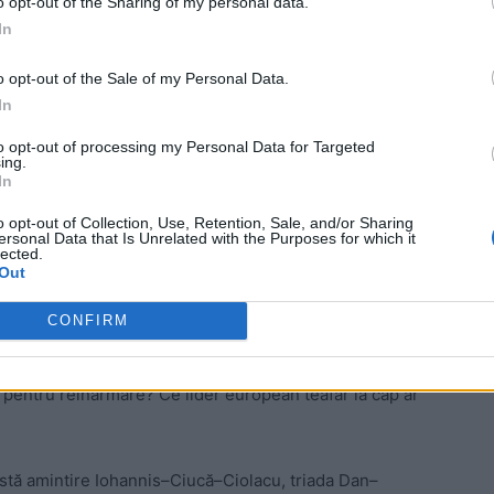
o opt-out of the Sharing of my personal data.
In
ad
o opt-out of the Sale of my Personal Data.
In
to opt-out of processing my Personal Data for Targeted
ing.
In
o opt-out of Collection, Use, Retention, Sale, and/or Sharing
ersonal Data that Is Unrelated with the Purposes for which it
lected.
Out
o (cel puțin!) să se producă ne pune, din nou, în fața
a oricărei forțe politice din fosta coaliție. Cum să
CONFIRM
, prin tot ceea ce declară și face, să guverneze într-o
 (ieșirea din criza în care ne-a adus Guvernul Ciolacu),
i pentru reînarmare? Ce lider european teafăr la cap ar
ristă amintire Iohannis–Ciucă–Ciolacu, triada Dan–