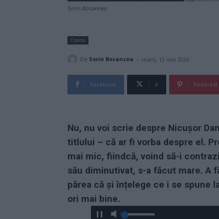
Sorin Bocancea
Opinii
-
De
Sorin Bocancea
marți, 12 mai 2026
Facebook
X
Pinterest
Nu, nu voi scrie despre Nicușor Dan,
titlului – că ar fi vorba despre el.
mai mic, fiindcă, voind să-i contraz
său diminutivat, s-a făcut mare. A f
părea că și înțelege ce i se spune 
ori mai bine.