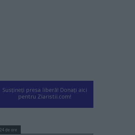
Susțineți presa liberă! Donați aici
pentru Ziaristii.com!
24 de ore