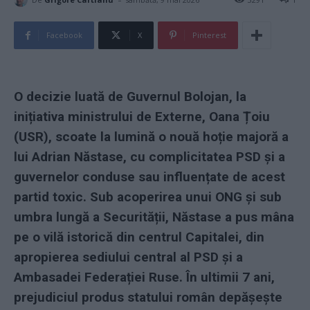
Facebook
X
Pinterest
O decizie luată de Guvernul Bolojan, la
inițiativa ministrului de Externe, Oana Țoiu
(USR), scoate la lumină o nouă hoție majoră a
lui Adrian Năstase, cu complicitatea PSD și a
guvernelor conduse sau influențate de acest
partid toxic. Sub acoperirea unui ONG și sub
umbra lungă a Securității, Năstase a pus mâna
pe o vilă istorică din centrul Capitalei, din
apropierea sediului central al PSD și a
Ambasadei Federației Ruse. În ultimii 7 ani,
prejudiciul produs statului român depășește