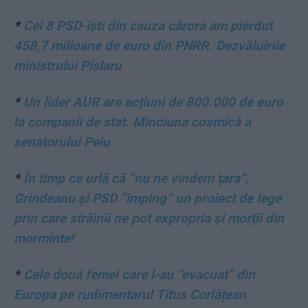
*
Cei 8 PSD-iști din cauza cărora am pierdut
458,7 milioane de euro din PNRR. Dezvăluirile
ministrului Pîslaru
*
Un lider AUR are acțiuni de 800.000 de euro
la companii de stat. Minciuna cosmică a
senatorului Peiu
*
În timp ce urlă că ”nu ne vindem țara”,
Grindeanu și PSD ”împing” un proiect de lege
prin care străinii ne pot expropria și morții din
morminte!
*
Cele două femei care l-au ”evacuat” din
Europa pe rudimentarul Titus Corlățean.