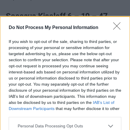
Șoseaua Kiseleff 6 – 10 – 47
Do Not Process My Personal Information
ONG-ul ADIRI are sediul declarat pe Şoseaua Kiseleff nr.
47, iar obiectivul său declarat era
”dezvoltarea activităţii
If you wish to opt-out of the sale, sharing to third parties, or
ştiinţifice pentru aprofundarea dreptului internaţional şi a
processing of your personal or sensitive information for
relaţiilor politice şi diplomatice internaţionale, cu
targeted advertising by us, please use the below opt-out
section to confirm your selection. Please note that after your
orientare spre problemele politicii externe româneşti”
opt-out request is processed you may continue seeing
(bla-bla-bla).
interest-based ads based on personal information utilized by
us or personal information disclosed to third parties prior to
”Triunghiul sovietic” de pe Șoseaua Kiseleff
your opt-out. You may separately opt-out of the further
disclosure of your personal information by third parties on the
IAB’s list of downstream participants. This information may
Şoseaua Kiseleff, nr. 6 –
Ambasada Rusiei
also be disclosed by us to third parties on the
IAB’s List of
Șoseaua Kiseleff, nr. 10 –
sediul PSD
Downstream Participants
that may further disclose it to other
third parties.
Şoseaua Kiseleff, nr. 47 –
sediul ADIRI.
Personal Data Processing Opt Outs