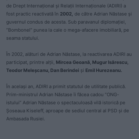
de Drept Internaţional şi Relaţii Internaţionale (ADIRI) a
fost practic reactivată în
2002,
de către Adrian Năstase și
guvernul condus de acesta. Sub paravanul diplomației,
”Bombonel” punea la cale o mega-afacere imobiliară, pe
seama statului.
În 2002, alături de Adrian Năstase, la reactivarea ADIRI au
participat, printre alții,
Mircea Geoană, Mugur Isărescu,
Teodor Meleşcanu, Dan Berindei
şi
Emil Hurezeanu.
În același an, ADIRI a primit statutul de utilitate publică.
Prim-ministrul Adrian Năstase îi făcea cadou ”ONG-
istului” Adrian Năstase o spectaculoasă vilă istorică pe
Șoseaua Kiseleff, aproape de sediul central al PSD și de
Ambasada Rusiei.