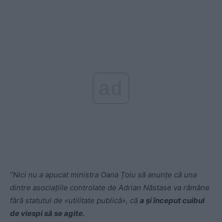
ad
”Nici nu a apucat ministra
Oana Țoiu
să anunțe că una
dintre asociațiile controlate de Adrian Năstase va rămâne
fără statutul de «utilitate publică», că
a și început cuibul
de viespi să se agite.