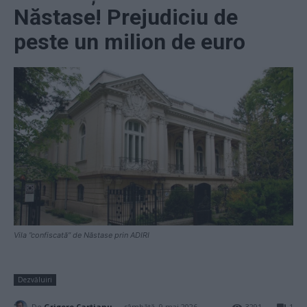
Năstase! Prejudiciu de
peste un milion de euro
Vila ”confiscată” de Năstase prin ADIRI
Dezvăluiri
-
De
Grigore Cartianu
sâmbătă, 9 mai 2026
3291
1