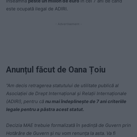
înseamnă
peste un milion de euro
în cei 7 ani de când
este ocupată ilegal de ADIRI.
- Advertisement -
Anunțul făcut de Oana Țoiu
”Am decis retragerea statutului de utilitate publică al
Asociației de Drept Internațional și Relații Internaționale
(ADIRI), pentru că
nu mai îndeplinește de 7 ani criteriile
legale pentru a păstra acest statut.
Decizia MAE trebuie formalizată în ședință de Guvern prin
Hotărâre de Guvern și nu vom renunța la asta. Va fi