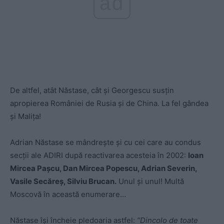
ad
De altfel, atât Năstase, cât și Georgescu susțin
apropierea României de Rusia și de China. La fel gândea
și Malița!
Adrian Năstase se mândrește și cu cei care au condus
secții ale ADIRI după reactivarea acesteia în 2002:
Ioan
Mircea Pașcu, Dan Mircea Popescu, Adrian Severin,
Vasile Secăreș, Silviu Brucan.
Unul și unul! Multă
Moscovă în această enumerare…
Năstase își încheie pledoaria astfel:
”Dincolo de toate