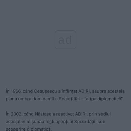
ad
În 1966, când Ceaușescu a înființat ADIRI, asupra acesteia
plana umbra dominantă a Securității – ”aripa diplomatică”.
În 2002, când Năstase a reactivat ADIRI, prin sediul
asociației mișunau foști agenți ai Securității, sub
acoperire diplomatică.