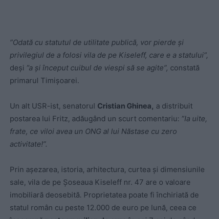
”Odată cu statutul de utilitate publică, vor pierde şi
privilegiul de a folosi vila de pe Kiseleff, care e a statului”,
deși
”a şi început cuibul de viespi să se agite”,
constată
primarul Timișoarei.
Un alt USR-ist, senatorul
Cristian Ghinea,
a distribuit
postarea lui Fritz, adăugând un scurt comentariu:
”Ia uite,
frate, ce viloi avea un ONG al lui Năstase cu zero
activitate!”.
Prin așezarea, istoria, arhitectura, curtea și dimensiunile
sale, vila de pe Șoseaua Kiseleff nr. 47 are o valoare
imobiliară deosebită. Proprietatea poate fi închiriată de
statul român cu peste 12.000 de euro pe lună, ceea ce