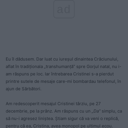
ad
Eu îl dădusem. Dar luat cu iureșul dinaintea Crăciunului,
aflat în tradiționala „transhumanță” spre Gorjul natal, nu i-
am răspuns pe loc. Iar întrebarea Cristinei s-a pierdut
printre sutele de mesaje care-mi bombardau telefonul, în
ajun de Sărbători.
Am redescoperit mesajul Cristinei târziu, pe 27
decembrie, pe la prânz. Am răspuns cu un
„Da”
simplu, ca
să nu-i agresez liniștea. Știam sigur că va veni o replică,
pentru că ea, Cristina, avea monopol pe ultimul ecou.