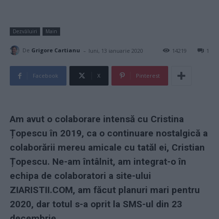
Dezvăluiri
Main
-
De
Grigore Cartianu
luni, 13 ianuarie 2020
14219
1
Facebook
X
Pinterest
Am avut o colaborare intensă cu Cristina
Țopescu în 2019, ca o continuare nostalgică a
colaborării mereu amicale cu tatăl ei, Cristian
Țopescu. Ne-am întâlnit, am integrat-o în
echipa de colaboratori a site-ului
ZIARISTII.COM, am făcut planuri mari pentru
2020, dar totul s-a oprit la SMS-ul din 23
decembrie.