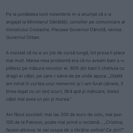
Pe la jumătatea lunii noiembrie m-a anunțat că s-a
angajat la Ministerul Sănătății, consilier pe comunicare al
ministrului Costache. Plecase Guvernul Dăncilă, venise
Guvernul Orban.
A insistat că nu e un job de cursă lungă, tot presa îi place
mai mult. Marea mea problemă era că nu aveam bani s-o
plătesc pe măsura nevoilor ei. 80% din bani îi cheltuia cu
dragii ei căței, pe care-i salva de pe unde apuca.
„Odată
am intrat în curtea unui nemernic și i-am furat câinele, îl
ținea legat cu un lanț scurt, fără apă și mâncare, bietul
cățel mai avea un pic și murea.”
Am făcut socoteli: mai iau 200 de euro de colo, mai pun
100 de la Patreon, poate mai prind o reclamă…
„Cristina,
facem altceva: te vei ocupa de o librărie online! Ce zici?”