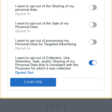
Țopescu. „În ce hal au
I want to opt-out of the Sharing of my
personal data.
terorizat-o acești
Opted In
I want to opt-out of the Sale of my
hingheri! S-o auziți
Personal Data.
Opted In
cum urlă și cum
I want to opt-out of processing my
Personal Data for Targeted Advertising.
Opted In
plânge!”
I want to opt-out of Collection, Use,
Retention, Sale, and/or Sharing of my
Personal Data that Is Unrelated with the
Purposes for which it was collected.
Opted Out
CONFIRM
ad