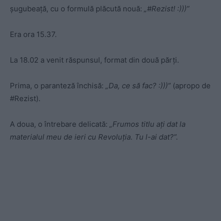
șugubeață, cu o formulă plăcută nouă:
„#Rezist! :)))”
Era ora 15.37.
La 18.02 a venit răspunsul, format din două părți.
Prima, o paranteză închisă:
„Da, ce să fac? :)))”
(apropo de
#Rezist).
A doua, o întrebare delicată:
„Frumos titlu ați dat la
materialul meu de ieri cu Revoluția. Tu l-ai dat?”.