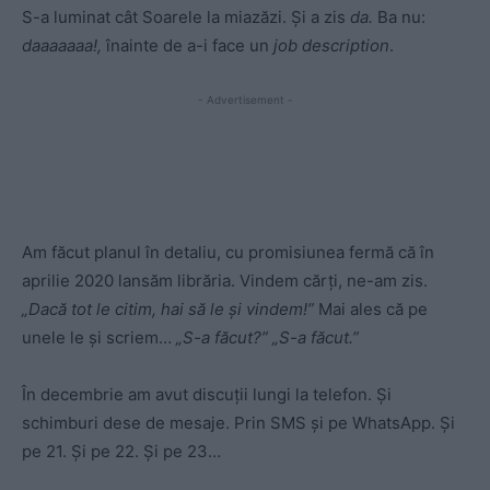
S-a luminat cât Soarele la miazăzi. Și a zis
da.
Ba nu:
daaaaaaa!,
înainte de a-i face un
job description
.
- Advertisement -
Am făcut planul în detaliu, cu promisiunea fermă că în
aprilie 2020 lansăm librăria. Vindem cărți, ne-am zis.
„Dacă tot le citim, hai să le și vindem!”
Mai ales că pe
unele le și scriem…
„S-a făcut?” „S-a făcut.”
În decembrie am avut discuții lungi la telefon. Și
schimburi dese de mesaje. Prin SMS și pe WhatsApp. Și
pe 21. Și pe 22. Și pe 23…