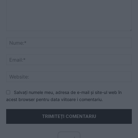
Comentariu:
Nu
Ema
Web
Salvați numele meu, adresa de e-mail și site-ul web în
acest browser pentru data viitoare i comentariu.