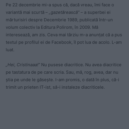
Pe 22 decembrie mi-a spus că, dacă vreau, îmi face o
variantă mai scurtă –
„gazetărească”
– a superbei ei
mărturisiri despre Decembrie 1989, publicată într-un
volum colectiv la Editura Polirom, în 2009. Mă
interesează, am zis. Ceva mai târziu m-a anunțat că a pus
textul pe profilul ei de Facebook, îl pot lua de acolo. L-am
luat.
„Hei, Cristinaaa!”
Nu pusese diacritice. Nu avea diacritice
pe tastatura de pe care scria. Sau, mă, rog, avea, dar nu
știa pe unde le găsește. I-am promis, o dată în plus, că-i
trimit un prieten IT-ist, să-i instaleze diacriticele.