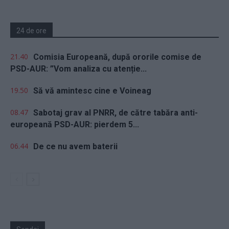
24 de ore
21.40
Comisia Europeană, după ororile comise de
PSD-AUR: ”Vom analiza cu atenție...
19.50
Să vă amintesc cine e Voineag
08.47
Sabotaj grav al PNRR, de către tabăra anti-
europeană PSD-AUR: pierdem 5...
06.44
De ce nu avem baterii