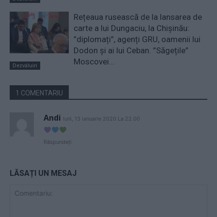
Rețeaua rusească de la lansarea de
carte a lui Dungaciu, la Chișinău:
”diplomați”, agenți GRU, oamenii lui
Dodon și ai lui Ceban. ”Săgețile”
Moscovei...
Dezvăluiri
1 COMENTARIU
Andi
luni, 13 ianuarie 2020 La 22.00
Răspundeți
LĂSAȚI UN MESAJ