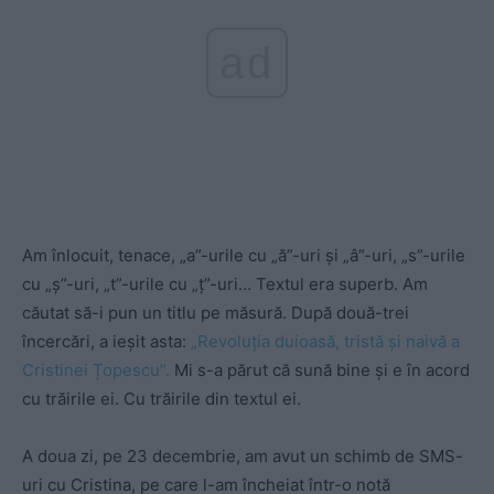
ad
Am înlocuit, tenace, „a”-urile cu „ă”-uri și „â”-uri, „s”-urile
cu „ș”-uri, „t”-urile cu „ț”-uri… Textul era superb. Am
căutat să-i pun un titlu pe măsură. După două-trei
încercări, a ieșit asta:
„Revoluția duioasă, tristă și naivă a
Cristinei Țopescu”.
Mi s-a părut că sună bine și e în acord
cu trăirile ei. Cu trăirile din textul ei.
A doua zi, pe 23 decembrie, am avut un schimb de SMS-
uri cu Cristina, pe care l-am încheiat într-o notă