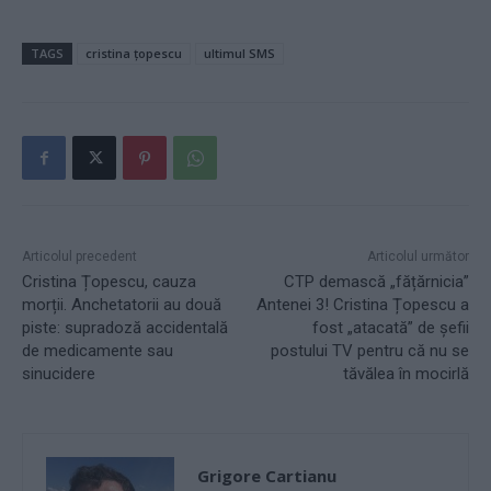
TAGS
cristina țopescu
ultimul SMS
Articolul precedent
Articolul următor
Cristina Țopescu, cauza
CTP demască „fățărnicia”
morții. Anchetatorii au două
Antenei 3! Cristina Țopescu a
piste: supradoză accidentală
fost „atacată” de șefii
de medicamente sau
postului TV pentru că nu se
sinucidere
tăvălea în mocirlă
Grigore Cartianu