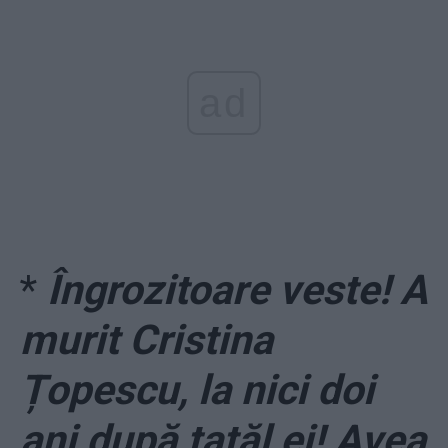
ad
*
Îngrozitoare veste! A
murit Cristina
Țopescu, la nici doi
ani după tatăl ei! Avea