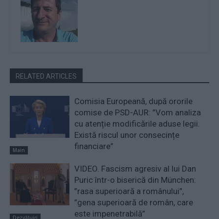
RELATED ARTICLES
Comisia Europeană, după ororile
comise de PSD-AUR: ”Vom analiza
cu atenție modificările aduse legii.
Există riscul unor consecințe
financiare”
Main
VIDEO. Fascism agresiv al lui Dan
Puric într-o biserică din München:
”rasa superioară a românului”,
”gena superioară de român, care
este impenetrabilă”
Dezvăluiri