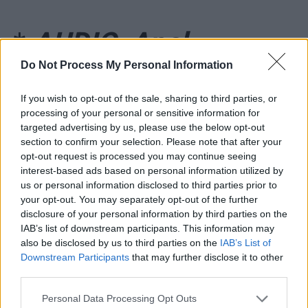
*
AUDIO. Apel
Do Not Process My Personal Information
disperat al Cristinei
If you wish to opt-out of the sale, sharing to third parties, or
Țopescu: „Ăsta mă
processing of your personal or sensitive information for
targeted advertising by us, please use the below opt-out
omoară cu zile! Mi se
section to confirm your selection. Please note that after your
opt-out request is processed you may continue seeing
încleștează
interest-based ads based on personal information utilized by
us or personal information disclosed to third parties prior to
your opt-out. You may separately opt-out of the further
maxilarele și nu pot
disclosure of your personal information by third parties on the
IAB’s list of downstream participants. This information may
să respir”
also be disclosed by us to third parties on the
IAB’s List of
Downstream Participants
that may further disclose it to other
third parties.
*
Patimile Cristinei
Personal Data Processing Opt Outs