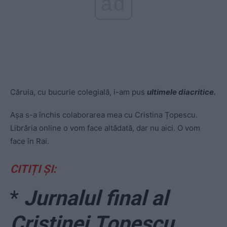
ad
Căruia, cu bucurie colegială, i-am pus
ultimele diacritice.
Așa s-a închis colaborarea mea cu Cristina Țopescu.
Librăria online o vom face altădată, dar nu aici. O vom
face în Rai.
CITIȚI ȘI:
*
Jurnalul final al
Cristinei Țopescu.