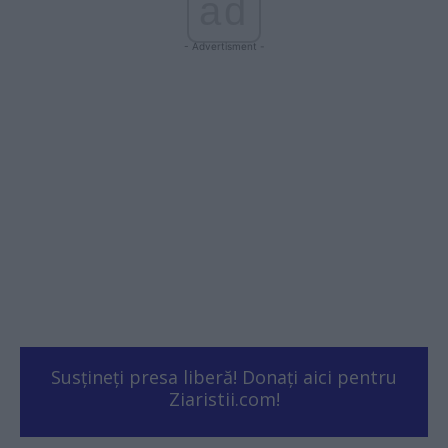
ad
- Advertisment -
Susțineți presa liberă! Donați aici pentru
Ziaristii.com!