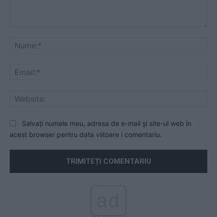
Comentariu:
Nu
Ema
Web
Salvați numele meu, adresa de e-mail și site-ul web în
acest browser pentru data viitoare i comentariu.
ad