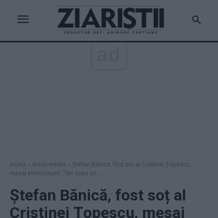
ad
Acasă
Mass-media
Ștefan Bănică, fost soț al Cristinei Țopescu,
mesaj emoționant: "Vei avea un...
Ștefan Bănică, fost soț al
Cristinei Țopescu, mesaj