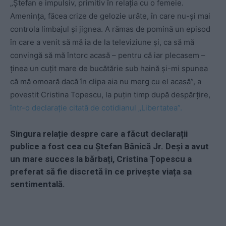
„Ştefan e impulsiv, primitiv în relaţia cu o femeie.
Ameninţa, făcea crize de gelozie urâte, în care nu-şi mai
controla limbajul şi jignea. A rămas de pomină un episod
în care a venit să mă ia de la televiziune şi, ca să mă
convingă să mă întorc acasă – pentru că iar plecasem –
ţinea un cuţit mare de bucătărie sub haină şi-mi spunea
că mă omoară dacă în clipa aia nu merg cu el acasă”, a
povestit Cristina Topescu, la puţin timp după despărţire,
într-o declarație citată de cotidianul „Libertatea”.
Singura relație despre care a făcut declarații
publice a fost cea cu Ștefan Bănică Jr. Deși a avut
un mare succes la bărbați,
Cristina Țopescu
a
preferat să fie discretă în ce privește viața sa
sentimentală.