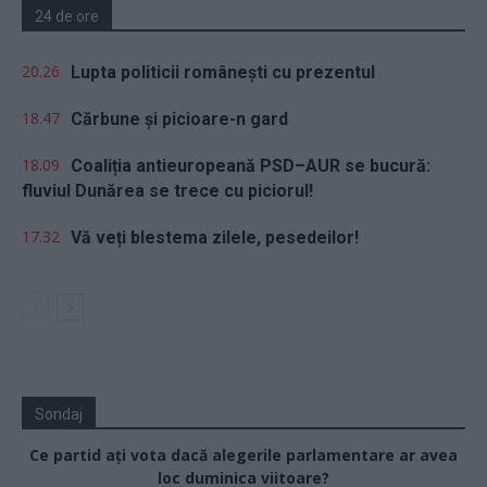
24 de ore
20.26
Lupta politicii românești cu prezentul
18.47
Cărbune și picioare-n gard
18.09
Coaliția antieuropeană PSD–AUR se bucură:
fluviul Dunărea se trece cu piciorul!
17.32
Vă veți blestema zilele, pesedeilor!
Sondaj
Ce partid ați vota dacă alegerile parlamentare ar avea
loc duminica viitoare?