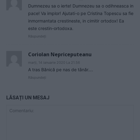
Dumnezeu sa o ierte! Dumnezeu sa o odihneasca in
pace! Va implor! Ajutati-o pe Cristina Topescu sa fie
inmormantata crestineste, in cimitir ortodox! Ea
este crestin-ortodoxa.
Răspundeți
Coriolan Nepriceputeanu
marți, 14 ianuarie 2020 La 21.56
A tras Bănică pe nas de tânăr….
Răspundeți
LĂSAȚI UN MESAJ