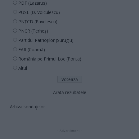
PDF (Lazarus)
PUSL (D. Voiculescu)
PNȚCD (Pavelescu)
PNCR (Terheș)
Partidul Patrioților (Surugiu)
FAR (Coarnă)
România pe Primul Loc (Ponta)
Altul
Arată rezultatele
Arhiva sondajelor
- Advertisment -