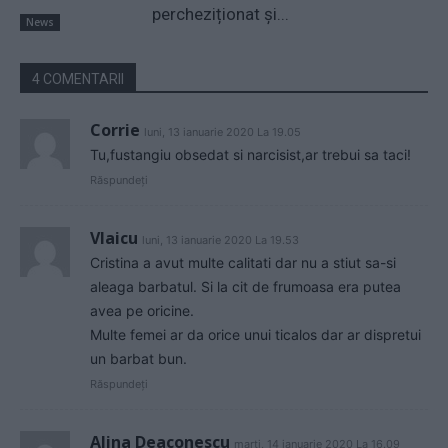
percheziționat și...
News
4 COMENTARII
Corrie
luni, 13 ianuarie 2020 La 19.05
Tu,fustangiu obsedat si narcisist,ar trebui sa taci!
Răspundeți
Vlaicu
luni, 13 ianuarie 2020 La 19.53
Cristina a avut multe calitati dar nu a stiut sa-si
aleaga barbatul. Si la cit de frumoasa era putea
avea pe oricine.
Multe femei ar da orice unui ticalos dar ar dispretui
un barbat bun.
Răspundeți
Alina Deaconescu
marți, 14 ianuarie 2020 La 16.09