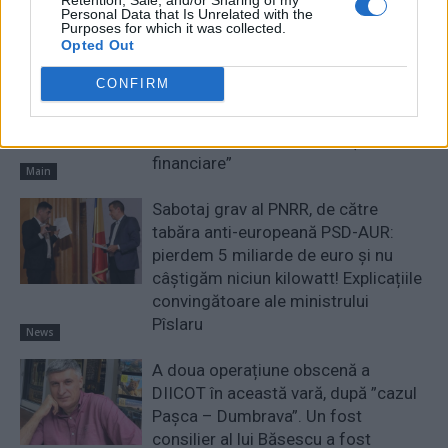
Personal Data that Is Unrelated with the
RELATED ARTICLES
Purposes for which it was collected.
Opted Out
Comisia Europeană, după ororile
CONFIRM
comise de PSD-AUR: ”Vom analiza
cu atenție modificările aduse legii.
Există riscul unor consecințe
financiare”
Main
Sabotaj grav al PNRR, de către
tabăra anti-europeană PSD-AUR:
pierdem 5 miliarde de euro și nu
câștigăm niciun kilowatt! Explicațiile
convingătoare ale ministrului
Pîslaru
News
A doua operațiune obscenă a
DIICOT în această vară, după ”cazul
Pașca – Dumbrava”. Un fost
consilier al lui Băsescu a fost