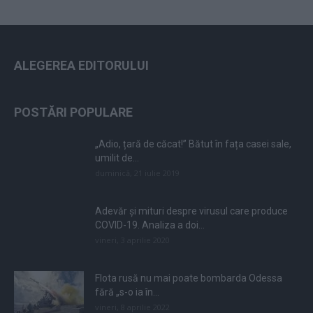
ALEGEREA EDITORULUI
POSTĂRI POPULARE
„Adio, țară de căcat!” Bătut în fața casei sale,
umilit de...
duminică, 21 iulie 2019
Adevăr și mituri despre virusul care produce
COVID-19. Analiza a doi...
vineri, 3 aprilie 2020
Flota rusă nu mai poate bombarda Odessa
fără „s-o ia în...
vineri, 8 aprilie 2022