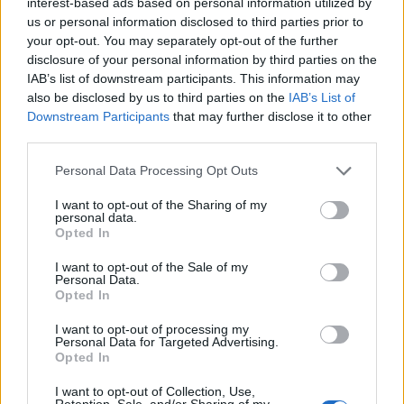
interest-based ads based on personal information utilized by
us or personal information disclosed to third parties prior to
your opt-out. You may separately opt-out of the further
disclosure of your personal information by third parties on the
IAB’s list of downstream participants. This information may
Articolul precedent
Articolul următor
also be disclosed by us to third parties on the
IAB’s List of
Cum au supraviețuit cinci
Se mai întoarce un fugar:
Downstream Participants
that may further disclose it to other
dintre câinii Cristinei
Dragoș Săvulescu, playboy-ul
third parties.
Țopescu. „Au fost băieți
din „rețeaua Mazăre-Borcea”.
deștepți și au spart un sac cu
A plecat din SUA, s-a predat
Personal Data Processing Opt Outs
mâncare”
în Italia
I want to opt-out of the Sharing of my
personal data.
Opted In
I want to opt-out of the Sale of my
Redacţia
Personal Data.
Opted In
I want to opt-out of processing my
Personal Data for Targeted Advertising.
Opted In
I want to opt-out of Collection, Use,
Retention, Sale, and/or Sharing of my