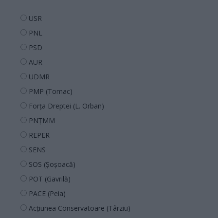
USR
PNL
PSD
AUR
UDMR
PMP (Tomac)
Forța Dreptei (L. Orban)
PNȚMM
REPER
SENS
SOS (Șoșoacă)
POT (Gavrilă)
PACE (Peia)
Acțiunea Conservatoare (Târziu)