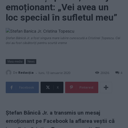
emoționant: „Vei avea un
loc special în sufletul meu”
Ștefan Bănică Jr. a fost singura mare iubire cunoscută a Cristinei Țopescu. Cei
doi au fost căsătoriți pentru scurtă vreme
Mass-media
News
-
De
Redacţia
luni, 13 ianuarie 2020
20636
4
Facebook
X
Pinterest
Ștefan Bănică Jr. a transmis un mesaj
emoționant pe Facebook la aflarea veștii că