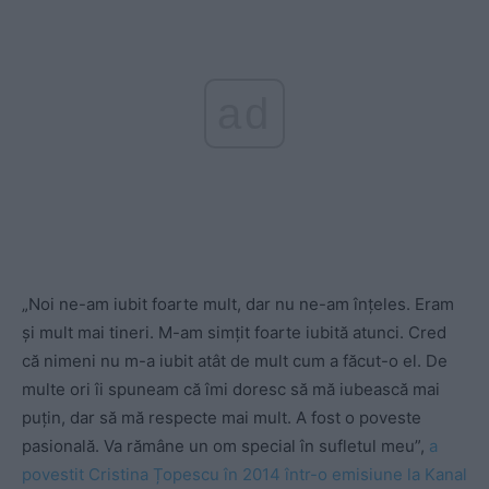
ad
„Noi ne-am iubit foarte mult, dar nu ne-am înțeles. Eram
și mult mai tineri. M-am simțit foarte iubită atunci. Cred
că nimeni nu m-a iubit atât de mult cum a făcut-o el. De
multe ori îi spuneam că îmi doresc să mă iubească mai
puțin, dar să mă respecte mai mult. A fost o poveste
pasională. Va rămâne un om special în sufletul meu”,
a
povestit Cristina Țopescu în 2014 într-o emisiune la Kanal