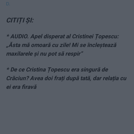
D.
CITIȚI ȘI:
* AUDIO. Apel disperat al Cristinei Țopescu:
„Ăsta mă omoară cu zile! Mi se încleștează
maxilarele și nu pot să respir”
* De ce Cristina Țopescu era singură de
Crăciun? Avea doi frați după tată, dar relația cu
ei era firavă