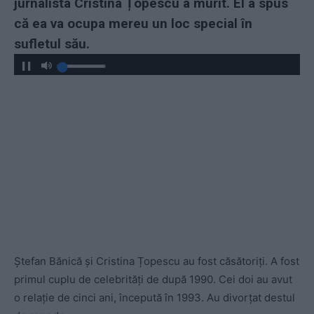
jurnalista Cristina Țopescu a murit. El a spus
că ea va ocupa mereu un loc special în
sufletul său.
Ștefan Bănică și Cristina Țopescu au fost căsătoriți. A fost
primul cuplu de celebrități de după 1990. Cei doi au avut
o relație de cinci ani, începută în 1993. Au divorțat destul