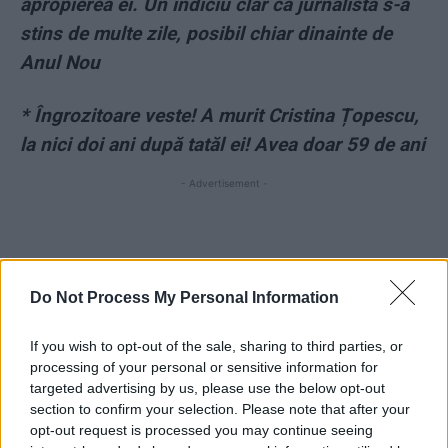
apropierea ei. Un indiciu clar că jurnalista s-a
stins de multe zile, posibil chiar dinainte de
Anul Nou
* Îngrozitoare veste! A murit Cristina Țopescu,
la nici doi ani după tatăl ei! Avea doar 59 de ani
- Advertisement -
Do Not Process My Personal Information
TAGS
căsătorie
cristina țopescu
cuplu
despărțire
If you wish to opt-out of the sale, sharing to third parties, or
mesaj emotionant
Stefan Banica
processing of your personal or sensitive information for
targeted advertising by us, please use the below opt-out
section to confirm your selection. Please note that after your
opt-out request is processed you may continue seeing