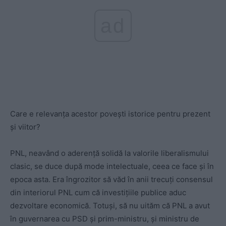
ad
Care e relevanța acestor povești istorice pentru prezent
și viitor?
PNL, neavând o aderență solidă la valorile liberalismului
clasic, se duce după mode intelectuale, ceea ce face și în
epoca asta. Era îngrozitor să văd în anii trecuți consensul
din interiorul PNL cum că investițiile publice aduc
dezvoltare economică. Totuși, să nu uităm că PNL a avut
în guvernarea cu PSD și prim-ministru, și ministru de