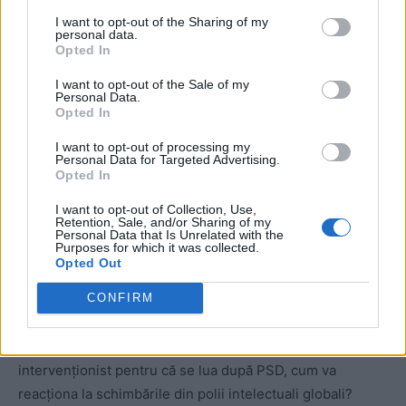
I want to opt-out of the Sharing of my
personal data.
Opted In
ad
I want to opt-out of the Sale of my
Personal Data.
Opted In
I want to opt-out of processing my
Personal Data for Targeted Advertising.
Opted In
I want to opt-out of Collection, Use,
Retention, Sale, and/or Sharing of my
Personal Data that Is Unrelated with the
Purposes for which it was collected.
Nu suntem într-o epocă în care liberalismul este la modă.
Opted Out
Trump a readus protecționismul vamal (și chiar unul
CONFIRM
haotic) în centrul dezbaterii. Agresiunea comercială a
Chinei îndeamnă la închidere pentru a proteja
producătorii interni. Dacă PNL a devenit mai socialist-
intervenționist pentru că se lua după PSD, cum va
reacționa la schimbările din polii intelectuali globali?