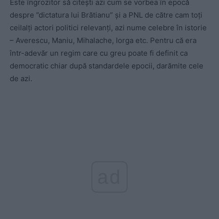
Este îngrozitor să citești azi cum se vorbea în epocă
despre ”dictatura lui Brătianu” și a PNL de către cam toți
ceilalți actori politici relevanți, azi nume celebre în istorie
– Averescu, Maniu, Mihalache, Iorga etc. Pentru că era
într-adevăr un regim care cu greu poate fi definit ca
democratic chiar după standardele epocii, darămite cele
de azi.
ad