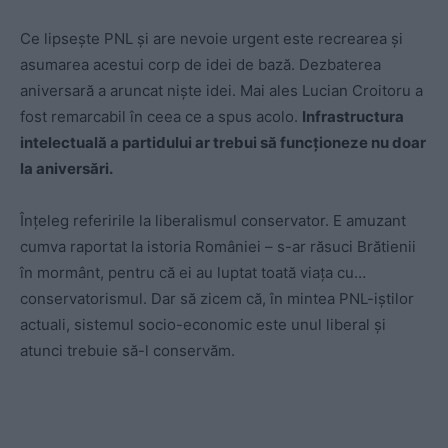
Ce lipsește PNL și are nevoie urgent este recrearea și
asumarea acestui corp de idei de bază. Dezbaterea
aniversară a aruncat niște idei. Mai ales Lucian Croitoru a
fost remarcabil în ceea ce a spus acolo.
Infrastructura
intelectuală a partidului ar trebui să funcționeze nu doar
la aniversări.
Înțeleg referirile la liberalismul conservator. E amuzant
cumva raportat la istoria României – s-ar răsuci Brătienii
în mormânt, pentru că ei au luptat toată viața cu…
conservatorismul. Dar să zicem că, în mintea PNL-iștilor
actuali, sistemul socio-economic este unul liberal și
atunci trebuie să-l conservăm.