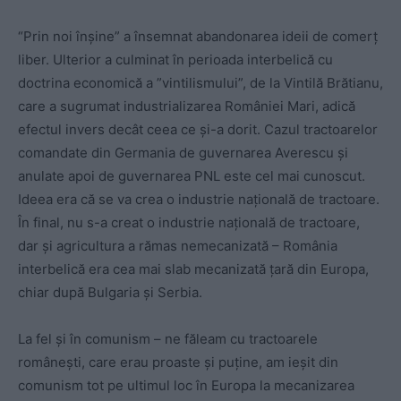
“Prin noi înșine” a însemnat abandonarea ideii de comerț
liber. Ulterior a culminat în perioada interbelică cu
doctrina economică a ”vintilismului”, de la Vintilă Brătianu,
care a sugrumat industrializarea României Mari, adică
efectul invers decât ceea ce și-a dorit. Cazul tractoarelor
comandate din Germania de guvernarea Averescu și
anulate apoi de guvernarea PNL este cel mai cunoscut.
Ideea era că se va crea o industrie națională de tractoare.
În final, nu s-a creat o industrie națională de tractoare,
dar și agricultura a rămas nemecanizată – România
interbelică era cea mai slab mecanizată țară din Europa,
chiar după Bulgaria și Serbia.
La fel și în comunism – ne făleam cu tractoarele
românești, care erau proaste și puține, am ieșit din
comunism tot pe ultimul loc în Europa la mecanizarea