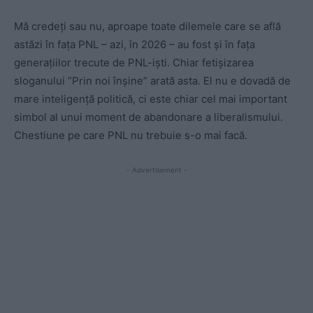
Mă credeți sau nu, aproape toate dilemele care se află
astăzi în fața PNL – azi, în 2026 – au fost și în fața
generațiilor trecute de PNL-iști. Chiar fetișizarea
sloganului ”Prin noi înșine” arată asta. El nu e dovadă de
mare inteligență politică, ci este chiar cel mai important
simbol al unui moment de abandonare a liberalismului.
Chestiune pe care PNL nu trebuie s-o mai facă.
- Advertisement -