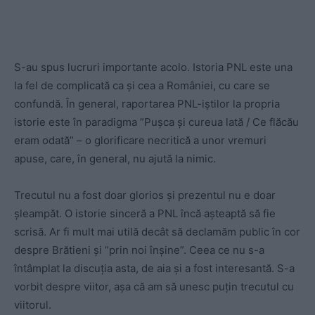
S-au spus lucruri importante acolo. Istoria PNL este una
la fel de complicată ca și cea a României, cu care se
confundă. În general, raportarea PNL-iștilor la propria
istorie este în paradigma ”Pușca și cureua lată / Ce flăcău
eram odată” – o glorificare necritică a unor vremuri
apuse, care, în general, nu ajută la nimic.
Trecutul nu a fost doar glorios și prezentul nu e doar
șleampăt. O istorie sinceră a PNL încă așteaptă să fie
scrisă. Ar fi mult mai utilă decât să declamăm public în cor
despre Brătieni și ”prin noi înșine”. Ceea ce nu s-a
întâmplat la discuția asta, de aia și a fost interesantă. S-a
vorbit despre viitor, așa că am să unesc puțin trecutul cu
viitorul.