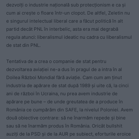
dezvolți o industrie națională sub protecționism e ca și
cum ai crește o floare într-un clopot. De altfel, Zeletin nu
e singurul intelectual liberal care a făcut politică în alt
partid decât PNL în interbelic, asta era mai degrabă
regula atunci: liberalismul ideatic nu cadra cu liberalismul
de stat din PNL.
Tentativa de a crea o companie de stat pentru
dezvoltarea aviației ne-a dus în pragul de a intra în al
Doilea Război Mondial fără aviație. Cam cum am ținut
industria de apărare de stat după 1989 și uite că, la cinci
ani de război în Ucraina, nu prea avem industrie de
apărare pe bune – de unde greutatea de a produce în
România ce cumpărăm din SAFE, la nivelul Poloniei. Avem
două obiective contrare: să ne înarmăm repede și bine
sau să ne înarmăm produs în România. Oricât bullshit
auziți de la PSD și de la AUR pe subiect, eforturile eroice