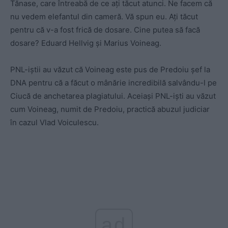
Tănase, care întreabă de ce ați tăcut atunci. Ne facem că
nu vedem elefantul din cameră. Vă spun eu. Ați tăcut
pentru că v-a fost frică de dosare. Cine putea să facă
dosare? Eduard Hellvig și Marius Voineag.
PNL-iștii au văzut că Voineag este pus de Predoiu șef la
DNA pentru că a făcut o mânărie incredibilă salvându-l pe
Ciucă de anchetarea plagiatului. Aceiași PNL-iști au văzut
cum Voineag, numit de Predoiu, practică abuzul judiciar
în cazul Vlad Voiculescu.
ad