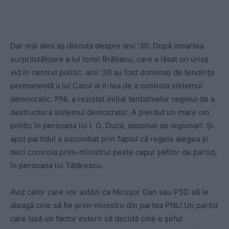
Dar mai ales aș discuta despre anii ’30. După moartea
surprinzătoare a lui Ionel Brătianu, care a lăsat un uriaș
vid în centrul politic, anii ’30 au fost dominați de tendința
permanentă a lui Carol al II-lea de a controla sistemul
democratic. PNL a rezistat inițial tentativelor regelui de a
destructura sistemul democratic. A pierdut un mare om
politic în persoana lui I. G. Duca, asasinat de legionari. Și
apoi partidul a sucombat prin faptul că regele alegea și
deci controla prim-ministrul peste capul șefilor de partid,
în persoana lui Tătărescu.
Aviz celor care vor astăzi ca Nicușor Dan sau PSD să le
aleagă cine să fie prim-ministru din partea PNL! Un partid
care lasă un factor extern să decidă cine e șeful