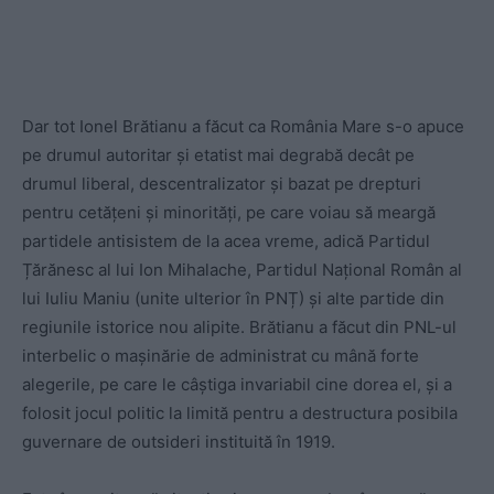
Dar tot Ionel Brătianu a făcut ca România Mare s-o apuce
pe drumul autoritar și etatist mai degrabă decât pe
drumul liberal, descentralizator și bazat pe drepturi
pentru cetățeni și minorități, pe care voiau să meargă
partidele antisistem de la acea vreme, adică Partidul
Țărănesc al lui Ion Mihalache, Partidul Național Român al
lui Iuliu Maniu (unite ulterior în PNȚ) și alte partide din
regiunile istorice nou alipite. Brătianu a făcut din PNL-ul
interbelic o mașinărie de administrat cu mână forte
alegerile, pe care le câștiga invariabil cine dorea el, și a
folosit jocul politic la limită pentru a destructura posibila
guvernare de outsideri instituită în 1919.