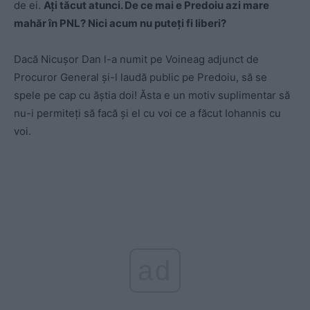
de ei.
Ați tăcut atunci. De ce mai e Predoiu azi mare
mahăr în PNL? Nici acum nu puteți fi liberi?
Dacă Nicușor Dan l-a numit pe Voineag adjunct de
Procuror General și-l laudă public pe Predoiu, să se
spele pe cap cu ăștia doi! Ăsta e un motiv suplimentar să
nu-i permiteți să facă și el cu voi ce a făcut Iohannis cu
voi.
ad