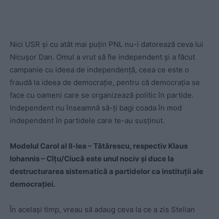
Nici USR și cu atât mai puțin PNL nu-i datorează ceva lui
Nicușor Dan. Omul a vrut să fie independent și a făcut
campanie cu ideea de independență, ceea ce este o
fraudă la ideea de democrație, pentru că democrația se
face cu oameni care se organizează politic în partide.
Independent nu înseamnă să-ți bagi coada în mod
independent în partidele care te-au susținut.
Modelul Carol al II-lea – Tătărescu, respectiv Klaus
Iohannis – Cîțu/Ciucă este unul nociv și duce la
destructurarea sistematică a partidelor ca instituții ale
democrației.
În același timp, vreau să adaug ceva la ce a zis Stelian