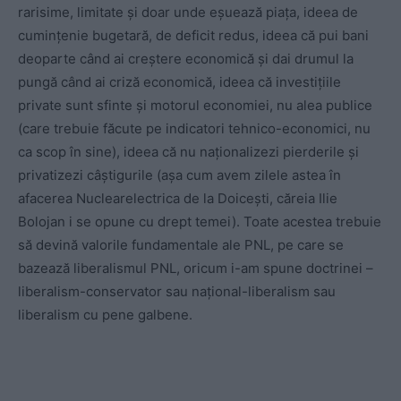
rarisime, limitate și doar unde eșuează piața, ideea de
cumințenie bugetară, de deficit redus, ideea că pui bani
deoparte când ai creștere economică și dai drumul la
pungă când ai criză economică, ideea că investițiile
private sunt sfinte și motorul economiei, nu alea publice
(care trebuie făcute pe indicatori tehnico-economici, nu
ca scop în sine), ideea că nu naționalizezi pierderile și
privatizezi câștigurile (așa cum avem zilele astea în
afacerea Nuclearelectrica de la Doicești, căreia Ilie
Bolojan i se opune cu drept temei). Toate acestea trebuie
să devină valorile fundamentale ale PNL, pe care se
bazează liberalismul PNL, oricum i-am spune doctrinei –
liberalism-conservator sau național-liberalism sau
liberalism cu pene galbene.