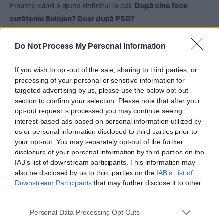
Finanțe când a ajuns deficitul la cer.
După cine face
curățenie Bolojan? Doar după PSD?
Când am negociat defuncta coaliție de guvernare, am pus
Do Not Process My Personal Information
cap la cap programul USR, pe care l-am coordonat (și era
unul, în esență, liberal modernizator), programul PSD și
If you wish to opt-out of the sale, sharing to third parties, or
processing of your personal or sensitive information for
programul PNL și nu găseam deosebiri între cel al PSD și
targeted advertising by us, please use the below opt-out
al PNL. Erau fantezii în programul PNL cu miliarde de
section to confirm your selection. Please note that after your
euro dați de la stat, gen pentru dezvoltarea metalurgiei
opt-out request is processed you may continue seeing
de către stat – practic, programul PNL era unul socialist
interest-based ads based on personal information utilized by
us or personal information disclosed to third parties prior to
intervenționist.
Somități intelectuale de genul Rareș
your opt-out. You may separately opt-out of the further
Bogdan ne explicau cum e bine să avem deficit pentru
disclosure of your personal information by third parties on the
că se fac investiții publice, iar dacă se fac investiții
IAB’s list of downstream participants. This information may
publice se dezvoltă economia.
also be disclosed by us to third parties on the
IAB’s List of
Downstream Participants
that may further disclose it to other
third parties.
Personal Data Processing Opt Outs