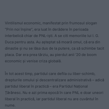
Vintilismul economic, manifestat prin frumosul slogan
”Prin noi înșine”, era luat în derâdere în perioada
interbelică chiar de PNL-iști. A se citi memoriile lui I. G.
Duca pentru asta. Au așteptat să moară omul, că era din
dinastie și nu se lăsa dus de la putere, ca să schimbe tacit
placa. Dar era prea târziu, au pierdut anii ’20 de boom
economic și venise criza globală.
În tot acest timp, partidul care defila cu liber-schimb,
drepturile omului și descentralizare administrativă – adică
partidul liberal în practică – era Partidul Național
Țărănesc. Nu e azi prima epocă în care PNL e doar uneori
liberal în practică, iar partidul liberal nu are cuvântul în
nume.