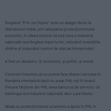
Sloganul ”Prin noi înșine” este un adagiu târziu la
liberalismul inițial, prin adoptarea protecționismului
economic, în ideea iluzorie că poți crea o industrie
națională restrângând importurile, refuzând investițiile
străine și impunând control de stat pe întreprinderi.
A fost un dezastru. Și economic, și politic, și moral.
Controlul însemna că nu puteai face afaceri serioase în
România interbelică dacă nu aveai PNL-iști în board.
Fiecare facțiune din PNL avea banca sa de serviciu, că
bankingul era industrie națională, deci a partidului.
Moda cu protecționismul economic a ajuns în PNL în