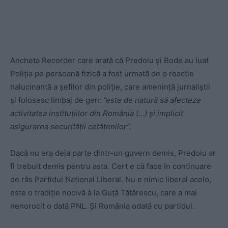
Ancheta Recorder care arată că Predoiu și Bode au luat
Poliția pe persoană fizică a fost urmată de o reacție
halucinantă a șefilor din poliție, care amenință jurnaliștii
și folosesc limbaj de gen:
”este de natură să afecteze
activitatea instituțiilor din România (…) și implicit
asigurarea securității cetățenilor”.
Dacă nu era deja parte dintr-un guvern demis, Predoiu ar
fi trebuit demis pentru asta. Cert e că face în continuare
de râs Partidul Național Liberal. Nu e nimic liberal acolo,
este o tradiție nocivă à la Guță Tătărescu, care a mai
nenorocit o dată PNL. Și România odată cu partidul.