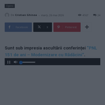
Opinii
-
De
Cristian Ghinea
marți, 26 mai 2026
4167
24
Facebook
X
Pinterest
Sunt sub impresia ascultării conferinței
”PNL
151 de ani – Modernizare cu Rădăcini”
.