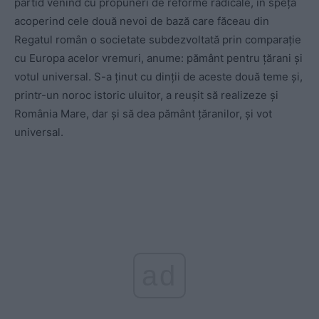
partid venind cu propuneri de reforme radicale, în speță
acoperind cele două nevoi de bază care făceau din
Regatul român o societate subdezvoltată prin comparație
cu Europa acelor vremuri, anume: pământ pentru țărani și
votul universal. S-a ținut cu dinții de aceste două teme și,
printr-un noroc istoric uluitor, a reușit să realizeze și
România Mare, dar și să dea pământ țăranilor, și vot
universal.
ad