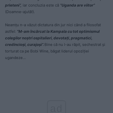
prieteni”,
iar concluzia este că
”
Uganda are viitor”
(Doamne-ajută!).
Neamțu n-a văzut dictatura din jur nici când a filosofat
astfel:
”M-am încărcat la Kampala cu tot optimismul
colegilor noștri ospitalieri, devotați, pragmatici,
credincioși, curajoși”.
Bine că nu l-au răpit, sechestrat și
torturat ca pe Bobi Wine, băgat liderul opoziției
ugandeze…
ad