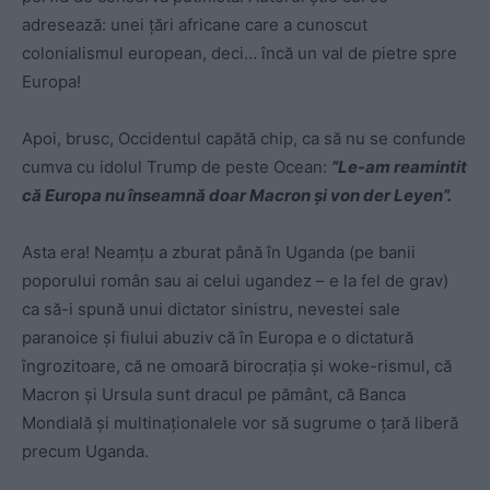
adresează: unei țări africane care a cunoscut
colonialismul european, deci… încă un val de pietre spre
Europa!
Apoi, brusc, Occidentul capătă chip, ca să nu se confunde
cumva cu idolul Trump de peste Ocean:
”Le-am reamintit
că Europa nu înseamnă doar Macron și von der Leyen”.
Asta era! Neamțu a zburat până în Uganda (pe banii
poporului român sau ai celui ugandez – e la fel de grav)
ca să-i spună unui dictator sinistru, nevestei sale
paranoice și fiului abuziv că în Europa e o dictatură
îngrozitoare, că ne omoară birocrația și woke-rismul, că
Macron și Ursula sunt dracul pe pământ, că Banca
Mondială și multinaționalele vor să sugrume o țară liberă
precum Uganda.