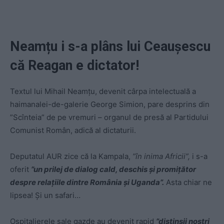
Neamțu i s-a plâns lui Ceaușescu
că Reagan e dictator!
Textul lui Mihail Neamțu, devenit cârpa intelectuală a
haimanalei-de-galerie George Simion, pare desprins din
”Scînteia” de pe vremuri – organul de presă al Partidului
Comunist Român, adică al dictaturii.
Deputatul AUR zice că la Kampala,
”în inima Africii”,
i s-a
oferit
”un prilej de dialog cald, deschis și promițător
despre relațiile dintre România și Uganda”.
Asta chiar ne
lipsea! Și un safari…
Ospitalierele sale gazde au devenit rapid
”distinșii noștri