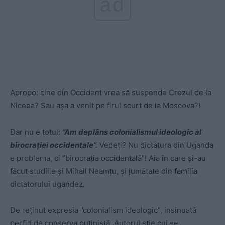
ad
Apropo: cine din Occident vrea să suspende Crezul de la
Niceea? Sau așa a venit pe firul scurt de la Moscova?!
Dar nu e totul:
”
Am deplâns colonialismul ideologic al
birocrației occidentale”.
Vedeți? Nu dictatura din Uganda
e problema, ci ”birocrația occidentală”! Aia în care și-au
făcut studiile și Mihail Neamțu, și jumătate din familia
dictatorului ugandez.
De reținut expresia ”colonialism ideologic”, insinuată
perfid de conserva putinistă. Autorul știe cui se