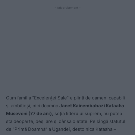
- Advertisement -
Cum familia ”Excelenței Sale” e plină de oameni capabili
și ambițioși, nici doamna
Janet Kainembabazi Kataaha
Museveni (77 de ani),
soția liderului suprem, nu putea
sta deoparte, deși are și dânsa o etate. Pe lângă statutul
de ”Primă Doamnă” a Ugandei, destoinica Kataaha –