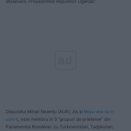
Museveni, Președintele Republicii Uganda”.
ad
Deputatul Mihail Neamțu (AUR), zis și
Mișu-mă-ta-i-
curvă
,
este membru în 5 ”grupuri de prietenie” din
Parlamentul României: cu Turkmenistan, Tadjikistan,