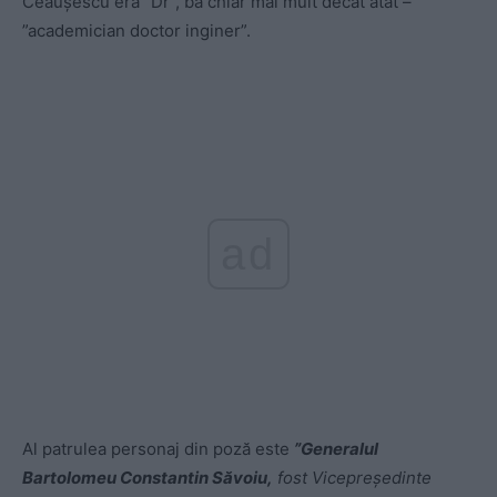
Ceaușescu era ”Dr”, ba chiar mai mult decât atât –
”academician doctor inginer”.
ad
Al patrulea personaj din poză este
”
Generalul
Bartolomeu Constantin Săvoiu,
fost Vicepreședinte