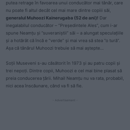
putea retrage în favoarea unui conducător mai tânăr, care
nu poate fi altul decât cel mai mare dintre copiii săi,
generalul Muhoozi Kainerugaba (52 de ani)!
Dar
inegalabilul conducător – ”Președintele Ales”, cum i-ar
spune Neamțu și ”suveraniștii” săi – a alungat speculațiile
și a hotărât că încă e ”verde” și mai vrea să stea ”o tură”.
Așa că tânărul Muhoozi trebuie să mai aștepte…
Soții Museveni s-au căsătorit în 1973 și au patru copii și
trei nepoți. Dintre copii, Muhoozi e cel mai bine plasat să
preia conducerea țării. Mihail Neamțu nu va rata, probabil,
nici acea înscăunare, când va fi să fie.
- Advertisement -