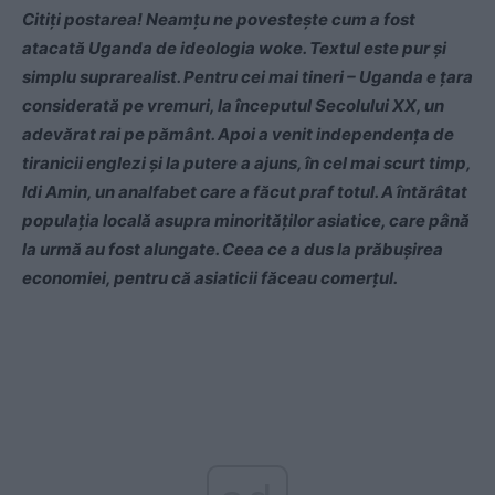
Citiți postarea! Neamțu ne povestește cum a fost
atacată Uganda de ideologia woke. Textul este pur și
simplu suprarealist. Pentru cei mai tineri – Uganda e țara
considerată pe vremuri, la începutul Secolului XX, un
adevărat rai pe pământ. Apoi a venit independența de
tiranicii englezi și la putere a ajuns, în cel mai scurt timp,
Idi Amin, un analfabet care a făcut praf totul. A întărâtat
populația locală asupra minorităților asiatice, care până
la urmă au fost alungate. Ceea ce a dus la prăbușirea
economiei, pentru că asiaticii făceau comerțul.