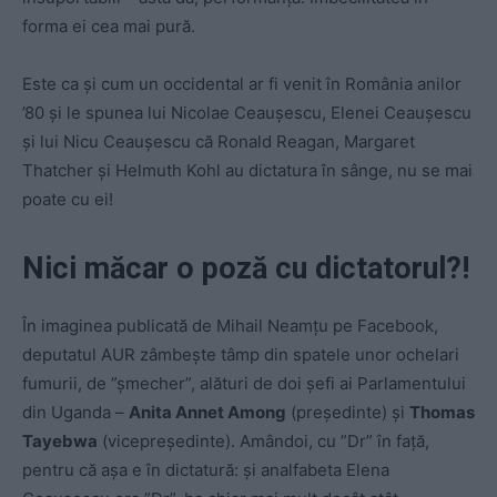
forma ei cea mai pură.
Este ca și cum un occidental ar fi venit în România anilor
’80 și le spunea lui Nicolae Ceaușescu, Elenei Ceaușescu
și lui Nicu Ceaușescu că Ronald Reagan, Margaret
Thatcher și Helmuth Kohl au dictatura în sânge, nu se mai
poate cu ei!
Nici măcar o poză cu dictatorul?!
În imaginea publicată de Mihail Neamțu pe Facebook,
deputatul AUR zâmbește tâmp din spatele unor ochelari
fumurii, de ”șmecher”, alături de doi șefi ai
Parlamentului
din Uganda –
Anita Annet Among
(președinte) și
Thomas
Tayebwa
(vicepreședinte). Amândoi, cu ”Dr” în față,
pentru că așa e în dictatură: și analfabeta Elena