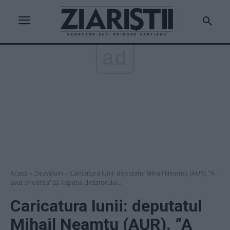
ad
Acasă
Dezvăluiri
Caricatura lunii: deputatul Mihail Neamțu (AUR). ”A
avut onoarea” să-i spună dictatorului...
Caricatura lunii: deputatul
Mihail Neamțu (AUR). ”A