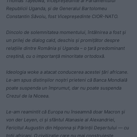
Thomas Tayebwa, Vicepreședinte al Parlamentului
Republicii Uganda, și de Generalul Bartolomeu
Constantin Săvoiu, fost Vicepreședinte CIOR-NATO.
Dincolo de solemnitatea momentului, întâlnirea a fost și
un prilej de dialog cald, deschis și promițător despre
relațiile dintre România și Uganda – o țară predominant
creștină, cu o importanță minoritate ortodoxă.
Ideologia woke a atacat conducerea acestei țări africane.
Le-am spus distinșilor noștri prieteni că Banca Mondială
poate suspenda un împrumut, dar nu poate suspenda
Crezul de la Niceea.
Le-am reamintit că Europa nu înseamnă doar Macron și
von der Leyen, ci și sfântul Atanasie al Alexandriei,
Fericitul Augustin din Hiponna și Părinții Deșertului — cu
toții africani. O civilizație care nu mai construiește