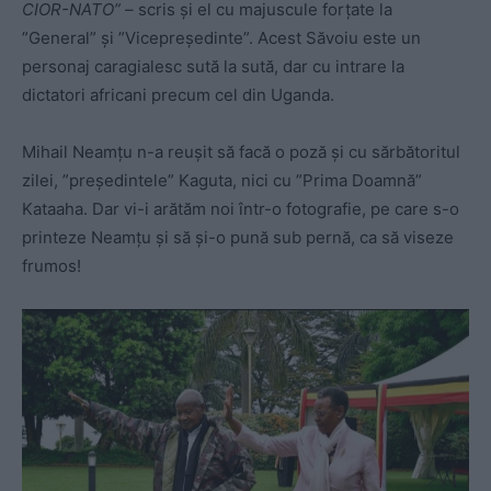
CIOR-NATO”
– scris și el cu majuscule forțate la
”General” și ”Vicepreședinte”. Acest Săvoiu este un
personaj caragialesc sută la sută, dar cu intrare la
dictatori africani precum cel din Uganda.
Mihail Neamțu n-a reușit să facă o poză și cu sărbătoritul
zilei, ”președintele”
Kaguta, nici cu ”Prima Doamnă”
Kataaha. Dar vi-i arătăm noi într-o fotografie, pe care s-o
printeze Neamțu și să și-o pună sub pernă, ca să viseze
frumos!