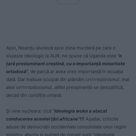
Apoi, Neamțu alunecă spre zona murdară pe care o
slujește ideologic la AUR: ne spune că Uganda este
”o
țară predominant creștină, cu o importanță minoritate
ortodoxă”,
de parcă ar avea vreo importanță în ecuația
dată. Dar trebuie scuipat din plămâni crrrrreștinismul, mai
ales orrrrrtodoxismul, altfel preopinenții se descalifică,
decad din condiția umană.
Și vine nucleara: cică
”ideologia woke a atacat
conducerea acestei țări africane”!!!
Așadar, criticile
aduse de democrații occidentale consolidate unui regim
sinistru, abuziv și putred de corupt sunt ”ideologie