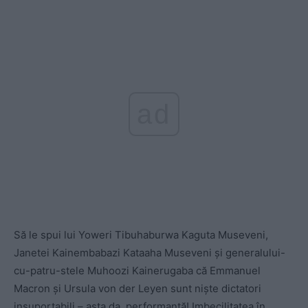
ad
Să le spui lui
Yoweri Tibuhaburwa Kaguta Museveni,
Janetei Kainembabazi Kataaha Museveni și generalului-
cu-patru-stele Muhoozi Kainerugaba că Emmanuel
Macron și Ursula von der Leyen sunt niște dictatori
insuportabili – asta da, performanță! Imbecilitatea în