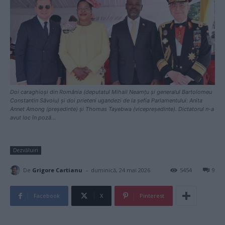
Doi caraghioși din România (deputatul Mihail Neamțu și generalul Bartolomeu
Constantin Săvoiu) și doi prieteni ugandezi de la șefia Parlamentului: Anita
Annet Among (președinte) și Thomas Tayebwa (vicepreședinte). Dictatorul n-a
avut loc în poză...
Dezvăluiri
-
De
Grigore Cartianu
duminică, 24 mai 2026
5454
9
Facebook
X
Pinterest