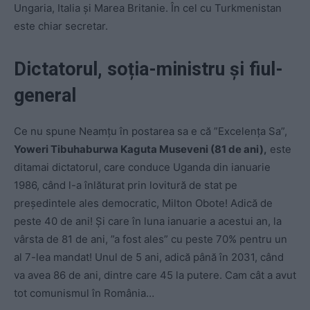
Ungaria, Italia și Marea Britanie. În cel cu Turkmenistan
este chiar secretar.
Dictatorul, soția-ministru și fiul-
general
Ce nu spune Neamțu în postarea sa e că ”Excelența Sa”,
Yoweri Tibuhaburwa Kaguta Museveni (81 de ani),
este
ditamai dictatorul, care conduce Uganda din ianuarie
1986, când l-a înlăturat prin lovitură de stat pe
președintele ales democratic, Milton Obote! Adică de
peste 40 de ani! Și care în luna ianuarie a acestui an, la
vârsta de 81 de ani, ”a fost ales” cu peste 70% pentru un
al 7-lea mandat! Unul de 5 ani, adică până în 2031, când
va avea 86 de ani, dintre care 45 la putere. Cam cât a avut
tot comunismul în România…