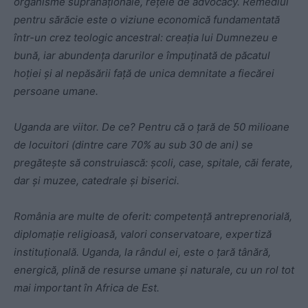
organisme supranaționale, rețele de advocacy. Remediul
pentru sărăcie este o viziune economică fundamentată
într-un crez teologic ancestral: creația lui Dumnezeu e
bună, iar abundența darurilor e împuținată de păcatul
hoției și al nepăsării față de unica demnitate a fiecărei
persoane umane.
Uganda are viitor. De ce? Pentru că o țară de 50 milioane
de locuitori (dintre care 70% au sub 30 de ani) se
pregătește să construiască: școli, case, spitale, căi ferate,
dar și muzee, catedrale și biserici.
România are multe de oferit: competență antreprenorială,
diplomație religioasă, valori conservatoare, expertiză
instituțională. Uganda, la rândul ei, este o țară tânără,
energică, plină de resurse umane și naturale, cu un rol tot
mai important în Africa de Est.