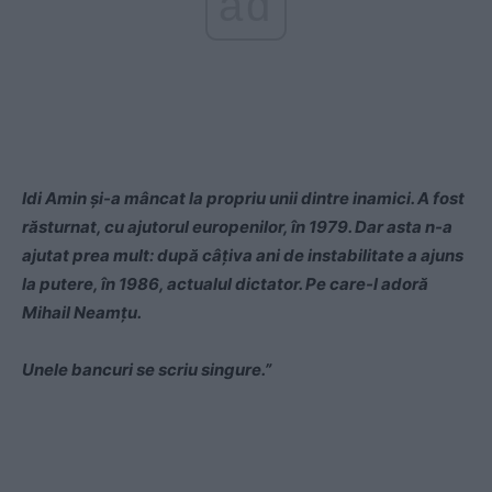
ad
Idi Amin și-a mâncat la propriu unii dintre inamici. A fost
răsturnat, cu ajutorul europenilor, în 1979. Dar asta n-a
ajutat prea mult: după câțiva ani de instabilitate a ajuns
la putere, în 1986, actualul dictator. Pe care-l adoră
Mihail Neamțu.
Unele bancuri se scriu singure.”