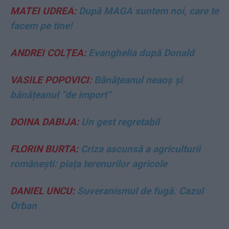
MATEI UDREA:
După MAGA suntem noi, care te
facem pe tine!
ANDREI COLȚEA:
Evanghelia după Donald
VASILE POPOVICI:
Bănățeanul neaoș și
bănățeanul ”de import”
DOINA DABIJA:
Un gest regretabil
FLORIN BURTA:
Criza ascunsă a agriculturii
românești: piața terenurilor agricole
DANIEL UNCU:
Suveranismul de fugă. Cazul
Orban