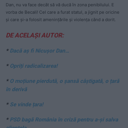
Dan, nu va face decât să vă ducă în zona penibilului. E
vorba de Becali! Cel care a furat statul, a jignit pe oricine
și care și-a folosit amenințările și violența când a dorit.
DE ACELAȘI AUTOR:
*
Dacă aș fi Nicușor Dan…
*
Opriți radicalizarea!
*
O moțiune pierdută, o șansă câștigată, o țară
în derivă
*
Se vinde țara!
*
PSD bagă România în criză pentru a-și salva
clientela