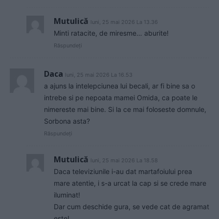
Mutulică
luni, 25 mai 2026 La 13.36
Minti ratacite, de miresme… aburite!
Răspundeți
Daca
luni, 25 mai 2026 La 16.53
a ajuns la intelepciunea lui becali, ar fi bine sa o
intrebe si pe nepoata mamei Omida, ca poate le
nimereste mai bine. Si la ce mai foloseste domnule,
Sorbona asta?
Răspundeți
Mutulică
luni, 25 mai 2026 La 18.58
Daca televiziunile i-au dat martafoiului prea
mare atentie, i s-a urcat la cap si se crede mare
iluminat!
Dar cum deschide gura, se vede cat de agramat
este!