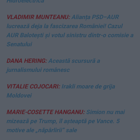
Hidroelectrica
VLADIMIR MUNTEANU:
Alianța PSD–AUR
lucrează deja la fascizarea României! Cazul
AUR Balotești și votul sinistru dintr-o comisie a
Senatului
DANA HERING:
Această scursură a
jurnalismului românesc
VITALIE COJOCARI:
Irakli moare de grija
Moldovei
MARIE-COSETTE HANGANU:
Simion nu mai
mizează pe Trump, îl așteaptă pe Vance. 5
motive ale „năpârlirii” sale