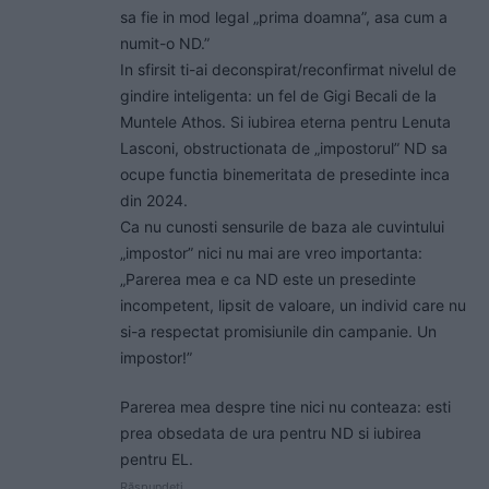
sa fie in mod legal „prima doamna”, asa cum a
numit-o ND.”
In sfirsit ti-ai deconspirat/reconfirmat nivelul de
gindire inteligenta: un fel de Gigi Becali de la
Muntele Athos. Si iubirea eterna pentru Lenuta
Lasconi, obstructionata de „impostorul” ND sa
ocupe functia binemeritata de presedinte inca
din 2024.
Ca nu cunosti sensurile de baza ale cuvintului
„impostor” nici nu mai are vreo importanta:
„Parerea mea e ca ND este un presedinte
incompetent, lipsit de valoare, un individ care nu
si-a respectat promisiunile din campanie. Un
impostor!”
Parerea mea despre tine nici nu conteaza: esti
prea obsedata de ura pentru ND si iubirea
pentru EL.
Răspundeți