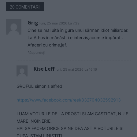
20 COMENTARII
Grig
luni, 25 mai 2026 La 7.29
Cine se mai uită în gura unui sărman idiot miliardar.
La Athos în mănăstiri e interzis,acum e împărat .
Afaceri cu crime,jaf.
Răspundeți
Kise Leff
luni, 25 mai 2026 La 16.16
GROFUL simonis alfred:
https://www.facebook.com/reel/832704032592913
LUAM VOTURILE DE LA PROSTI SI AM CASTIGAT, NU E
MARE INGINERIE.
HAI SA FACEM ORICE SA NE DEA ASTIA VOTURILE SI
DUPA, STAM LINISTITI.