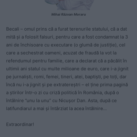
Mihai Răzvan Moraru
Becali – omul prins că a furat terenurile statului, că a dat
mită și a folosit falsuri, pentru care a fost condamnat la 3
ani de închisoare cu executare (o glumă de justiție), cel
care a sechestrat oameni, acuzat de fraudă la vot la
refendumul pentru familie, care a declarat că a păcălit în
ultimii ani statul cu multe milioane de euro, care i-a jignit
pe jurnaliști, romi, femei, tineri, atei, baptiști, pe toți, dar
încă nu i-a jignit și pe extratereștri – el ține prima pagină
a știrilor într-o zi cu criză politică în România, după o
întâlnire ”unu la unu” cu Nicușor Dan. Asta, după ce
latifundiarul a mai și întârziat la acea întâlnire…
Extraordinar!