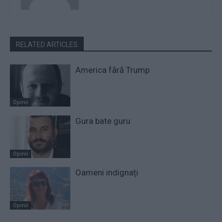
RELATED ARTICLES
America fără Trump
Opinii
Gura bate guru
Opinii
Oameni indignați
Opinii