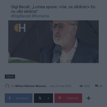
Opinii
-
De
Mihai Răzvan Moraru
luni, 25 mai 2026
3242
20
Facebook
X
Pinterest