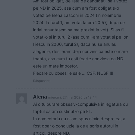
Am fost obligat, de lista de candidati, sa-l votez
pe ND in 2025, asa cum am fost obligat s-o
votez pe Elena Lasconi in 2024 (in noiembrie
2024, la turul 1, am votat la ora 20:57, dupa ce
intial renuntasem sa ma prezint la vot). Si as fi
votat-o si in turul 2 (asa cum l-am votat si pe Ion
Iliescu in 2000, turul 2), daca nu se anulau
alegerile, desi eram deja convins ca este o mare
toanta, asa cum tu esti foarte convinsa ca ND
este un mare impostor.
Fiecare cu obsesiile sale … CSF, NCSF !!!
Răspundeți
Alena
miercuri, 27 mai 2026 La 12.44
Ai o tulburare obsesiv-compulsiva in legatura cu
faptul ca am sustinut-o pe EL.
In comentariu eu n-am spus nimic despre ea, a
fost doar o concluzie la ce a scris autorul in
articol, despre ND.