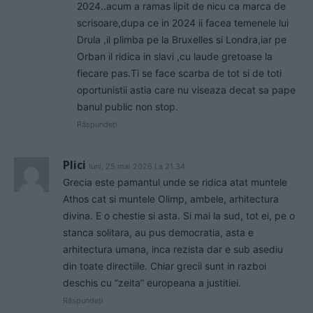
2024..acum a ramas lipit de nicu ca marca de
scrisoare,dupa ce in 2024 ii facea temenele lui
Drula ,il plimba pe la Bruxelles si Londra,iar pe
Orban il ridica in slavi ,cu laude gretoase la
fiecare pas.Ti se face scarba de tot si de toti
oportunistii astia care nu viseaza decat sa pape
banul public non stop.
Răspundeți
Plici
luni, 25 mai 2026 La 21.34
Grecia este pamantul unde se ridica atat muntele
Athos cat si muntele Olimp, ambele, arhitectura
divina. E o chestie si asta. Si mai la sud, tot ei, pe o
stanca solitara, au pus democratia, asta e
arhitectura umana, inca rezista dar e sub asediu
din toate directiile. Chiar grecii sunt in razboi
deschis cu “zeita” europeana a justitiei.
Răspundeți