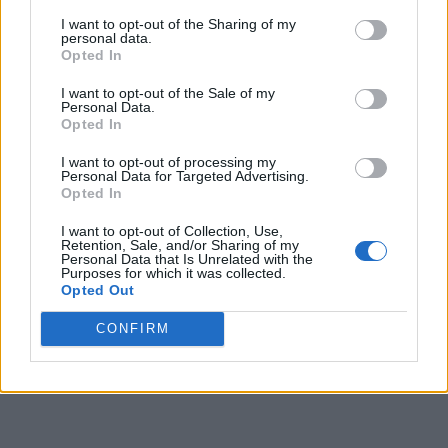
Miron Manega, actual senator SOS. Putinista e
I want to opt-out of the Sharing of my
plătită cu 20.000 de euro ca europarlamentar
personal data.
Opted In
*
Propagandă vomitivă a beizadelei AUR-iste
I want to opt-out of the Sale of my
Personal Data.
Alexandra Păcuraru: ”Simion şi Georgescu,
Opted In
atacaţi pentru că nu sunt de vânzare”. Încă
I want to opt-out of processing my
10.000 de euro amendă pentru Marș TV
Personal Data for Targeted Advertising.
Opted In
*
VIDEO. Totul despre un Eurovision neașteptat
I want to opt-out of Collection, Use,
Retention, Sale, and/or Sharing of my
de bun: România – locul 3. Meritul Pro TV și al
Personal Data that Is Unrelated with the
Purposes for which it was collected.
lui Tudor Chirilă. Șocul de la Chișinău
Opted Out
- Advertisement -
CONFIRM