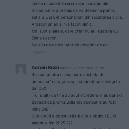
lumea occidentala și și valori occidentale.
In campanie a promis ca va desemna pentru
sefia SIE si SRI personalitati din societatea civila.
A trecut un an si n-a facut nimic.
Mai sunt si altele, care chiar nu au legatura cu
Elena Lasconi.
Nu stiu de ce esti atat de obsedat de ea.
Răspundeți
Adrian Rusu
miercuri, 27 mai 2026 La 2.05
Iti spun pentru ultima oara: eticheta de
„impostor” este gresita, indiferent ce intelegi tu
din DEX.
„Tu, si altii ca tine au avut incredere in el, dar s-a
dovedit ca promisiunile din campanie au fost
minciuni.”
Cite voturi a obtinut ND si cite a obtinut EL in
alegerile din 2025 ???