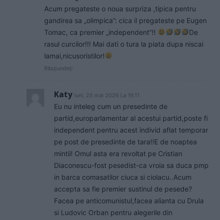
Acum pregateste o noua surpriza ,tipica pentru
gandirea sa „olimpica”: cica il pregateste pe Eugen
Tomac, ca premier „independent”!!
De
rasul curcilor!!! Mai dati o tura la piata dupa niscai
lamai,nicusoristilor!
Răspundeți
Katy
luni, 25 mai 2026 La 19.11
Eu nu inteleg cum un presedinte de
partid,europarlamentar al acestui partid,poste fi
independent pentru acest individ aflat temporar
pe post de presedinte de tara!!E de noaptea
mintii! Omul asta era revoltat pe Cristian
Diaconescu-fost pesedist-ca vroia sa duca pmp
in barca comasatilor ciuca si ciolacu..Acum
accepta sa fie premier sustinul de pesede?
Facea pe anticomunistul,facea alianta cu Drula
si Ludovic Orban pentru alegerile din