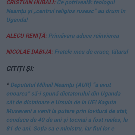
CRISTIAN HUBALI:
Ce potriveală: teologul
Neamțu și „centrul religios rusesc” au drum în
Uganda!
ALECU RENIȚĂ:
Primăvara aduce reînvierea
NICOLAE DABIJA:
Fratele meu de cruce, tătarul
CITIȚI ȘI:
*
Deputatul Mihail Neamțu (AUR) ”a avut
onoarea” să-i spună dictatorului din Uganda
cât de dictatoare e Ursula de la UE! Kaguta
Museveni a venit la putere prin lovitură de stat,
conduce de 40 de ani și tocmai a fost reales, la
81 de ani. Soția sa e ministru, iar fiul lor e