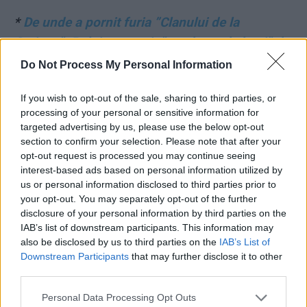
*
De unde a pornit furia ”Clanului de la
Craiova”: Bolojan a oprit ”conducta de bani” de
la buget pentru ”găurile negre” ale Olguței
Do Not Process My Personal Information
*
Oana Țoiu pune capăt unei mari hoții a lui
If you wish to opt-out of the sale, sharing to third parties, or
processing of your personal or sensitive information for
Adrian Năstase! Prejudiciu de peste un milion
targeted advertising by us, please use the below opt-out
de euro
section to confirm your selection. Please note that after your
opt-out request is processed you may continue seeing
interest-based ads based on personal information utilized by
*
VIDEO. Minciună bubuitoare a Vioricăi
us or personal information disclosed to third parties prior to
Dăncilă: cică USR-iștii o loveau cu picioarele!
your opt-out. You may separately opt-out of the further
”Erau de o violență extraordinară. De multe ori
disclosure of your personal information by third parties on the
IAB’s list of downstream participants. This information may
eram vânătă pe picioare”
also be disclosed by us to third parties on the
IAB’s List of
Downstream Participants
that may further disclose it to other
*
VIDEO. De Ziua Europei, Șoșoacă a rupt
third parties.
steagul UE la mănăstire, alături de fostul ziarist
Personal Data Processing Opt Outs