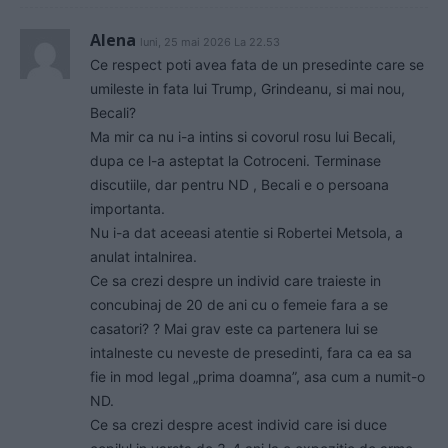
Alena
luni, 25 mai 2026 La 22.53
Ce respect poti avea fata de un presedinte care se
umileste in fata lui Trump, Grindeanu, si mai nou,
Becali?
Ma mir ca nu i-a intins si covorul rosu lui Becali,
dupa ce l-a asteptat la Cotroceni. Terminase
discutiile, dar pentru ND , Becali e o persoana
importanta.
Nu i-a dat aceeasi atentie si Robertei Metsola, a
anulat intalnirea.
Ce sa crezi despre un individ care traieste in
concubinaj de 20 de ani cu o femeie fara a se
casatori? ? Mai grav este ca partenera lui se
intalneste cu neveste de presedinti, fara ca ea sa
fie in mod legal „prima doamna”, asa cum a numit-o
ND.
Ce sa crezi despre acest individ care isi duce