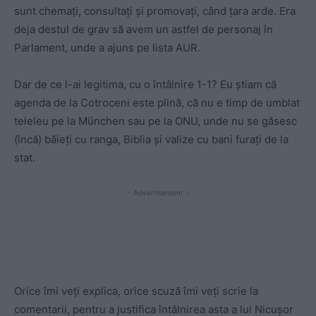
sunt chemați, consultați și promovați, când țara arde. Era
deja destul de grav să avem un astfel de personaj în
Parlament, unde a ajuns pe lista AUR.
Dar de ce l-ai legitima, cu o întâlnire 1-1? Eu știam că
agenda de la Cotroceni este plină, că nu e timp de umblat
teleleu pe la München sau pe la ONU, unde nu se găsesc
(încă) băieți cu ranga, Biblia și valize cu bani furați de la
stat.
- Advertisement -
Orice îmi veți explica, orice scuză îmi veți scrie la
comentarii, pentru a justifica întâlnirea asta a lui Nicușor