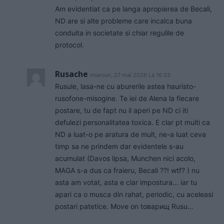
Am evidentiat ca pe langa apropierea de Becali,
ND are si alte probleme care incalca buna
conduita in societate si chiar regulile de
protocol.
Rusache
miercuri, 27 mai 2026 La 16.03
Rusule, lasa-ne cu aburerile astea hauristo-
rusofone-misogine. Te iei de Alena la fiecare
postare, tu de fapt nu il aperi pe ND ci iti
defulezi personalitatea toxica. E clar pt multi ca
ND a luat-o pe aratura de mult, ne-a luat ceva
timp sa ne prindem dar evidentele s-au
acumulat (Davos lipsa, Munchen nici acolo,
MAGA s-a dus ca fraieru, Becali ??! wtf? ) nu
asta am votat, asta e clar impostura… iar tu
apari ca o musca din rahat, periodic, cu aceleasi
postari patetice. Move on tоварищ Rusu…