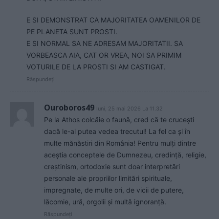
E SI DEMONSTRAT CA MAJORITATEA OAMENILOR DE
PE PLANETA SUNT PROSTI.
E SI NORMAL SA NE ADRESAM MAJORITATII. SA
VORBEASCA AIA, CAT OR VREA, NOI SA PRIMIM
VOTURILE DE LA PROSTI SI AM CASTIGAT.
Răspundeți
Ouroboros49
luni, 25 mai 2026 La 11.32
Pe la Athos colcăie o faună, cred că te crucești
dacă le-ai putea vedea trecutul! La fel ca și în
multe mănăstiri din România! Pentru mulți dintre
aceștia conceptele de Dumnezeu, credință, religie,
creștinism, ortodoxie sunt doar interpretări
personale ale propriilor limitări spirituale,
impregnate, de multe ori, de vicii de putere,
lăcomie, ură, orgolii și multă ignoranță.
Răspundeți