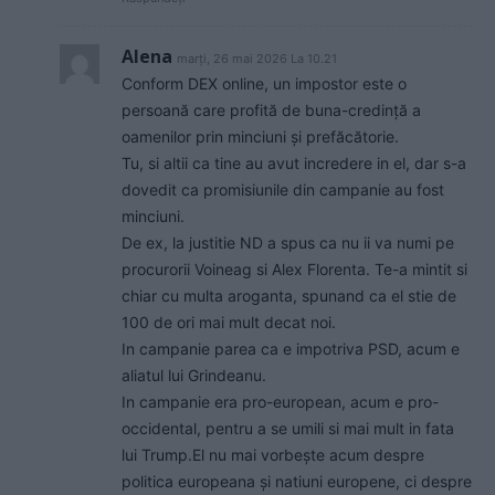
Alena
marți, 26 mai 2026 La 10.21
Conform DEX online, un impostor este o
persoană care profită de buna-credință a
oamenilor prin minciuni și prefăcătorie.
Tu, si altii ca tine au avut incredere in el, dar s-a
dovedit ca promisiunile din campanie au fost
minciuni.
De ex, la justitie ND a spus ca nu ii va numi pe
procurorii Voineag si Alex Florenta. Te-a mintit si
chiar cu multa aroganta, spunand ca el stie de
100 de ori mai mult decat noi.
In campanie parea ca e impotriva PSD, acum e
aliatul lui Grindeanu.
In campanie era pro-european, acum e pro-
occidental, pentru a se umili si mai mult in fata
lui Trump.El nu mai vorbește acum despre
politica europeana și natiuni europene, ci despre