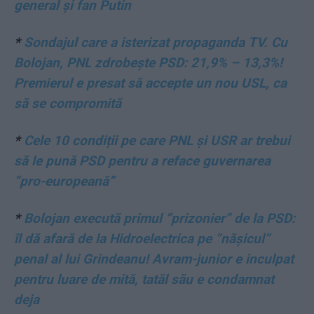
general și fan Putin
*
Sondajul care a isterizat propaganda TV. Cu
Bolojan, PNL zdrobește PSD: 21,9% – 13,3%!
Premierul e presat să accepte un nou USL, ca
să se compromită
*
Cele 10 condiții pe care PNL și USR ar trebui
să le pună PSD pentru a reface guvernarea
”pro-europeană”
*
Bolojan execută primul ”prizonier” de la PSD:
îl dă afară de la Hidroelectrica pe ”nășicul”
penal al lui Grindeanu! Avram-junior e inculpat
pentru luare de mită, tatăl său e condamnat
deja