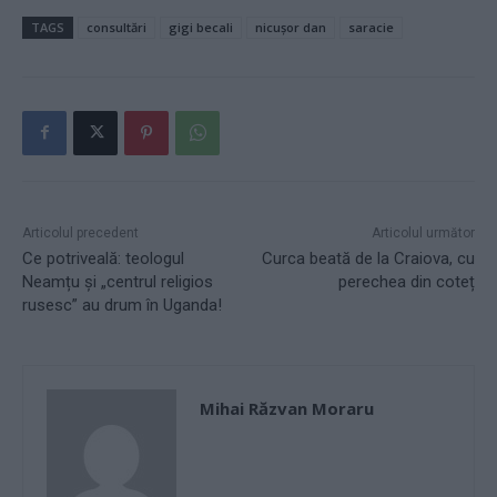
TAGS
consultări
gigi becali
nicușor dan
saracie
Articolul precedent
Articolul următor
Ce potriveală: teologul
Curca beată de la Craiova, cu
Neamțu și „centrul religios
perechea din coteț
rusesc” au drum în Uganda!
Mihai Răzvan Moraru