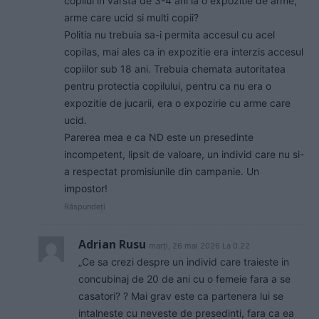
copilul in varsta de 3-4 ani la o expozitie de arme,
arme care ucid si multi copii?
Politia nu trebuia sa-i permita accesul cu acel
copilas, mai ales ca in expozitie era interzis accesul
copiilor sub 18 ani. Trebuia chemata autoritatea
pentru protectia copilului, pentru ca nu era o
expozitie de jucarii, era o expozirie cu arme care
ucid.
Parerea mea e ca ND este un presedinte
incompetent, lipsit de valoare, un individ care nu si-
a respectat promisiunile din campanie. Un
impostor!
Răspundeți
Adrian Rusu
marți, 26 mai 2026 La 0.22
„Ce sa crezi despre un individ care traieste in
concubinaj de 20 de ani cu o femeie fara a se
casatori? ? Mai grav este ca partenera lui se
intalneste cu neveste de presedinti, fara ca ea