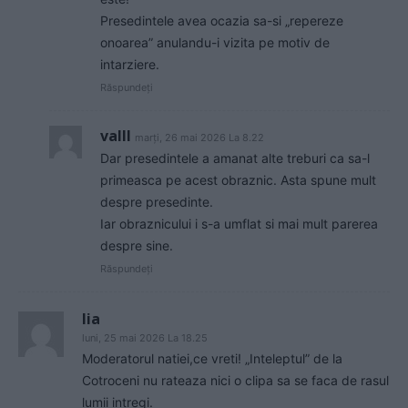
Presedintele avea ocazia sa-si „repereze
onoarea” anulandu-i vizita pe motiv de
intarziere.
Răspundeți
valll
marți, 26 mai 2026 La 8.22
Dar presedintele a amanat alte treburi ca sa-l
primeasca pe acest obraznic. Asta spune mult
despre presedinte.
Iar obraznicului i s-a umflat si mai mult parerea
despre sine.
Răspundeți
lia
luni, 25 mai 2026 La 18.25
Moderatorul natiei,ce vreti! „Inteleptul” de la
Cotroceni nu rateaza nici o clipa sa se faca de rasul
lumii intregi.