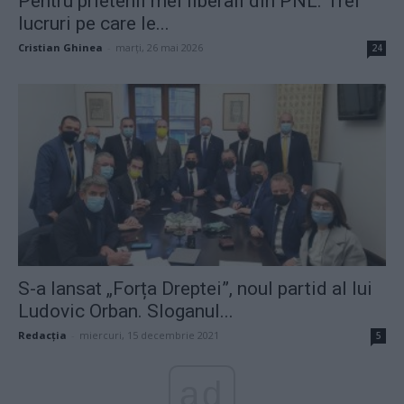
Pentru prietenii mei liberali din PNL. Trei
lucruri pe care le...
Cristian Ghinea
-
marți, 26 mai 2026
24
S-a lansat „Forța Dreptei”, noul partid al lui
Ludovic Orban. Sloganul...
Redacţia
-
miercuri, 15 decembrie 2021
5
ad