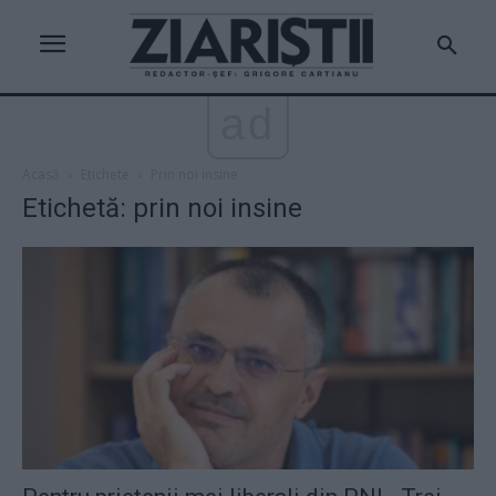
ad
Acasă
Etichete
Prin noi insine
Etichetă: prin noi insine