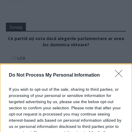
Sondaj
Ce partid ați vota dacă alegerile parlamentare ar avea
loc duminica viitoare?
USR
PNL
Do Not Process My Personal Information
PSD
AUR
If you wish to opt-out of the sale, sharing to third parties, or
UDMR
processing of your personal or sensitive information for
targeted advertising by us, please use the below opt-out
PMP (Tomac)
section to confirm your selection. Please note that after your
Forța Dreptei (L. Orban)
opt-out request is processed you may continue seeing
PNȚMM
interest-based ads based on personal information utilized by
us or personal information disclosed to third parties prior to
REPER