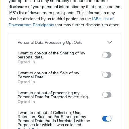
your opt-out. You may separately opt-out of the further
SENS
disclosure of your personal information by third parties on the
IAB’s list of downstream participants. This information may
SOS (Șoșoacă)
also be disclosed by us to third parties on the
IAB’s List of
POT (Gavrilă)
Downstream Participants
that may further disclose it to other
third parties.
PACE (Peia)
Acțiunea Conservatoare (Târziu)
Personal Data Processing Opt Outs
PDF (Lazarus)
I want to opt-out of the Sharing of my
PUSL (D. Voiculescu)
personal data.
Opted In
PNȚCD (Pavelescu)
I want to opt-out of the Sale of my
PNCR (Terheș)
Personal Data.
Opted In
Partidul Patrioților (Surugiu)
FAR (Coarnă)
I want to opt-out of processing my
Personal Data for Targeted Advertising.
România pe Primul Loc (Ponta)
Opted In
Altul
I want to opt-out of Collection, Use,
Retention, Sale, and/or Sharing of my
Personal Data that Is Unrelated with the
Purposes for which it was collected.