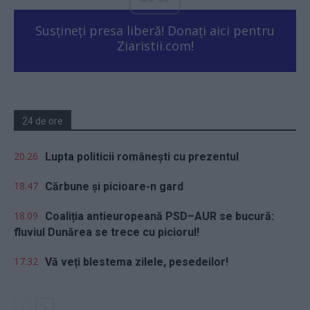
Susțineți presa liberă! Donați aici pentru
Ziaristii.com!
24 de ore
20.26
Lupta politicii românești cu prezentul
18.47
Cărbune și picioare-n gard
18.09
Coaliția antieuropeană PSD–AUR se bucură:
fluviul Dunărea se trece cu piciorul!
17.32
Vă veți blestema zilele, pesedeilor!