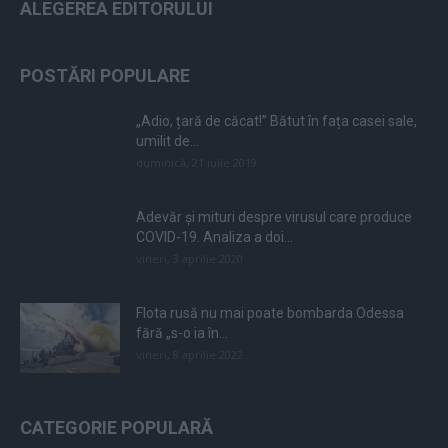
ALEGEREA EDITORULUI
POSTĂRI POPULARE
„Adio, țară de căcat!” Bătut în fața casei sale,
umilit de...
duminică, 21 iulie 2019
Adevăr și mituri despre virusul care produce
COVID-19. Analiza a doi...
vineri, 3 aprilie 2020
Flota rusă nu mai poate bombarda Odessa
fără „s-o ia în...
vineri, 8 aprilie 2022
CATEGORIE POPULARĂ