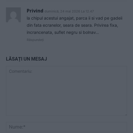
Privind
duminică, 24 mai 2026 La 12.47
la chipul acestui angajat, parca ii si vad pe gadeii
din fata ecranelor, seara de seara. Privirea fixa,
incrancenata, suflet negru si bolnav…
Răspundeți
LĂSAȚI UN MESAJ
Comentariu:
Nu