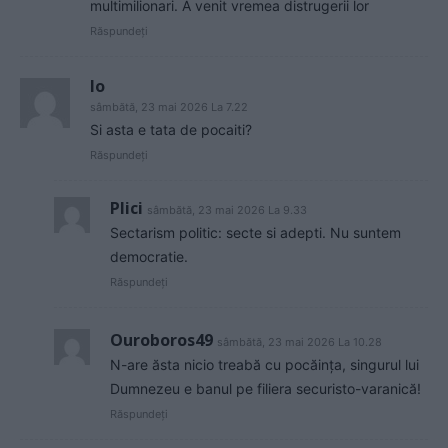
multimilionari. A venit vremea distrugerii lor
Răspundeți
Io
sâmbătă, 23 mai 2026 La 7.22
Si asta e tata de pocaiti?
Răspundeți
Plici
sâmbătă, 23 mai 2026 La 9.33
Sectarism politic: secte si adepti. Nu suntem
democratie.
Răspundeți
Ouroboros49
sâmbătă, 23 mai 2026 La 10.28
N-are ăsta nicio treabă cu pocăința, singurul lui
Dumnezeu e banul pe filiera securisto-varanică!
Răspundeți