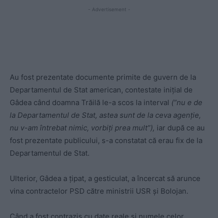
- Advertisement -
Au fost prezentate documente primite de guvern de la
Departamentul de Stat american, contestate inițial de
Gâdea când doamna Trăilă le-a scos la interval
(”nu e de
la Departamentul de Stat, astea sunt de la ceva agenție,
nu v-am întrebat nimic, vorbiți prea mult”),
iar după ce au
fost prezentate publicului, s-a constatat că erau fix de la
Departamentul de Stat.
Ulterior, Gâdea a țipat, a gesticulat, a încercat să arunce
vina contractelor PSD către ministrii USR și Bolojan.
Când a fost contrazis cu date reale și numele celor