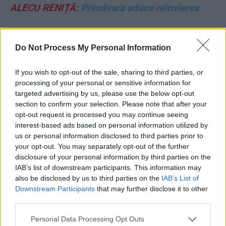
ALECU RENIȚĂ:
Primăvara aduce reînvierea
CRISTIAN HUBALI:
Gândirea de tomberon a
Do Not Process My Personal Information
”gugulanului” Grindeanu
If you wish to opt-out of the sale, sharing to third parties, or
NICOLAE DABIJA:
Fratele meu de cruce, tătarul
processing of your personal or sensitive information for
targeted advertising by us, please use the below opt-out
CITIȚI ȘI:
section to confirm your selection. Please note that after your
opt-out request is processed you may continue seeing
interest-based ads based on personal information utilized by
*
Sondajul care a isterizat propaganda TV. Cu
us or personal information disclosed to third parties prior to
Bolojan, PNL zdrobește PSD: 21,9% – 13,3%!
your opt-out. You may separately opt-out of the further
disclosure of your personal information by third parties on the
Premierul e presat să accepte un nou USL, ca
IAB’s list of downstream participants. This information may
să se compromită
also be disclosed by us to third parties on the
IAB’s List of
Downstream Participants
that may further disclose it to other
third parties.
*
Cele 10 condiții pe care PNL și USR ar trebui
să le pună PSD pentru a reface guvernarea
Personal Data Processing Opt Outs