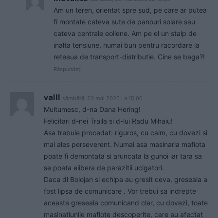
Am un teren, orientat spre sud, pe care ar putea
fi montate cateva sute de panouri solare sau
cateva centrale eoliene. Am pe el un stalp de
inalta tensiune, numai bun pentru racordare la
reteaua de transport-distributie. Cine se baga?!
Răspundeți
valll
sâmbătă, 23 mai 2026 La 15.06
Multumesc, d-na Dana Hering!
Felicitari d-nei Traila si d-lui Radu Mihaiu!
Asa trebuie procedat: riguros, cu calm, cu dovezi si
mai ales perseverent. Numai asa masinaria mafiota
poate fi demontata si aruncata la gunoi iar tara sa
se poata elibera de parazitii ucigatori.
Daca dl Bolojan si echipa au gresit ceva, greseala a
fost lipsa de comunicare . Vor trebui sa indrepte
aceasta greseala comunicand clar, cu dovezi, toate
masinatiunile mafiote descoperite, care au afectat