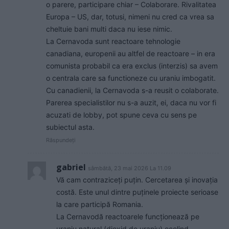
o parere, participare chiar – Colaborare. Rivalitatea
Europa – US, dar, totusi, nimeni nu cred ca vrea sa
cheltuie bani multi daca nu iese nimic.
La Cernavoda sunt reactoare tehnologie
canadiana, europenii au altfel de reactoare – in era
comunista probabil ca era exclus (interzis) sa avem
o centrala care sa functioneze cu uraniu imbogatit.
Cu canadienii, la Cernavoda s-a reusit o colaborate.
Parerea specialistilor nu s-a auzit, ei, daca nu vor fi
acuzati de lobby, pot spune ceva cu sens pe
subiectul asta.
Răspundeți
gabriel
sâmbătă, 23 mai 2026 La 11.09
Vă cam contraziceți puțin. Cercetarea și inovația
costă. Este unul dintre puținele proiecte serioase
la care participă Romania.
La Cernavodă reactoarele funcționează pe
uraniu natural (dioxid de uraniu) ocolind