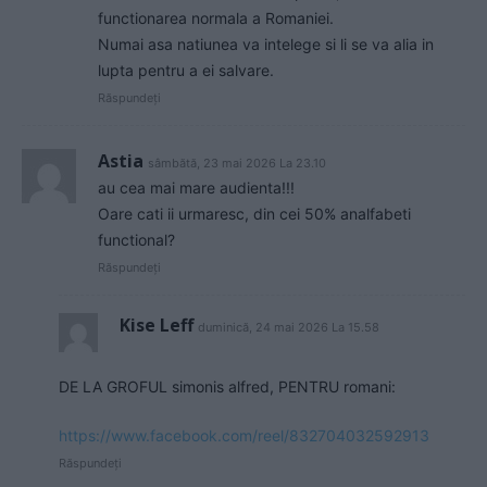
functionarea normala a Romaniei.
Numai asa natiunea va intelege si li se va alia in
lupta pentru a ei salvare.
Răspundeți
Astia
sâmbătă, 23 mai 2026 La 23.10
au cea mai mare audienta!!!
Oare cati ii urmaresc, din cei 50% analfabeti
functional?
Răspundeți
Kise Leff
duminică, 24 mai 2026 La 15.58
DE LA GROFUL simonis alfred, PENTRU romani:
https://www.facebook.com/reel/832704032592913
Răspundeți