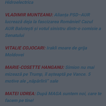
Hidroelectrica
VLADIMIR MUNTEANU:
Alianța PSD–AUR
lucrează deja la fascizarea României! Cazul
AUR Balotești și votul sinistru dintr-o comisie a
Senatului
VITALIE COJOCARI:
Irakli moare de grija
Moldovei
MARIE-COSETTE HANGANU:
Simion nu mai
mizează pe Trump, îl așteaptă pe Vance. 5
motive ale „năpârlirii” sale
MATEI UDREA:
După MAGA suntem noi, care te
facem pe tine!