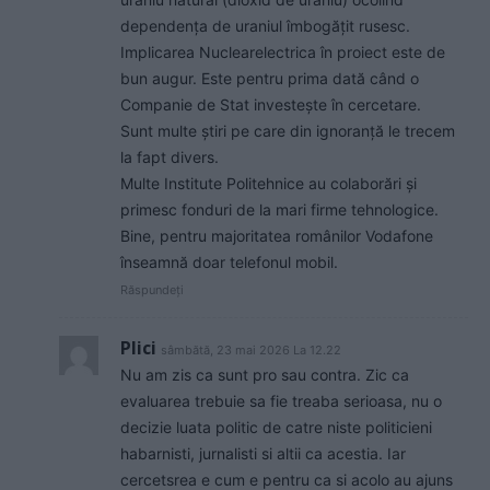
dependența de uraniul îmbogățit rusesc.
Implicarea Nuclearelectrica în proiect este de
bun augur. Este pentru prima dată când o
Companie de Stat investește în cercetare.
Sunt multe știri pe care din ignoranță le trecem
la fapt divers.
Multe Institute Politehnice au colaborări și
primesc fonduri de la mari firme tehnologice.
Bine, pentru majoritatea românilor Vodafone
înseamnă doar telefonul mobil.
Răspundeți
Plici
sâmbătă, 23 mai 2026 La 12.22
Nu am zis ca sunt pro sau contra. Zic ca
evaluarea trebuie sa fie treaba serioasa, nu o
decizie luata politic de catre niste politicieni
habarnisti, jurnalisti si altii ca acestia. Iar
cercetsrea e cum e pentru ca si acolo au ajuns