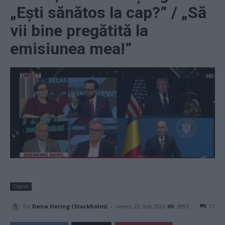
„Ești sănătos la cap?” / „Să
vii bine pregătită la
emisiunea mea!”
Opinii
-
De
Dana Hering (Stockholm)
vineri, 22 mai 2026
6993
17