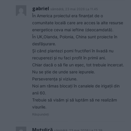
gabriel
sâmbătă, 23 mai 2026 La 11.45
În America proiectul era finanțat de o
comunitate locală care are acces la alte resurse
energetice ceva mai ieftine (deocamdată).
În UK,Olanda, Polonia, China sunt proiecte în
desfășurare.
Și când plantezi pomi fructiferi în livadă nu
recuperezi și nu faci profit în primii ani.
Chiar dacă o să fie un eșec, tot trebuie incercat.
Nu se știe de unde sare iepurele.
Perseverența și viziune.
Noi am rămas blocați în canalele de irigații din
anii 60.
Trebuie să visăm și să luptăm să ne realizăm
visurile.
Răspundeți
Mutulică
sâmbătă, 23 mai 2026 La 13.39