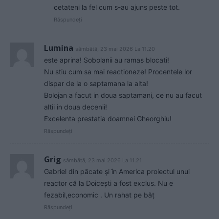
cetateni la fel cum s-au ajuns peste tot.
Răspundeți
Lumina
sâmbătă, 23 mai 2026 La 11.20
este aprina! Sobolanii au ramas blocati!
Nu stiu cum sa mai reactioneze! Procentele lor
dispar de la o saptamana la alta!
Bolojan a facut in doua saptamani, ce nu au facut
altii in doua decenii!
Excelenta prestatia doamnei Gheorghiu!
Răspundeți
Grig
sâmbătă, 23 mai 2026 La 11.21
Gabriel din păcate și în America proiectul unui
reactor că la Doicești a fost exclus. Nu e
fezabil,economic . Un rahat pe băț
Răspundeți