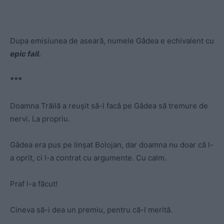
Dupa emisiunea de aseară, numele Gâdea e echivalent cu
epic fail.
***
Doamna Trăilă a reușit să-l facă pe Gâdea să tremure de
nervi. La propriu.
Gâdea era pus pe linșat Bolojan, dar doamna nu doar că l-
a oprit, ci l-a contrat cu argumente. Cu calm.
Praf l-a făcut!
Cineva să-i dea un premiu, pentru că-l merită.