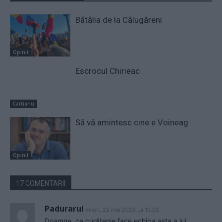
Bătălia de la Călugăreni
Opinii
Escrocul Chirieac
Cartianu
Să vă amintesc cine e Voineag
Opinii
17 COMENTARII
Padurarul
vineri, 22 mai 2026 La 19.02
Doamne, ce curățenie face echipa asta a lui