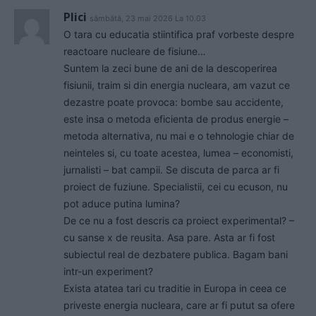
Plici
sâmbătă, 23 mai 2026 La 10.03
O tara cu educatia stiintifica praf vorbeste despre
reactoare nucleare de fisiune…
Suntem la zeci bune de ani de la descoperirea
fisiunii, traim si din energia nucleara, am vazut ce
dezastre poate provoca: bombe sau accidente,
este insa o metoda eficienta de produs energie –
metoda alternativa, nu mai e o tehnologie chiar de
neinteles si, cu toate acestea, lumea – economisti,
jurnalisti – bat campii. Se discuta de parca ar fi
proiect de fuziune. Specialistii, cei cu ecuson, nu
pot aduce putina lumina?
De ce nu a fost descris ca proiect experimental? –
cu sanse x de reusita. Asa pare. Asta ar fi fost
subiectul real de dezbatere publica. Bagam bani
intr-un experiment?
Exista atatea tari cu traditie in Europa in ceea ce
priveste energia nucleara, care ar fi putut sa ofere