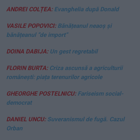
ANDREI COLȚEA:
Evanghelia după Donald
VASILE POPOVICI:
Bănățeanul neaoș și
bănățeanul ”de import”
DOINA DABIJA:
Un gest regretabil
FLORIN BURTA:
Criza ascunsă a agriculturii
românești: piața terenurilor agricole
GHEORGHE POSTELNICU:
Fariseism social-
democrat
DANIEL UNCU:
Suveranismul de fugă. Cazul
Orban