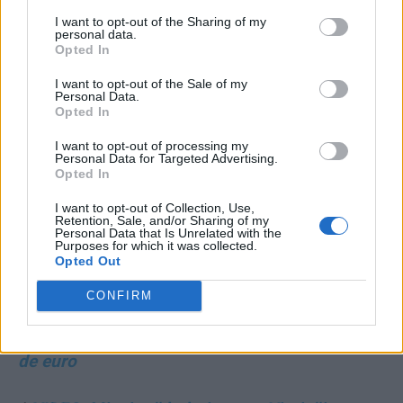
”pro-europeană”
I want to opt-out of the Sharing of my
personal data.
Opted In
*
Bolojan execută primul ”prizonier” de la PSD:
îl dă afară de la Hidroelectrica pe ”nășicul”
I want to opt-out of the Sale of my
Personal Data.
penal al lui Grindeanu! Avram-junior e inculpat
Opted In
pentru luare de mită, tatăl său e condamnat
I want to opt-out of processing my
Personal Data for Targeted Advertising.
deja
Opted In
*
De unde a pornit furia ”Clanului de la
I want to opt-out of Collection, Use,
Retention, Sale, and/or Sharing of my
Craiova”: Bolojan a oprit ”conducta de bani” de
Personal Data that Is Unrelated with the
Purposes for which it was collected.
la buget pentru ”găurile negre” ale Olguței
Opted Out
CONFIRM
*
Oana Țoiu pune capăt unei mari hoții a lui
Adrian Năstase! Prejudiciu de peste un milion
de euro