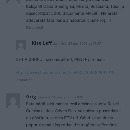
Bolojan!! Oana Gheorghiu, Miruta, Buzoianu, Toiu ( a
desecretizat 5000 documente MAE!!!). Ne arată
adevarata fata hada a naparcei ciume roșii!!!
Răspundeți
Kise Leff
duminică, 24 mai 2026 La 15.57
DE LA GROFUL simonis alfred, PENTRU romani:
https://www.facebook.com/reel/832704032592913
Răspundeți
Grig
sâmbătă, 23 mai 2026 La 6.15
Fata hâdă a ciumaților roșii criminali slugile Rusiei.
Criminalul dela Grivco Felix Voiculescu pușcăriașul
cu găștile ruse dela RTV urî. Când se va ridica
poporul român împotriva distrugătorilor României