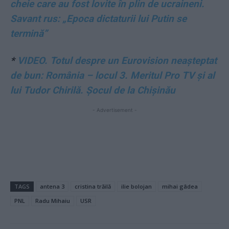
cheie care au fost lovite în plin de ucraineni.
Savant rus: „Epoca dictaturii lui Putin se
termină”
*
VIDEO. Totul despre un Eurovision neașteptat
de bun: România – locul 3. Meritul Pro TV și al
lui Tudor Chirilă. Șocul de la Chișinău
- Advertisement -
TAGS
antena 3
cristina trăilă
ilie bolojan
mihai gâdea
PNL
Radu Mihaiu
USR