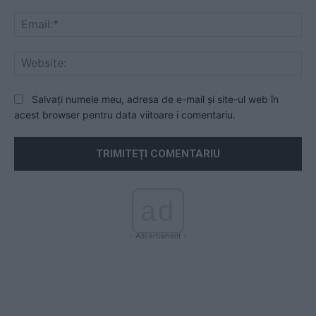
Ema
Web
Salvați numele meu, adresa de e-mail și site-ul web în
acest browser pentru data viitoare i comentariu.
ad
- Advertisment -