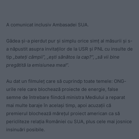
A comunicat inclusiv Ambasadei SUA.
Gâdea și-a pierdut pur și simplu orice simț al măsurii și s-
a năpustit asupra invitaților de la USR și PNL cu insulte de
tip
„bateți câmpii”, „ești sănătos la cap?”, „să vii bine
pregătită la emisiunea mea!”.
Au dat un filmuleț care să cuprindp toate temele: ONG-
urile rele care blochează proiecte de energie, false
semne de întrebare fiindcă ministra Mediului a reparat
mai multe baraje în același timp,
apoi acuzații că
premierul blochează mărețul proiect american ca să
pericliteze relația României cu SUA, plus cele mai josnice
insinuări posibile.