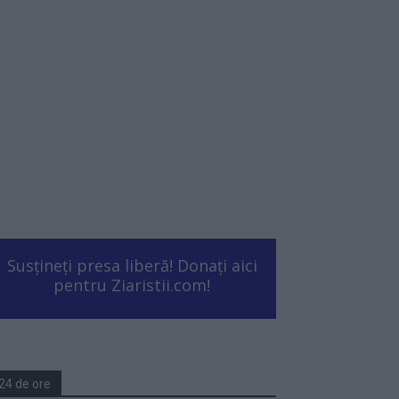
Susțineți presa liberă! Donați aici
pentru Ziaristii.com!
24 de ore