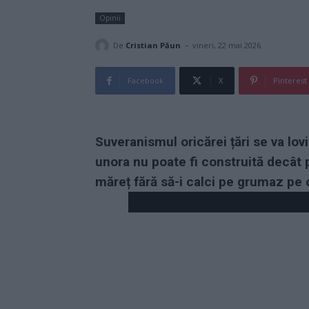
Opinii
-
De
Cristian Păun
vineri, 22 mai 2026
Facebook
X
Pinterest
Suveranismul oricărei țări se va lovi
unora nu poate fi construită decât pr
măreț fără să-i calci pe grumaz pe ce