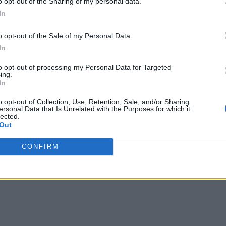
o opt-out of the Sharing of my personal data.
 de milioane de dolari, ani buni, companiilor de casă din
In
ra deranjat de măreția ei, topea măreția Ungariei lui.
o opt-out of the Sale of my Personal Data.
e neaoșe din Transilvania. Să adune voturi. Milioane
In
ză peste noi, în aplauzele suveraniștilor noștri. Viktor
ea. Ilegalități peste ilegalități. Ați văzut vreun deranj
to opt-out of processing my Personal Data for Targeted
ing.
exemplu? Nimic! Liniște totală. Suveranismul nu trebuie
In
o opt-out of Collection, Use, Retention, Sale, and/or Sharing
ersonal Data that Is Unrelated with the Purposes for which it
 Advertisement -
lected.
Out
CONFIRM