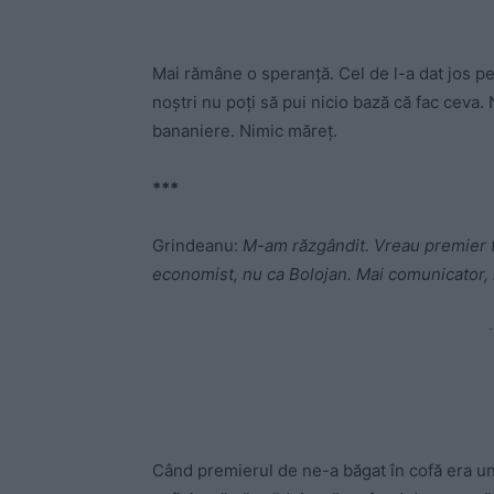
Mai rămâne o speranță. Cel de l-a dat jos pe S
noștri nu poți să pui nicio bază că fac ceva.
bananiere. Nimic măreț.
***
Grindeanu:
M-am răzgândit. Vreau premier t
economist, nu ca Bolojan. Mai comunicator, 
-
Când premierul de ne-a băgat în cofă era unul