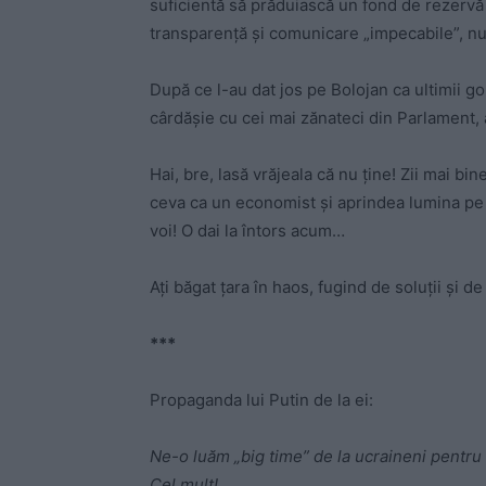
suficientă să prăduiască un fond de rezervă
transparență și comunicare „impecabile”, n
După ce l-au dat jos pe Bolojan ca ultimii gol
cârdășie cu cei mai zănateci din Parlament,
Hai, bre, lasă vrăjeala că nu ține! Zii mai b
ceva ca un economist și aprindea lumina pe
voi! O dai la întors acum…
Ați băgat țara în haos, fugind de soluții și d
***
Propaganda lui Putin de la ei:
Ne-o luăm „big time” de la ucraineni pentru că
Cel mult!