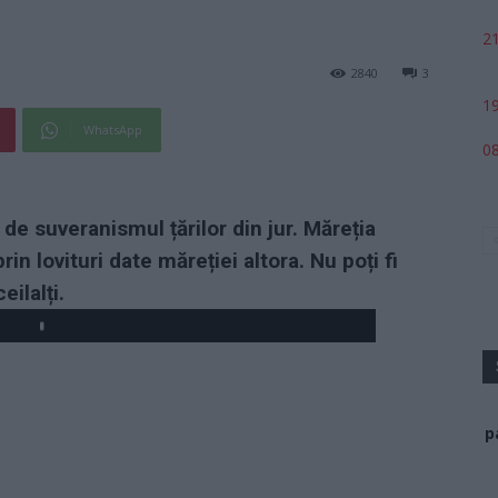
21
2840
3
19
WhatsApp
08
 de suveranismul țărilor din jur. Măreția
in lovituri date măreției altora. Nu poți fi
ilalți.
p