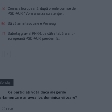
.40
Comisia Europeană, după ororile comise de
PSD-AUR: ”Vom analiza cu atenție...
.50
Să vă amintesc cine e Voineag
.47
Sabotaj grav al PNRR, de către tabăra anti-
europeană PSD-AUR: pierdem 5...
Sondaj
Ce partid ați vota dacă alegerile
arlamentare ar avea loc duminica viitoare?
USR