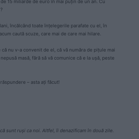
 de 15 miliarde de euro în mai puțin de un an. Cu
u?
ani, încălcând toate înțelegerile parafate cu el, în
 acum caută scuze, care mai de care mai hilare.
ine că nu v-a convenit de el, că vă număra de pițule mai
 nepusă masă, fără să vă comunice că e la ușă, peste
e răspundere – asta ați făcut!
 sunt ruși ca noi. Altfel, îi denazificam în două zile.