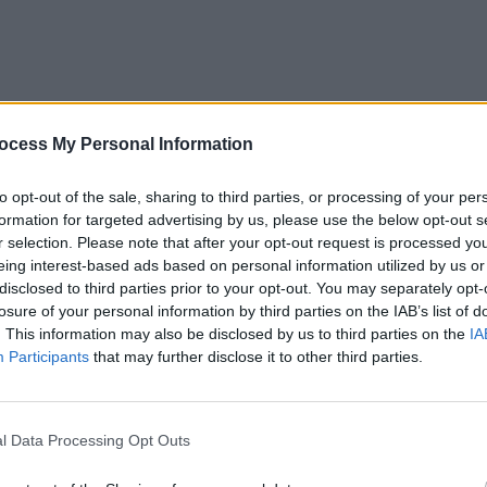
ocess My Personal Information
to opt-out of the sale, sharing to third parties, or processing of your per
formation for targeted advertising by us, please use the below opt-out s
r selection. Please note that after your opt-out request is processed y
iniștită. Nu pot fi mulți măreți, unul lângă altul.
eing interest-based ads based on personal information utilized by us or
ul cu celălalt. Într-o lume a măreților nu poate fi pace.
disclosed to third parties prior to your opt-out. You may separately opt-
i puțini măreți. O lume în care câștigă bătăușii, nu cei
losure of your personal information by third parties on the IAB’s list of
. This information may also be disclosed by us to third parties on the
IA
Participants
that may further disclose it to other third parties.
 intră ca-n brânză peste tine. Nu te apără nimeni de
ăreția lui se sprijină inevitabil pe grumazul tău.
l Data Processing Opt Outs
oștri de aici. Toți – adulatori de Putin. Împreună și la