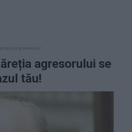
sprijină pe grumazul tău!
ăreția agresorului se
zul tău!