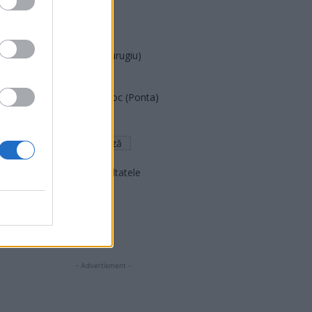
PNȚCD (Pavelescu)
PNCR (Terheș)
Partidul Patrioților (Surugiu)
FAR (Coarnă)
România pe Primul Loc (Ponta)
Altul
Arată rezultatele
Arhiva sondajelor
- Advertisment -